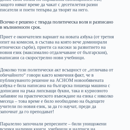
защото нямат време да чакат с десетилетия разни
писатели и поети тепърва да творят на него.
Всичко е решено с твърда политическа воля и разписано
в мълниеносен срок.
Приет е окончателен вариант на новата азбука (от третия
опит на комисия, в състава на която вече доминирали
етнически сърби), приети са насоки за развитието на
новия език (максимално отдалечаване от българския),
написани са скорострелно нови учебници.
Доколко този политически акт всъщност се „отличава от
обичайното“ говори както комичния факт, че в
публикуваното решение на АСНОМ новообявената
азбука е била написана на българска пишеща машина с
дописани на ръка липсващи букви, така и куриозното
забавяне на практическото въвеждане на езика с няколко
месеца – това време е било необходимо на бъдещите
учители по новия език, за да го научат, преди да
започнат да го преподават!
Паралелно започнали репресиите – били унищожени
всички налични книги, учебници и надписи на