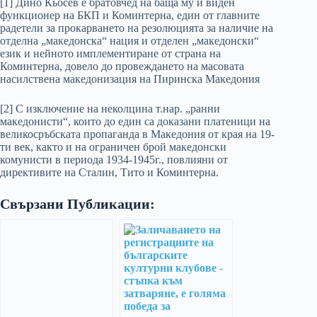
[1] Дино Кьосев е братовчед на баща му и виден
функционер на БКП и Коминтерна, един от главните
радетели за прокарването на резолюцията за наличие на
отделна „македонска“ нация и отделен „македонски“
език и нейното имплементиране от страна на
Коминтерна, довело до провеждането на масовата
насилствена македонизация на Пиринска Македония
[2] С изключение на неколцина т.нар. „ранни
македонисти“, които до един са доказани платеници на
великосръбската пропаганда в Македония от края на 19-
ти век, както и на ограничен брой македонски
комунисти в периода 1934-1945г., повлияни от
директивите на Сталин, Тито и Коминтерна.
Свързани Публикации: