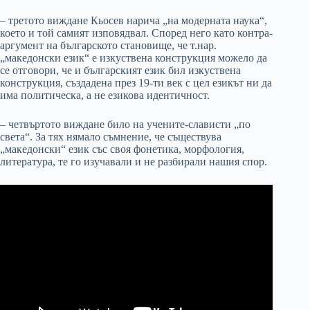
– третото виждане Кьосев нарича „на модерната наука“,
което и той самият изповядвал. Според него като контра-
аргумент на българското становище, че т.нар.
„македонски език“ е изкуствена конструкция можело да
се отговори, че и българският език бил изкуствена
конструкция, създадена през 19-ти век с цел езикът ни да
има политическа, а не езикова идентичност.
– четвъртото виждане било на учените-слависти „по
света“. За тях нямало съмнение, че съществува
„македонски“ език със своя фонетика, морфология,
литература, те го изучавали и не разбирали нашия спор.