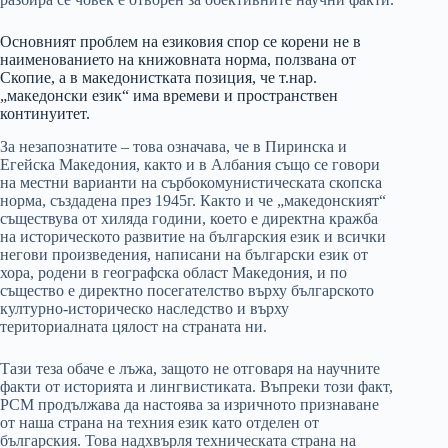
Основният проблем на езиковия спор се корени не в
наименованието на книжовната норма, ползвана от
Скопие, а в македонистката позиция, че т.нар.
„македонски език“ има времеви и пространствен
континуитет.
За незапознатите – това означава, че в Пиринска и
Егейска Македония, както и в Албания също се говори
на местни варианти на сърбокомунистическата скопска
норма, създадена през 1945г. Както и че „македонският“
съществува от хиляда години, което е директна кражба
на историческото развитие на българския език и всички
негови произведения, написани на български език от
хора, родени в географска област Македония, и по
същество е директно посегателство върху българското
културно-историческо наследство и върху
териториалната цялост на страната ни.
Тази теза обаче е лъжа, защото не отговаря на научните
факти от историята и лингвистиката. Въпреки този факт,
РСМ продължава да настоява за изричното признаване
от наша страна на техния език като отделен от
българския. Това надхвърля техническата страна на