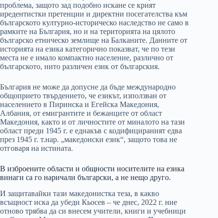
проблема, защото зад подобно искане се крият
иредентистки претенции и директни посегателства към
българското културно-историческо наследство не само в
рамките на България, но и на територията на цялото
българско етническо землище на Балканите. Данните от
историята на езика категорично показват, че по тези
места не е имало компактно население, различно от
българското, нито различен език от българския.
България не може да допусне да бъде международно
общоприето твърдението, че езикът, използван от
населението в Пиринска и Егейска Македония,
Албания, от емигрантите и бежанците от област
Македония, както и от личностите от миналото на тази
област преди 1945 г. е еднакъв с кодифицираният едва
през 1945 г. т.нар. „македонски език“, защото това не
отговаря на истината.
В изброените области и общности носителите на езика
винаги са го наричали български, а не нещо друго.
И защитавайки тази македонистка теза, в какво
всъщност иска да убеди Кьосев – че днес, 2022 г. ние
отново трябва да си внесем учители, книги и учебници