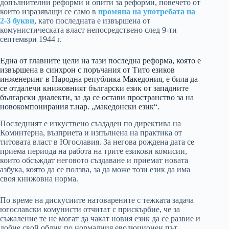
допълнителни реформи и опити за реформи, повечето от
които изразяващи се само в
промяна на употребата на
2-3 букви
, като последната е извършена от
комунистическата власт непосредствено след 9-ти
септември 1944 г.
Една от главните цели на тази последна реформа, която е
извършена в синхрон с поръчания от Тито езиков
инженеринг в Народна република Македония, е била да
се отдалечи книжовният български език от западните
български диалекти, за да се остави пространство за на
новокомпонирания т.нар. „македонски език“.
Последният е изкуствено създаден по директива на
Коминтерна, възприета и изпълнена на практика от
титовата власт в Югославия. За негова рождена дата се
приема периода на работа на трите езикови комисии,
които обсъждат неговото създаване и приемат новата
азбука, която да се ползва, за да може този език да има
своя книжовна норма.
По време на дискусиите натоварените с тежката задача
югославски комунисти отчитат с прискърбие, че за
съжаление те не могат да чакат новия език да се развие и
добие свой облик по нормалния еволюционен път,