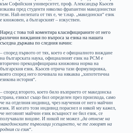
към Софийския университет, проф. Александър Кьосев
изказва пред студенти няколко фрапантни македонистки
тези. Най-нелепата от тях е, че т.нар. „македонски“ език
е книжовен, а българският – изкуствен.
Наред с това той коментира класифицираните от него
различни виждания по въпроса за езика на нашата
съседна държава по следния начин:
– според първото от тях, което е официалното виждане
на българската наука, официалният език на РСМ е
вторично прекодифицирана книжовна норма на
българския език. Кьосев отрича тази формулировка,
която според него почивала на някаква „хипотетична
езикова история“.
– според второто, което било възприето от македонска
страна, езикът също бил определен през произхода, само
че на отделния индивид, чрез научения от него майчин
език. И когато този индивид пораснел и някой му кажел,
че неговият майчин език всъщност не бил език, се
получавали вицове. И никой не можел „
да отнеме на
македонските първолаци усещането, че те говорят на
родния си език
“.