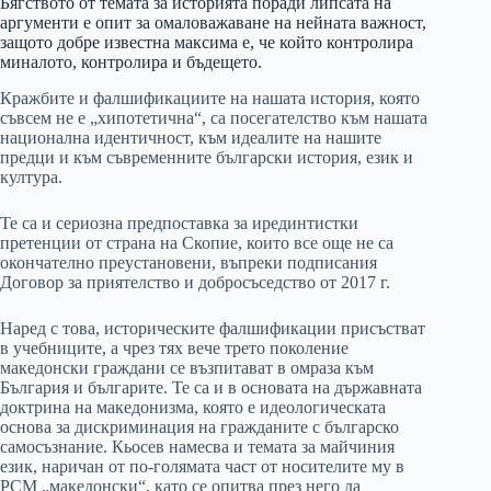
Бягството от темата за историята поради липсата на
аргументи е опит за омаловажаване на нейната важност,
защото добре известна максима е, че който контролира
миналото, контролира и бъдещето.
Кражбите и фалшификациите на нашата история, която
съвсем не е „хипотетична“, са посегателство към нашата
национална идентичност, към идеалите на нашите
предци и към съвременните български история, език и
култура.
Те са и сериозна предпоставка за ирединтистки
претенции от страна на Скопие, които все още не са
окончателно преустановени, въпреки подписания
Договор за приятелство и добросъседство от 2017 г.
Наред с това, историческите фалшификации присъстват
в учебниците, а чрез тях вече трето поколение
македонски граждани се възпитават в омраза към
България и българите. Те са и в основата на държавната
доктрина на македонизма, която е идеологическата
основа за дискриминация на гражданите с българско
самосъзнание. Кьосев намесва и темата за майчиния
език, наричан от по-голямата част от носителите му в
РСМ „македонски“, като се опитва през него да