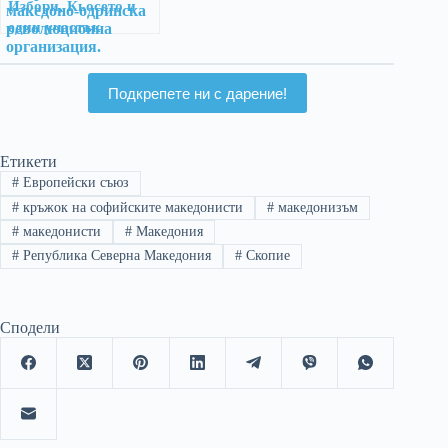
Избори, Кьосето и
един участък
Подкрепете ни с дарение!
Етикети
#
Европейски съюз
#
кръжок на софийските македонисти
#
македонизъм
#
македонисти
#
Македония
#
Република Северна Македония
#
Скопие
Сподели