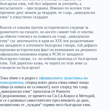
български език, той бил забранен за употреба, а
несъгласните – преследвани. Именно по всички тези
причини днес можем да твърдим, че т.нар. „македонски
език“ е изкуствено създаден.
Кьосев се изказва против историческото гледище за
развитието на езиците, но когато самият той се опитва
да обясни генезиса на появата на т.нар. „македонски
език“ със започналото в края на XIX век раздалечаване
на западните и източните български говори, той дефакто
признава историческия факт на възникване на днешната
официална книжовна норма в РСМ от западните
български говори, т.е. на нейния произход от българския
език. Той директно казва, че хората по тези земи са
говорели на български!
Това обаче е в разрез с
официалната трактовка на
македонизма
, според която двата езика нямат нищо
общо (и никога не са имали!), като според тях т.нар.
„македонски език“ произлиза от Ранното
Средновековие, от времето на Св.Св.Кирил и Методий,
и се е развивал самостоятелно през вековете до днес,
независимо от „чуждия“ спрямо него български език.