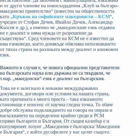
несъстоятелни. Да започнем с манипулацията, изказвана
и от други членове на новосъздадения „Клуб за българо-
македонско приятелство“ (известен на обществеността
като
„Кръжок на софийските македонисти – КСМ
“,
учреден от Стефан Дечев, Ивайло Дичев, Александър
Кьосев и др.), а именно че „македонският език отдавна
не е диалект и няма нужда от рaзрешение да
съществува“. Сред членовете на КСМ не е известно да
има езиковеди, което донякъде обяснява непознаването
от тяхна страна на разликата между диалект и книжовен
език.
Важното в случая е, че никога официални представители
на българската наука или държава не са твърдяли, че
т.нар. „македонски“ език е диалект на българския.
Това не е залегнало в никакви междудържавни
документи, договори или условия на нашата страна,
като причината е много проста – така изказаното
становище е нонсенс от научна гледна точка. То обаче
добре обслужва подклаждането на говора на омраза и
насъскването на определени крайни среди в РСМ
спрямо българите и България. От същия калибър е и
популярният лозунг „Македония е българска/ Македония
е България“, с който русофилите у нас целят същото.