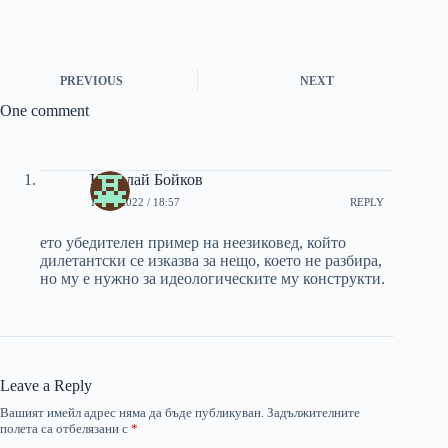
PREVIOUS
NEXT
One comment
Николай Бойков
18/12/2022 / 18:57
REPLY
ето убедителен пример на неезиковед, който
дилетантски се изказва за нещо, което не разбира,
но му е нужно за идеологическите му конструкти.
Leave a Reply
Вашият имейл адрес няма да бъде публикуван.
Задължителните
полета са отбелязани с
*