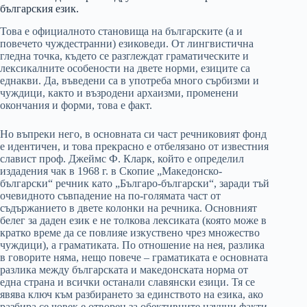
българския език.
Това е официалното становища на българските (а и
повечето чуждестранни) езиковеди. От лингвистична
гледна точка, където се разглеждат граматическите и
лексикалните особености на двете норми, езиците са
еднакви. Да, въведени са в употреба много сърбизми и
чуждици, както и възродени архаизми, променени
окончания и форми, това е факт.
Но въпреки него, в основната си част речниковият фонд
е идентичен, и това прекрасно е отбелязано от известния
славист проф. Джеймс Ф. Кларк, който е определил
издадения чак в 1968 г. в Скопие „Македонско-
български“ речник като „Българо-български“, заради тъй
очевидното съвпадение на по-голямата част от
съдържанието в двете колонки на речника. Основният
белег за даден език е не толкова лексиката (която може в
кратко време да се повлияе изкуствено чрез множество
чуждици), а граматиката. По отношение на нея, разлика
в говорите няма, нещо повече – граматиката е основната
разлика между българската и македонската норма от
една страна и всички останали славянски езици. Тя се
явява ключ към разбирането за единството на езика, ако
разбира се човек е отворен за обективните научни факти.