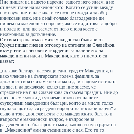
Ние пишем на нашето наречие, защото него знаем, а не
от незачитане на македонското. Когато се усили между
нас изучението на езика и се познае нуждата за общ
книжовен език, ние с най-голямо благодарение ще
пишем на македонско наречие, ако се види това за добро
и полезно, или ще заемем от него онова което е
необходимо за допълнение.
От своя страна пък самите македонски българи от
Кукуш пишат гневен отговор на статията на Славейков,
възмутени от неговите твърдения за наличието на
македонистки идеи в Македония, като в писмото си
казват:
„нъ како българе, населящи един град от Македония, и
како членове на българската голема фамилия, за
длъжност своя считаме неотложна да извадиме истината
на яве, и да докажеме, колко що ние знаеме, че
страховете на г-на Славейкова са съвсем праздни. Ние до
днес не сме могли да узнаеме никого от нашите
съукоряеми македонски българи, които да мисли толко
глупаво щото да ся раздели народът на послаби парчи“ а
също и това „понеже речта е за македонските бъл. то и
въпросът е македонски въпрос, е въпрос не за
разделе¬ние от българската маса, какщо сънува р-рът на
в. „Македония“ ами за съединение с нея. Ето ти го