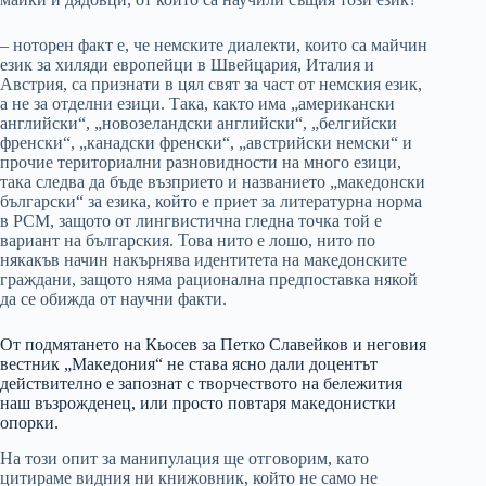
– ноторен факт е, че немските диалекти, които са майчин
език за хиляди европейци в Швейцария, Италия и
Австрия, са признати в цял свят за част от немския език,
а не за отделни езици. Така, както има „американски
английски“, „новозеландски английски“, „белгийски
френски“, „канадски френски“, „австрийски немски“ и
прочие териториални разновидности на много езици,
така следва да бъде възприето и названието „македонски
български“ за езика, който е приет за литературна норма
в РСМ, защото от лингвистична гледна точка той е
вариант на българския. Това нито е лошо, нито по
някакъв начин накърнява идентитета на македонските
граждани, защото няма рационална предпоставка някой
да се обижда от научни факти.
От подмятането на Кьосев за Петко Славейков и неговия
вестник „Македония“ не става ясно дали доцентът
действително е запознат с творчеството на бележития
наш възрожденец, или просто повтаря македонистки
опорки.
На този опит за манипулация ще отговорим, като
цитираме видния ни книжовник, който не само не