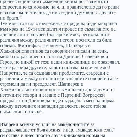
прочее същинскийт „македонски въпрос“ за когото
непрестанно ся молиме на ч. ц. правителство да го реши
и за нас окончателно, да ни съедини духовно с другите
ни братя.“
Тук е мястото да отбележим, че преди да бъде завършен
към края на 19-ти век дългия процес по създаването на
днешния литературен български език, регионалните
различия между различните негови носители са били
големи. Жинзифов, Пърличев, Шапкарев и
Хаджиконстантинов са говорили и писали на език,
много по-различен от този на Дринов, Славейков и
Геров, но никой от тези наши книжовници не е заявявал,
че не разбира другите, защото ползва различен език!
Напротив, те са осъзнавали проблемите, свързани с
различията между източните и западните говори и са се
стремели да ги преодолеят. Шапкарев и
Хаджиконстантинов ползват умишлено доста думи от
източните говори и заедно с Партений Зографски
предлагат на Дринов да бъде създадена смесена норма
между източните и западни диалекти, което той за
съжаление отхвърля.
Въпреки всички усилия на македонистите за
раздалечаване от българския, т.нар. „македонски език“
си остава и днес просто друга книжовна норма на