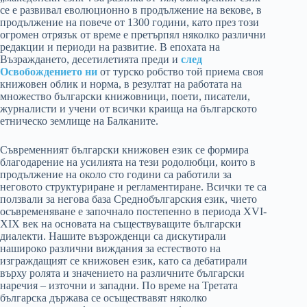
се е развивал еволюционно в продължение на векове, в
продължение на повече от 1300 години, като през този
огромен отрязък от време е претърпял няколко различни
редакции и периоди на развитие. В епохата на
Възраждането, десетилетията преди и
след
Освобождението ни
от турско робство той приема своя
книжовен облик и норма, в резултат на работата на
множество български книжовници, поети, писатели,
журналисти и учени от всички краища на българското
етническо землище на Балканите.
Съвременният български книжовен език се формира
благодарение на усилията на тези родолюбци, които в
продължение на около сто години са работили за
неговото структуриране и регламентиране. Всички те са
ползвали за негова база Среднобългарския език, чието
осъвременяване е започнало постепенно в периода XVI-
XIX век на основата на съществуващите български
диалекти. Нашите възрожденци са дискутирали
нашироко различни виждания за естеството на
изграждащият се книжовен език, като са дебатирали
върху ролята и значението на различните български
наречия – източни и западни. По време на Третата
българска държава се осъществавят няколко