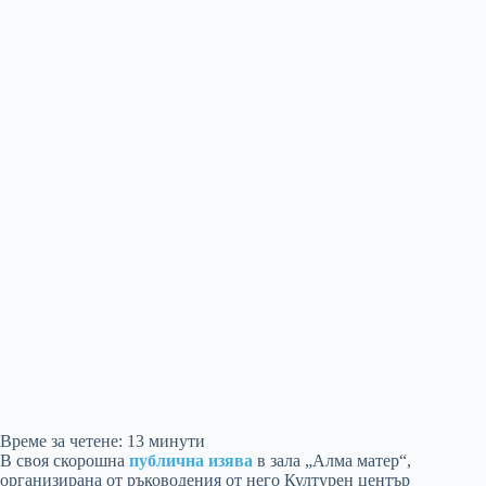
Време за четене:
13
минути
В своя скорошна
публична изява
в зала „Алма матер“,
организирана от ръководения от него Културен център