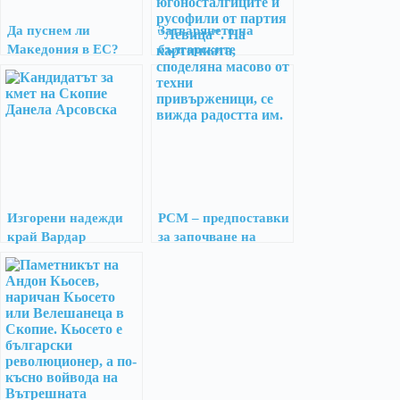
Да пуснем ли
Затварянето на
Македония в ЕС?
българските
културни клубове в
РС Македония
Изгорени надежди
РСМ – предпоставки
край Вардар
за започване на
преговорния процес
за прием в ЕС