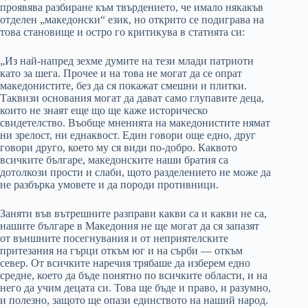
проявява разбиране към твърдението, че имало някакъв
отделен „македонски“ език, но открито се подиграва на
това становище и остро го критикува в статията си:
„Из най-напред зехме думите на тези млади патриоти
като за шега. Прочее и на това не могат да се опрат
македонистите, без да ся покажат смешни и плитки.
Таквизи основания могат да дават само глупавите деца,
които не знаят еще що ще каже историческо
свидетелство. Въобще мненията на македонистите нямат
ни зрелост, ни еднаквост. Един говори още едно, друг
говори друго, което му ся види по-добро. Каквото
всичките българе, македонските наши братия са
дотолкози прости и слаби, щото разделението не може да
не разбърка умовете и да породи противници.
Заняти във вътрешните разправи какви са и какви не са,
нашите българе в Македония не ще могат да ся запазят
от външните посегнувания и от неприятелските
притезания на гърци откъм юг и на сърби — откъм
север. От всичките наречия трябаше да изберем едно
средне, което да бъде понятно по всичките области, и на
него да учим децата си. Това ще бъде и право, и разумно,
и полезно, защото ще опази единството на наший народ.