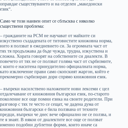
оправдае съществуването и на отделен „македонски
език“.
Само че този наивен опит се сблъсква с няколко
съществени проблема:
– гражданите на РСМ не научават от майките си
изкуствено създадената от титовистите книжовна норма,
нито я ползват в ежедневието си. За огромната част от
тях тя продължава да бъде чужда, трудна, изкуствена и
сложна. Хората говорят на собствените си диалекти. В
повечето от тях не се ползват голяма част от сърбизмите,
с които е наситена принудително официалната норма,
като изключение прави само скопският жаргон, който е
прекомерно сърбизиран дори спрямо книжовния език.
– въпреки насилствено наложените нови лексеми с цел
отдалечаване от книжовния български език, по-старото
поколение все още помни езика на своите родители. При
разговор с тях те често се сещат, че дадена дума от
книжовния български е била ползвана от техните
предци, въпреки че днес вече официално не се ползва, и
те я знаят. В някои от диалектите все още се ползват
именно подобни дублетни форми, които иначе са