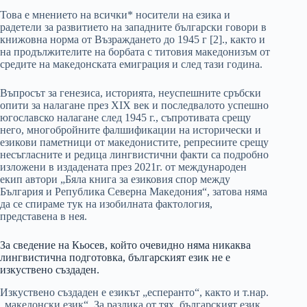
Това е мнението на всички* носители на езика и
радетели за развитието на западните български говори в
книжовна норма от Възраждането до 1945 г [2]., както и
на продължителите на борбата с титовия македонизъм от
средите на македонската емиграция и след тази година.
Въпросът за генезиса, историята, неуспешните сръбски
опити за налагане през XIX век и последвалото успешно
югославско налагане след 1945 г., съпротивата срещу
него, многобройните фалшификации на исторически и
езикови паметници от македонистите, репресиите срещу
несъгласните и редица лингвистични факти са подробно
изложени в издадената през 2021г. от международен
екип автори „Бяла книга за езиковия спор между
България и Република Северна Македония“, затова няма
да се спираме тук на изобилната фактология,
представена в нея.
За сведение на Кьосев, който очевидно няма никаква
лингвистична подготовка, българският език не е
изкуствено създаден.
Изкуствено създаден е езикът „есперанто“, както и т.нар.
„македонски език“. За разлика от тях, българският език