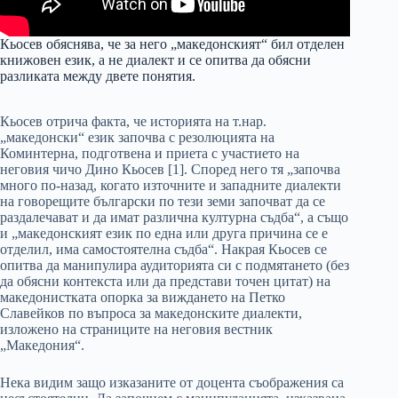
Кьосев обяснява, че за него „македонският“ бил отделен
книжовен език, а не диалект и се опитва да обясни
разликата между двете понятия.
Кьосев отрича факта, че историята на т.нар.
„македонски“ език започва с резолюцията на
Коминтерна, подготвена и приета с участието на
неговия чичо Дино Кьосев [1]. Според него тя „започва
много по-назад, когато източните и западните диалекти
на говорещите български по тези земи започват да се
раздалечават и да имат различна културна съдба“, а също
и „македонският език по една или друга причина се е
отделил, има самостоятелна съдба“. Накрая Кьосев се
опитва да манипулира аудиторията си с подмятането (без
да обясни контекста или да представи точен цитат) на
македонистката опорка за виждането на Петко
Славейков по въпроса за македонските диалекти,
изложено на страниците на неговия вестник
„Македония“.
Нека видим защо изказаните от доцента съображения са