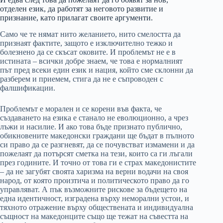
отделен език, да работят за неговото развитие и
признание, като прилагат своите аргументи.
Само че те нямат нито желанието, нито смелостта да
признаят фактите, защото е изключително тежко и
болезнено да се скъсат оковите. И проблемът не е в
истината – всички добре знаем, че това е нормалният
път пред всеки един език и нация, който сме склонни да
разберем и приемем, стига да не е съпроводен с
фалшификации.
Проблемът е морален и се корени във факта, че
създаването на езика е станало не еволюционно, а чрез
лъжи и насилие. И ако това бъде признато публично,
обикновените македонски граждани ще бъдат в пълното
си право да се разгневят, да се почувстват измамени и да
пожелаят да потърсят сметка на тези, които са ги лъгали
през годините. И точно от това ги е страх македонистите
– да не загубят своята харизма на верни водачи на своя
народ, от която произтича и политическото право да го
управляват. А пък възможните рискове за бъдещето на
една идентичност, изградена върху неморални устои, и
тяхното отражение върху обществената и индивидуална
същност на македонците също ще тежат на съвестта на