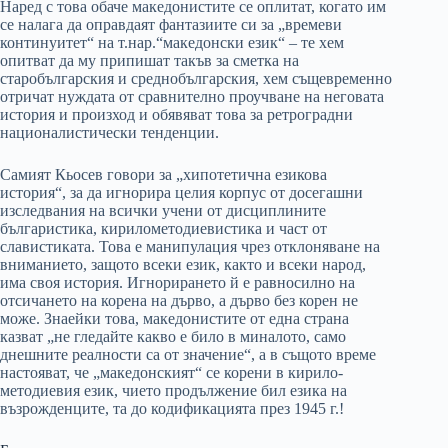
Наред с това обаче македонистите се оплитат, когато им
се налага да оправдаят фантазиите си за „времеви
континуитет“ на т.нар.“македонски език“ – те хем
опитват да му припишат такъв за сметка на
старобългарския и среднобългарския, хем същевременно
отричат нуждата от сравнително проучване на неговата
история и произход и обявяват това за ретроградни
националистически тенденции.
Самият Кьосев говори за „хипотетична езикова
история“, за да игнорира целия корпус от досегашни
изследвания на всички учени от дисциплините
българистика, кирилометодиевистика и част от
славистиката. Това е манипулация чрез отклоняване на
вниманието, защото всеки език, както и всеки народ,
има своя история. Игнорирането й е равносилно на
отсичането на корена на дърво, а дърво без корен не
може. Знаейки това, македонистите от една страна
казват „не гледайте какво е било в миналото, само
днешните реалности са от значение“, а в същото време
настояват, че „македонският“ се корени в кирило-
методиевия език, чието продължение бил езика на
възрожденците, та до кодификацията през 1945 г.!