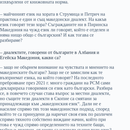
изхвърлени от книжовната норма.
– майчиният език на хората в Струмица и Петрич на
практика е един и същ македонски диалект. На какъв
език говорят тези хора? Съгражданите ни в Пиринска
Македония на чужд език ли говорят, който е отделен и
няма нищо общо с българския? И как тогава се
разбираме?
– диалектите, говорени от българите в Албания и
Егейска Македония, какви са?
– защо не обърнем внимание на чувствата и мнението на
македонските българи? Защо не се замислим как те
възприемат езика, на който говорят? На последното
преброяване през 2021 г. много граждани на РСМ сами
декларираха говоримия си език като български. Разбира
се, в повечето случаи става въпрос за местни диалекти,
но същите тези диалекти в Скопие са смятани за
принадлежащи към „македонския език“. Дали не е
насилие спрямо тях този македонистки подход, според
който те са принудени да наричат своя език по различен
спрямо тяхното собствено виждане начин, който при
това е чужд спрямо определението на техните бащи,
майки и дядовци, от които са научили същия този език?