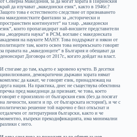
от Северна Македония, за да могат хората в Пиринския
край да изучават „македонски език“, както в 1946г.?
Защото това е естественото следствие от признаването
на македонистките фантазии за „исторически и
пространствен континуитет“ на т.нар. „македонски
език“, които пропагандират най-висшите представители
на „модерната наука“ в РСМ, воглаве с македонската
академия на науките МАНУ. Това поддържат и някои от
политиците там, които освен това непрекъснато говорят
за правата на „македонците“ в България и обещават да
денонсират Договора от 2017г., когато дойдат на власт.
И стигаме до там, където е заровено кучето. В десетки
цивилизовани, демократични държави хората нямат
комплекс да кажат, че говорят език, принадлежащ на
друга нация. На практика, днес не съществува обективна
пречка пред македонци да признаят, че това, което
говорят е произлязло от българския език (без да посягат
на личности, книги и пр. от българската история!), и че с
политическо решение той нарочно е бил откъснат и
отдалечен от литературния български, както и че
моментно, въпреки прекодификацията, има минимални
разлики с него.
И едва след това да пожелаят да го обявят за нов,