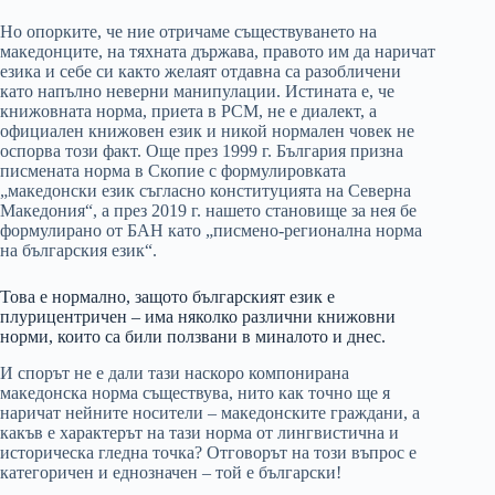
Но опорките, че ние отричаме съществуването на
македонците, на тяхната държава, правото им да наричат
езика и себе си както желаят отдавна са разобличени
като напълно неверни манипулации. Истината е, че
книжовната норма, приета в РСМ, не е диалект, а
официален книжовен език и никой нормален човек не
оспорва този факт. Още през 1999 г. България призна
писмената норма в Скопие с формулировката
„македонски език съгласно конституцията на Северна
Македония“, а през 2019 г. нашето становище за нея бе
формулирано от БАН като „писмено-регионална норма
на българския език“.
Това е нормално, защото българският език е
плурицентричен – има няколко различни книжовни
норми, които са били ползвани в миналото и днес.
И спорът не е дали тази наскоро компонирана
македонска норма съществува, нито как точно ще я
наричат нейните носители – македонските граждани, а
какъв е характерът на тази норма от лингвистична и
историческа гледна точка? Отговорът на този въпрос е
категоричен и еднозначен – той е български!