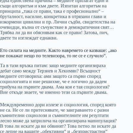
една единствена причина – медиите прилагат един и
същи алгоритъм и към двете. Изпитан алгоритъм на
принципа „така се прави, така е професионално“ –
бруталност, насилие, конкретика в отрязани глави и
изкормени цивилни и пр. Лични съдби, свидетелства на
очевидци, вълна от съчувствие в демократичния свят…
Трябва ли да ви обяснявам как се прави! Затова, пич,
двете ти изглеждат еднакви.
Ето силата на медиите. Както навремето се казваше: „ако
не покажат нещо по телевизора, то не се е случило“.
Та в тази връзка питам: защо медиите организираха
дебат само между Терзиев и Хекимян? Всъщност
медиите отговориха: ами защото са първи според
социологията и ние решихме, че е логично да дадем
трибуна на първите двама. Ама коя е тая социология?
Вие откъде знаете, че именно тези са първите двама.
Междувременно дори излезе и социология, според която
не са. Не се ли притеснявате, че заиграването с разни
съмнителни социолози и съмнителните им резултати
лесно може да заприлича на организирана манипулация?
В това ли искате да ви обвинят? Това петно ли искате да
се лепне на вашите „обективни“ и „безпристрастни“