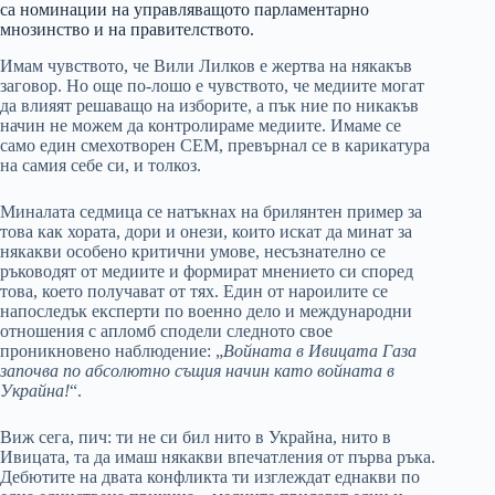
са номинации на управляващото парламентарно
мнозинство и на правителството.
Имам чувството, че Вили Лилков е жертва на някакъв
заговор. Но още по-лошо е чувството, че медиите могат
да влияят решаващо на изборите, а пък ние по никакъв
начин не можем да контролираме медиите. Имаме се
само един смехотворен СЕМ, превърнал се в карикатура
на самия себе си, и толкоз.
Миналата седмица се натъкнах на брилянтен пример за
това как хората, дори и онези, които искат да минат за
някакви особено критични умове, несъзнателно се
ръководят от медиите и формират мнението си според
това, което получават от тях. Един от нароилите се
напоследък експерти по военно дело и международни
отношения с апломб сподели следното свое
проникновено наблюдение: „
Войната в Ивицата Газа
започва по абсолютно същия начин като войната в
Украйна!
“.
Виж сега, пич: ти не си бил нито в Украйна, нито в
Ивицата, та да имаш някакви впечатления от първа ръка.
Дебютите на двата конфликта ти изглеждат еднакви по