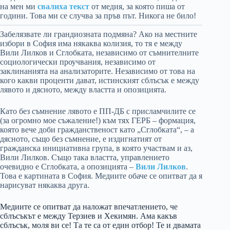
на мен ми
свалиха текст
от медия, за която пиша от
години. Това ми се случва за пръв път. Никога не било!
Забелязвате ли грандиозната подмяна? Ако на местните
избори в София има някаква колизия, то тя е между
Вили Лилков и Сглобката, независимо от съмнителните
социологически проучвания, независимо от
заклинанията на анализаторите. Независимо от това на
кого какви проценти дават, истинският сблъсък е между
лявото и дясното, между властта и опозицията.
Като без съмнение лявото е ПП-ДБ с присламчилите се
(за огромно мое съжаление!) към тях ГЕРБ – формация,
която вече доби гражданственост като „Сглобката“, – а
дясното, също без съмнение, е издигнатият от
гражданска инициативна група, в която участвам и аз,
Вили Лилков. Също така властта, управлението
очевидно е Сглобката, а опозицията –
Вили Лилков
.
Това е картината в София. Медиите обаче се опитват да я
нарисуват някаква друга.
Медиите се опитват да наложат впечатлението, че
сблъсъкът е между Терзиев и Хекимян. Ама какъв
сблъсък, моля ви се! Та те са от един отбор! Те и двамата