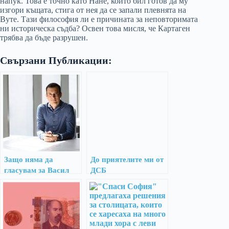
напук. Това е точно като Нане, който бил готов да му
изгори къщата, стига от нея да се запали плевнята на
Вуте. Тази философия ли е причината за неповторимата
ни историческа съдба? Освен това мисля, че Картаген
трябва да бъде разрушен.
Свързани Публикации:
Защо няма да
До приятелите ми от
гласувам за Васил
ДСБ
Терзиев