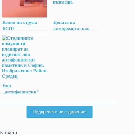
Колко ни струва
Цената на
БСП?
компромиса: как
„Спаси София“
плати за съюза с
миналото
Нов
„антифашистки“
паметник в София?
Подкрепете ни с дарение!
Етикети