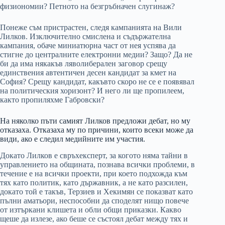
физиономии? Петното на безгръбначен слугинаж?
Понеже съм пристрастен, следя кампанията на Вили
Лилков. Изключително смислена и съдържателна
кампания, обаче миниатюрна част от нея успява да
стигне до централните електронни медии? Защо? Да не
би да има някакъв ляволиберален заговор срещу
единствения автентичен десен кандидат за кмет на
София? Срещу кандидат, какъвто скоро не се е появявал
на политическия хоризонт? И него ли ще пропилеем,
както пропиляхме Габровски?
На няколко пъти самият Лилков предложи дебат, но му
отказаха. Отказаха му по причини, които всеки може да
види, ако е следил медийните им участия.
Докато Лилков е свръхексперт, за когото няма тайни в
управлението на общината, познава всички проблеми, в
течение е на всички проекти, при което подхожда към
тях като политик, като държавник, а не като разсилен,
докато той е такъв, Терзиев и Хекимян се показват като
пълни аматьори, неспособни да споделят нищо повече
от изтъркани клишета и обли общи приказки. Какво
щеше да излезе, ако беше се състоял дебат между тях и