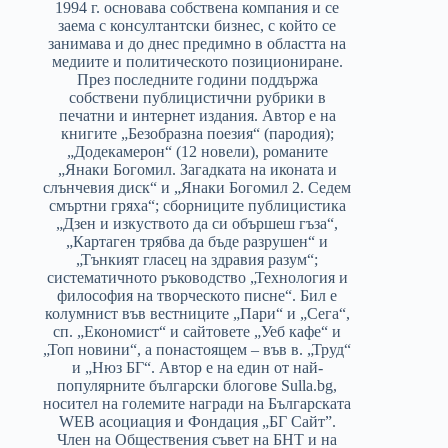
1994 г. основава собствена компания и се
заема с консултантски бизнес, с който се
занимава и до днес предимно в областта на
медиите и политическото позициониране.
През последните години поддържа
собствени публицистични рубрики в
печатни и интернет издания. Автор е на
книгите „Безобразна поезия“ (пародия);
„Додекамерон“ (12 новели), романите
„Янаки Богомил. Загадката на иконата и
слънчевия диск“ и „Янаки Богомил 2. Седем
смъртни гряха“; сборниците публицистика
„Дзен и изкуството да си обършеш гъза“,
„Картаген трябва да бъде разрушен“ и
„Тънкият гласец на здравия разум“;
систематичното ръководство „Технология и
философия на творческото писне“. Бил е
колумнист във вестниците „Пари“ и „Сега“,
сп. „Економист“ и сайтовете „Уеб кафе“ и
„Топ новини“, а понастоящем – във в. „Труд“
и „Нюз БГ“. Автор е на един от най-
популярните български блогове Sulla.bg,
носител на големите награди на Българската
WEB асоциация и Фондация „БГ Сайт”.
Член на Обществения съвет на БНТ и на