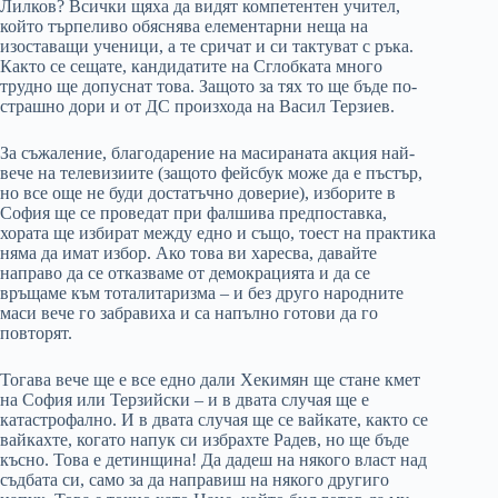
Лилков? Всички щяха да видят компетентен учител,
който търпеливо обяснява елементарни неща на
изоставащи ученици, а те сричат и си тактуват с ръка.
Както се сещате, кандидатите на Сглобката много
трудно ще допуснат това. Защото за тях то ще бъде по-
страшно дори и от ДС произхода на Васил Терзиев.
За съжаление, благодарение на масираната акция най-
вече на телевизиите (защото фейсбук може да е пъстър,
но все още не буди достатъчно доверие), изборите в
София ще се проведат при фалшива предпоставка,
хората ще избират между едно и също, тоест на практика
няма да имат избор. Ако това ви харесва, давайте
направо да се отказваме от демокрацията и да се
връщаме към тоталитаризма – и без друго народните
маси вече го забравиха и са напълно готови да го
повторят.
Тогава вече ще е все едно дали Хекимян ще стане кмет
на София или Терзийски – и в двата случая ще е
катастрофално. И в двата случая ще се вайкате, както се
вайкахте, когато напук си избрахте Радев, но ще бъде
късно. Това е детинщина! Да дадеш на някого власт над
съдбата си, само за да направиш на някого другиго