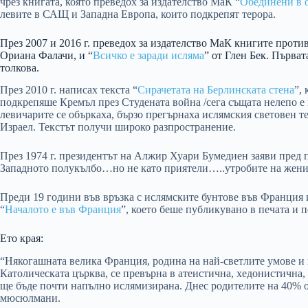
чрез книгата, която преведох за издателство МаК “
Обединени в 
левите в САЩ и Западна Европа, които подкрепят терора.
През 2007 и 2016 г. преведох за издателство МаК книгите проти
Ориана Фалачи, и “
Всичко е заради исляма
” от Глен Бек. Първат
толкова.
През 2010 г. написах текста “
Сирачетата на Берлинската стена
”,
подкрепяше Кремъл през Студената война /сега същата нелепо е
левичарите се объркаха, бързо прегърнаха ислямския световен т
Израел. Текстът получи широко разпространение.
През 1974 г. президентът на Алжир Хуари Бумедиен заяви пред
Западното полукълбо…но не като приятели…..утробите на женит
Преди 19 години във връзка с ислямските бунтове във Франция 
“
Началото е във Франция
”, което беше публикувано в печата и 
Ето края:
“Някогашната велика Франция, родина на най-светлите умове и
Католическата църква, се превърна в атеистична, хедонистична,
ще бъде почти напълно ислямизирана. Днес родителите на 40% о
мюсюлмани.