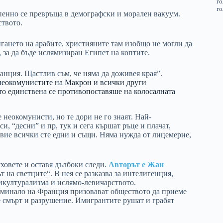
епенно се превръща в демографски и морален вакуум.
ството.
гането на арабите, християните там изобщо не могли да
, за да бъде ислямизиран Египет на коптите.
ранция. Щастлив съм, че няма да доживея края”.
неокомунистите на Макрон и всички други
то единствена се противопоставяше на колосалната
 неокомунисти, но те дори не го знаят. Най-
, “десни” и пр, тук и сега кършат ръце и плачат,
 вие всички сте едни и същи. Няма нужда от лицемерие,
уховете и оставя дълбоки следи.
Авторът е Жан
т на светците“. В нея се разказва за интелигенция,
икултурализма и ислямо-левичарството.
о минало на Франция призовават обществото да приеме
е смърт и разрушение. Имигрантите рушат и грабят