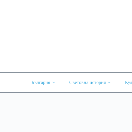
Skip
to
content
България
Световна история
Кул