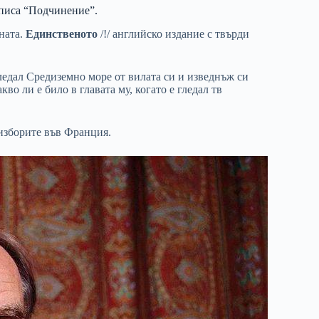
аписа “Подчинение”.
ната.
Единственото
/!/ английско издание с твърди
гледал Средиземно море от вилата си и изведнъж си
во ли е било в главата му, когато е гледал тв
 изборите във Франция.