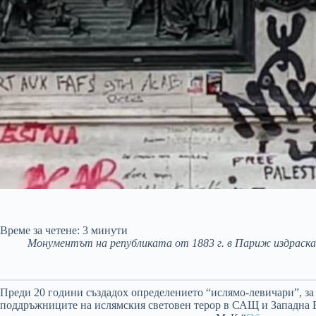
Време за четене:
3
минути
Монументът на републиката от 1883 г. в Париж издраскан
Преди 20 години създадох определението “ислямо-левичари”, за 
поддръжниците на ислямския световен терор в САЩ и Западна 