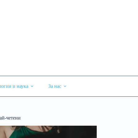
логии и наука
За нас
ай-четени