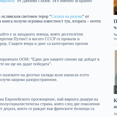
омразата
” от Джейми Глазов. Тя е именно за крайно
в ислямския световен терор “
Силата на разума
” от
а книга получи огромна известност тук, втората – почти
 който е за западната левица, която десетилетия
 против Путин!/ и когато СССР се провали и
ерор. Същите вчера и днес са категорично против
 поразената ООН: “Един ден нашите синове ще дойдат в
е ни ще ни дадат победата”.
и палежите на десетки хиляди коли написах есето
получи широко разпространение.
 на Европейското просвещение, най-вярната дъщеря на
 полусоциалистическа страна, която след две поколения
т децата, които се раждат във френските болници са