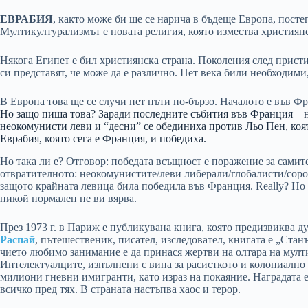
ЕВРАБИЯ
, както може би ще се нарича в бъдеще Европа, пост
Мултикултурализмът е новата религия, която измества християн
Някога Египет е бил християнска страна. Поколения след присти
си представят, че може да е различно. Пет века били необходими
В Европа това ще се случи пет пъти по-бързо. Началото е във Ф
Но защо пиша това? Заради последните събития във Франция – 
неокомунисти леви и “десни” се обединиха против Льо Пен, коя
Еврабия, която сега е Франция, и победиха.
Но така ли е? Отговор: победата всъщност е поражение за самите
отвратителното: неокомунистите/леви либерали/глобалисти/сороси
защото крайната левица била победила във Франция. Really? Но
никой нормален не ви вярва.
През 1973 г. в Париж е публикувана книга, която предизвиква д
Распай
, пътешественик, писател, изследовател, книгата е „Станъ
чието любимо занимание е да принася жертви на олтара на мулт
Интелектуалците, изпълнени с вина за расисткото и колониалн
милиони гневни имигранти, като израз на покаяние. Наградата 
всичко пред тях. В страната настъпва хаос и терор.