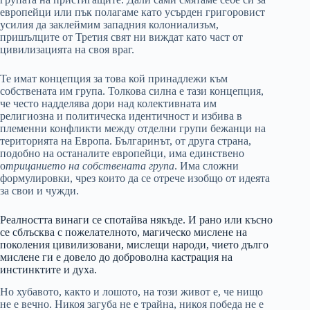
европейци или пък полагаме като усърден григоровист
усилия да заклеймим западния колониализъм,
пришълците от Третия свят ни виждат като част от
цивилизацията на своя враг.
Те имат концепция за това кой принадлежи към
собствената им група. Толкова силна е тази концепция,
че често надделява дори над колективната им
религиозна и политическа идентичност и избива в
племенни конфликти между отделни групи бежанци на
територията на Европа. Българинът, от друга страна,
подобно на останалите европейци, има единствено
о
трицанието на собствената група
. Има сложни
формулировки, чрез които да се отрече изобщо от идеята
за свои и чужди.
Реалността винаги се спотайва някъде. И рано или късно
се сблъсква с пожелателното, магическо мислене на
поколения цивилизовани, мислещи народи, чието дълго
мислене ги е довело до доброволна кастрация на
инстинктите и духа.
Но хубавото, както и лошото, на този живот е, че нищо
не е вечно. Никоя загуба не е трайна, никоя победа не е