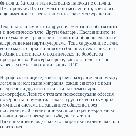
финална. Затова и тази кастрация на духа не е пълна.
Има пролуки. Има сегменти от населението, които все
още имат поне известен инстинкт за самосъхранение.
Техен най-голям враг са други елементи от собственото
ни политическо тяло. Други българи. Наследниците на
соц хуманизма, радетели на общото и общочовешкото и
алергични към партикуларизма. Това са духовните лели,
които махат с пръст при всяко сбиване, всеки внезапен
изблик на истинското политическо, на борбата за
пространство. Консерваторите, които започват с “не
харесвам нелегалната миграция, НО”.
Народовластниците, които правят разграничение между
легална и нелегална миграция, сякаш едното не води
след себе си другото по силата на елементарна
демография. Левите с тяхната психосексуална обсесия
по Ориента и чуждото. Това са групите, които умориха
имунната система на западните общества през
последните 30 години и позволиха старите европейски
столици да се превърнат в -бадове и -стани.
Цивилизациите падат, когато съпротивителните им сили
се изтощат.