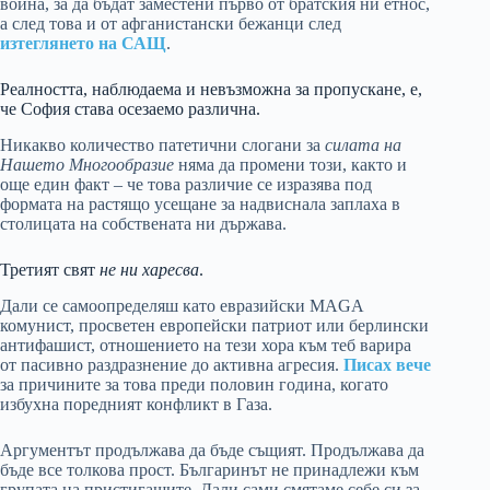
война, за да бъдат заместени първо от братския ни етнос,
а след това и от афганистански бежанци след
изтеглянето на САЩ
.
Реалността, наблюдаема и невъзможна за пропускане, е,
че София става осезаемо различна.
Никакво количество патетични слогани за
силата на
Нашето Многообразие
няма да промени този, както и
още един факт – че това различие се изразява под
формата на растящо усещане за надвиснала заплаха в
столицата на собствената ни държава.
Третият свят
не ни харесва
.
Дали се самоопределяш като евразийски MAGA
комунист, просветен европейски патриот или берлински
антифашист, отношението на тези хора към теб варира
от пасивно раздразнение до активна агресия.
Писах вече
за причините за това преди половин година, когато
избухна поредният конфликт в Газа.
Аргументът продължава да бъде същият. Продължава да
бъде все толкова прост. Българинът не принадлежи към
групата на пристигащите. Дали сами смятаме себе си за