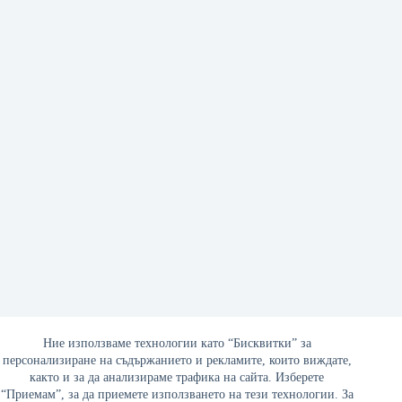
Софийският войнишки мемориал ще бъде възстановен
скоро
Ние използваме технологии като “Бисквитки” за
персонализиране на съдържанието и рекламите, които виждате,
17/02/2023
както и за да анализираме трафика на сайта. Изберете
“Приемам”, за да приемете използването на тези технологии. За