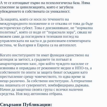
А те се изтощават първо на психологическа база. Няма
спасение за цивилизацията, която е загубила
убеждението в собствената си уникалност.
За нацията, която се носи по течението на
международното положение и се отказва от това да бъде
исторически субект. Това е доизживяване, не “нормална
политика”, която се води от “пораснали хора”, сякаш не
можем сами да погледнем в телешкия поглед на
управленската ни каста и да разпознаем елементарната
истина, че България и Европа са на автопилот.
Когато институциите ти имат функция единствено на
агенция за заетост, а градовете ти потъват в
анархотираничен хаос, при който чуждото насилие се
извинява и оправдава от режимните медии и НПО-та, а
собствените ти опити за защита биват осъждани като
престъпление срещу човечеството, то идва време за
нещо различно. За собствени институции. Алтернативи
на лишената от суверенитет, зомбифицирана държава.
Начин да защитиш своята група с всички налични
средства. Нов вид автономна отбрана.
Свързани Публикации: