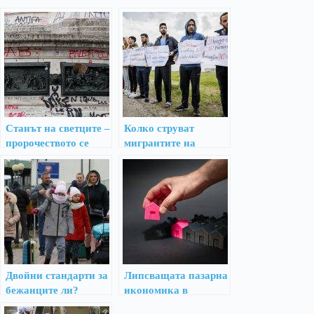
Станът на светците –
Колко струват
пророчеството се
мигрантите на
сбъдна!
Нидерландия?
Двойни стандарти за
Липсващата пазарна
бежанците ли?
икономика в
България