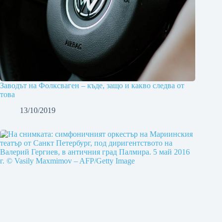
Заводът на Фолксваген – къде, защо и какво следва от
това
13/10/2019