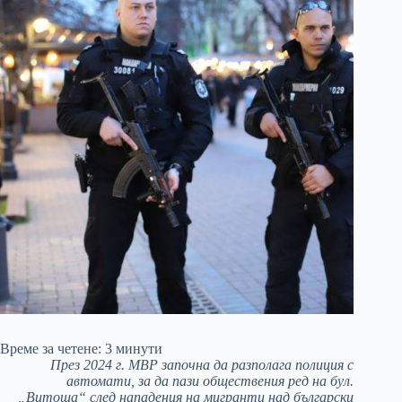
Време за четене:
3
минути
През 2024 г. МВР започна да разполага полиция с
автомати, за да пази обществения ред на бул.
„Витоша“ след нападения на мигранти над български