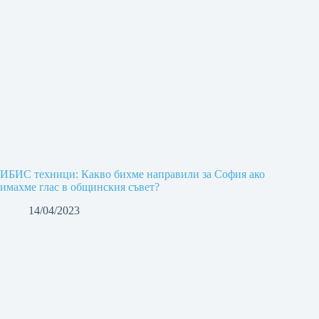
ИБИС техници: Какво бихме направили за София ако
имахме глас в общинския съвет?
14/04/2023