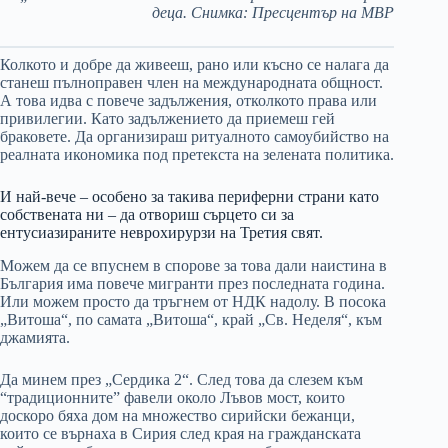
деца. Снимка: Пресцентър на МВР
Колкото и добре да живееш, рано или късно се налага да
станеш пълноправен член на международната общност.
А това идва с повече задължения, отколкото права или
привилегии. Като задължението да приемеш гей
браковете. Да организираш ритуалното самоубийство на
реалната икономика под претекста на зелената политика.
И най-вече – особено за такива периферни страни като
собствената ни – да отвориш сърцето си за
ентусиазираните неврохирурзи на Третия свят.
Можем да се впуснем в спорове за това дали наистина в
България има повече мигранти през последната година.
Или можем просто да тръгнем от НДК надолу. В посока
„Витоша“, по самата „Витоша“, край „Св. Неделя“, към
джамията.
Да минем през „Сердика 2“. След това да слезем към
“традиционните” фавели около Лъвов мост, които
доскоро бяха дом на множество сирийски бежанци,
които се върнаха в Сирия след края на гражданската