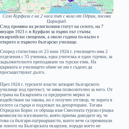
Село Курфали е на 2 часа път с кола от Одрин, посока
Цариград.
След промяна на религиозния статут на селото, на 7
януари 1923 г. в Курфали за първи път стъпва
екзархийски свещеник, а около година по-късно е
открито и първото българско училище.
Според статистика от 23 юни 1924 г. училището има 2
отделения с 55 ученика, една учителка и един турчин, за
задължителното преподаване на турски език. На
църквата и училището обаче не им е съдено да
просъществуват дълго.
През 1924 г. турските власти затварят българското
училище под претекст, че няма позволително за него. От
страна на Екзархията са предприети мерки за
издействане на такова, но е получен отговор, че хората в
селото са гърци и подлежат на депортиране. Тогава
Охридски Борис се обръща към Смесената турско-гръцка
комисия по изселването, която приема доводите му, че
това са българи-патриаршисти, които вече са преминали
в лоното на Българската екзархия, поради което не