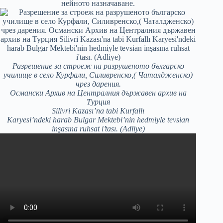
Разрешение за строеж на разрушеното българско
училище в село Курфали, Силивренско,( Чаталдженско)
чрез дарения.
Османски Архив на Централния държавен архив на
Турция
Silivri Kazası’na tabi Kurfallı
Karyesi’ndeki harab Bulgar Mektebi’nin hedmiyle tevsian
inşasına ruhsat i’tası. (Adliye)