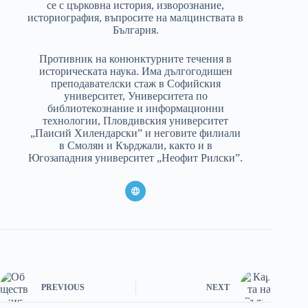
се с църковна история, изворознание,
историография, въпросите на малцинствата в
България.
Противник на конюнктурните течения в
историческата наука. Има дългогодишен
преподавателски стаж в Софийския
университет, Университета по
библиотекознание и информационни
технологии, Пловдивския университет
„Паисий Хилендарски” и неговите филиали
в Смолян и Кърджали, както и в
Югозападния университет „Неофит Рилски”.
PREVIOUS
NEXT