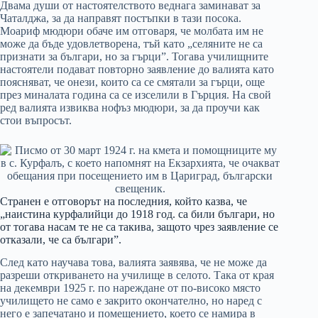
Двама души от настоятелството веднага заминават за
Чаталджа, за да направят постъпки в тази посока.
Моариф мюдюри обаче им отговаря, че молбата им не
може да бъде удовлетворена, тъй като „селяните не са
признати за българи, но за гърци”. Тогава училищните
настоятели подават повторно заявление до валията като
поясняват, че онези, които са се смятали за гърци, още
през миналата година са се изселили в Гърция. На свой
ред валията извиква нофъз мюдюри, за да проучи как
стои въпросът.
Странен е отговорът на последния, който казва, че
„наистина курфалийци до 1918 год. са били българи, но
от тогава насам те не са такива, защото чрез заявление се
отказали, че са българи”.
След като научава това, валията заявява, че не може да
разреши откриването на училище в селото. Така от края
на декември 1925 г. по нареждане от по-високо място
училището не само е закрито окончателно, но наред с
него е запечатано и помещението, което се намира в