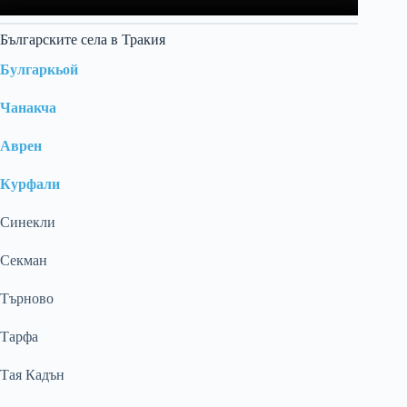
Българските села в Тракия
Булгаркьой
Чанакча
Аврен
Курфали
Синекли
Секман
Търново
Тарфа
Тая Кадън