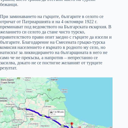
бежанци.
При заминаването на гърците, българите в селото се
отричат от Патриаршията и на 4 октомври 1922 г.
преминават под ведомството на Българската екзархия. В
желанието си селото да стане чисто турско,
правителството прави опит заедно с гърците да изсели и
българите. Благодарение на Смесената гръцко-турска
комисия населението е върнато в родното му село, но
натискът за ликвидирането на българщината в него не
само че не прекъсва, а напротив – непрестанно се
засилва, докато не се постигне желаният от турците
резултат.