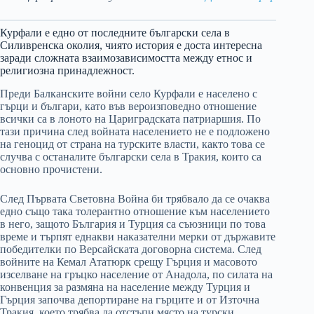
Курфали е едно от последните български села в
Силивренска околия, чиято история е доста интересна
заради сложната взаимозависимостта между етнос и
религиозна принадлежност.
Преди Балканските войни село Курфали е населено с
гърци и българи, като във вероизповедно отношение
всички са в лоното на Цариградската патриаршия. По
тази причина след войната населението не е подложено
на геноцид от страна на турските власти, както това се
случва с останалите български села в Тракия, които са
основно прочистени.
След Първата Световна Война би трябвало да се очаква
едно също така толерантно отношение към населението
в него, защото България и Турция са съюзници по това
време и търпят еднакви наказателни мерки от държавите
победителки по Версайската договорна система. След
войните на Кемал Ататюрк срещу Гърция и масовото
изселване на гръцко население от Анадола, по силата на
конвенция за размяна на население между Турция и
Гърция започва депортиране на гърците и от Източна
Тракия, което трябва да отстъпи място на турски