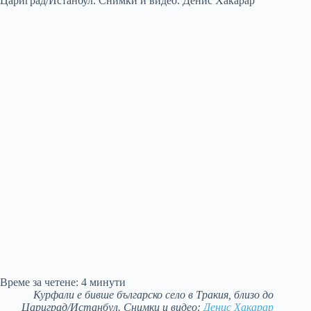
Време за четене:
4
минути
Курфали е бивше българско село в Тракия, близо до
Цариград/Истанбул. Снимки и видео:
Денис Хакарар