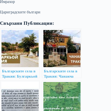
Имрахор
Цариградските българи
Свързани Публикации:
Българските села в
Българските села в
Тракия: Булгаркьой
Тракия: Чанакча