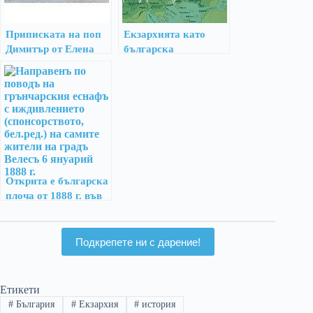
Приписката на поп
Екзархията като
Димитър от Елена
българска
(1638–1639 г.) –
протодържава до
исторически
1878 г.
контекст, лица и
събития
Открита e българска
плоча от 1888 г. във
Велес
Подкрепете ни с дарение!
Етикети
#
България
#
Екзархия
#
история