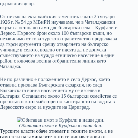
църковния двор.
От писмо на екзархийския заместник с дата 25 януари
1926 г. № 54 до МВнРИ научаваме, че в Чаталджански
окръг са останали само две български села – Курфали и
Деркос. Първото брои около 100 български къщи, но
независимо от това турското правителство продължава
да търси аргументи срещу отварянето на българско
училище в селото, водено от идеята да не допуска
съществуването на чуждо етническо население в един
район с ключова военна отбранителна линия като
Чаталджа.
Не по-различно е положението в село Деркос, което
отдавна признава Българската екзархия, но след
Балканската война населението му се изселва в
България. Останалите около 15 български семейства се
препитават като майстори по каптирането на водата в
Деркоското езеро за нуждите на Цариград.
Обитаван имот в Курфали в наши дни.
Турските власти обаче отнемат и техните имоти, а не
само тези на заминалите, като ги лишават дори от