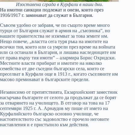
Изоставена сграда в Курфали в наши дни.
На имотни санкции подлежат и онези, които през
1916/1917 г. заминават да служат в България.
Съвсем удобно се забравя, че по същото време много
турци от България служат в армия на „съюзника”, но
нашите правителства не изземват за това земите им.
Нещо повече, „властта сега туря ръка на имотите на
всички тия, които или са умрели през време на войната
или са останали в България, и лишава наследниците им
от права върху тия имоти” – алармира Борис Охридски.
Местните власти прибират и имотите на няколко
семейства от две съседни български села, които се
преселват в Курфали още в 1913 г., когато съселяните им
масово преминават в българските предели.
Независимо от препятствията, Екзархийският заместник
насърчава българите от селото да продължат да се борят
за отварянето на училището. В отговор на това на 17
септември 1925 г. А. Арнаудов му пише от името на
Курфалийското българско основно училище, че
настоятелството със задоволство е прочело неговите
наставления и е пристъпило към действия.