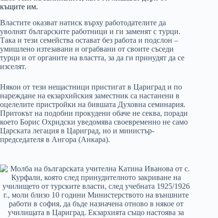
къщите им.
Властите оказват натиск върху работодателите да
уволнят българските работници и ги заменят с турци.
Така и тези семейства остават без работа и подслон –
умишлено изтезавани и ограбвани от своите съседи
турци и от органите на властта, за да ги принудят да се
изселят.
Някои от тези нещастници пристигат в Цариград и по
нареждане на екзархийския заместник са настанени в
оцелелите пристройки на бившата Духовна семинария.
Притокът на подобни прокудени обаче не секва, поради
което Борис Охридски уведомява своевременно не само
Царската легация в Цариград, но и министър-
председателя в Ангора (Анкара).