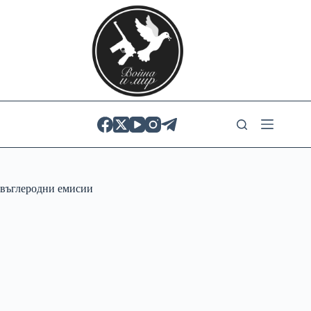
Skip
to
content
въглеродни емисии