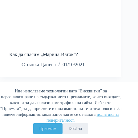
Как да спасим „Марица-Изток“?
Стоянка Цанева
01/10/2021
Ние използваме технологии като “Бисквитки” за
Най-четени
персонализиране на съдържанието и рекламите, които виждате,
както и за да анализираме трафика на сайта. Изберете
“Приемам”, за да приемете използването на тези технологии. За
повече информация, моля запознайте се с нашата
политика за
поверителност.
Политика за поверителност
Приемам
Decline
Copyright © 2026 Война и мир. Сайтът е оптимизиран от
Сергей Петров - Араджиони
и агенция
Атаман