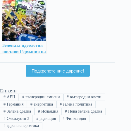
Зелената идеология
постави Германия на
колене
Подкрепете ни с дарение!
Етикети
#
АЕЦ
#
въглеродни емисии
#
въглеродни квоти
#
Германия
#
енергетика
#
зелена политика
#
Зелена сделка
#
Исландия
#
Нова зелена сделка
#
Олкилуото 3
#
радиация
#
Финландия
#
ядрена енергетика