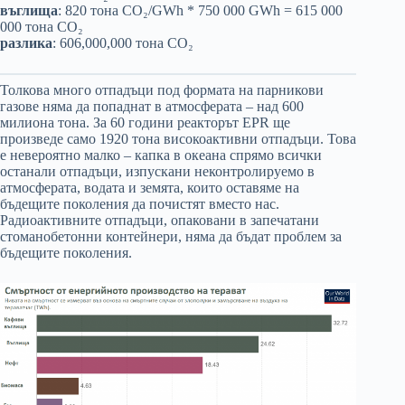
въглища
: 820 тона CO₂/GWh * 750 000 GWh = 615 000
000 тона CO₂
разлика
: 606,000,000 тона CO₂
Толкова много отпадъци под формата на парникови
газове няма да попаднат в атмосферата – над 600
милиона тона. За 60 години реакторът EPR ще
произведе само 1920 тона високоактивни отпадъци. Това
е невероятно малко – капка в океана спрямо всички
останали отпадъци, изпускани неконтролируемо в
атмосферата, водата и земята, които оставяме на
бъдещите поколения да почистят вместо нас.
Радиоактивните отпадъци, опаковани в запечатани
стоманобетонни контейнери, няма да бъдат проблем за
бъдещите поколения.