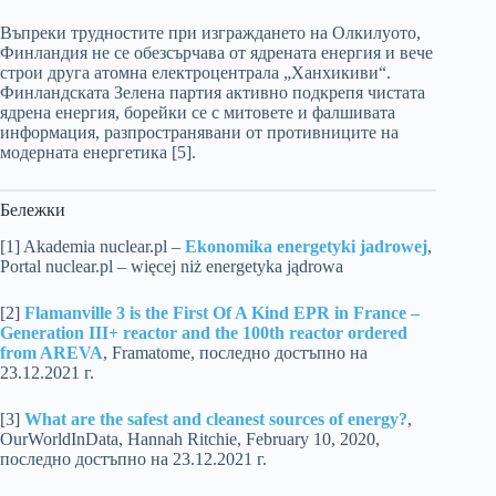
Въпреки трудностите при изграждането на Олкилуото,
Финландия не се обезсърчава от ядрената енергия и вече
строи друга атомна електроцентрала „Ханхикиви“.
Финландската Зелена партия активно подкрепя чистата
ядрена енергия, борейки се с митовете и фалшивата
информация, разпространявани от противниците на
модерната енергетика [5].
Бележки
[1] Akademia nuclear.pl –
Ekonomika energetyki jadrowej
,
Portal nuclear.pl – więcej niż energetyka jądrowa
[2]
Flamanville 3 is the First Of A Kind EPR in France –
Generation III+ reactor and the 100th reactor ordered
from AREVA
, Framatome, последно достъпно на
23.12.2021 г.
[3]
What are the safest and cleanest sources of energy?
,
OurWorldInData, Hannah Ritchie, February 10, 2020,
последно достъпно на 23.12.2021 г.