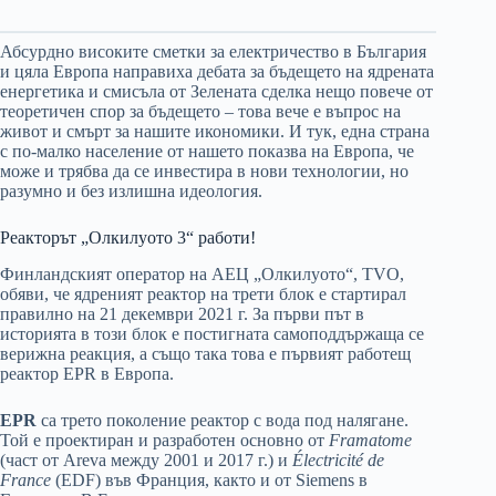
Абсурдно високите сметки за електричество в България
и цяла Европа направиха дебата за бъдещето на ядрената
енергетика и смисъла от Зелената сделка нещо повече от
теоретичен спор за бъдещето – това вече е въпрос на
живот и смърт за нашите икономики. И тук, една страна
с по-малко население от нашето показва на Европа, че
може и трябва да се инвестира в нови технологии, но
разумно и без излишна идеология.
Реакторът „Олкилуото 3“ работи!
Финландският оператор на АЕЦ „Олкилуото“, TVO,
обяви, че ядреният реактор на трети блок е стартирал
правилно на 21 декември 2021 г. За първи път в
историята в този блок е постигната самоподдържаща се
верижна реакция, а също така това е първият работещ
реактор EPR в Европа.
EPR
са трето поколение реактор с вода под налягане.
Той е проектиран и разработен основно от
Framatome
(част от Areva между 2001 и 2017 г.) и
Électricité de
France
(EDF) във Франция, както и от Siemens в