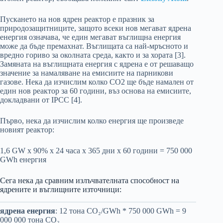
Пускането на нов ядрен реактор е празник за
природозащитниците, защото всеки нов мегават ядрена
енергия означава, че един мегават въглищна енергия
може да бъде премахнат. Въглищата са най-мръсното и
вредно гориво за околната среда, както и за хората [3].
Замяната на въглищната енергия с ядрена е от решаващо
значение за намаляване на емисиите на парникови
газове. Нека да изчислим колко CO2 ще бъде намален от
един нов реактор за 60 години, въз основа на емисиите,
докладвани от IPCC [4].
Първо, нека да изчислим колко енергия ще произведе
новият реактор:
1,6 GW х 90% х 24 часа х 365 дни х 60 години = 750 000
GWh енергия
Сега нека да сравним излъчвателната способност на
ядрените и въглищните източници:
ядрена енергия
: 12 тона CO₂/GWh * 750 000 GWh = 9
000 000 тона CO₂