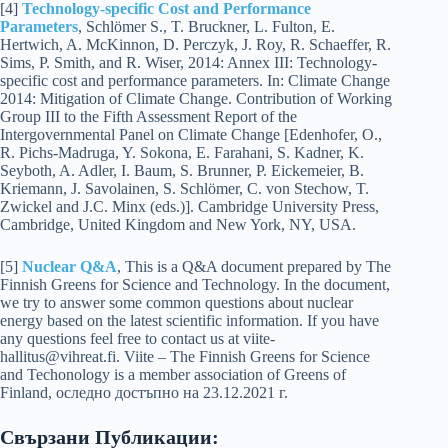
[4]
Technology-specific Cost and Performance
Parameters
, Schlömer S., T. Bruckner, L. Fulton, E.
Hertwich, A. McKinnon, D. Perczyk, J. Roy, R. Schaeffer, R.
Sims, P. Smith, and R. Wiser, 2014: Annex III: Technology-
specific cost and performance parameters. In: Climate Change
2014: Mitigation of Climate Change. Contribution of Working
Group III to the Fifth Assessment Report of the
Intergovernmental Panel on Climate Change [Edenhofer, O.,
R. Pichs-Madruga, Y. Sokona, E. Farahani, S. Kadner, K.
Seyboth, A. Adler, I. Baum, S. Brunner, P. Eickemeier, B.
Kriemann, J. Savolainen, S. Schlömer, C. von Stechow, T.
Zwickel and J.C. Minx (eds.)]. Cambridge University Press,
Cambridge, United Kingdom and New York, NY, USA.
[5]
Nuclear Q&A
, This is a Q&A document prepared by The
Finnish Greens for Science and Technology. In the document,
we try to answer some common questions about nuclear
energy based on the latest scientific information. If you have
any questions feel free to contact us at viite-
hallitus@vihreat.fi. Viite – The Finnish Greens for Science
and Techonology is a member association of Greens of
Finland, оследно достъпно на 23.12.2021 г.
Свързани Публикации: