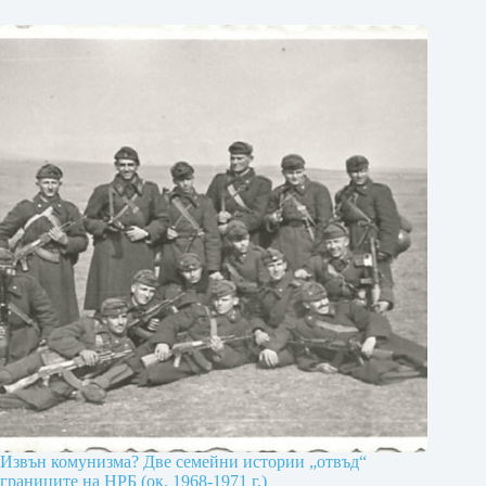
Извън комунизма? Две семейни истории „отвъд“
границите на НРБ (ок. 1968-1971 г.)