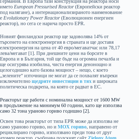
Германия. В Европа тази конструкция на реактора носи
името
European Pressurised Reactor
(Европейски реактор
под налягане), а интернационализираното наименование
е
Evolutionary Power Reactor
(Еволюционен енергиен
реактор), но сега се нарича просто EPR.
Новият финландски реактор ще задоволява 14% от
търсенето на електроенергия в страната и ще доставя
електроенергия на цена от 40 евро/мегаватчас или 78,17
лева/мегават [1]. При днешните цени на борсите в
Европа и в България, той ще бъде на огромна печалба и
ще осигурява изобилна, чиста енергия денонощно и
целогодишно като базова мощност – нещо, с което
„зелените“ източници не могат да се похвалят въпреки
изключително
щедрите инвестиции в тях
и широката
политическа подкрепа, на която се радват в ЕС.
Реакторът ще работи с номинална мощност от 1600 MW
в продължение на минимум 60 години, като ще използва
само 32 тона ураново гориво годишно [2].
Освен това реакторът от типа EPR може да използва не
само ураново гориво, но и
MOX гориво
, направено от
рециклирано гориво, използвано преди това от друг
атомен реактор, съобщава полският сайт
Zielony Atom
.