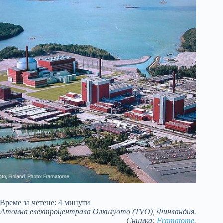
Време за четене:
4
минути
Атомна електроцентрала Олкилуото (TVO), Финландия.
Снимка:
Framatome
.