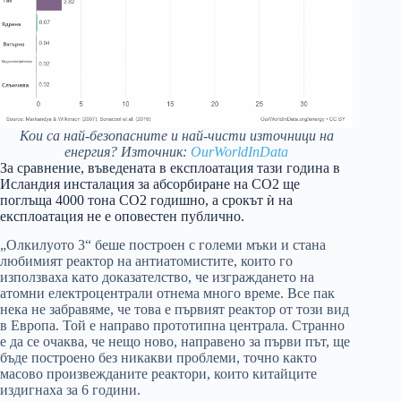
Кои са най-безопасните и най-чисти източници на
енергия? Източник:
OurWorldInData
За сравнение, въведената в експлоатация тази година в
Исландия инсталация за абсорбиране на CO2 ще
поглъща 4000 тона CO2 годишно, а срокът ѝ на
експлоатация не е оповестен публично.
„Олкилуото 3“ беше построен с големи мъки и стана
любимият реактор на антиатомистите, които го
използваха като доказателство, че изграждането на
атомни електроцентрали отнема много време. Все пак
нека не забравяме, че това е първият реактор от този вид
в Европа. Той е направо прототипна централа. Странно
е да се очаква, че нещо ново, направено за първи път, ще
бъде построено без никакви проблеми, точно както
масово произвежданите реактори, които китайците
издигнаха за 6 години.