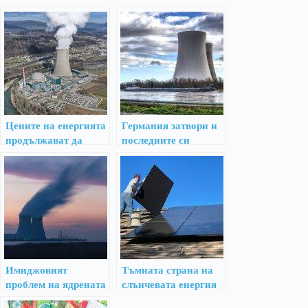
Цените на енергията
Германия затвори и
продължават да
последните си
растат през 2022 г.
ядрени централи
Имиджовият
Тъмната страна на
проблем на ядрената
слънчевата енергия
енергетика