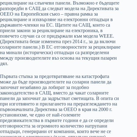
рециклиране на слънчеви панели. Възможно е бъдещите
разпоредби в САЩ да следват модела на Директивата за
ОЕЕО на Европейския съюз – правна рамка за
рециклиране и изхвърляне на електронни отпадъци в
държавите-членки на ЕС. Щатите на САЩ, които са
приели закони за рециклиране на електроника, в
повечето случаи са се придържали към модела WEEE.
(Директивата беше изменена през 2014 г., за да включи
соларните панели.) В ЕС отговорностите за рециклиране
на минали (исторически) отпадъци са разпределени
между производителите въз основа на текущия пазарен
дял.
Първата стъпка за предотвратяване на катастрофата
може да бъде производителите на соларни панели да
започнат незабавно да лобират за подобно
законодателство в САЩ, вместо да чакат соларните
панели да започнат да задръстват сметищата. В опита си
при изготвянето и прилагането на преразглеждането на
първоначалната Директива за ОЕЕО в края на 2000 г.
установихме, че едно от най-големите
предизвикателства в първите години е да се определи
отговорността за огромното количество натрупани
отпадъци, генерирани от компании, които вече не се
занимават с електроника (т.нар. отпадъци сираци).