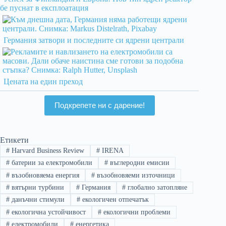
бе пуснат в експлоатация
Германия затвори и последните си ядрени централи
Цената на един преход
Подкрепете ни с дарение!
Етикети
#
Harvard Business Review
#
IRENA
#
батерии за електромобили
#
въглеродни емисии
#
възобновяема енергия
#
възобновяеми източници
#
вятърни турбини
#
Германия
#
глобално затопляне
#
данъчни стимули
#
екологичен отпечатък
#
екологична устойчивост
#
екологични проблеми
#
електромобили
#
енергетика