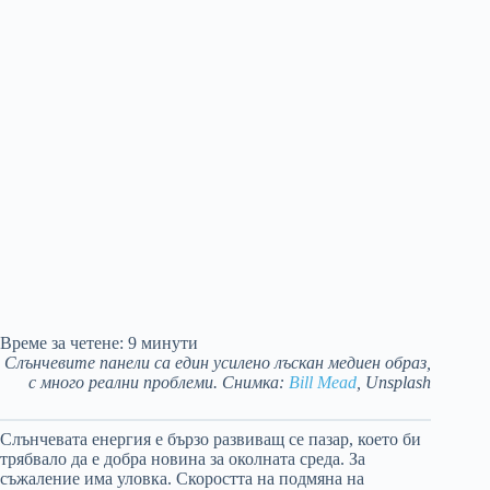
Време за четене:
9
минути
Слънчевите панели са един усилено лъскан медиен образ,
с много реални проблеми. Снимка:
Bill Mead
, Unsplash
Слънчевата енергия е бързо развиващ се пазар, което би
трябвало да е добра новина за околната среда. За
съжаление има уловка. Скоростта на подмяна на