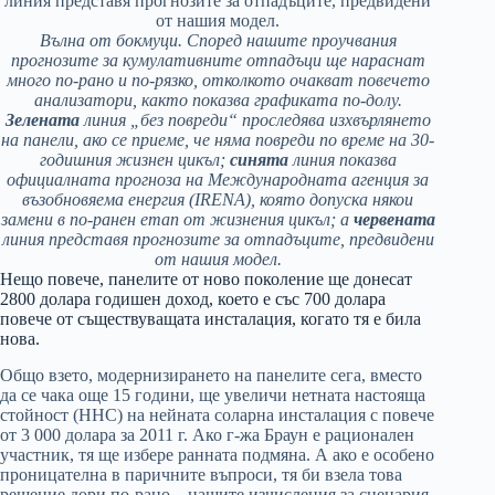
Вълна от бокмуци. Според нашите проучвания
прогнозите за кумулативните отпадъци ще нараснат
много по-рано и по-рязко, отколкото очакват повечето
анализатори, както показва графиката по-долу.
Зелената
линия „без повреди“ проследява изхвърлянето
на панели, ако се приеме, че няма повреди по време на 30-
годишния жизнен цикъл;
синята
линия показва
официалната прогноза на Международната агенция за
възобновяема енергия (IRENA), която допуска някои
замени в по-ранен етап от жизнения цикъл; а
червената
линия представя прогнозите за отпадъците, предвидени
от нашия модел.
Нещо повече, панелите от ново поколение ще донесат
2800 долара годишен доход, което е със 700 долара
повече от съществуващата инсталация, когато тя е била
нова.
Общо взето, модернизирането на панелите сега, вместо
да се чака още 15 години, ще увеличи нетната настояща
стойност (ННС) на нейната соларна инсталация с повече
от 3 000 долара за 2011 г. Ако г-жа Браун е рационален
участник, тя ще избере ранната подмяна. А ако е особено
проницателна в паричните въпроси, тя би взела това
решение дори по-рано – нашите изчисления за сценария