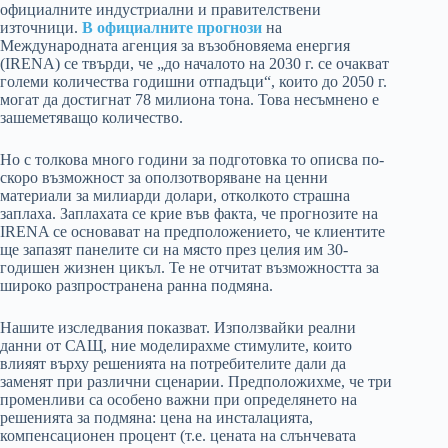
официалните индустриални и правителствени
източници.
В официалните прогнози
на
Международната агенция за възобновяема енергия
(IRENA) се твърди, че „до началото на 2030 г. се очакват
големи количества годишни отпадъци“, които до 2050 г.
могат да достигнат 78 милиона тона. Това несъмнено е
зашеметяващо количество.
Но с толкова много години за подготовка то описва по-
скоро възможност за оползотворяване на ценни
материали за милиарди долари, отколкото страшна
заплаха. Заплахата се крие във факта, че прогнозите на
IRENA се основават на предположението, че клиентите
ще запазят панелите си на място през целия им 30-
годишен жизнен цикъл. Те не отчитат възможността за
широко разпространена ранна подмяна.
Нашите изследвания показват. Използвайки реални
данни от САЩ, ние моделирахме стимулите, които
влияят върху решенията на потребителите дали да
заменят при различни сценарии. Предположихме, че три
променливи са особено важни при определянето на
решенията за подмяна: цена на инсталацията,
компенсационен процент (т.е. цената на слънчевата