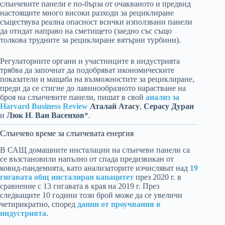
слънчевите панели е по-бърза от очакваното и предвид
настоящите много високи разходи за рециклиране
съществува реална опасност всички използвани панели
да отидат направо на сметището (заедно със също
толкова трудните за рециклиране вятърни турбини).
Регулаторните органи и участниците в индустрията
трябва да започнат да подобряват икономическите
показатели и мащаба на възможностите за рециклиране,
преди да се стигне до лавинообразното нарастване на
броя на слънчевите панели, пишат в свой
анализ за
Harvard Business Review
Аталай Атасу
,
Серасу Дуран
и
Люк Н
.
Ван Васенхов
*.
Слънчево време за слънчевата енергия
В САЩ домашните инсталации на слънчеви панели са
се възстановили напълно от спада предизвикан от
ковид-пандемията, като анализаторите изчисляват над
19
гигавата общ инсталиран капацитет
през 2020 г. в
сравнение с 13 гигавата в края на 2019 г. През
следващите 10 години този брой може да се увеличи
четирикратно, според
данни от проучвания в
индустрията
.