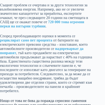
Същият проблем се очертава и за други технологии за
възобновяема енергия. Например, ако не се увеличи
значително капацитетът за преработка, експертите
очакват, че през следващите 20 години на сметищата в
САЩ ще се окажат повече от
720 000 тона огромни
перки на вятърни турбини
.
Според преобладаващите оценки в момента се
рециклират само пет процента
от батериите на
електрическите превозни средства – изоставане, което
автомобилните производители се
надпреварват да
поправят
, тъй като продажбите на електрически
автомобили продължават да нарастват с 40% на годишна
база. Единствената съществена разлика между тези
екологични технологии и слънчевите панели е, че
последните се използват като двигател за генериране на
приходи за потребителя. Следователно, за да може да се
осъществи мащабно внедряване, трябва да бъдат
удовлетворени две отделни страни, които се стремят към
печалба – производителите на панели и крайният
потребител.
Нищо от това не бива да поражда сериозни съмнения
относно бъдещето или необходимостта от възобновяеми