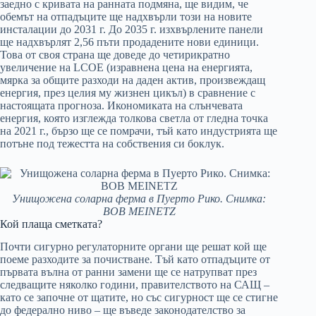
заедно с кривата на ранната подмяна, ще видим, че
обемът на отпадъците ще надхвърли този на новите
инсталации до 2031 г. До 2035 г. изхвърлените панели
ще надхвърлят 2,56 пъти продадените нови единици.
Това от своя страна ще доведе до четирикратно
увеличение на LCOE (изравнена цена на енергията,
мярка за общите разходи на даден актив, произвеждащ
енергия, през целия му жизнен цикъл) в сравнение с
настоящата прогноза. Икономиката на слънчевата
енергия, която изглежда толкова светла от гледна точка
на 2021 г., бързо ще се помрачи, тъй като индустрията ще
потъне под тежестта на собствения си боклук.
Унищожена соларна ферма в Пуерто Рико. Снимка:
BOB MEINETZ
Кой плаща сметката?
Почти сигурно регулаторните органи ще решат кой ще
поеме разходите за почистване. Тъй като отпадъците от
първата вълна от ранни замени ще се натрупват през
следващите няколко години, правителството на САЩ –
като се започне от щатите, но със сигурност ще се стигне
до федерално ниво – ще въведе законодателство за