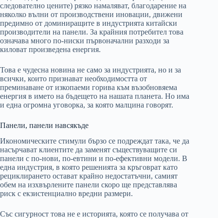
следователно цените) рязко намаляват, благодарение на
няколко вълни от производствени иновации, движени
предимно от доминиращите в индустрията китайски
производители на панели. За крайния потребител това
означава много по-ниски първоначални разходи за
киловат произведена енергия.
Това е чудесна новина не само за индустрията, но и за
всички, които признават необходимостта от
преминаване от изкопаеми горива към възобновяема
енергия в името на бъдещето на нашата планета. Но има
и една огромна уговорка, за която малцина говорят.
Панели, панели навсякъде
Икономическите стимули бързо се подреждат така, че да
насърчават клиентите да заменят съществуващите си
панели с по-нови, по-евтини и по-ефективни модели. В
една индустрия, в която решенията за кръговрат като
рециклирането остават крайно недостатъчни, самият
обем на изхвърлените панели скоро ще представлява
риск с екзистенциално вредни размери.
Със сигурност това не е историята, която се получава от