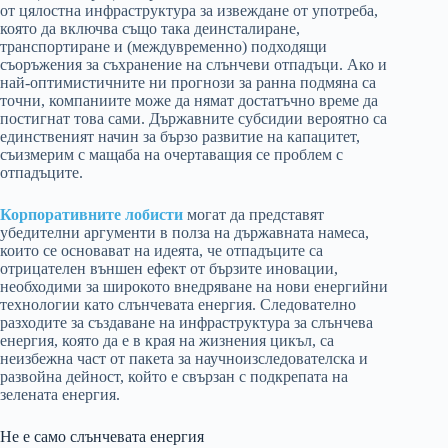
от цялостна инфраструктура за извеждане от употреба,
която да включва също така деинсталиране,
транспортиране и (междувременно) подходящи
съоръжения за съхранение на слънчеви отпадъци. Ако и
най-оптимистичните ни прогнози за ранна подмяна са
точни, компаниите може да нямат достатъчно време да
постигнат това сами. Държавните субсидии вероятно са
единственият начин за бързо развитие на капацитет,
съизмерим с мащаба на очертаващия се проблем с
отпадъците.
Корпоративните лобисти
могат да представят
убедителни аргументи в полза на държавната намеса,
които се основават на идеята, че отпадъците са
отрицателен външен ефект от бързите иновации,
необходими за широкото внедряване на нови енергийни
технологии като слънчевата енергия. Следователно
разходите за създаване на инфраструктура за слънчева
енергия, която да е в края на жизнения цикъл, са
неизбежна част от пакета за научноизследователска и
развойна дейност, който е свързан с подкрепата на
зелената енергия.
Не е само слънчевата енергия