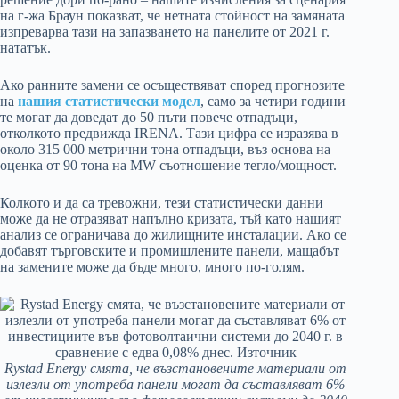
на г-жа Браун показват, че нетната стойност на замяната
изпреварва тази на запазването на панелите от 2021 г.
нататък.
Ако ранните замени се осъществяват според прогнозите
на
нашия статистически модел
, само за четири години
те могат да доведат до 50 пъти повече отпадъци,
отколкото предвижда IRENA. Тази цифра се изразява в
около 315 000 метрични тона отпадъци, въз основа на
оценка от 90 тона на MW съотношение тегло/мощност.
Колкото и да са тревожни, тези статистически данни
може да не отразяват напълно кризата, тъй като нашият
анализ се ограничава до жилищните инсталации. Ако се
добавят търговските и промишлените панели, мащабът
на замените може да бъде много, много по-голям.
Rystad Energy смята, че възстановените материали от
излезли от употреба панели могат да съставляват 6%