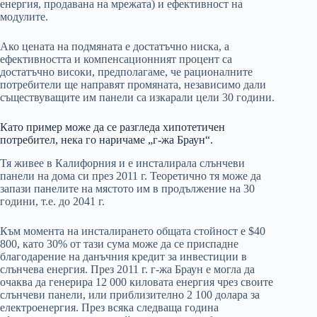
енергия, продавана на мрежата) и ефективност на
модулите.
Ако цената на подмяната е достатъчно ниска, а
ефективността и компенсационният процент са
достатъчно високи, предполагаме, че рационалните
потребители ще направят промяната, независимо дали
съществуващите им панели са изкарали цели 30 години.
Като пример може да се разгледа хипотетичен
потребител, нека го наричаме „г-жа Браун“.
Тя живее в Калифорния и е инсталирала слънчеви
панели на дома си през 2011 г. Теоретично тя може да
запази панелите на мястото им в продължение на 30
години, т.е. до 2041 г.
Към момента на инсталирането общата стойност е $40
800, като 30% от тази сума може да се приспадне
благодарение на данъчния кредит за инвестиции в
слънчева енергия. През 2011 г. г-жа Браун е могла да
очаква да генерира 12 000 киловата енергия чрез своите
слънчеви панели, или приблизително 2 100 долара за
електроенергия. През всяка следваща година