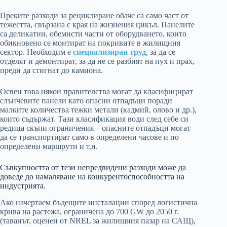
Преките разходи за рециклиране обаче са само част от
тежестта, свързана с края на жизнения цикъл. Панелите
са деликатни, обемисти части от оборудването, които
обикновено се монтират на покривите в жилищния
сектор. Необходим е
специализиран труд
, за да се
отделят и демонтират, за да не се разбият на пух и прах,
преди да стигнат до камиона.
Освен това някои правителства могат да класифицират
слънчевите панели като опасни отпадъци поради
малките количества тежки метали (кадмий, олово и др.),
които съдържат. Тази класификация води след себе си
редица скъпи ограничения – опасните отпадъци могат
да се транспортират само в определени часове и по
определени маршрути и т.н.
Съвкупността от тези непредвидени разходи може да
доведе до намаляване на конкурентоспособността на
индустрията.
Ако начертаем бъдещите инсталации според логистична
крива на растежа, ограничена до 700 GW до 2050 г.
(таванът, оценен от NREL за жилищния пазар на САЩ),