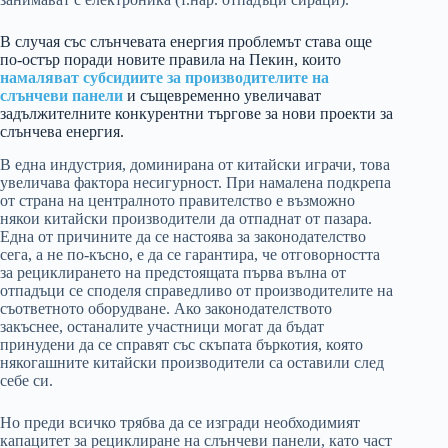
В случая със слънчевата енергия проблемът става още
по-остър поради новите правила на Пекин, които
намаляват субсидиите за производителите на
слънчеви панели
и същевременно увеличават
задължителните конкурентни търгове за нови проекти за
слънчева енергия.
В една индустрия, доминирана от китайски играчи, това
увеличава фактора несигурност. При намалена подкрепа
от страна на централното правителство е възможно
някои китайски производители да отпаднат от пазара.
Една от причините да се настоява за законодателство
сега, а не по-късно, е да се гарантира, че отговорността
за рециклирането на предстоящата първа вълна от
отпадъци се споделя справедливо от производителите на
съответното оборудване. Ако законодателството
закъснее, останалите участници могат да бъдат
принудени да се справят със скъпата бъркотия, която
някогашните китайски производители са оставили след
себе си.
Но преди всичко трябва да се изгради необходимият
капацитет за рециклиране на слънчеви панели, като част