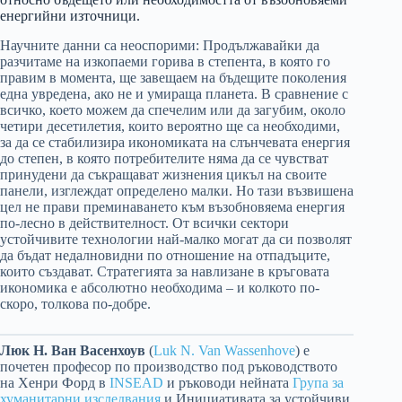
енергийни източници.
Научните данни са неоспорими: Продължавайки да
разчитаме на изкопаеми горива в степента, в която го
правим в момента, ще завещаем на бъдещите поколения
една увредена, ако не и умираща планета. В сравнение с
всичко, което можем да спечелим или да загубим, около
четири десетилетия, които вероятно ще са необходими,
за да се стабилизира икономиката на слънчевата енергия
до степен, в която потребителите няма да се чувстват
принудени да съкращават жизнения цикъл на своите
панели, изглеждат определено малки. Но тази възвишена
цел не прави преминаването към възобновяема енергия
по-лесно в действителност. От всички сектори
устойчивите технологии най-малко могат да си позволят
да бъдат недалновидни по отношение на отпадъците,
които създават. Стратегията за навлизане в кръговата
икономика е абсолютно необходима – и колкото по-
скоро, толкова по-добре.
Люк Н. Ван Васенхоув
(
Luk N. Van Wassenhove
) е
почетен професор по производство под ръководството
на Хенри Форд в
INSEAD
и ръководи нейната
Група за
хуманитарни изследвания
и Инициативата за устойчиви