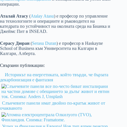
операции.
Аталай Атасу
(
Atalay Atasu
) е професор по управление
на технологиите и операциите и ръководител на
катедрата по устойчивост на околната среда на Бианка и
Джеймс Пит в INSEAD.
Серасу Дюран
(
Serasu Duran
) е професор в Haskayne
School of Business към Университета на Калгари в
Калгари, Алберта.
Свързани публикации:
Историкът на енергетиката, който твърди, че бързата
декарбонизация е фантазия
Слънчевите панели имат двойно по-кратък живот от
очакваното
Успех за Финландия и Европа! Нов тип ядрен реактор