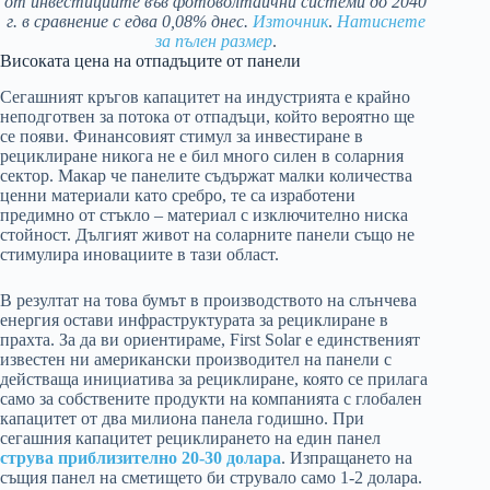
от инвестициите във фотоволтаични системи до 2040
г. в сравнение с едва 0,08% днес.
Източник
.
Натиснете
за пълен размер
.
Високата цена на отпадъците от панели
Сегашният кръгов капацитет на индустрията е крайно
неподготвен за потока от отпадъци, който вероятно ще
се появи. Финансовият стимул за инвестиране в
рециклиране никога не е бил много силен в соларния
сектор. Макар че панелите съдържат малки количества
ценни материали като сребро, те са изработени
предимно от стъкло – материал с изключително ниска
стойност. Дългият живот на соларните панели също не
стимулира иновациите в тази област.
В резултат на това бумът в производството на слънчева
енергия остави инфраструктурата за рециклиране в
прахта. За да ви ориентираме, First Solar е единственият
известен ни американски производител на панели с
действаща инициатива за рециклиране, която се прилага
само за собствените продукти на компанията с глобален
капацитет от два милиона панела годишно. При
сегашния капацитет рециклирането на един панел
струва приблизително 20-30 долара
. Изпращането на
същия панел на сметището би струвало само 1-2 долара.