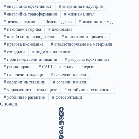
#
енергийна ефективност
#
енергийна индустрия
#
енергийна трансформация
#
жизнен цикъл
#
зелена енергия
#
Зелена сделка
#
зеленият преход
#
изкопаеми горива
#
икономика
#
китайски производители
#
климатични промени
#
кръгова икономика
#
оползотворяване на материали
#
отпадъци
#
подмяна на панели
#
производствени иновации
#
ресурсна ефективност
#
рециклиране
#
САЩ
#
слънчева енергия
#
слънчеви отпадъци
#
слънчеви панели
#
соларни инсталации
#
соларни панели
#
управление на отпадъците
#
устойчиви технологии
#
устойчиво развитие
#
фотоволтаици
Сподели