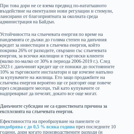
При това дори не се взема предвид по-нататъшното
въздействие на евентуални нови регулации и стимули,
лансирани от благоприятната за околната среда
администрация на Байдън.
Устойчивостта на слънчевата енергия по време на
пандемията се дължи до голяма степен на данъчния
кредит за инвестиции в слънчева енергия, който
покрива 26% от разходите, свързани със слънчевата
енергия, за всички жилищни и търговски клиенти
(малко по-малко от 30% в периода 2006-2019 г.). След
2023 г. данъчният кредит ще се понижи до постоянните
10% за търговските инсталатори и ще изчезне напълно
за купувачите на жилища. Ето защо продажбите на
слънчева енергия вероятно ще се разгорят още повече
през следващите месеци, тъй като купувачите се
надпреварват да печелят, докато все още могат.
Данъчните субсидии не са единствената причина за
експлозията на слънчевата енергия.
Ефективността на преобразуване на панелите се
подобрява с до 0,5 % всяка година
през последните 10
години, дори когато производствените разходи (и