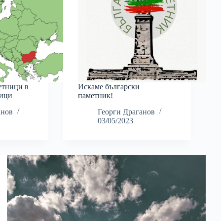
етници в
Искаме български
лици
паметник!
анов
Георги Драганов
03/05/2023