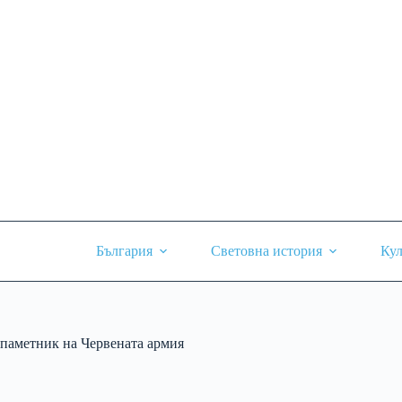
Skip
to
content
България
Световна история
Кул
паметник на Червената армия