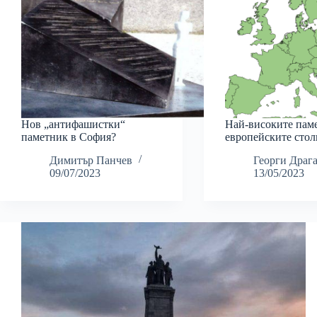
Нов „антифашистки“
Най-високите пам
паметник в София?
европейските сто
Димитър Панчев
Георги Драг
09/07/2023
13/05/2023