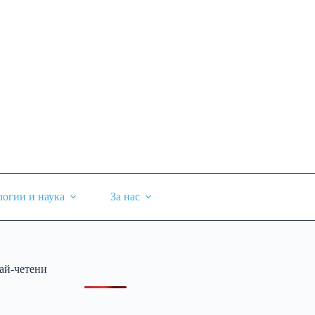
логии и наука
За нас
ай-четени