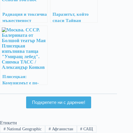
Радиация и токсична
Паразитът, който
мъжественост
спаси Тайван
Плисецкая:
Комунизмът е по-
лош от фашизма
Подкрепете ни с дарение!
Етикети
#
National Geographic
#
Афганистан
#
САЩ