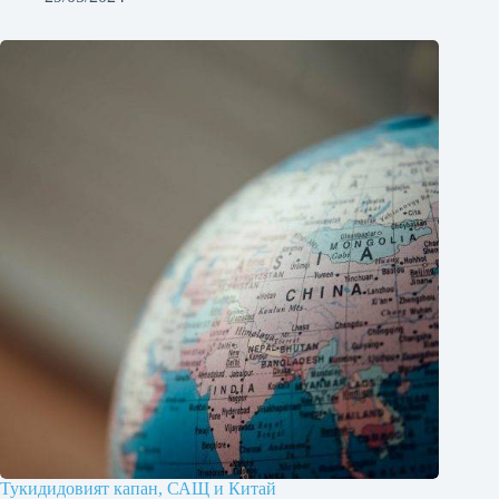
Тукидидовият капан, САЩ и Китай