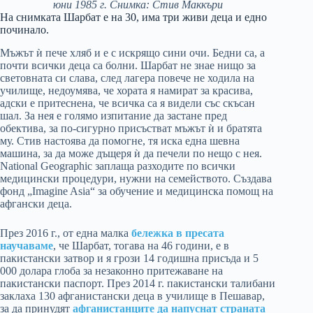
юни 1985 г. Снимка: Стив Маккъри
На снимката Шарбат е на 30, има три живи деца и едно
починало.
Мъжът ѝ пече хляб и е с искрящо сини очи. Бедни са, а
почти всички деца са болни. Шарбат не знае нищо за
световната си слава, след лагера повече не ходила на
училище, недоумява, че хората я намират за красива,
адски е притеснена, че всичка са я видели със скъсан
шал. За нея е голямо изпитание да застане пред
обектива, за по-сигурно присъстват мъжът ѝ и братята
му. Стив настоява да помогне, тя иска една шевна
машина, за да може дъщеря ѝ да печели по нещо с нея.
National Geographic заплаща разходите по всички
медицински процедури, нужни на семейството. Създава
фонд „Imagine Asia“ за обучение и медицинска помощ на
афгански деца.
През 2016 г., от една малка
бележка в пресата
научаваме
, че Шарбат, тогава на 46 години, е в
пакистански затвор и я грози 14 годишна присъда и 5
000 долара глоба за незаконно притежаване на
пакистански паспорт. През 2014 г. пакистански талибани
заклаха 130 афганистански деца в училище в Пешавар,
за да принудят
афганистанците да напуснат страната