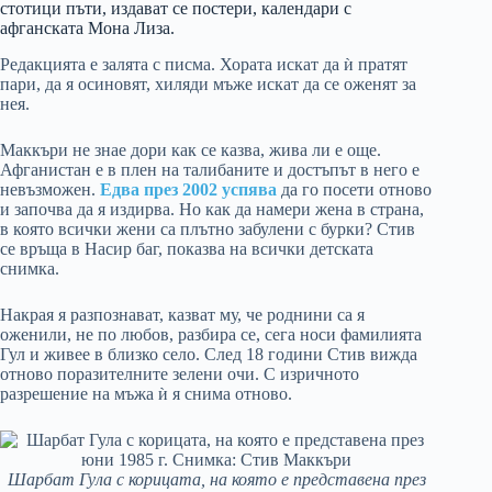
стотици пъти, издават се постери, календари с
афганската Мона Лиза.
Редакцията е залята с писма. Хората искат да ѝ пратят
пари, да я осиновят, хиляди мъже искат да се оженят за
нея.
Маккъри не знае дори как се казва, жива ли е още.
Афганистан е в плен на талибаните и достъпът в него е
невъзможен.
Едва през 2002 успява
да го посети отново
и започва да я издирва. Но как да намери жена в страна,
в която всички жени са плътно забулени с бурки? Стив
се връща в Насир баг, показва на всички детската
снимка.
Накрая я разпознават, казват му, че роднини са я
оженили, не по любов, разбира се, сега носи фамилията
Гул и живее в близко село. След 18 години Стив вижда
отново поразителните зелени очи. С изричното
разрешение на мъжа ѝ я снима отново.
Шарбат Гула с корицата, на която е представена през