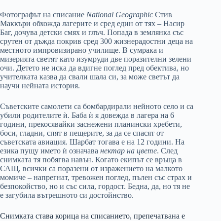
Фотографът на списание
National Geographic
Стив
Маккъри обхожда лагерите и сред един от тях – Насир
Баг, дочува детски смях и глъч. Попада в землянка със
срутен от дъжда покрив сред 300 жизнерадостни деца на
местното импровизирано училище. В сумрака и
мизерията светят като изумруди две поразителни зелени
очи. Детето не иска да вдигне поглед пред обектива, но
учителката казва да свали шала си, за може светът да
научи нейната история.
Съветските самолети са бомбардирали нейното село и са
убили родителите ѝ. Баба ѝ я довежда в лагера на 6
години, прекосявайки заснежени планински хребети,
боси, гладни, спят в пещерите, за да се спасят от
съветската авиация. Шарбат тогава е на 12 години. На
езика пущу името ѝ означава
нектар на цвете
. След
снимката тя побягва навън. Когато екипът се връща в
САЩ, всички са поразени от изражението на малкото
момиче – напрегнат, тревожен поглед, пълен със страх и
безпокойство, но и със сила, гордост. Бедна, да, но тя не
е загубила вътрешното си достойнство.
Снимката става корица на списанието, препечатвана е