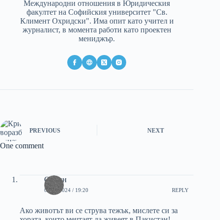
Международни отношения в Юридическия
факултет на Софийския университет "Св.
Климент Охридски". Има опит като учител и
журналист, в момента работи като проектен
мениджър.
PREVIOUS
NEXT
One comment
Орлин
05/10/2024 / 19:20
REPLY
Ако животът ви се струва тежък, мислете си за
хората, които мечтаят да живеят в Пакистан!