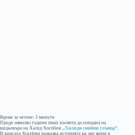
Време за четене:
3
минути
Преди няколко години имах късмета да попадна на
шедьовъра на Халед Хосейни
„Хиляди сияйни слънца“
.
В книгата Хосейни разказва историята на две жени в