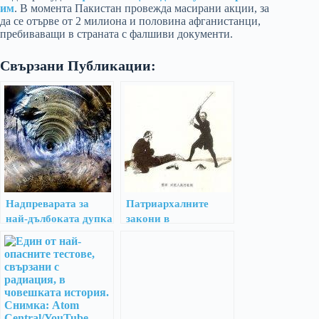
им
. В момента Пакистан провежда масирани акции, за
да се отърве от 2 милиона и половина афганистанци,
пребиваващи в страната с фалшиви документи.
Свързани Публикации:
Надпреварата за
Патриархалните
най-дълбоката дупка
закони в
в света
средновековен
Китай