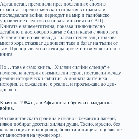
Афганистан, преминали през последните епохи в
страната – преди съветската инвазия в страната и
последвалата война, периодът на мир и талибанско
управление след това и новата инвазия на САЩ.
Книгата е зашеметителна, показва изключително
детайлно и достоверно какъв е бил и какъв е животът в
Афганистан и обяснява до голяма степен защо толкова
много хора отказват да живеят така и бягат на тълпи от
там. Препоръчвам на всеки да прочете тази увлекателна
книга
Но… това е само книга. „Хиляди сияйни слънца“ е
измислена история с измислени герои, поставени между
реални исторически събития. А долната житейска
история, за съжаление, е реална, и продължава до ден-
днешен.
Краят на 1984 г., а в Афганистан бушува гражданска
война.
На пакистанската граница е пълно с бежански лагери,
някои побират десетки хиляди души. Тясно, мръсно, без
канализация и водопровод, болести и нищета, оцеляване
от милостиня на чужди хора.