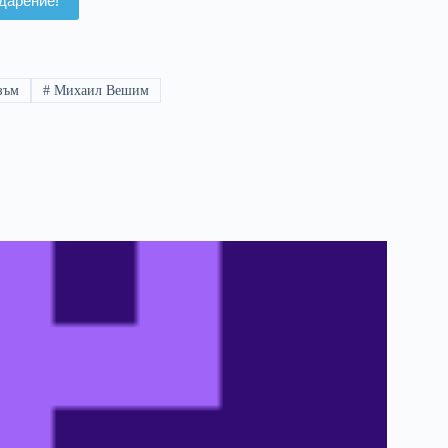
дарение!
зъм
#
Михаил Вешим