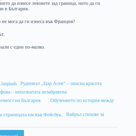
 нито да изнесе левовете зад граница, нито да ги
и в България.
о не мога да ги изнеса във Франция?
ът.
нали с един по-малко.
Рудникът „Цар Асен“ – опасна красота
ова – непознатата незабравена
ичност на България
Обучението по история между
Вайръл стихове за