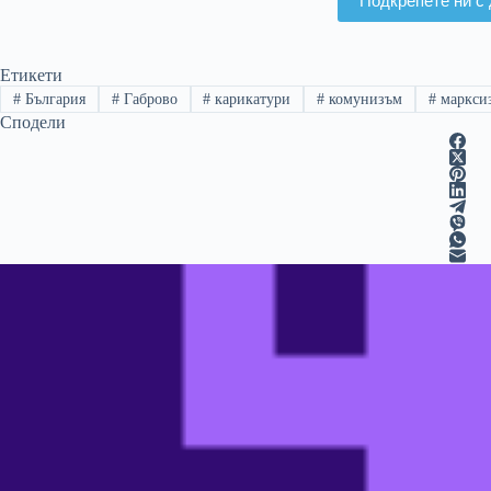
Подкрепете ни с 
Етикети
#
България
#
Габрово
#
карикатури
#
комунизъм
#
маркси
Сподели