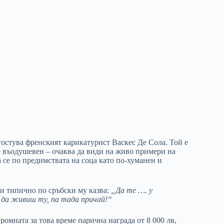
 гостува френският карикатурист Васкес Де Сола. Той е
 е въодушевен – очаква да види на живо примери на
 се по предимствата на соца като по-хуманен и
и типично по сръбски му казва:
„Да те …. у
 да живиш ту, па тада причай!“
ромната за това време парична награда от 8 000 лв,