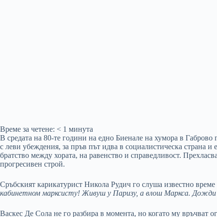
Време за четене:
< 1
минута
В средата на 80-те години на едно Биенале на хумора в Габрово
с леви убеждения, за пръв път идва в социалистическа страна и
братство между хората, на равенство и справедливост. Прехласва
прогресивен строй.
Сръбският карикатурист Никола Рудич го слуша известно време 
кабинетном марксисту!
Живуш у Паризу, а влош Маркса. Дожди
Васкес Де Сола не го разбира в момента, но когато му връчват ог