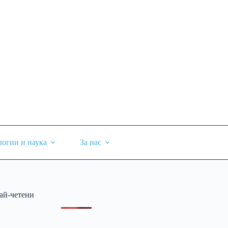
логии и наука
За нас
ай-четени