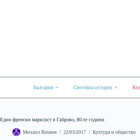
Skip
to
content
България
Световна история
Кул
Един френски марксист в Габрово, 80-те години
Михаил Вешим
22/03/2017
Култура и общество