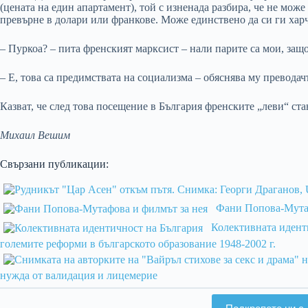
(цената на един апартамент), той с изненада разбира, че не може
превърне в долари или франкове. Може единствено да си ги харч
– Пуркоа? – пита френският марксист – нали парите са мои, защ
– Е, това са предимствата на социализма – обяснява му преводач
Казват, че след това посещение в България френските „леви“ ста
Михаил Вешим
Свързани публикации:
Фани Попова-Мутаф
Колективната идент
големите реформи в българското образование 1948-2002 г.
нужда от валидация и лицемерие