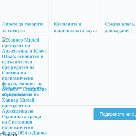
Спрете да говорите
Камионите и
Средна класа,
за спекула
националната кауза
довиждане!
Историческата реч
на президента на
Аржентина Хавиер
Милей на 17 януари
2024 г. в Давос,
Подкрепете ни с 
Швейцария.
Етикети