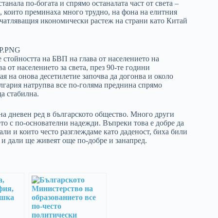
станала по-богата и спрямо останалата част от света –
и, които преминаха много трудно, на фона на елитния
печатляващия икономически растеж на страни като Китай
е стойността на БВП на глава от населението на
 от населението за света, през 90-те години
ая на онова десетилетие започва да догонва и около
България натрупва все по-голяма преднина спрямо
да стабилна.
на дневен ред в българското общество. Много други
ето с по-основателни надежди. Въпреки това е добре да
али и които често разглеждаме като даденост, биха били
и и дали ще живеят още по-добре и занапред.