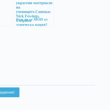
Бои ли се МОН от
етническа нация?
дарение!