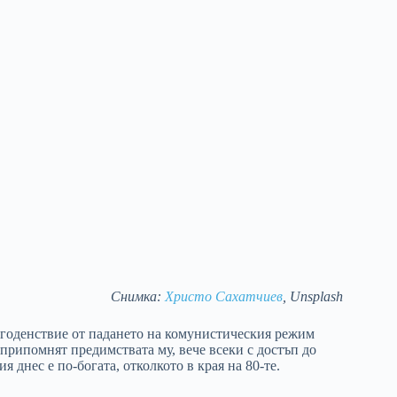
Снимка:
Христо Сахатчиев
, Unsplash
лагоденствие от падането на комунистическия режим
 припомнят предимствата му, вече всеки с достъп до
я днес е по-богата, отколкото в края на 80-те.