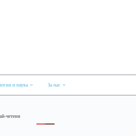
логии и наука
За нас
ай-четени