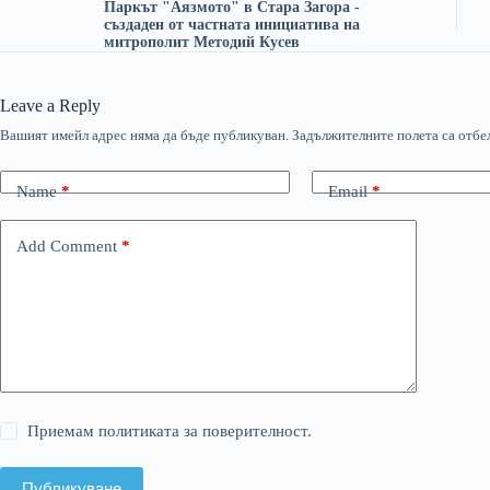
Паркът "Аязмото" в Стара Загора -
създаден от частната инициатива на
митрополит Методий Кусев
Leave a Reply
Вашият имейл адрес няма да бъде публикуван.
Задължителните полета са отбе
Name
*
Email
*
Add Comment
*
Приемам политиката за поверителност.
Публикуване