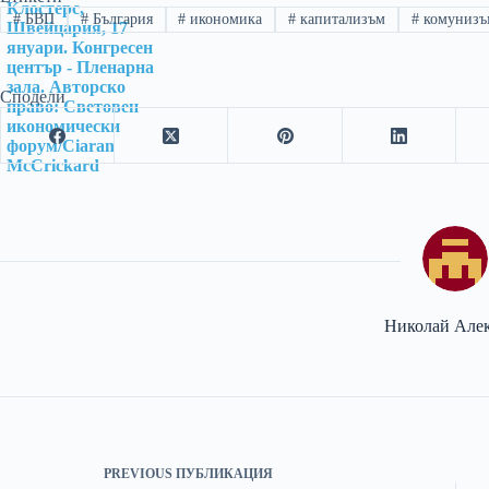
#
БВП
#
България
#
икономика
#
капитализъм
#
комунизъ
Сподели
Николай Але
PREVIOUS
ПУБЛИКАЦИЯ