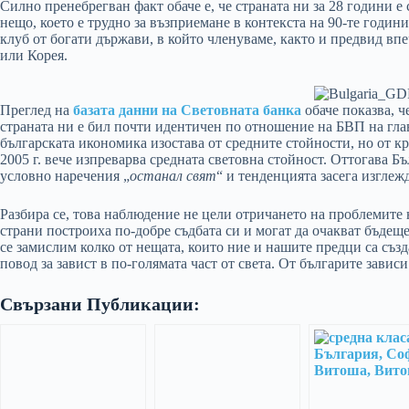
Силно пренебрегван факт обаче е, че страната ни за 28 години е 
нещо, което е трудно за възприемане в контекста на 90-те годин
клуб от богати държави, в който членуваме, както и предвид в
или Корея.
Преглед на
базата данни на Световната банка
обаче показва, ч
страната ни е бил почти идентичен по отношение на БВП на глава
българската икономика изостава от средните стойности, но от кр
2005 г. вече изпреварва средната световна стойност. Оттогава 
условно наречения „
останал свят
“ и тенденцията засега изглеж
Разбира се, това наблюдение не цели отричането на проблемите 
страни построиха по-добре съдбата си и могат да очакват бъдещ
се замислим колко от нещата, които ние и нашите предци са създ
повод за завист в по-голямата част от света. От българите завис
Свързани Публикации: