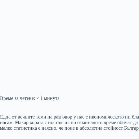
Време за четене:
< 1
минута
Една от вечните теми на разговор у нас е икономическото ни б
насам. Макар хората с носталгия по отминалото време обичат да
малко статистика е наясно, че поне в абсолютна стойност Българи