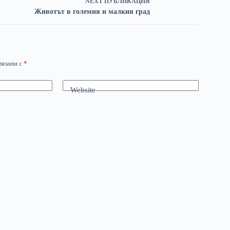
NEXT
ПУБЛИКАЦИЯ
Животът в големия и малкия град
лязани с
*
Website