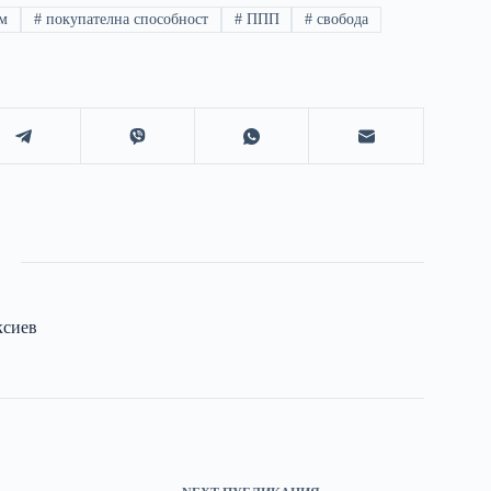
м
#
покупателна способност
#
ППП
#
свобода
ксиев