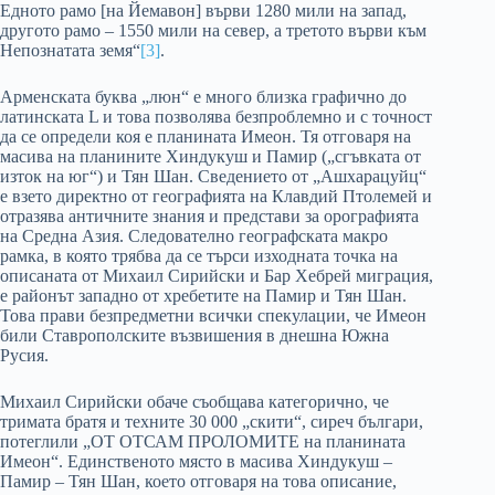
Едното рамо [на Йемавон] върви 1280 мили на запад,
другото рамо – 1550 мили на север, а третото върви към
Непознатата земя“
[3]
.
Арменската буква „люн“ е много близка графично до
латинската L и това позволява безпроблемно и с точност
да се определи коя е планината Имеон. Тя отговаря на
масива на планините Хиндукуш и Памир („сгъвката от
изток на юг“) и Тян Шан. Сведението от „Ашхарацуйц“
е взето директно от географията на Клавдий Птолемей и
отразява античните знания и представи за орографията
на Средна Азия. Следователно географската макро
рамка, в която трябва да се търси изходната точка на
описаната от Михаил Сирийски и Бар Хебрей миграция,
е районът западно от хребетите на Памир и Тян Шан.
Това прави безпредметни всички спекулации, че Имеон
били Ставрополските възвишения в днешна Южна
Русия.
Михаил Сирийски обаче съобщава категорично, че
тримата братя и техните 30 000 „скити“, сиреч българи,
потеглили „ОТ ОТСАМ ПРОЛОМИТЕ на планината
Имеон“. Единственото място в масива Хиндукуш –
Памир – Тян Шан, което отговаря на това описание,