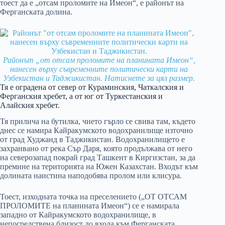
тоест да е „отсам проломите на Имеон“, е районът на
Ферганската долина.
Районът „от отсам проломите на планината Имеон“,
нанесен върху съвременните политически карти на
Узбекистан и Таджикистан. Натиснете за цял размер.
Тя е оградена от север от Кураминския, Чаткалския и
Ферганския хребет, а от юг от Туркестанския и
Алайския хребет.
Тя прилича на бутилка, чието гърло се свива там, където
днес се намира Кайракумското водохранилище източно
от град Худжанд в Таджикистан. Водохранилището е
захранвано от река Сър Даря, която продължава от него
на северозапад покрай град Ташкент в Киргизстан, за да
премине на територията на Южен Казахстан. Входът към
долината наистина наподобява пролом или клисура.
Тоест, изходната точка на преселението („ОТ ОТСАМ
ПРОЛОМИТЕ на планината Имеон“) се е намирала
западно от Кайракумското водохранилище, в
непосредствена близост до входа към Ферганската