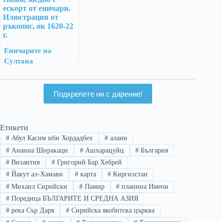
Еничарите на
Султана
Подкрепете ни с дарение!
Етикети
#
Абул Касим ибн Хордадбех
#
алани
#
Ананиа Ширакаци
#
Ашхарацуйц
#
България
#
Византия
#
Григорий Бар Хебрей
#
Йакут ал-Хамави
#
карта
#
Киргизстан
#
Михаил Сирийски
#
Памир
#
планина Имеон
#
Поредица БЪЛГАРИТЕ И СРЕДНА АЗИЯ
#
река Сър Даря
#
Сирийска якобитска църква