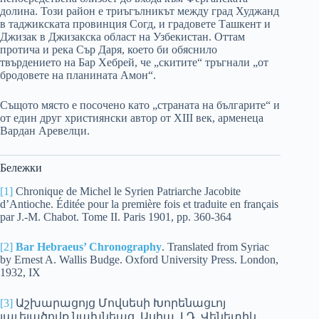
долина. Този район е триъгълникът между град Худжанд
в таджикската провинция Согд, и градовете Ташкент и
Джизак в Джизакска област на Узбекистан. Оттам
протича и река Сър Даря, което би обяснило
твърдението на Бар Хебрей, че „скитите“ тръгнали „от
бродовете на планината Амон“.
Същото място е посочено като „страната на българите“ и
от един друг християнски автор от XIII век, арменеца
Вардан Аревелци.
Бележки
[1]
Chronique de Michel le Syrien Patriarche Jacobite
d’Antioche. Éditée pour la première fois et traduite en français
par J.-M. Chabot. Tome II. Paris 1901, pp. 360-364
[2]
Bar Hebraeus’ Chronography
. Translated from Syriac
by Ernest A. Wallis Budge. Oxford University Press. London,
1932, IX
[3]
Աշխարացոյց Մովսեսի Խորենացւոյ
յաւելածովք նախնեաց. Ասիա, ԼԴ, Վենետիկ,