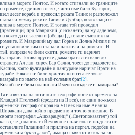
влива в морето Понтос. И когато стигнали до границите
на ромеите, единият от тях, чието име било Булгарис,
взел десет кораба и прекосил реката Танис и разположил
стана си между реките Танис и Дунбир, която също се
влива в морето Понтос. И тогава той проводил
[пратеници] при Маврикий [с искането] да му даде земя,
на която да се засели и [обещал] да стане съюзник на
ромеите. И Маврикий му дал Горна и Долна Мизия и те
се установили там и станали пазители на ромеите. И
тъй, въпреки че били скити, ромеите ги наричат
булгарайе. Тогава другите двама братя стигнали до
страната Ал лан, сиреч Бар Салия, тоест до градовете на
Каспия, която
булгарайе
и пангурайе наричат Врати на
турайе. Някога те били християни и сега се зоват
казарайе по името на най-големия брат
[2]
.
Коя обаче е била планината Имеон и къде се е намирала?
Тя е известна на античните географи поне от времето на
Клавдий Птолемей (средата на II век), но един по-късен
арменски географ от края на VII век на име Ананиа
Ширакаци дава нейно предметно и точно описание. В
своята география „Ашхарацуйц“ („Светопоказател“) той
казва, че „планината Йемавон е по-висока и по-дълга от
останалите [планини] и прилича на пергел, подобен на
арменската буква „люн“, имаща сгъвка от изток на юг.