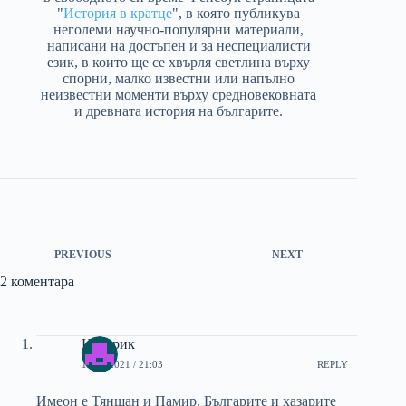
"
История в кратце
", в която публикува
неголеми научно-популярни материали,
написани на достъпен и за неспециалисти
език, в които ще се хвърля светлина върху
спорни, малко известни или напълно
неизвестни моменти върху средновековната
и древната история на българите.
PREVIOUS
NEXT
2 коментара
Историк
14/05/2021 / 21:03
REPLY
Имеон е Тяншан и Памир. Българите и хазарите