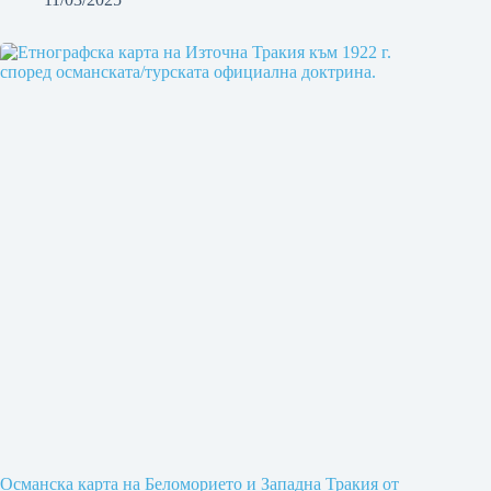
Османска карта на Беломорието и Западна Тракия от