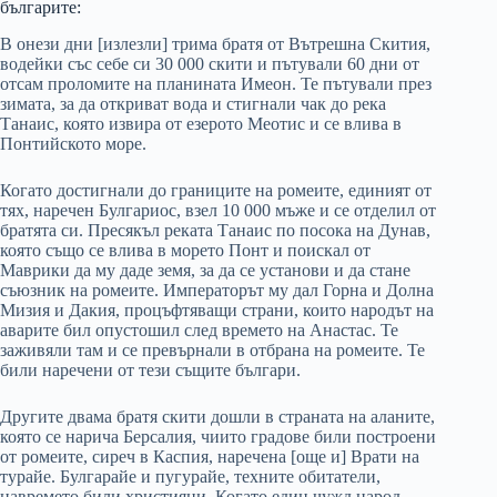
българите:
В онези дни [излезли] трима братя от Вътрешна Скития,
водейки със себе си 30 000 скити и пътували 60 дни от
отсам проломите на планината Имеон. Те пътували през
зимата, за да откриват вода и стигнали чак до река
Танаис, която извира от езерото Меотис и се влива в
Понтийското море.
Когато достигнали до границите на ромеите, единият от
тях, наречен Булгариос, взел 10 000 мъже и се отделил от
братята си. Пресякъл реката Танаис по посока на Дунав,
която също се влива в морето Понт и поискал от
Маврики да му даде земя, за да се установи и да стане
съюзник на ромеите. Императорът му дал Горна и Долна
Мизия и Дакия, процъфтяващи страни, които народът на
аварите бил опустошил след времето на Анастас. Те
заживяли там и се превърнали в отбрана на ромеите. Те
били наречени от тези същите българи.
Другите двама братя скити дошли в страната на аланите,
която се нарича Берсалия, чиито градове били построени
от ромеите, сиреч в Каспия, наречена [още и] Врати на
турайе. Булгарайе и пугурайе, техните обитатели,
навремето били християни. Когато един чужд народ