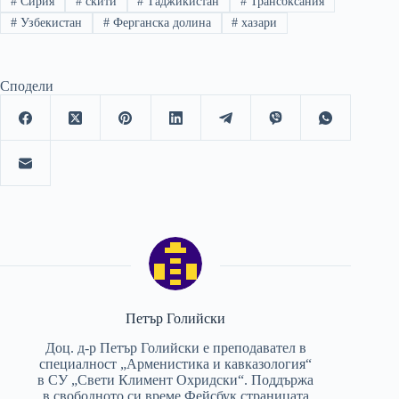
#
Сирия
#
скити
#
Таджикистан
#
Трансоксания
#
Узбекистан
#
Ферганска долина
#
хазари
Сподели
Петър Голийски
Доц. д-р Петър Голийски е преподавател в
специалност „Арменистика и кавказология“
в СУ „Свети Климент Охридски“. Поддържа
в свободното си време Фейсбук страницата