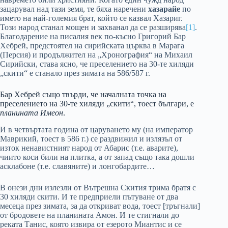
зацарувал над тази земя, те бяха наречени
хазарайе
по
името на най-големия брат, който се казвал Хазариг.
Този народ станал мощен и захванал да се разширява
[1]
.
Благодарение на писалия век по-късно Григорий Бар
Хебрей, предстоятел на сирийската църква в Марага
(Персия) и продължител на „Хронография“ на Михаил
Сирийски, става ясно, че преселението на 30-те хиляди
„скити“ е станало през зимата на 586/587 г.
Бар Хебрей също твърди, че началната точка на
преселението на 30-те хиляди „скити“, тоест българи, е
планината Имеон
.
И в четвъртата година от царуването му (на император
Маврикий, тоест в 586 г.) се раздвижил и излязъл от
изток ненавистният народ от Абарис (т.е. аварите),
чиито коси били на плитка, а от запад също така дошли
асклабоне (т.е. славяните) и лонгобардите…
В онези дни излезли от Вътрешна Скития трима братя с
30 хиляди скити. И те предприели пътуване от два
месеца през зимата, за да откриват вода, тоест [тръгнали]
от бродовете на планината Амон. И те стигнали до
реката Танис, която извира от езерото Миантис и се