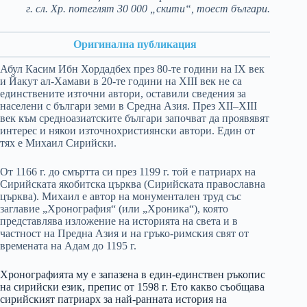
г. сл. Хр. потеглят 30 000 „скити“, тоест българи.
Оригинална публикация
Абул Касим Ибн Хордадбех през 80-те години на IX век
и Йакут ал-Хамави в 20-те години на XIII век не са
единствените източни автори, оставили сведения за
населени с българи земи в Средна Азия. През XII–XIII
век към средноазиатските българи започват да проявявят
интерес и някои източнохристиянски автори. Един от
тях е Михаил Сирийски.
От 1166 г. до смъртта си през 1199 г. той е патриарх на
Сирийската якобитска църква (Сирийската православна
църква). Михаил е автор на монументален труд със
заглавие „Хронография“ (или „Хроника“), която
представлява изложение на историята на света и в
частност на Предна Азия и на гръко-римския свят от
времената на Адам до 1195 г.
Хронографията му е запазена в един-единствен ръкопис
на сирийски език, препис от 1598 г. Ето какво съобщава
сирийският патриарх за най-ранната история на