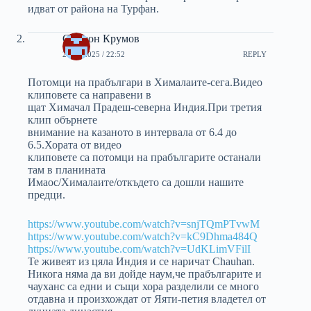
идват от района на Турфан.
Симеон Крумов
28/04/2025 / 22:52
REPLY
Потомци на прабългари в Хималаите-сега.Видео
клиповете са направени в
щат Химачал Прадеш-северна Индия.При третия
клип обърнете
внимание на казаното в интервала от 6.4 до
6.5.Хората от видео
клиповете са потомци на прабългарите останали
там в планината
Имаос/Хималаите/откъдето са дошли нашите
предци.
https://www.youtube.com/watch?v=snjTQmPTvwM
https://www.youtube.com/watch?v=kC9Dhma484Q
https://www.youtube.com/watch?v=UdKLimVFilI
Те живеят из цяла Индия и се наричат Chauhan.
Никога няма да ви дойде наум,че прабългарите и
чауханс са едни и същи хора разделили се много
отдавна и произхождат от Яяти-петия владетел от