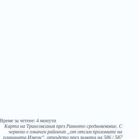
Време за четене:
4
минути
Карта на Трансоксания през Ранното средновековие. С
червено е означен районът „от отсам проломите на
планината Имеон“, откъдето през зимата на 586 / 587