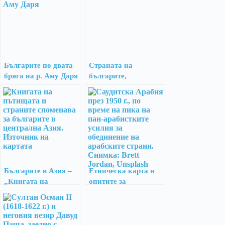
Българите по двата
Страната на
бряга на р. Аму Даря
българите,
североизточно от
Самарканд
Българите в Азия –
Етническа карта и
„Книгата на
опитите за
пътищата и
обединение на
страните“ на Абул
народите в Близкия
Касим Ибн
изток
Хордадбех