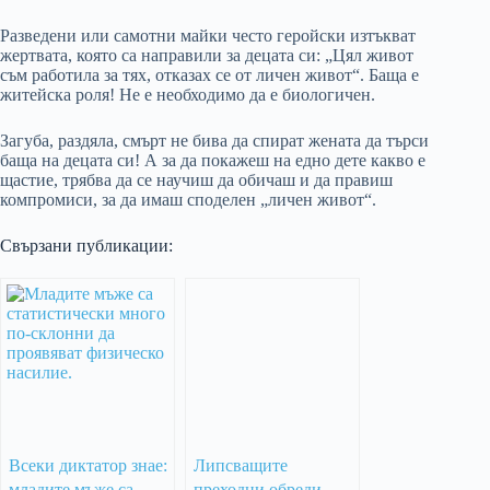
Разведени или самотни майки често геройски изтъкват
жертвата, която са направили за децата си: „Цял живот
съм работила за тях, отказах се от личен живот“. Баща е
житейска роля! Не е необходимо да е биологичен.
Загуба, раздяла, смърт не бива да спират жената да търси
баща на децата си! А за да покажеш на едно дете какво е
щастие, трябва да се научиш да обичаш и да правиш
компромиси, за да имаш споделен „личен живот“.
Свързани публикации:
Всеки диктатор знае:
Липсващите
младите мъже са
преходни обреди