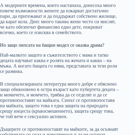
А модерните времена, които настанаха, донесоха много
повече възможности жените да изкарват достатъчно
пари, да притежават и да поддържат собствено жилище,
да карат кола. Днес много такива жени често си мислят,
че като обезпечат финансово едно дете, покриват
всичко, което се изисква в семейството.
Но защо липсата на бащин модел се оказва драма?
Най-малкото защото в съжителството с мама и татко
децата научават каква е ролята на жената и каква – на
мъжа. А когато бащата го няма, представата за тези роли
се размива.
В специализираната литература много добре е обяснено
защо обикновено в остра възраст като пубертета децата –
и момичето, и момчето, трябва да се отделят и да се
противопоставят на майката. Синът се противопоставя
на майката, защото това е една защита на природата
срещу инцеста (кръвосмешението), защита срещу това,
че той вече е сексуално активен.
Дъщерите се противопоставят на майките, за да осъзнаят
собствената си сила и женственост и да не останат