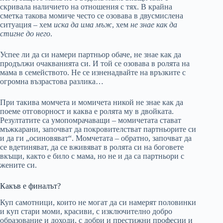
скривала наличието на отношения с тях. В крайна
сметка такова момиче често се озовава в двусмислена
ситуация – хем
иска да има мъж
, хем
не знае как да
стигне до него
.
Успее ли да си намери партньор обаче, не знае как да
продължи очакванията си. И той се озовава в ролята на
мама в семейството. Не се изненадвайте на връзките с
огромна възрастова разлика…
При такива момчета и момичета никой не знае как да
поеме отговорност и каква е ролята му в двойката.
Резултатите са умопомрачаващи – момичетата стават
мъжкарани, започват да покровителстват партньорите си
и да ги „осиновяват“. Момчетата – обратно, започват да
се вдетиняват, да се вживяват в ролята си на боговете
вкъщи, както е било с мама, но не и да са партньори с
жените си.
Какъв е финалът?
Куп самотници, които не могат да си намерят половинки
и куп стари моми, красиви, с изключително добро
образование и доходи, с добри и престижни професии и