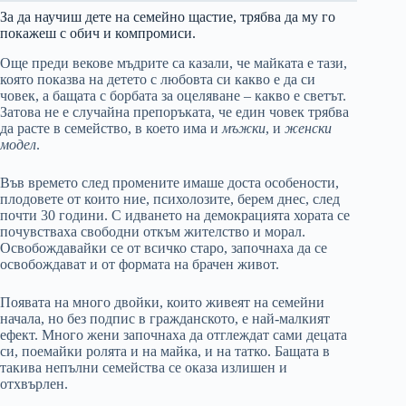
За да научиш дете на семейно щастие, трябва да му го
покажеш с обич и компромиси.
Още преди векове мъдрите са казали, че майката е тази,
която показва на детето с любовта си какво е да си
човек, а бащата с борбата за оцеляване – какво е светът.
Затова не е случайна препоръката, че един човек трябва
да расте в семейство, в което има и
мъжки
, и
женски
модел
.
Във времето след промените имаше доста особености,
плодовете от които ние, психолозите, берем днес, след
почти 30 години. С идването на демокрацията хората се
почувстваха свободни откъм жителство и морал.
Освобождавайки се от всичко старо, започнаха да се
освобождават и от формата на брачен живот.
Появата на много двойки, които живеят на семейни
начала, но без подпис в гражданското, е най-малкият
ефект. Много жени започнаха да отглеждат сами децата
си, поемайки ролята и на майка, и на татко. Бащата в
такива непълни семейства се оказа излишен и
отхвърлен.