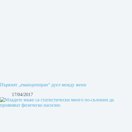
Първият „еманципиран“ дуел между жени
17/04/2017