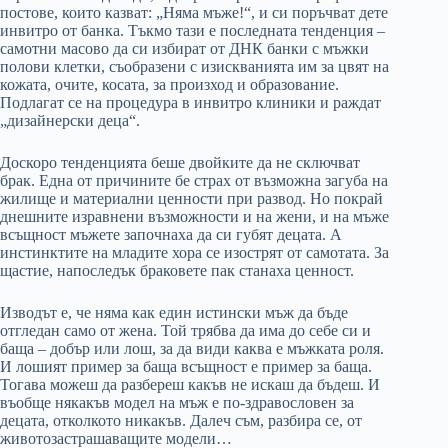
постове, които казват: „Няма мъже!“, и си поръчват дете
инвитро от банка. Тъкмо тази е последната тенденция –
самотни масово да си избират от ДНК банки с мъжки
полови клетки, съобразени с изискванията им за цвят на
кожата, очите, косата, за произход и образование.
Подлагат се на процедура в инвитро клиники и раждат
„дизайнерски деца“.
Доскоро тенденцията беше двойките да не сключват
брак. Една от причините бе страх от възможна загуба на
жилище и материални ценности при развод. Но покрай
днешните изравнени възможности и на жени, и на мъже
всъщност мъжете започнаха да си губят децата. А
инстинктите на младите хора се изострят от самотата. За
щастие, напоследък браковете пак станаха ценност.
Изводът е, че няма как един истински мъж да бъде
отгледан само от жена. Той трябва да има до себе си и
баща – добър или лош, за да види каква е мъжката роля.
И лошият пример за баща всъщност е пример за баща.
Тогава можеш да разбереш какъв не искаш да бъдеш. И
въобще някакъв модел на мъж е по-здравословен за
децата, отколкото никакъв. Далеч съм, разбира се, от
животозастрашаващите модели…