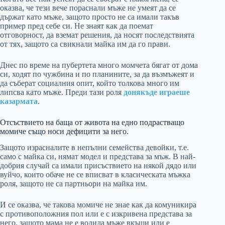
оказва, че тези вече пораснали мъже не умеят да се
държат като мъже, защото просто не са имали такъв
пример пред себе си. Не знаят как да поемат
отговорност, да вземат решения, да носят последствията
от тях, защото са свикнали майка им да го прави.
Днес по време на пубертета много момчета бягат от дома
си, ходят по чужбина и по планините, за да възмъжеят и
да съберат социалния опит, който толкова много им
липсва като мъже. Преди тази роля
донякъде играеше
казармата
.
Отсъствието на баща от живота на едно подрастващо
момиче също носи дефицити за него.
Защото израсналите в непълни семейства девойки, т.е.
само с майка си, нямат модел и представа за мъж. В най-
добрия случай са имали присъствието на някой дядо или
вуйчо, които обаче не се вписват в класическата мъжка
роля, защото не са партньори на майка им.
И се оказва, че такова момиче не знае как да комуникира
с противоположния пол или е с изкривена представа за
него, защото мама не е водила мъже вкъщи или е