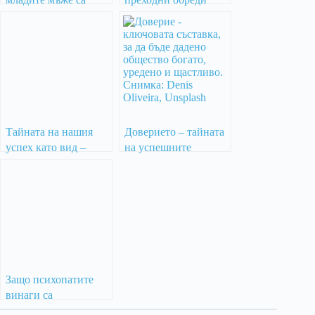
прекрасни фанатици
днес
Тайната на нашия
Доверието – тайната
успех като вид –
на успешните
културната еволюция
общества
Защо психопатите
винаги са
управлявали света и