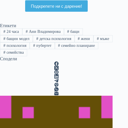
ще продължават да го
Подкрепете ни с дарение!
правят
Етикети
#
24 часа
#
Ани Владимирова
#
бащи
#
бащин модел
#
детска психология
#
жени
#
мъже
#
психология
#
пубертет
#
семейно планиране
#
семейства
Сподели