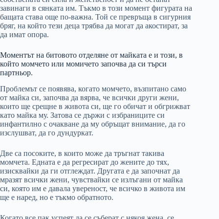
завинаги в сянката им. Тъкмо в този момент фигурата на
бащата става още по-важна. Той се превръща в сигурния
бряг, на който тези деца трябва да могат да акостират, за
да имат опора.
Моментът на битовото отделяне от майката е и този, в
който момчето или момичето започва да си търси
партньор.
Проблемът се появява, когато момчето, възпитано само
от майка си, започва да вярва, че всички други жени,
които ще срещне в живота си, ще го обичат и обгрижват
като майка му. Затова се държи с избраниците си
инфантилно с очакване да му обръщат внимание, да го
изслушват, да го дундуркат.
Две са посоките, в които може да тръгнат такива
момчета. Едната е да регресират до жените до тях,
изисквайки да ги отглеждат. Другата е да започнат да
мразят всички жени, чувствайки се излъгани от майка
си, която им е давала увереност, че всичко в живота им
ще е наред, но е тъкмо обратното.
Когато все пак успеят да се съберат с някоя жена, се