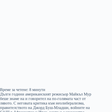
Време за четене:
8
минути
Дълги години американският режисьор Майкъл Мур
беше знаме на и говорител на по-голямата част от
лявото. С неговата критика към неолиберализма,
правителството на Джорд Буш-Младши, войните на