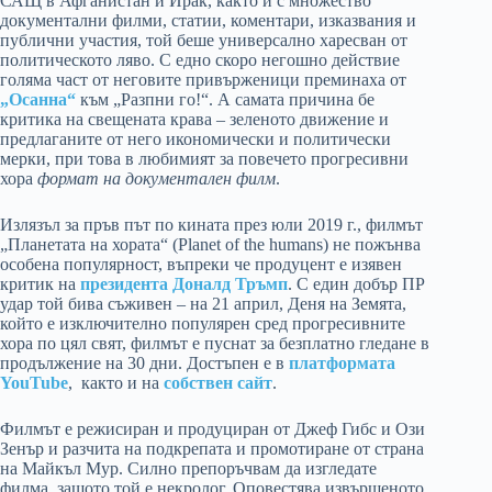
САЩ в Афганистан и Ирак, както и с множество
документални филми, статии, коментари, изказвания и
публични участия, той беше универсално харесван от
политическото ляво. С едно скоро негошно действие
голяма част от неговите привърженици преминаха от
„Осанна“
към „Разпни го!“. А самата причина бе
критика на свещената крава – зеленото движение и
предлаганите от него икономически и политически
мерки, при това в любимият за повечето прогресивни
хора
формат на документален филм
.
Излязъл за пръв път по кината през юли 2019 г., филмът
„Планетата на хората“ (Planet of the humans) не пожънва
особена популярност, въпреки че продуцент е изявен
критик на
президента Доналд Тръмп
. С един добър ПР
удар той бива съживен – на 21 април, Деня на Земята,
който е изключително популярен сред прогресивните
хора по цял свят, филмът е пуснат за безплатно гледане в
продължение на 30 дни. Достъпен е в
платформата
YouTube
, както и на
собствен сайт
.
Филмът е режисиран и продуциран от Джеф Гибс и Ози
Зенър и разчита на подкрепата и промотиране от страна
на Майкъл Мур. Силно препоръчвам да изгледате
филма, защото той е некролог. Оповестява извършеното