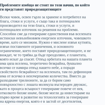
Проблемите изобщо не стоят по този начин, по който
ги представят природозащитниците
Всеки човек, освен гърло за хранене и потребител на
блага, стоки и услуги, е също така и потенциален
производител на тези блага, стоки и услуги, и
потенциален източник на решения на проблеми.
Способни сме да генерираме единствения във вселената
истински невъзобновяем енергиен източник, човешкото
време, като се множим. Нужно е мислене извън кутията,
извън поставените ограничения, и основното
ограничение, което поставят природозащитниците, и не
виждат, че то трябва да бъде преодоляно, е планетата,
която искат да спасят. Отвъд орбитата на нашата планета
има цяла вселена, теоретично безкрайна, буквално
всичко се намира отвъд нашето небе, а поради
свойството безкрайност на вселената, там по дефиниция
има от всичко в неизчерпаеми количества. Вместо да
разходваме трилионите, за да се борим само
повърхностно с лошата молекула въглероден двуокис,
като в процеса всъщност генерираме повече от нея,
отколкото бихме иначе, бихме могли да инвестираме на
първо време в развитие на технологията за генериране
на ядрена енергия, която е в застой от десетилетия,