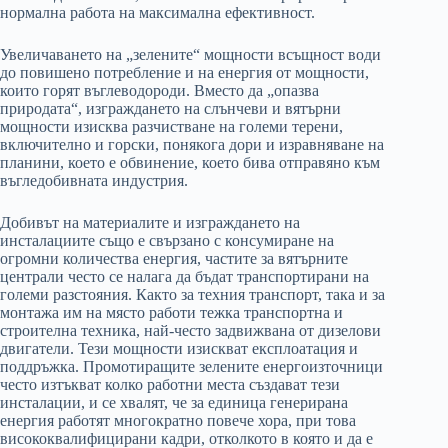
нормална работа на максимална ефективност.
Увеличаването на „зелените“ мощности всъщност води
до повишено потребление и на енергия от мощности,
които горят въглеводороди. Вместо да „опазва
природата“, изграждането на слънчеви и вятърни
мощности изисква разчистване на големи терени,
включително и горски, понякога дори и изравняване на
планини, което е обвинение, което бива отправяно към
въгледобивната индустрия.
Добивът на материалите и изграждането на
инсталациите също е свързано с консумиране на
огромни количества енергия, частите за вятърните
централи често се налага да бъдат транспортирани на
големи разстояния. Както за техния транспорт, така и за
монтажа им на място работи тежка транспортна и
строителна техника, най-често задвижвана от дизелови
двигатели. Тези мощности изискват експлоатация и
поддръжка. Промотиращите зелените енергоизточници
често изтъкват колко работни места създават тези
инсталации, и се хвалят, че за единица генерирана
енергия работят многократно повече хора, при това
висококвалифицирани кадри, отколкото в която и да е