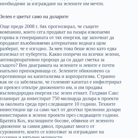
необходими за изграждане на зелените им мечти.
Зелен е цветът само на доларите
Още преди 2008 г. бях прогнозирал, че същите
компании, които сега продават на пазара изкопаеми
горива и генерираната от тях енергия, ще започнат да
продават възобновяеми алтернативи веднага щом
разберат, че е изгодно. За мен това беше ясно като едва
излезнал от пубертета. Какво попречи на всички зелени,
антикорпоративни пророци да си дадат сметка за
същото? Вен диаграмата на зелените и левите е почти
напълно припокриваща се. Зелените обикновено са
противници на капитализма и корпоратизма. Странно
как не са забелязали, че големият капитал е инфилтрирал
и превзел отвътре движението им, и им продава
въглеводородна енергия със зелен етикет. Голдман Сакс
планират да инвестират 750 милиарда долара в проекти
за околната среда през следващите 10 години. Техните
инвестиции ще са само част от десетки трилиони долари
инвестирани в зелени проекти през следващите години.
Братята Кох, въглищните босове, обявени от зеленото
движение за самия дявол, продават много от
суровините, които се използват за изграждане на
соларни и вятърни мощности.