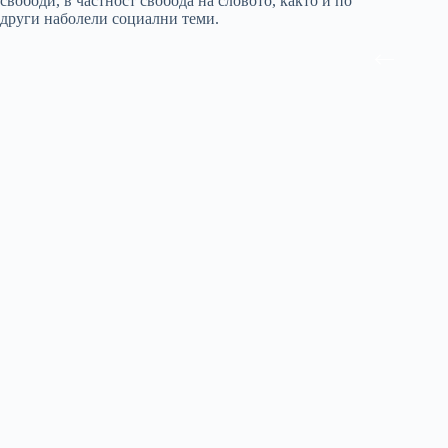
свободи, в частност свобода на словото, както и по
други наболели социални теми.