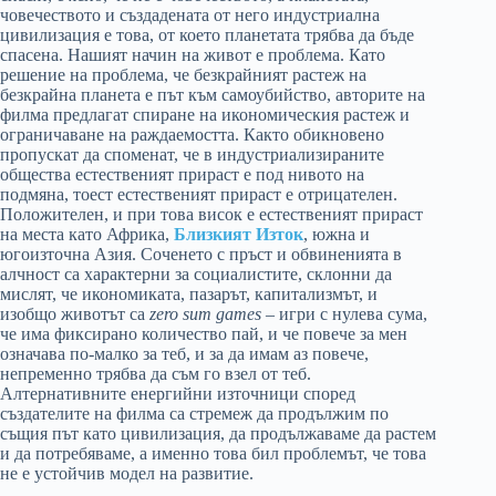
човечеството и създадената от него индустриална
цивилизация е това, от което планетата трябва да бъде
спасена. Нашият начин на живот е проблема. Като
решение на проблема, че безкрайният растеж на
безкрайна планета е път към самоубийство, авторите на
филма предлагат спиране на икономическия растеж и
ограничаване на раждаемостта. Както обикновено
пропускат да споменат, че в индустриализираните
общества естественият прираст е под нивото на
подмяна, тоест естественият прираст е отрицателен.
Положителен, и при това висок е естественият прираст
на места като Африка,
Близкият Изток
, южна и
югоизточна Азия. Соченето с пръст и обвиненията в
алчност са характерни за социалистите, склонни да
мислят, че икономиката, пазарът, капитализмът, и
изобщо животът са
zero sum games –
игри с нулева сума,
че има фиксирано количество пай, и че повече за мен
означава по-малко за теб, и за да имам аз повече,
непременно трябва да съм го взел от теб.
Алтернативните енергийни източници според
създателите на филма са стремеж да продължим по
същия път като цивилизация, да продължаваме да растем
и да потребяваме, а именно това бил проблемът, че това
не е устойчив модел на развитие.