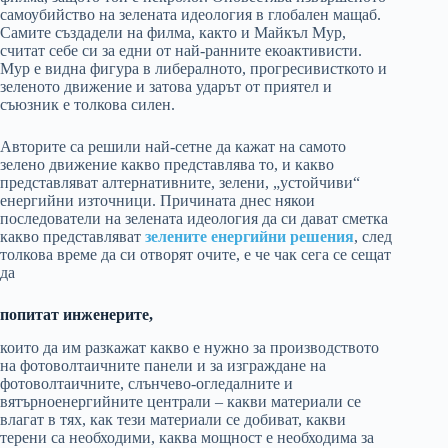
самоубийство на зелената идеология в глобален мащаб.
Самите създадели на филма, както и Майкъл Мур,
считат себе си за едни от най-ранните екоактивисти.
Мур е видна фигура в либералното, прогресивисткото и
зеленото движение и затова ударът от приятел и
съюзник е толкова силен.
Авторите са решили най-сетне да кажат на самото
зелено движение какво представлява то, и какво
представляват алтернативните, зелени, „устойчиви“
енергийни източници. Причината днес някои
последователи на зелената идеология да си дават сметка
какво представляват
зелените енергийни решения
, след
толкова време да си отворят очите, е че чак сега се сещат
да
попитат инженерите,
които да им разкажат какво е нужно за производството
на фотоволтаичните панели и за изграждане на
фотоволтаичните, слънчево-огледалните и
вятърноенергийните централи – какви материали се
влагат в тях, как тези материали се добиват, какви
терени са необходими, каква мощност е необходима за