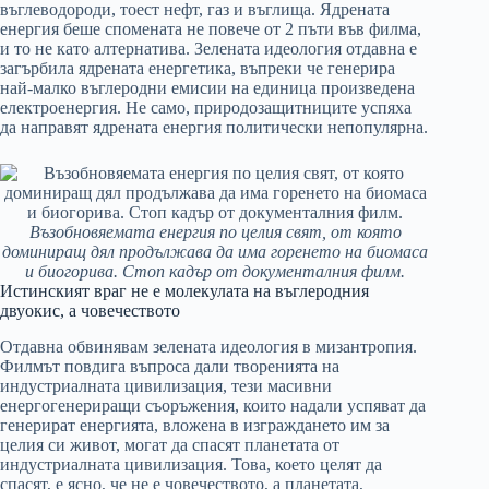
въглеводороди, тоест нефт, газ и въглища. Ядрената
енергия беше спомената не повече от 2 пъти във филма,
и то не като алтернатива. Зелената идеология отдавна е
загърбила ядрената енергетика, въпреки че генерира
най-малко въглеродни емисии на единица произведена
електроенергия. Не само, природозащитниците успяха
да направят ядрената енергия политически непопулярна.
Възобновяемата енергия по целия свят, от която
доминиращ дял продължава да има горенето на биомаса
и биогорива. Стоп кадър от документалния филм.
Истинският враг не е молекулата на въглеродния
двуокис, а човечеството
Отдавна обвинявам зелената идеология в мизантропия.
Филмът повдига въпроса дали творенията на
индустриалната цивилизация, тези масивни
енергогенериращи съоръжения, които надали успяват да
генерират енергията, вложена в изграждането им за
целия си живот, могат да спасят планетата от
индустриалната цивилизация. Това, което целят да
спасят, е ясно, че не е човечеството, а планетата,