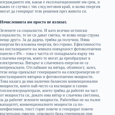
изграждането им, какъв е експлоатационният им срок, и
какво се случва с тях след неговия край, и колко енергия
могат да генерират тези решения през живота си.
Изчисленията им просто не излизат.
Зелените са социалисти. И като всички истински
социалисти, те не си дават сметка, че всяко нещо струва
нещо друго. За да дадеш, трябва да получиш. Няма
енергия без вложена енергия, без гориво. Ефективността
на инсталираните на земната повърхност фотоволтаични
панели е 8% – това е частта от попадналата върху тях
слънчева енергия, която те могат да преобразуват в
електрическа. Вятърът и слънчевата енергия не са
непрекъснати. Отслабване на вятъра, облачност, залез,
тези неща прекъсват генерирането на електроенергия от
инсталираните вятърни и фотоволтаични мощности.
Това налага да има налични балансни конвенционални
мощности, които най-често са въглищни и газови
топлоелектроцентрали, които трябва да работят на част
от мощността си, докато има вятър и слънчева светлина,
за да работят зелените мощности. Работейки не на пълен
капацитет, конвенционалните мощности са по-
неефективни, тоест горят повече и генерират повече
въглеподни емисии, отколкото биха генерирали при