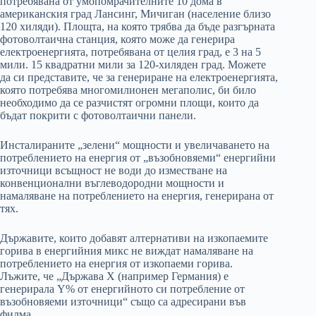
потребявана от умопомрачителните 10 дома в
американския град Лансинг, Мичиган (население близо
120 хиляди). Площта, на която трябва да бъде разгърната
фотоволтаична станция, която може да генерира
електроенергията, потребявана от целия град, е 3 на 5
мили. 15 квадратни мили за 120-хиляден град. Можете
да си представите, че за генериране на електроенергията,
която потребява многомилионен мегаполис, би било
необходимо да се разчистят огромни площи, които да
бъдат покрити с фотоволтаични панели.
Инсталираните „зелени“ мощности и увеличаването на
потреблението на енергия от „възобновяеми“ енергийни
източници всъщност не води до изместване на
конвенционални въглеводородни мощности и
намаляване на потреблението на енергия, генерирана от
тях.
Държавите, които добавят алтернативи на изкопаемите
горива в енергийния микс не виждат намаляване на
потреблението на енергия от изкопаеми горива.
Лъжите, че „Държава Х (например Германия) е
генерирала Y% от енергийното си потребление от
възобновяеми източници“ също са адресирани във
филма.