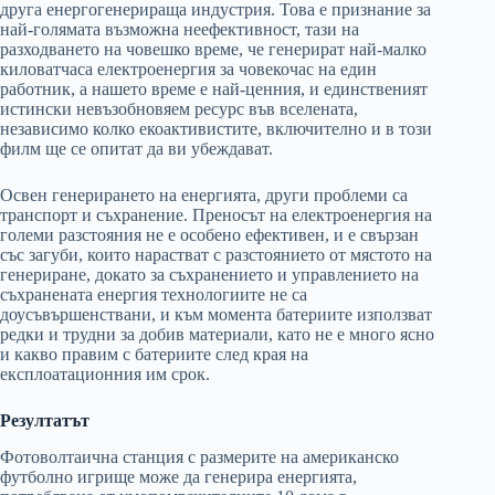
друга енергогенерираща индустрия. Това е признание за
най-голямата възможна неефективност, тази на
разходването на човешко време, че генерират най-малко
киловатчаса електроенергия за човекочас на един
работник, а нашето време е най-ценния, и единственият
истински невъзобновяем ресурс във вселената,
независимо колко екоактивистите, включително и в този
филм ще се опитат да ви убеждават.
Освен генерирането на енергията, други проблеми са
транспорт и съхранение. Преносът на електроенергия на
големи разстояния не е особено ефективен, и е свързан
със загуби, които нарастват с разстоянието от мястото на
генериране, докато за съхранението и управлението на
съхранената енергия технологиите не са
доусъвършенствани, и към момента батериите използват
редки и трудни за добив материали, като не е много ясно
и какво правим с батериите след края на
експлоатационния им срок.
Резултатът
Фотоволтаична станция с размерите на американско
футболно игрище може да генерира енергията,