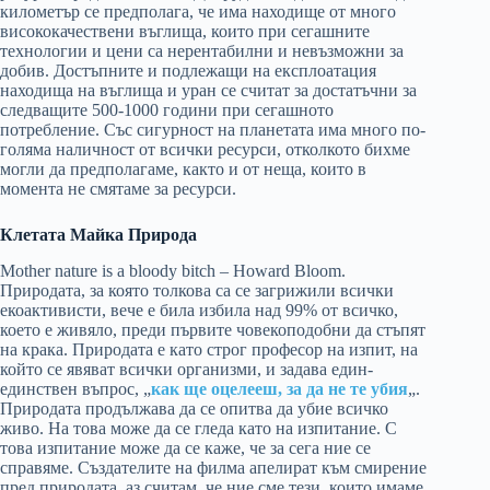
километър се предполага, че има находище от много
висококачествени въглища, които при сегашните
технологии и цени са нерентабилни и невъзможни за
добив. Достъпните и подлежащи на експлоатация
находища на въглища и уран се считат за достатъчни за
следващите 500-1000 години при сегашното
потребление. Със сигурност на планетата има много по-
голяма наличност от всички ресурси, отколкото бихме
могли да предполагаме, както и от неща, които в
момента не смятаме за ресурси.
Клетата Майка Природа
Mother nature is a bloody bitch – Howard Bloom.
Природата, за която толкова са се загрижили всички
екоактивисти, вече е била избила над 99% от всичко,
което е живяло, преди първите човекоподобни да стъпят
на крака. Природата е като строг професор на изпит, на
който се явяват всички организми, и задава един-
единствен въпрос, „
как ще оцелееш, за да не те убия
„.
Природата продължава да се опитва да убие всичко
живо. На това може да се гледа като на изпитание. С
това изпитание може да се каже, че за сега ние се
справяме. Създателите на филма апелират към смирение
пред природата, аз считам, че ние сме тези, които имаме