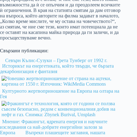
възможността да ѝ се опълчим и да преодолеем всичките
ѝ ограничения. В края на статията смятам да дам отговор
на въпроса, който авторите на филма задават в началото,
„Колко време мислите, че му остава на човечеството?“,
аз смятам, че ние сме тези, които имат потенциала да не
се оставят на касапина майка природа да ги заличи, и да
просъществуваме вечно.
Свързани публикации:
Севърн Кълис-Сузуки – Грета Тунберг от 1992 г.
Историкът на енергетиката, който твърди, че бързата
декарбонизация е фантазия
Културното жертвоприношение на Европа на олтара на
Гея
Мнение: Фракингът, ядрената енергия и научните
изследвания са най-добрите енергийни залози за
Европа
Въпреки плашещите заглавия, нашата