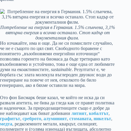
Потребление на енергия в Германия. 1.5% слънчева, 3,1%
вятърна енергия и всичко останало. Стоп кадър от
документалния филм.
Но изчакайте, има и още. Да не си помислите случайно,
че не е същото по цял свят. Свободното боравене с
понятието „възобновяеми енергийни източници“
позволява горенето на биомаса да бъде третирано като
възобновяемо и устойчиво, това е още една от любимите
думи на екоактивистите,
sustainable
. Резултатът е, че
борбата със злата молекула въглероден двуокис води до
генериране на повече от нея, отколкото би било
генерирано, ако я бяхме оставили на мира.
Ото фон Бисмарк беше казал, че който не иска да си
разваля апетита, не бива да гледа как се правят политика
и наденички. За природозащитниците също е добре да
не наблюдават как биват добивани
литият
,
кобалтът
,
графитът
,
среброто
,
алуминият
,
стоманата
,
никелът
,
медта
, редкоземните метали, кварцът, силицият,
полимерите и (голяма изненада) въглищата, абсолютно