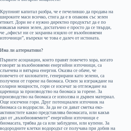
Крупният капитал разбра, че е печелившо да продава на
широките маси всичко, стига да е в опаковк със зелен
етикет. Дори не е нужно директно продуктът да е по
някакъв начин зелен, достатъчно е просто да се твърди,
че „офисът ни се захранва изцяло от възобновяеми
източници”, въпреки че това е далеч от истината.
Има ли алтернативи?
Първите асоциации, които правят повечето хора, когато
говорят за възобновяеми енергийни източници, са
слънчева и вятърна енергия. Оказва се обаче, че
повечето от киловатите, генерирани като зелени, са
получени от горене на биомаса. Освен за изграждане на
соларни мощности, гори се изсичат за отглеждане на
царевица за производство на биомаса за горене. За
производство на биомаса се използва и дървен материал.
Още изсечени гори. Друг потенциален източник на
биомаса са водорасли. За да не си дават сметка еко-
активистите какво представлява биомасата, или какъв
дял от „възобновяемите” енергийни източници е
биомасата, трябва да са или заблудени, или купени. За
водородните клетки водородът се получава при добив на