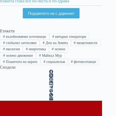
планета става все по-чиста и по-здрава
Подкрепете ни с дарение!
Етикети
#
възобновяеми източници
#
вятърни генератори
#
глобално затопляне
#
Ден на Земята
#
екоактивисти
#
екология
#
енергетика
#
зелени
#
зелено движение
#
Майкъл Мур
#
Планетата на хората
#
социализъм
#
фотоволтаици
Сподели