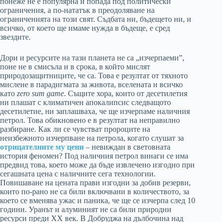
понеже не е популярна и попада под политически
ограничения, а по-нататък в преодоляване на
ограниченията на този свят. Съдбата ни, бъдещето ни, и
всичко, от което ще имаме нужда в бъдеще, е сред
звездите.
Дори и ресурсите на тази планета не са „изчерпаеми”,
поне не в смисъла и в срока, в който мислят
природозащитниците, че са. Това е резултат от тяхното
мислене в парадигмата за живота, вселената и всичко
като
zero sum game
. Същите хора, които от десетилетия
ни плашат с климатичен апокалипсис следващото
десетилетие, ни заплашваха, че ще изчерпаме наличния
петрол. Това обикновено е в резултат на неправилно
разбиране. Как ли се чувстват пророците на
неизбежното изчерпване на петрола, когато слушат за
отрицателните му цени
– невиждан в световната
история феномен? Под наличния петрол винаги се има
предвид това, което може да бъде извлечено изгодно при
сегашната цена с наличните сега технологии.
Повишаване на цената прави изгодни за добив резерви,
които по-рано не са били включвани в количеството, за
което се вменява ужас и паника, че ще се изчерпа след 10
години. Уранът и алуминият не са били природни
ресурси преди XX век. В Добруджа на дълбочина над