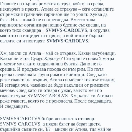
Главите на първия римския патрул, който го среща,
изхвърчат в прахта. Атила се страхува – сега останалите
от римския граничен гарнизон ще го убият. Хуква да
бяга. Но… никой не го преследва. Вместо това
гарнизонът организира нощно бдение със свещи, на
което тихо скандира –
SVMVS·CAROLVS
, и отрупва
мястото на инцидента с цветя, а войниците бършат
сълзите си и повтарят:
SVMVS·CAROLVS
.
Хм, мисли си Атила – май се отървах. Какви загубеняци.
Какъв ли е тоя
Сумус Каролус
? Сигурно е голям 5 метра
и мечът му е като хидравлична бургия. Дано не го
срещна. И продължава похода си към рим. По пътя
среща следващата група римски войници. След като
реже главата на първия, Атила си мисли: тоя път отидох,
И затваря очи, чакайки да бъде накълцан от римските
мечове. След като ги отваря с ужас, вместо меч по
главата чува: SVMVS·CAROLVS. Хм, казва си Атила и
реже главата, която го е произнесла. После следващата.
И следващата.
SVMVS·CAROLVS бъбри легионът в отговор.
SVMVS·CAROLVS, а някои бягат да берат цветя,
бършейки сълзите си. Ъ? – мисли си Атила, тия май не