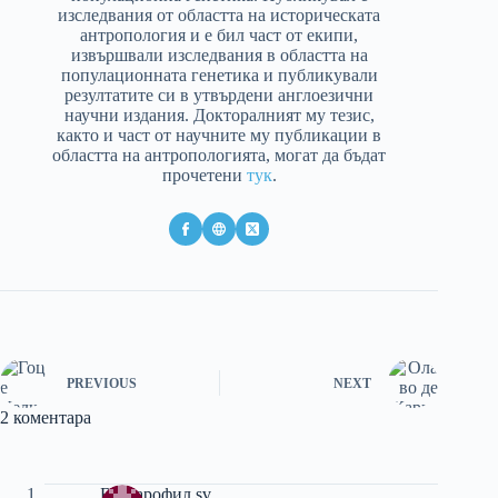
изследвания от областта на историческата
антропология и e бил част от екипи,
извършвали изследвания в областта на
популационната генетика и публикували
резултатите си в утвърдени англоезични
научни издания. Докторалният му тезис,
както и част от научните му публикации в
областта на антропологията, могат да бъдат
прочетени
тук
.
PREVIOUS
NEXT
2 коментара
Българофил sv.