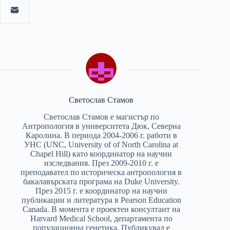
Светослав Стамов
Светослав Стамов е магистър по
Антропология в университета Дюк, Северна
Каролина. В периода 2004-2006 г. работи в
УНС (UNC, University of of North Carolina at
Chapel Hill) като координатор на научни
изследвания. През 2009-2010 г. е
преподавател по историческа антропология в
бакалавърската програма на Duke University.
През 2015 г. е координатор на научни
публикации и литература в Pearson Education
Canada. В момента е проектен консултант на
Harvard Medical School, департамента по
популационна генетика. Публикувал е