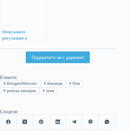
Ненужните
регулации в
България
Подкрепете ни с дарение!
Етикети
#
RefugeesWelcome
#
бежанци
#
Рим
#
римска империя
#
хуни
Сподели