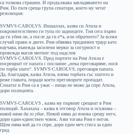
са толкова страшни. И продължава завладяването на
Рим. По пътя среща група сенатори, които му четат
резолюция:
SVMVS·CAROLVS. Иншаллах, казва си Атила и
покровителствено ги тупа по задниците. Тия сега първо
да ги убия ли, а после да ги е*а, или обратното? За всеки
случай прави и двете. Рим обявява тридневен траур като
научава, въвежда засилени мерки за сигурност и
провежда масов митинг под надслов
SVMVS·CAROLVS. Пред портите на Рим Атила е
посрещнат от папата с послание „нека преговаряме, нося
ти торба злато“. SVMVS·CAROLVS, преговаря папата.
Да, благодаря, казва Атила, взема торбата със златото и
реже главата, поради което преговорите пропадат.
Сенатът и Рим са в ужас – нищо не може да спре Атила,
дори полицията.
SVMVS·CAROLVS , казва му първият срещнат в Рим
полицай. Хахахаха – казва в отговор Атила и осъзнава –
никой няма да го убие
. Никой няма до воюва срещу него,
дори един-единствен човек. Ами тогава Рим е негов.
Щом няма кой да го спре, дори един меч стига за един
град.