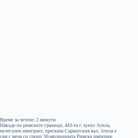
Време за четене:
2
минути
Някъде по римските граници, 443-та г. хунът Атила,
нелегален имигрант, прескача Сарматския вал. Атила е
сам с меча си срещу 50-милионната Римска империя.