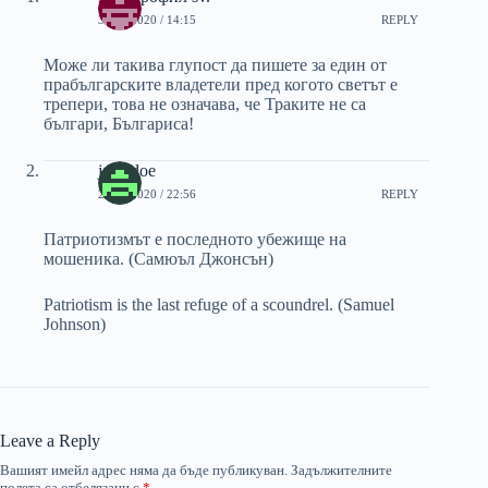
30/10/2020 / 14:15
REPLY
Може ли такива глупост да пишете за един от
прабългарските владетели пред когото светът е
трепери, това не означава, че Траките не са
българи, Българиса!
jane doe
26/11/2020 / 22:56
REPLY
Патриотизмът е последното убежище на
мошеника. (Самюъл Джонсън)
Patriotism is the last refuge of a scoundrel. (Samuel
Johnson)
Leave a Reply
Вашият имейл адрес няма да бъде публикуван.
Задължителните
полета са отбелязани с
*