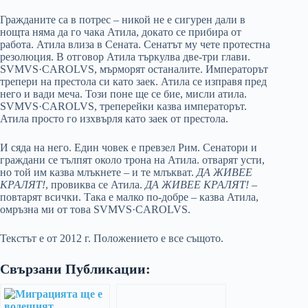
Гражданите са в потрес – никой не е сигурен дали в
нощта няма да го чака Атила, докато се прибира от
работа. Атила влиза в Сената. Сенатът му чете протестна
резолюция. В отговор Атила търкулва две-три глави.
SVMVS·CAROLVS, мърморят останалите. Императорът
трепери на престола си като заек. Атила се изправя пред
него и вади меча. Този поне ще се бие, мисли атила.
SVMVS·CAROLVS, треперейки казва императорът.
Атила просто го изхвърля като заек от престола.
И сяда на него. Един човек е превзел Рим. Сенатори и
граждани се тълпят около трона на Атила. отварят усти,
но той им казва млъкнете – и те млъкват.
ДА ЖИВЕЕ
КРАЛЯТ!
, провиква се Атила.
ДА ЖИВЕЕ КРАЛЯТ!
–
повтарят всички. Така е малко по-добре – казва Атила,
омръзна ми от това SVMVS·CAROLVS.
Текстът е от 2012 г. Положението е все същото.
Свързани Публикации: