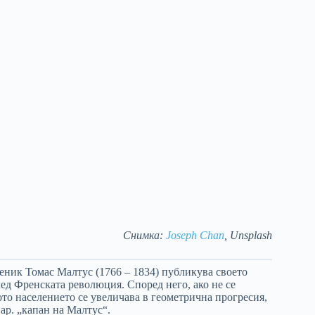
Снимка:
Joseph Chan
, Unsplash
щеник Томас Малтус (1766 – 1834) публикува своето
след Френската революция. Според него, ако не се
то населението се увеличава в геометрична прогресия,
нар. „капан на Малтус“.