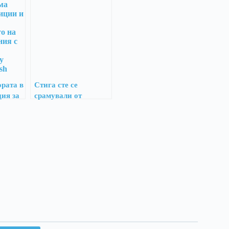
ората в
Стига сте се
ция за
срамували от
 през
„селските“ си имена
или значението на
българските имена