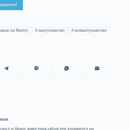
дарение!
капан на Малтус
#
малтусианство
#
неомалтусианство
онов
лист и бивш заместник-областен управител на