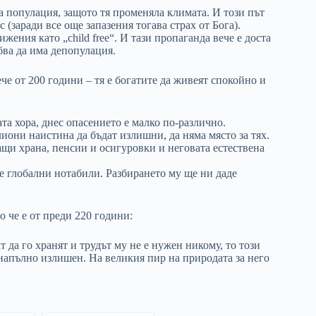
а популация, защото тя променяла климата. И този път
 (заради все още запазения тогава страх от Бога).
ения като „child free“. И тази пропаганда вече е доста
бва да има депопулация.
че от 200 години – тя е богатите да живеят спокойно и
та хора, днес опасението е малко по-различно.
иони наистина да бъдат излишни, да няма място за тях.
и храна, пенсии и осигуровки и неговата естествена
 глобални нотабили. Разбирането му ще ни даде
о че е от преди 220 години:
 да го хранят и трудът му не е нужен никому, то този
 напълно излишен. На великия пир на природата за него