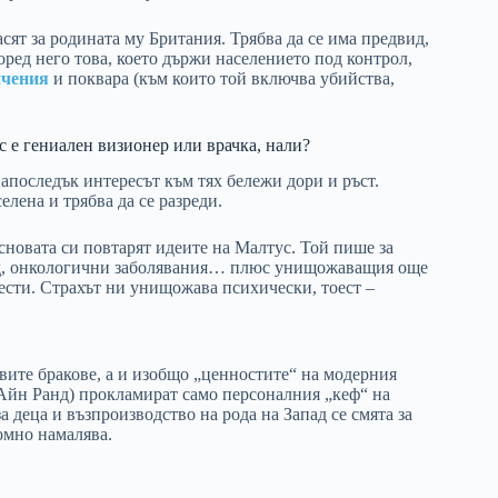
ят за родината му Британия. Трябва да се има предвид,
поред него това, което държи населението под контрол,
ичения
и поквара (към които той включва убийства,
с е гениален визионер или врачка, нали?
напоследък интересът към тях бележи дори и ръст.
елена и трябва да се разреди.
сновата си повтарят идеите на Малтус. Той пише за
ид, онкологични заболявания… плюс унищожаващия още
ести. Страхът ни унищожава психически, тоест –
вите бракове, а и изобщо „ценностите“ на модерния
 Айн Ранд) прокламират само персоналния „кеф“ на
 деца и възпроизводство на рода на Запад се смята за
омно намалява.