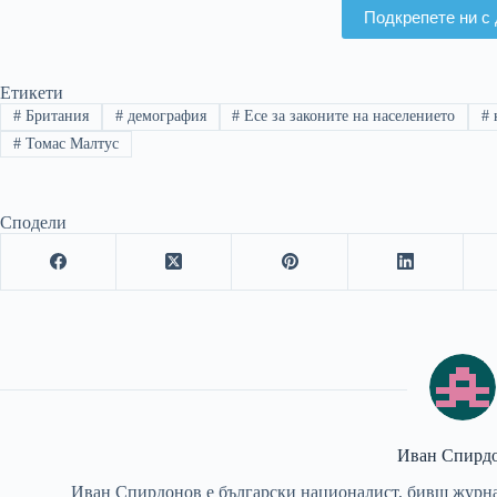
Подкрепете ни с 
Етикети
#
Британия
#
демография
#
Есе за законите на населението
#
#
Томас Малтус
Сподели
Иван Спирд
Иван Спирдонов е български националист, бивш журна