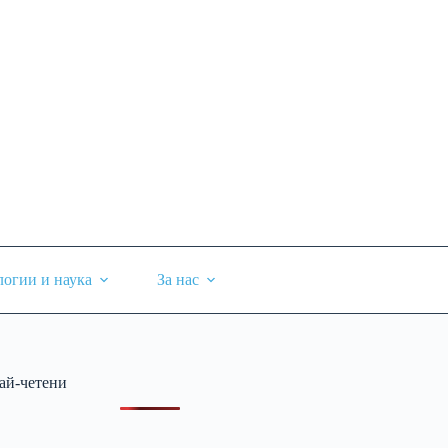
логии и наука
За нас
ай-четени