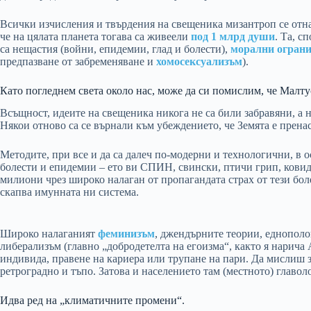
Всички изчисления и твърдения на свещеника мизантроп се отнас
че на цялата планета тогава са живеели
под 1 млрд души
. Та, с
са нещастия (войни, епидемии, глад и болести),
морални огран
предпазване от забременяване и
хомосексуализъм
).
Като погледнем света около нас, може да си помислим, че Малту
Всъщност, идеите на свещеника никога не са били забравяни, а 
Някои отново са се върнали към убеждението, че Земята е пренас
Методите, при все и да са далеч по-модерни и технологични, в о
болести и епидемии – ето ви СПИН, свински, птичи грип, ков
милиони чрез широко налаган от пропагандата страх от тези бол
скапва имунната ни система.
Широко налаганият
феминизъм
, джендърните теории, еднополо
либерализъм (главно „добродетелта на егоизма“, както я нарича
индивида, правене на кариера или трупане на пари. Да мислиш за
ретроградно и тъпо. Затова и населението там (местното) главол
Идва ред на „климатичните промени“.