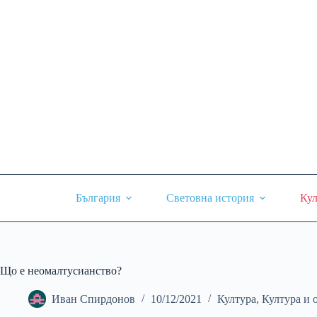
Skip
to
content
България
Световна история
Кул
Що е неомалтусианство?
Иван Спирдонов
10/12/2021
Култура
,
Култура и 