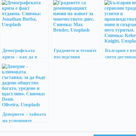
Демографската
Градовете и техните
България е вт
криза – как да я
последствия
света дестина
разрешим?
винен туризъм
2017 г.
Доверието – тайната
на успешните
общества