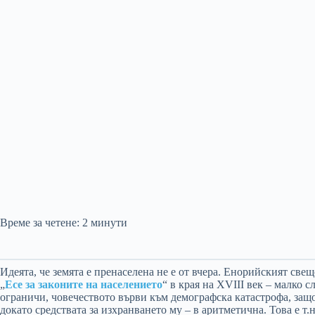
Време за четене:
2
минути
Идеята, че земята е пренаселена не е от вчера. Енорийският све
„
Есе за законите на населението
“ в края на XVIII век – малко 
ограничи, човечеството върви към демографска катастрофа, защо
докато средствата за изхранването му – в аритметична. Това е т.