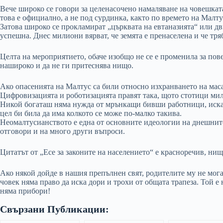
Вече широко се говори за целенасочено намаляване на човешкат
това е официално, а не под сурдинка, както по времето на Малтус
Затова широко се прокламират „църквата на евтаназията“ или движ
успешна. Днес милиони вярват, че земята е пренаселена и че тря
Целта на мероприятието, обаче изобщо не се е променила за пове
нашироко и да не ги притеснява нищо.
Ако опасенията на Малтус са били относно изхранването на маса
Цифровизацията и роботизацията правят така, щото стотици мил
Никой богаташ няма нужда от мрънкащи бивши работници, искащ
цел би била да има колкото се може по-малко такива.
Неомалтусианството е една от основните идеологии на днешните
отговори и на много други въпроси.
Цитатът от „Есе за законите на населението“ е красноречив, нищ
Ако някой дойде в нашия препълнен свят, родителите му не могат
човек няма право да иска дори и трохи от общата трапеза. Той е
няма прибори!
Свързани Публикации: