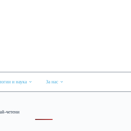
логии и наука
За нас
ай-четени