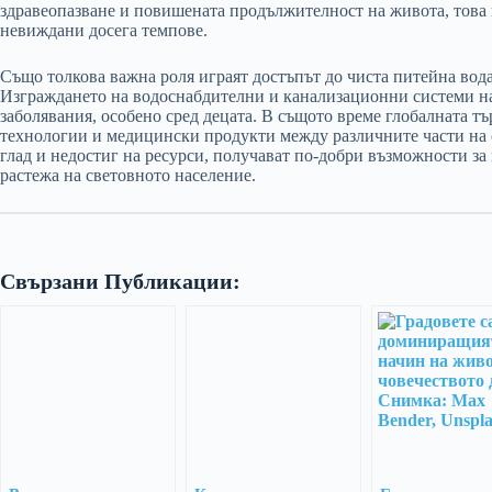
здравеопазване и повишената продължителност на живота, това п
невиждани досега темпове.
Също толкова важна роля играят достъпът до чиста питейна вод
Изграждането на водоснабдителни и канализационни системи н
заболявания, особено сред децата. В същото време глобалната тъ
технологии и медицински продукти между различните части на с
глад и недостиг на ресурси, получават по-добри възможности за
растежа на световното население.
Свързани Публикации: