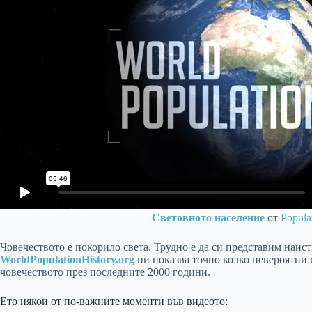
Световното население
от
Popula
Човечеството е покорило света. Трудно е да си представим наист
WorldPopulationHistory.org
ни показва точно колко невероятни 
човечеството през последните 2000 години.
Ето някои от по-важните моменти във видеото: