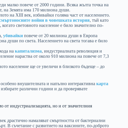
еди малко повече от 2000 години. Всяка жълта точка на
т, на Земята има 170 милиона души.
ото на XIII век, избивайки голяма част от населението.
-смъртоносните войни в човешката история
, тъй като
 когато световното население е било значително по-
а,
убивайки
повече от 20 милиона души в Европа
она души по света. Населението на света тогава е било
зхода на
капитализма
, индустриалната революция и
селение нараства от около 910 милиона на повече от 7,3
вното население ще се увеличи в близкото бъдеще – до
 и особено внушителната и напълно интерактивна
карта
 избирате различни години и да проверявате
мо от индустриализацията, но и от значителния
век драстично намаляват смъртността от бактериални
рт. В съчетание с развитието на ваксините, по-доброто