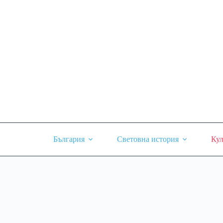
Skip
to
content
България
Световна история
Кул