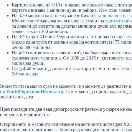
Картата започва на 1:18 и показва човешкото население пр
картата означава 1 милион души в района. Към този момен
На 3:20 монголското нахлуване в Китай е започнало в начал
Монголските завоевания все още се смятат за
едни от най
са довели до смъртта на десетки милиони души във вречме,
малко – около 360 милиона.
На 3:30, през XIV век Черната смърт е отприщена над свет
(около една трета от всички хора на континента) и 75 мили
около 380 милиона.
На 4:20 световното население избухва благодарение на въ
съвременната медицина. От 1800 до 2015 г., световното на
милиарда души.
След 4:40 можете да видите как авторите смятат, че свето
9,6 милиарда.
Видеото става малко сухо на моменти, но можете да разгледате
на WorldPopulationHistory.org
. Там можете да приближавате, да
значителни дати.
През последните два века демографският растеж е ускорен не са
напредък в медицината.
Откриването и масовото използване на антибиотиците през XX 
инфекции, които дотогава са били сред водещите причини за смъ