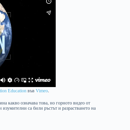
tion Education
във
Vimeo
.
ина какво означава това, но горното видео от
и изумителни са били ръстът и разрастването на