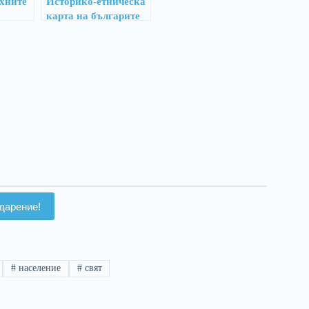
ехните
Историко-етническа
карта на българите
през 1910 г.
дарение!
#
население
#
свят