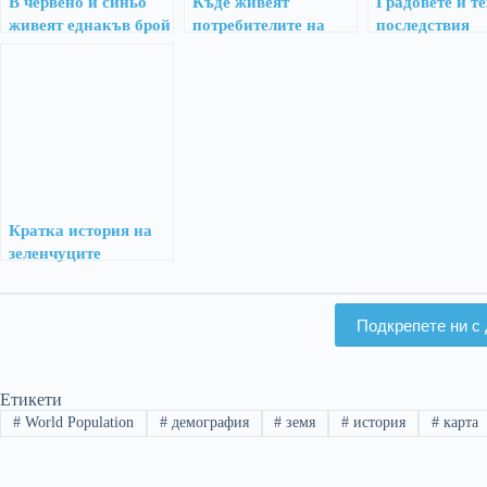
В червено и синьо
Къде живеят
Градовете и т
живеят еднакъв брой
потребителите на
последствия
хора
интернет?
Кратка история на
зеленчуците
Подкрепете ни с 
Етикети
#
World Population
#
демография
#
земя
#
история
#
карта