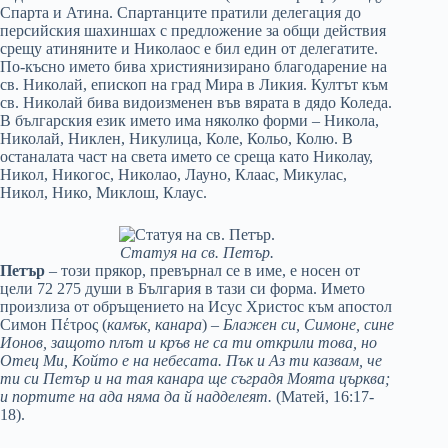
Спарта и Атина. Спартанците пратили делегация до
персийския шахиншах с предложение за общи действия
срещу атиняните и Николаос е бил един от делегатите.
По-късно името бива християнизирано благодарение на
св. Николай, епископ на град Мира в Ликия. Култът към
св. Николай бива видоизменен във вярата в дядо Коледа.
В българския език името има няколко форми – Никола,
Николай, Никлен, Никулица, Коле, Кольо, Колю. В
останалата част на света името се среща като Николау,
Никол, Никогос, Николао, Лауно, Клаас, Микулас,
Никол, Нико, Миклош, Клаус.
Статуя на св. Петър.
Петър
– този прякор, превърнал се в име, е носен от
цели 72 275 души в България в тази си форма. Името
произлиза от обръщението на Исус Христос към апостол
Симон Πέτρος (
камък, канара
) –
Блажен си, Симоне, сине
Ионов, защото плът и кръв не са ти открили това, но
Отец Ми, Който е на небесата. Пък и Аз ти казвам, че
ти си Петър и на тая канара ще съградя Моята църква;
и портите на ада няма да й надделеят.
(Матей, 16:17-
18).