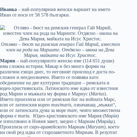
Иванка
– най-популярния женски вариант на името
Иван се носи от 58 578 българки.
Отляво – бюст на римския генерал Гай Марий, известен
член на рода на Мариите. Отдясно – икона на Дева
Мария, майката на Исус Христос.
Мария
– най-популярното женско име (114 651 души)
има сложна история. Макар и без много форми на
различни езици днес, то неговият произход е доста по-
сложен и нееднозначен. Името се появява като
обединение на две културни традиции – римската и
юдео-християнската. Латинското име идва от известния
род Марии и мъжката му форма е Мариус (
Marius
).
Името произлиза или от римския бог на войната Марс,
или от латинския корен
mas/maris
, означаващ „мъжки“,
или от латинската дума за море
mare
, чиято множествена
форма е
maria
. Юдео-християнското име Мария (Μαρία)
е използвано в Новия завет, заедно с Мариам (Μαριάμ).
Произлиза от сиро-арамейското Мариам (
Maryam)
, което
на свой ред идва от старозаветното Мириам. В резултат