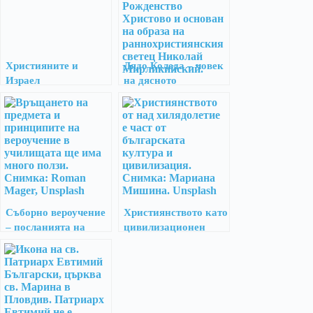
Християните и
Дядо Коледа – човек
Израел
на дясното
Съборно вероучение
Християнството като
– посланията на
цивилизационен
български светци
избор
като основа за
учебното
съдържание в
гимназиален етап