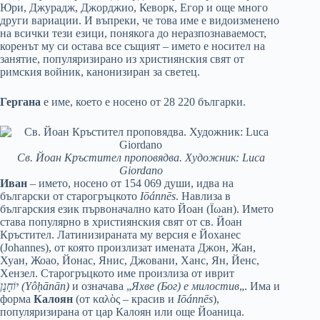
Юри, Джурадж, Джорджио, Кеворк, Егор и още много
други вариации. И въпреки, че това име е видоизменено
на всички тези езици, понякога до неразпознаваемост,
коренът му си остава все същият – името е носител на
занятие, популяризирано из християнския свят от
римския войник, канонизиран за светец.
Гергана
е име, което е носено от 28 220 българки.
Св. Йоан Кръстител проповядва. Художник: Luca
Giordano
Иван
– името, носено от 154 069 души, идва на
български от старогръцкото
Iōánnēs
. Навлиза в
българския език първоначално като Йоан (
Їωан
). Името
става популярно в християнския свят от св. Йоан
Кръстител. Латинизираната му версия е Йоханес
(Johannes), от която произлизат имената Джон, Жан,
Хуан, Жоао, Йонас, Янис, Джовани, Ханс, Ян, Йенс,
Хензел. Старогръцкото име произлиза от иврит
יוֹחָנָן (Yôḥānān)
и означава „
Яхве (Бог) е милостив
„. Има и
форма
Калоян
(от καλὸς – красив и
Iōánnēs
),
популяризирана от цар Калоян или още Йоаница.