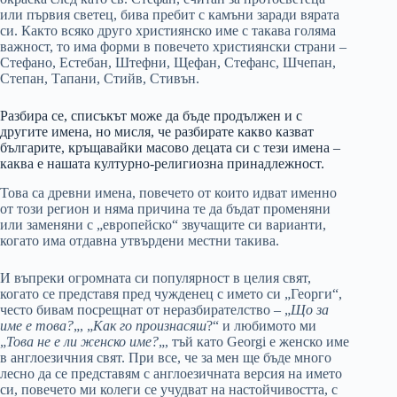
или първия светец, бива пребит с камъни заради вярата
си. Както всяко друго християнско име с такава голяма
важност, то има форми в повечето християнски страни –
Стефано, Естебан, Штефни, Щефан, Стефанс, Шчепан,
Степан, Тапани, Стийв, Стивън.
Разбира се, списъкът може да бъде продължен и с
другите имена, но мисля, че разбирате какво казват
българите, кръщавайки масово децата си с тези имена –
каква е нашата културно-религиозна принадлежност.
Това са древни имена, повечето от които идват именно
от този регион и няма причина те да бъдат променяни
или заменяни с „европейско“ звучащите си варианти,
когато има отдавна утвърдени местни такива.
И въпреки огромната си популярност в целия свят,
когато се представя пред чужденец с името си „Георги“,
често бивам посрещнат от неразбирателство – „
Що за
име е това?
„, „
Как го произнасяш
?“ и любимото ми
„
Това не е ли женско име?
„, тъй като Georgi е женско име
в англоезичния свят. При все, че за мен ще бъде много
лесно да се представям с англоезичната версия на името
си, повечето ми колеги се учудват на настойчивостта, с