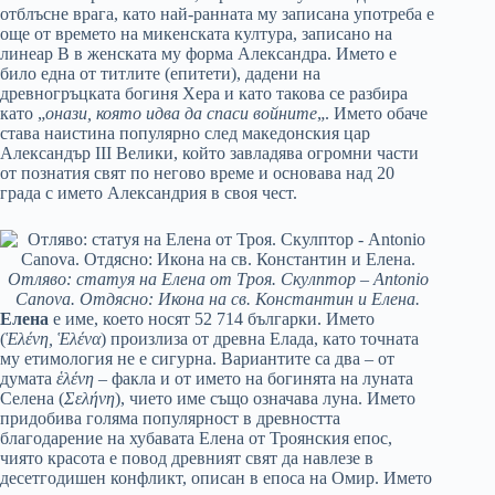
отблъсне врага, като най-ранната му записана употреба е
още от времето на микенската култура, записано на
линеар B в женската му форма Александра. Името е
било една от титлите (епитети), дадени на
древногръцката богиня Хера и като такова се разбира
като „
онази, която идва да спаси войните
„. Името обаче
става наистина популярно след македонския цар
Александър III Велики, който завладява огромни части
от познатия свят по негово време и основава над 20
града с името Александрия в своя чест.
Отляво: статуя на Елена от Троя. Скулптор – Antonio
Canova. Отдясно: Икона на св. Константин и Елена.
Елена
е име, което носят 52 714 българки. Името
(
Ἑλένη, Ἑλένα
) произлиза от древна Елада, като точната
му етимология не е сигурна. Вариантите са два – от
думата
ἑλένη
– факла и от името на богинята на луната
Селена (
Σελήνη
), чието име също означава луна. Името
придобива голяма популярност в древността
благодарение на хубавата Елена от Троянския епос,
чиято красота е повод древният свят да навлезе в
десетгодишен конфликт, описан в епоса на Омир. Името