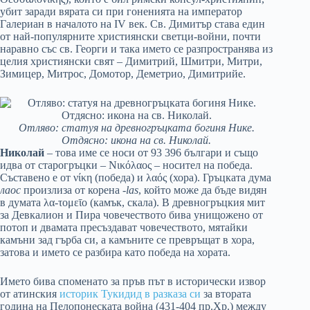
убит заради вярата си при гоненията на император
Галериан в началото на IV век. Св. Димитър става един
от най-популярните християнски светци-войни, почти
наравно със св. Георги и така името се разпространява из
целия християнски свят – Димитрий, Шмитри, Митри,
Зимицер, Митрос, Домотор, Деметрио, Димитрийе.
Отляво: статуя на древногръцката богиня Нике.
Отдясно: икона на св. Николай.
Николай
– това име се носи от 93 396 българи и също
идва от старогръцки – Νικόλαος – носител на победа.
Съставено е от νίκη (победа) и λαός (хора). Гръцката дума
лаос
произлиза от корена
-las
, който може да бъде видян
в думата λα-τομεῑο (камък, скала). В древногръцкия мит
за Девкалион и Пира човечеството бива унищожено от
потоп и двамата пресъздават човечеството, мятайки
камъни зад гърба си, а камъните се превръщат в хора,
затова и името се разбира като победа на хората.
Името бива споменато за пръв път в исторически извор
от атинския
историк Тукидид в разказа си
за втората
година на Пелопонеската война (431-404 пр.Хр.) между