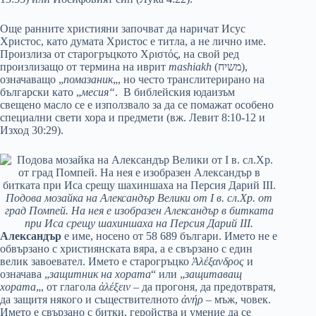
Още ранните християни започват да наричат Исус
Христос, като думата Христос е титла, а не лично име.
Произлиза от старогръцкото Χριστός, на свой ред
произлизащо от термина на иврит
mashiakh
(משיח),
означаващо „
помазаник
„, но често транслитерирано на
български като „
месия“
. В библейския юдаизъм
свещено масло се е използвало за да се помажат особено
специални свети хора и предмети (вж. Левит 8:10-12 и
Изход 30:29).
Подова мозайка на Александър Велики от I в. сл.Хр. от
град Помпей. На нея е изобразен Александър в битката
при Иса срещу шахиншаха на Персия Дарий III.
Александър
e име, носено от 58 689 българи. Името не е
обвързано с християнската вяра, а е свързано с един
велик завоевател. Името е старогръцко
Ἀλέξανδρος
и
означава „
защитник на хората
“ или „
защитаващ
хората
„, от глагола
ἀλέξειν
– да прогоня, да предотвратя,
да защитя някого и съществителното
ἀνήρ
– мъж, човек.
Името е свързано с битки, геройства и умение да се