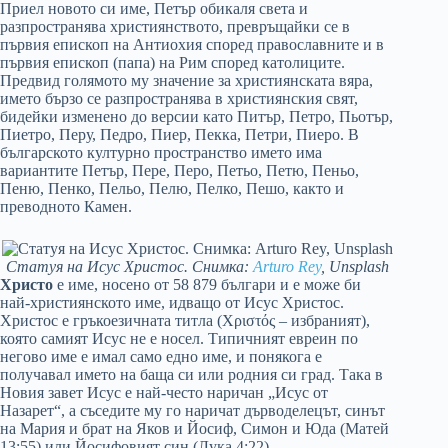
Приел новото си име, Петър обикаля света и
разпространява християнството, превръщайки се в
първия епископ на Антиохия според православните и в
първия епископ (папа) на Рим според католиците.
Предвид голямото му значение за християнската вяра,
името бързо се разпространява в християнския свят,
бидейки изменено до версии като Питър, Петро, Пьотър,
Пиетро, Перу, Педро, Пиер, Пекка, Петри, Пиеро. В
българското културно пространство името има
вариантите Петър, Пере, Перо, Петьо, Петю, Пеньо,
Пеню, Пенко, Пельо, Пелю, Пелко, Пешо, както и
преводното Камен.
Статуя на Исус Христос. Снимка:
Arturo Rey
, Unsplash
Христо
e име, носено от 58 879 българи и е може би
най-християнското име, идващо от Исус Христос.
Христос е гръкоезичната титла (Χριστός – избраният),
която самият Исус не е носел. Типичният евреин по
негово име е имал само едно име, и понякога е
получавал името на баща си или родния си град. Така в
Новия завет Исус е най-често наричан „Исус от
Назарет“, а съседите му го наричат дърводелецът, синът
на Мария и брат на Яков и Йосиф, Симон и Юда (Матей
13:55) или Йосифовият син (Лука 4:22).