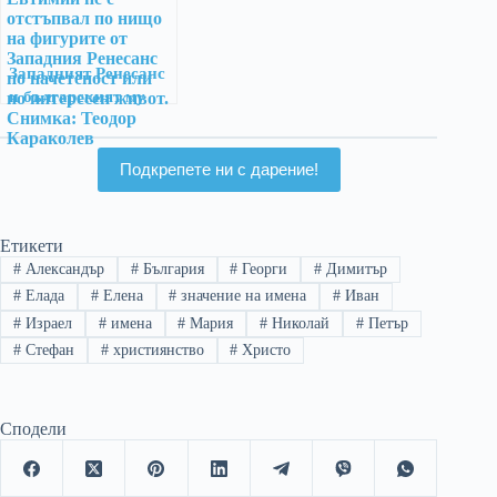
Западният Ренесанс
и българският му
отглас
Подкрепете ни с дарение!
Етикети
#
Александър
#
България
#
Георги
#
Димитър
#
Елада
#
Елена
#
значение на имена
#
Иван
#
Израел
#
имена
#
Мария
#
Николай
#
Петър
#
Стефан
#
християнство
#
Христо
Сподели