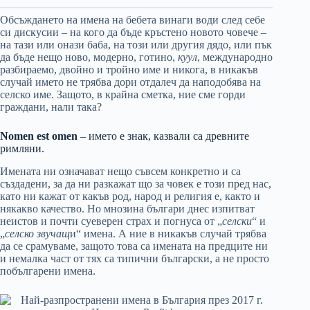
Обсъждането на имена на бебета винаги води след себе
си дискусии – на кого да бъде кръстено новото човече –
на тази или онази баба, на този или другия дядо, или пък
да бъде нещо ново, модерно, готино,
куул
, международно
разбираемо, двойно и тройно име и никога, в никакъв
случай името не трябва дори отдалеч да наподобява на
селско име. Защото, в крайна сметка, ние сме горди
граждани, нали така?
Nomen est omen
– името е знак, казвали са древните
римляни.
Имената ни означават нещо съвсем конкретно и са
създадени, за да ни разкажат що за човек е този пред нас,
като ни кажат от какъв род, народ и религия е, както и
някакво качество. Но мнозина българи днес изпитват
неистов и почти суеверен страх и погнуса от „
селски
“ и
„
селско звучащ
и“ имена. А ние в никакъв случай трябва
да се срамуваме, защото това са имената на предците ни
и немалка част от тях са типични български, а не просто
побългарени имена.