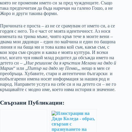
която не променям името си за пред чужденците. Също
така предпочитам да бъда наричан на галено Гошо, а не
Жоро и други такива форми.
Причината е проста – аз не се срамувам от името си, а се
гордея с него. То е част от моята идентичност. Аз нося
имената на трима мъже, чиято кръв тече в моите вени –
двама мои дядовци – един по майчина и един по бащина
линия и на баща ми и това казва кой съм, какъв съм, с
кои хора съм сроден и каква е моята култура. И всеки
път, когато чуя някой млад родител да обсъжда името на
детето си – „
Ние решихме да я кръстим Мелани на дядо й
Марин
“ или „
Питър на дядо му Пенко
„, нещо в мен се
преобръща. Хубавите, стари и автентични български и
побългарени имена носят информация за нашия род и
народ. Направете услуга на себе си и на детето си – не го
кръщавайте с модно име, което няма история и значение.
Свързани Публикации: