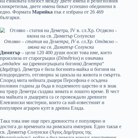
на езиковата близост между двете имена и религиозния
синкретизъм, двете имена биват успешно обединени в
едно. Формата
Марийка
пък е избрана от 26 469
българки.
Отляво – статия на Деметра, IV в. сл.Хр. Отдясно –
икона на св. Димитър Солунски
Димитър
– цели 120 400 души носят това име, което
произлиза от старогръцки (
Dēmḗtrios
) и означава
„
отдаден на (
древногръцката богиня
) Деметра
“
(
Δημήτηρ
). Деметра е била богинята-майка и богиня на
плодородието, отговорна за цикъла на живота и смъртта.
Според мита нейната дъщеря Персефона е осъдена
половин година да бъда в подземното царство и в знак
на траур Деметра създава зимата и лошото време. В чест
на майката и дъщерята са се провеждали древните
Елевзински мистерии, които са най-известният и
популярен аграрен култ в древна Елада.
Така това име още през древността е популярно и
достига до времената на римската империя. Един такъв е
св. Димитър Солунски (Άγιος Δημήτριος της
Θεσσαλονίκης), който е бил римски консул-християнин,