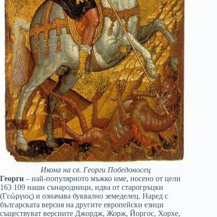
Икона на св. Георги Победоносец
Георги
– най-популярното мъжко име, носено от цели
163 109 наши сънародници, идва от старогръцки
(Γεώργιος) и означава буквално земеделец. Наред с
българската версия на другите европейски езици
съществуват версиите Джордж, Жорж, Йоргос, Хорхе,