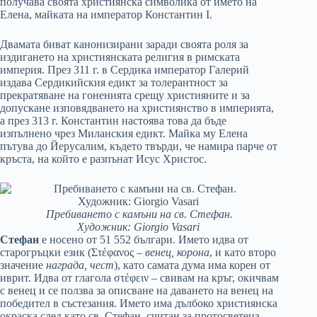
получава своята християнска символика от името на
Елена, майката на император Константин I.
Двамата биват канонизирани заради своята роля за
издигането на християнската религия в римската
империя. През 311 г. в Сердика император Галерий
издава Сердикийския едикт за толерантност за
прекратяване на гоненията срещу християните и за
допускане изповядването на християнство в империята,
а през 313 г. Константин настоява това да бъде
изпълнено чрез Миланския едикт. Майка му Елена
пътува до Йерусалим, където твърди, че намира парче от
кръста, на който е разпънат Исус Христос.
Пребиването с камъни на св. Стефан.
Художник: Giorgio Vasari
Стефан
е носено от 51 552 българи. Името идва от
старогръцки език (Στέφανος –
венец, корона
, и като второ
значение
награда, чест
), като самата дума има корен от
иврит. Идва от глагола στέφειν – свивам на кръг, окичвам
с венец и се ползва за описване на даването на венец на
победител в състезания. Името има дълбоко християнска
окраска след като св. Стефан, считан за протосветеца