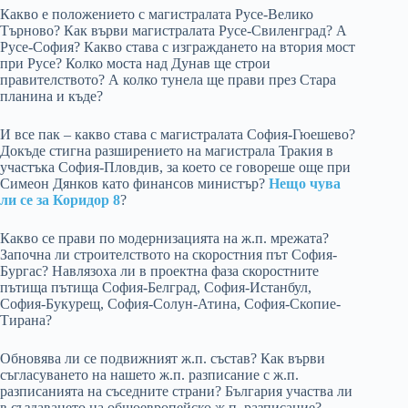
Какво е положението с магистралата Русе-Велико
Търново? Как върви магистралата Русе-Свиленград? А
Русе-София? Какво става с изграждането на втория мост
при Русе? Колко моста над Дунав ще строи
правителството? А колко тунела ще прави през Стара
планина и къде?
И все пак – какво става с магистралата София-Гюешево?
Докъде стигна разширението на магистрала Тракия в
участъка София-Пловдив, за което се говореше още при
Симеон Дянков като финансов министър?
Нещо чува
ли се за Коридор 8
?
Какво се прави по модернизацията на ж.п. мрежата?
Започна ли строителството на скоростния път София-
Бургас? Навлязоха ли в проектна фаза скоростните
пътища пътища София-Белград, София-Истанбул,
София-Букурещ, София-Солун-Атина, София-Скопие-
Тирана?
Обновява ли се подвижният ж.п. състав? Как върви
съгласуването на нашето ж.п. разписание с ж.п.
разписанията на съседните страни? България участва ли
в създаването на общоевропейско ж.п. разписание?