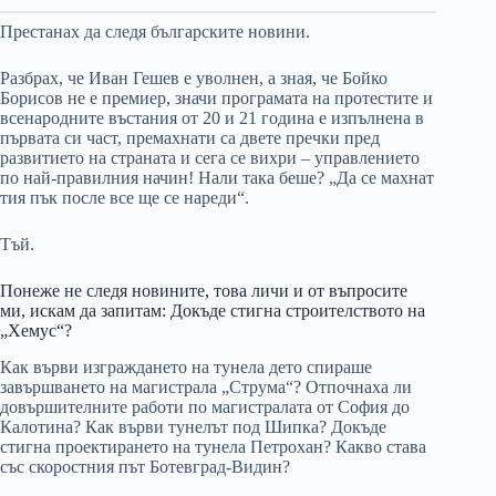
Престанах да следя българските новини.
Разбрах, че Иван Гешев е уволнен, а зная, че Бойко
Борисов не е премиер, значи програмата на протестите и
всенародните въстания от 20 и 21 година е изпълнена в
първата си част, премахнати са двете пречки пред
развитието на страната и сега се вихри – управлението
по най-правилния начин! Нали така беше? „Да се махнат
тия пък после все ще се нареди“.
Тъй.
Понеже не следя новините, това личи и от въпросите
ми, искам да запитам: Докъде стигна строителството на
„Хемус“?
Как върви изграждането на тунела дето спираше
завършването на магистрала „Струма“? Отпочнаха ли
довършителните работи по магистралата от София до
Калотина? Как върви тунелът под Шипка? Докъде
стигна проектирането на тунела Петрохан? Какво става
със скоростния път Ботевград-Видин?