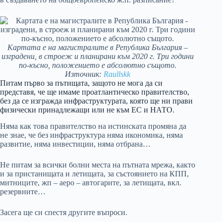
Картата е на магистралите в Република България –
изградени, в строеж и планирани към 2020 г. Три години
по-късно, положението е абсолютно същото.
Източник:
Raullskk
Питам първо за пътищата, защото не мога да си
представя, че ще имаме проатлантическо правителство,
без да се изгражда инфраструктурата, която ще ни прави
физически принадлежащи или не към ЕС и НАТО.
Няма как това правителство на истинската промяна да
не знае, че без инфраструктура няма икономика, няма
развитие, няма инвестиции, няма отбрана…
Не питам за всички болни места на пътната мрежа, както
и за пристанищата и летищата, за състоянието на КПП,
митниците, жп – аеро – автогарите, за летищата, вкл.
резервните…
Засега ще си спестя другите въпроси.