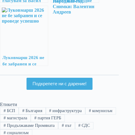
гласувам за Васил
памет и възмездие
Терзиев
Луковмарш 2026 не
бе забранен и се
проведе успешно
Подкрепете ни с дарение!
Етикети
#
БСП
#
България
#
инфраструктура
#
комунизъм
#
магистрала
#
партия ГЕРБ
#
Продължаваме Промяната
#
път
#
СДС
#
социализъм