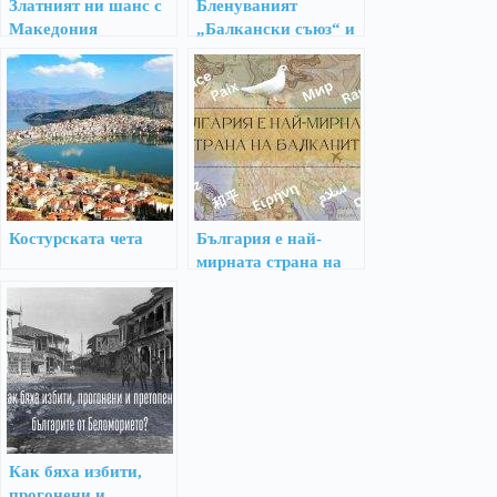
Златният ни шанс с
Бленуваният
Македония
„Балкански съюз“ и
антибългарщината
Костурската чета
България е най-
мирната страна на
Балканите през 2025
г.
Как бяха избити,
прогонени и