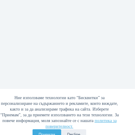
Благотворителността като дълг към нацията
Ние използваме технологии като “Бисквитки” за
персонализиране на съдържанието и рекламите, които виждате,
15/04/2026
както и за да анализираме трафика на сайта. Изберете
“Приемам”, за да приемете използването на тези технологии. За
повече информация, моля запознайте се с нашата
политика за
поверителност.
Политика за поверителност
Приемам
Decline