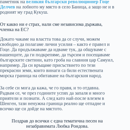
паметник на
великия български революционер Гоце
Делчев
на лобното му място в село Баница, а защо не и в
родният му град Кукуш.
От какво ни е страх, нали сме независима държава,
членка на ЕС?
Докато чакаме на властта това да се случи, можем
свободно да полагаме лични усилия – както е правел и
Гоце. Да продължаваме да идваме тук, да общуваме с
нашенците, да ги подкрепяме, да търсим и посещаваме
българските светини, като гроба на славния цар Самуил,
например. Да си връщаме присъствието по тези
прекрасни земи, които винаги са били естествената
морска граница на обитаване на българския народ.
За себе си мога да кажа, че го правя, и то отдавна.
Радвам се, че през годините успях да запаля и много
приятели и познати. А след като най-после влезем в
Шенген, тази ненужна граница реално ще отпадне и
всичко ще си дойде на мястото.
Поздрав до всички с една тематична песен на
незабравимата Любка Рондова.