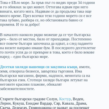
Това е БѢло море. За пръв път го видях преди 34 години
и го обикнах за цял живот. Оттогава идвам при него
винаги, когато мога. Надявам се да продължа така още
много време. През всички тези години морето си е все
така хубаво, разбира се, но обстановката бавно се
променя. И то за добро!
В началото наоколо рядко можеше да се чуе българска
реч – било от местни, било от приходящи. Постепенно
все повече българи започнаха да идват, а след падането
на визите направо имаше бум. В последното десетилетие
то почти успя да се превърне в това, което е било векове
наред – едно българско море.
Десетки хиляди нашенци си закупиха къщи
, имоти,
земя, отвориха бизнеси, завъртяха търговия. Има
български магазини, фирми, надписи, менютата са на
български език. Стотици хиляди българи летуват на
неговите красиви плажове, обикалят
забележителностите.
Старите български градове Солун,
Костур
, Воден,
Лерин, Кукуш, Енидже Вардар, Сяр, Кавала, Драма,
Скеча, Дедеагач, Гюмюрджина се радват да посрещат