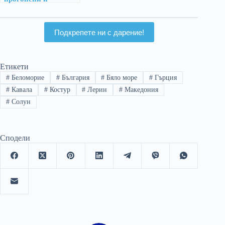
претопени българите
от Беломорието?
Подкрепете ни с дарение!
Етикети
#
Беломорие
#
България
#
Бяло море
#
Гърция
#
Кавала
#
Костур
#
Лерин
#
Македония
#
Солун
Сподели