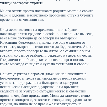
хиляди български туристи.
Много от тях просто посещават родните места на своите
баби и дядовци, насилствено прогонени оттук в бурните
времена на отминалия век.
След десетилетията на преследвания и забрани
навсякъде в тези градове, а особено из околните им села,
вече може свободно да се говори на български.
Красивият беломорски диалект все още е запазен от
местните, въпреки всички опити да бъде заличен. Ако не
вярвате, просто проверете на място. Аз самият не знам
гръцки, но съм се разбирал прекрасно на десетки места.
Съхранени са и българските песни, танци и носии,
които могат да се видят и чуят по фестивали и събори.
Нашата държава е огромен длъжник на нашенците в
Беломорието и трябва да изискаме от нея да положи
усилия за поддържане на българското културно-
историческо наследство, укрепване на връзките,
съдействие за културно сътрудничество и съвместни
прояви, медийно присъствие. Може да започне с нещо
просто и конкретно, за което се говори под сурдинка от
години, но нищо не се прави – с изграждането на