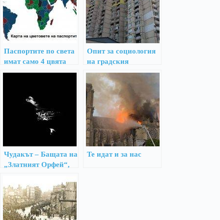
Паспортите по света
Опит за социология
имат само 4 цвята
на градския
ландшафт
Чудакът – Бащата на
Те идат и за нас
„Златният Орфей“,
който не бива да
бъде забравен