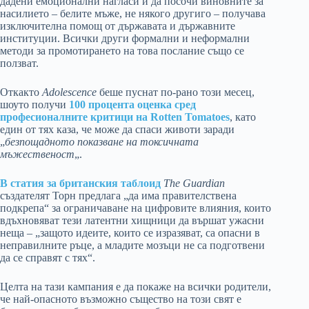
дадени емоционални нагласи и да посочи виновните за
насилието – белите мъже, не някого другиго – получава
изключителна помощ от държавата и държавните
институции. Всички други формални и неформални
методи за промотирането на това послание също се
ползват.
Откакто
Adolescence
беше пуснат по-рано този месец,
шоуто получи
100 процента оценка сред
професионалните критици на Rotten Tomatoes
, като
един от тях каза, че може да спаси животи заради
„
безпощадното показване на токсичната
мъжественост
„.
В статия за британския таблоид
The Guardian
създателят Торн предлага „да има правителствена
подкрепа“ за ограничаване на цифровите влияния, които
вдъхновяват тези латентни хищници да вършат ужасни
неща – „защото идеите, които се изразяват, са опасни в
неправилните ръце, а младите мозъци не са подготвени
да се справят с тях“.
Целта на тази кампания е да покаже на всички родители,
че най-опасното възможно същество на този свят е