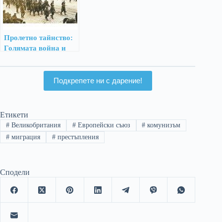
Пролетно тайнство:
Голямата война и
раждането на
модерната епоха
Подкрепете ни с дарение!
Етикети
#
Великобритания
#
Европейски съюз
#
комунизъм
#
миграция
#
престъпления
Сподели