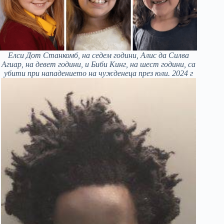
Елси Дот Станкомб, на седем години, Алис да Силва
Агиар, на девет години, и Биби Кинг, на шест години, са
убити при нападението на чужденеца през юли. 2024 г