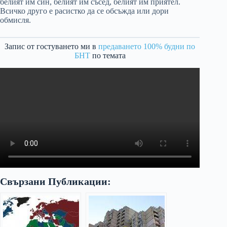
белият им син, белият им съсед, белият им приятел.
Всичко друго е расистко да се обсъжда или дори
обмисля.
Запис от гостуването ми в
предаването 100% будни по
БНТ
по темата
Свързани Публикации: