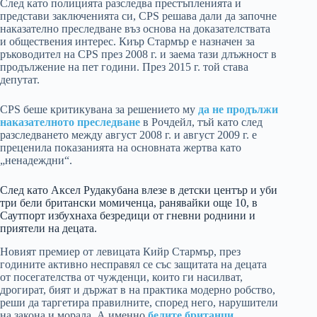
След като полицията разследва престъпленията и
представи заключенията си, CPS решава дали да започне
наказателно преследване въз основа на доказателствата
и обществения интерес. Киър Стармър е назначен за
ръководител на CPS през 2008 г. и заема тази длъжност в
продължение на пет години. През 2015 г. той става
депутат.
CPS беше критикувана за решението му
да не продължи
наказателното преследване
в Рочдейл, тъй като след
разследването между август 2008 г. и август 2009 г. е
преценила показанията на основната жертва като
„ненадеждни“.
След като Аксел Рудакубана влезе в детски център и уби
три бели британски момиченца, ранявайки още 10, в
Саутпорт избухнаха безредици от гневни роднини и
приятели на децата.
Новият премиер от левицата Кийр Стармър, през
годините активно несправял се със защитата на децата
от посегателства от чужденци, които ги насилват,
дрогират, бият и държат в на практика модерно робство,
реши да таргетира правилните, според него, нарушители
на закона и морала. А именно
белите британци,