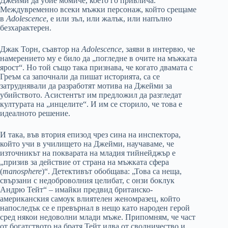
Джейми да убие момиче, което го привлича.
Междувременно всеки мъжки персонаж, който срещаме
в
Adolescence
, е или зъл, или жалък, или напълно
безхарактерен.
Джак Торн, съавтор на
Adolescence
, заяви в интервю, че
намерението му е било да „погледне в очите на мъжката
ярост“. Но той също така признава, че когато двамата с
Греъм са започнали да пишат историята, са се
затруднявали да разработят мотива на Джейми за
убийството. Асистентът им предложил да разгледат
културата на „инцелите“. И им се сторило, че това е
идеалното решение.
И така, във втория епизод чрез сина на инспектора,
който учи в училището на Джейми, научаваме, че
източникът на покварата на младия тийнейджър е
„призив за действие от страна на мъжката сфера
(
manosphere
)“. Детективът обобщава: „Това са неща,
свързани с недоброволния целибат, с онзи боклук
Андрю Тейт“ – имайки предвид британско-
американския самоук влиятелен женомразец, който
напоследък се е превърнал в нещо като народен герой
сред някои недоволни млади мъже. Припомням, че част
от богатството на братя Тейт идва от сводничество и