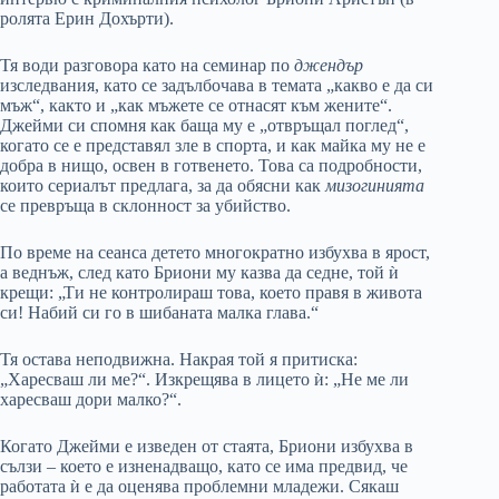
ролята Ерин Дохърти).
Тя води разговора като на семинар по
джендър
изследвания, като се задълбочава в темата „какво е да си
мъж“, както и „как мъжете се отнасят към жените“.
Джейми си спомня как баща му е „отвръщал поглед“,
когато се е представял зле в спорта, и как майка му не е
добра в нищо, освен в готвенето. Това са подробности,
които сериалът предлага, за да обясни как
мизогинията
се превръща в склонност за убийство.
По време на сеанса детето многократно избухва в ярост,
а веднъж, след като Бриони му казва да седне, той ѝ
крещи: „Ти не контролираш това, което правя в живота
си! Набий си го в шибаната малка глава.“
Тя остава неподвижна. Накрая той я притиска:
„Харесваш ли ме?“. Изкрещява в лицето ѝ: „Не ме ли
харесваш дори малко?“.
Когато Джейми е изведен от стаята, Бриони избухва в
сълзи – което е изненадващо, като се има предвид, че
работата ѝ е да оценява проблемни младежи. Сякаш