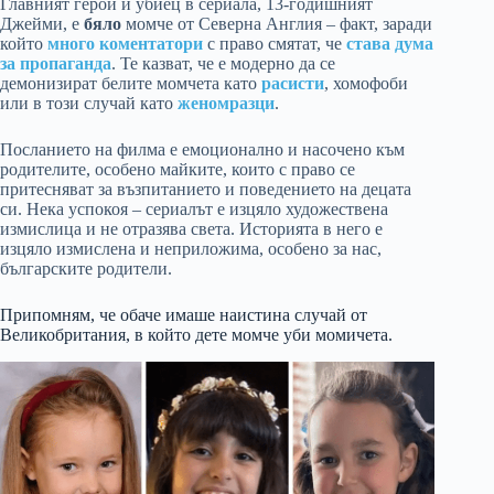
Главният герой и убиец в сериала, 13-годишният
Джейми, е
бяло
момче от Северна Англия – факт, заради
който
много коментатори
с право смятат, че
става дума
за пропаганда
. Те казват, че е модерно да се
демонизират белите момчета като
расисти
, хомофоби
или в този случай като
женомразци
.
Посланието на филма е емоционално и насочено към
родителите, особено майките, които с право се
притесняват за възпитанието и поведението на децата
си. Нека успокоя – сериалът е изцяло художествена
измислица и не отразява света. Историята в него е
изцяло измислена и неприложима, особено за нас,
българските родители.
Припомням, че обаче имаше наистина случай от
Великобритания, в който дете момче уби момичета.