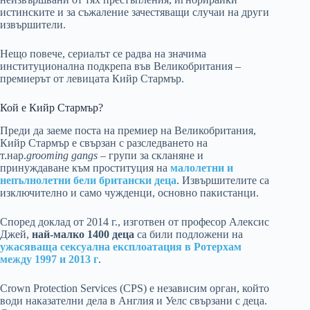
истинските и за съжаление зачестяващи случаи на други
извършители.
Нещо повече, сериалът се радва на значима
институционална подкрепа във Великобритания –
премиерът от левицата Кийр Стармър.
Кой е Кийр Стармър?
Преди да заеме поста на премиер на Великобритания,
Кийр Стармър е свързан с разследването на
т.нар.
grooming gangs
– групи за скланяне и
принуждаване към проституция на
малолетни и
непълнолетни бели британски деца
. Извършителите са
изключително и само чужденци, основно пакистанци.
Според доклад от 2014 г., изготвен от професор Алексис
Джей,
най-малко 1400 деца
са били подложени на
ужасяваща сексуална експлоатация в Ротерхам
между 1997 и 2013 г
.
Crown Protection Services (CPS) е независим орган, който
води наказателни дела в Англия и Уелс свързани с деца.