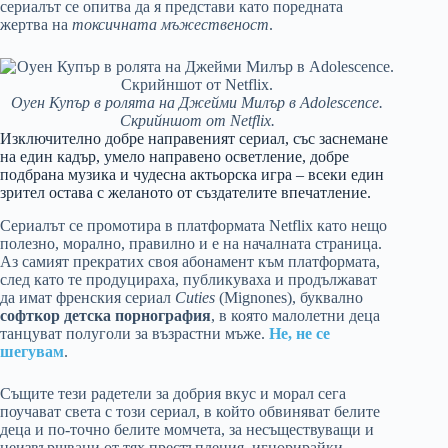
сериалът се опитва да я представи като поредната
жертва на
токсичната мъжественост
.
Оуен Купър в ролята на Джейми Милър в Adolescence.
Скрийншот от Netflix.
Изключително добре направеният сериал, със заснемане
на един кадър, умело направено осветление, добре
подбрана музика и чудесна актьорска игра – всеки един
зрител остава с желаното от създателите впечатление.
Сериалът се промотира в платформата Netflix като нещо
полезно, морално, правилно и е на началната страница.
Аз самият прекратих своя абонамент към платформата,
след като те продуцираха, публикуваха и продължават
да имат френския сериал
Cuties
(Mignones), буквално
софткор детска порнография
, в която малолетни деца
танцуват полуголи за възрастни мъже.
Не, не се
шегувам
.
Същите тези радетели за добрия вкус и морал сега
поучават света с този сериал, в който обвиняват белите
деца и по-точно белите момчета, за несъществуващи и
неизвършвани от тях престъпления, игнорирайки