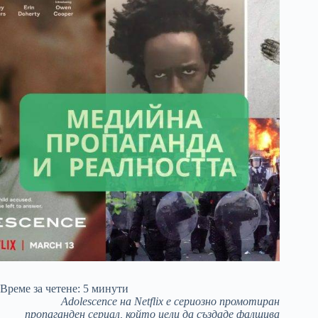
Време за четене:
5
минути
Adolescence на Netflix е сериозно промотиран
пропаганден сериал, който цели да създаде фалшива