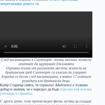
защитаващи децата си
.
След касапницата в Саутпорт: гневни местни жители
опитват да щурмуват джамията
Огромни тълпи от разгневени местни жители на
британския град Саутпорт са излезли по улиците.
Хората се бесни след касапницата, в която 17-годишен
руандиец кла британски деца.
Кийр Стармър смята, че сериалът
Adolesence
е толкова
добър и значим, че е наредил да бъде
показан във всички
училища в страната
.
С други думи, този пропаганден филм, целящ да създаде