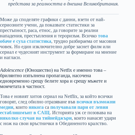
представа за реалността в днешна Великобритания.
Може да споделяте графики с данни, взети от най-
сериозните учени, да показвате статистики за
престъпност, раса, етнос, да говорите за реални
нападения, престъпления и тероризъм. Всичко
това
обаче е суха статистика
, трудно разбираема от масовия
човек. Но един изключително добре заснет филм или
сериал е чудесният инструмент за формиране на мнение
и нагласи.
Adolescence
(Юношество) на Netfix е именно това –
брилянтно изпълнена пропаганда, насочена
едновременно срещу белите хора и срещу мъжете и
момчетата в частност.
Това е новият хитов сериал на Netflix, за който всички
говорят, след обилно отразяване във
всички
възможни
медии
, които
някога
са
получавали пари от левия
естаблишмънт в САЩ
. Историята уж се позовава на
няколко случая на тийнейджъри
, които нанасят удари
с нож на свои връстнички в Обединеното кралство.