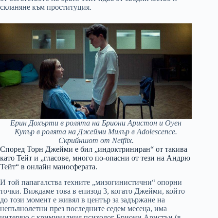
скланяне към проституция.
Ерин Дохърти в ролята на Бриони Аристон и Оуен
Купър в ролята на Джейми Милър в Adolescence.
Скрийншот от Netflix.
Според Торн Джейми е бил „индоктриниран“ от такива
като Тейт и „гласове, много по-опасни от тези на Андрю
Тейт“ в онлайн маносферата.
И той папагалства техните „мизогинистични“ опорни
точки. Виждаме това в епизод 3, когато Джейми, който
до този момент е живял в център за задържане на
непълнолетни през последните седем месеца, има
интервю с криминалния психолог Бриони Аристън (в