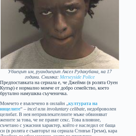
Убиецът им, руандиецът Аксел Рудакубана, на 17
години. Снимка:
Merseyside Police
Предпоставката на сериала е, че Джейми (в ролята Оуен
Купър) е нормално момче от добро семейство, което
брутално намушква съученичка.
Момчето е въвлечено в онлайн „
културата на
инцелите
“ –
incel
или
involuntary celibate
, недоброволен
целибат. В нея непривлекателните мъже обвиняват
жените за това, че не правят секс. Това влияние,
съчетано с ужасния характер, който е наследил от баща
си (в ролята е съавторът на сериала Стивън Греъм), кара