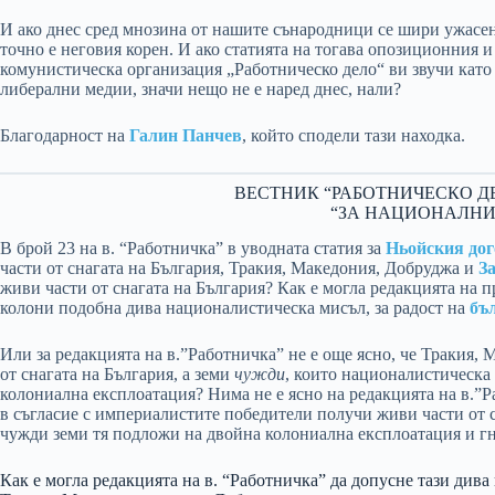
И ако днес сред мнозина от нашите сънародници се шири ужасен
точно е неговия корен. И ако статията на тогава опозиционния и
комунистическа организация „Работническо дело“ ви звучи като
либерални медии, значи нещо не е наред днес, нали?
Благодарност на
Галин Панчев
, който сподели тази находка.
ВЕСТНИК “РАБОТНИЧЕСКО ДЕЛО”
“ЗА НАЦИОНАЛНИ
В брой 23 на в. “Работничка” в уводната статия за
Ньойския дог
части от снагата на България, Тракия, Македония, Добруджа и
З
живи части от снагата на България? Как е могла редакцията на 
колони подобна дива националистическа мисъл, за радост на
бъ
Или за редакцията на в.”Работничка” не е още ясно, че Тракия, 
от снагата на България, а земи
чужди
, които националистическа 
колониална експлоатация? Нима не е ясно на редакцията на в.”
в съгласие с империалистите победители получи живи части от с
чужди земи тя подложи на двойна колониална експлоатация и г
Как е могла редакцията на в. “Работничка” да допусне тази дива