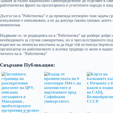
Тракия за пълно национално самоопределение до отделяне в сам
работнически фронт на пролетариата и угнетените народи и нац
Дългът на в.”Работничка” е да провежда неуморно тази задача с
изпълнение е невъзможно, а не да допуща такива грешки, които
шовинизъм.
Надяваме се, че редакцията на в.”Работничка” ще разбере добре 
необходимата за случая самокритика, но и чрез всестранното под
издигане на ленинска височина за да бъде той истински борческ
организатор на работничките и всички трудещи се жени в нашат
читател на в. “Работничка”
Свързани Публикации: