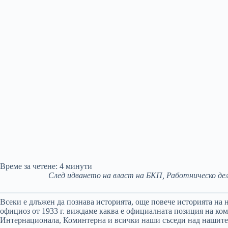
Време за четене:
4
минути
След идването на власт на БКП, Работническо де
Всеки е длъжен да познава историята, още повече историята на 
официоз от 1933 г. виждаме каква е официалната позиция на ко
Интернационала, Коминтерна и всички наши съседи над нашите