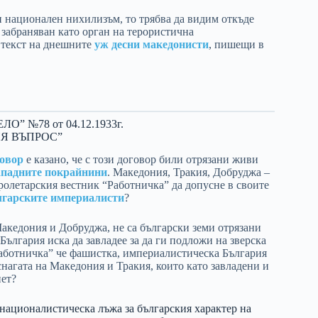
 национален нихилизъм, то трябва да видим откъде
 забраняван като орган на терористична
 текст на днешните
уж десни македонисти
, пишещи в
 №78 от 04.12.1933г.
Я ВЪПРОС”
овор
е казано, че с този договор били отрязани живи
ападните покрайнини
. Македония, Тракия, Добруджа –
пролетарския вестник “Работничка” да допусне в своите
лгарските империалисти
?
Македония и Добруджа, не са български земи отрязани
България иска да завладее за да ги подложи на зверска
Работничка” че фашистка, империалистическа България
нагата на Македония и Тракия, които като завладени и
нет?
 националистическа лъжа за българския характер на