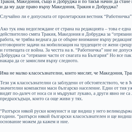
Тракия, Македония, също и Добруджа и по такъв начин да стан
и да му даде право върху Македония, Тракия и Добруджа?
Случайно ли е допусната от пролетарския вестник “Работничка”
Ако тук има недоглеждане от страна на редакцията – това е едн
действително смята Тракия, Македония и Добруджа за “отрязани ч
работа, че трябва веднага да се обърне внимание върху редакция
отговорните задачи на мобилизация на трудещите се жени срещ
и готвещата се война. За честта на в. “Работничка” ние не допу
Добруджа са “отрязани части от снагата на България” Но все пак
накара да се замислим върху следното.
Има не малко класосъзнателни, които мислят, че Македония, Тра
Тези уж класосъзнателни са заблудени от обстоятелството, че в
значителни компактни маси българско население. Едни от тия у
видят по-далеч от носа си и мъдруват лукаво, а други явно не
предразсъдъци, които са още живи у тях.
“Разтърси някой руски комунист и ще видиш у него великодърж
години. “разтърси някой български класосъзнателен и ще види
основание можем да кажем и ние.