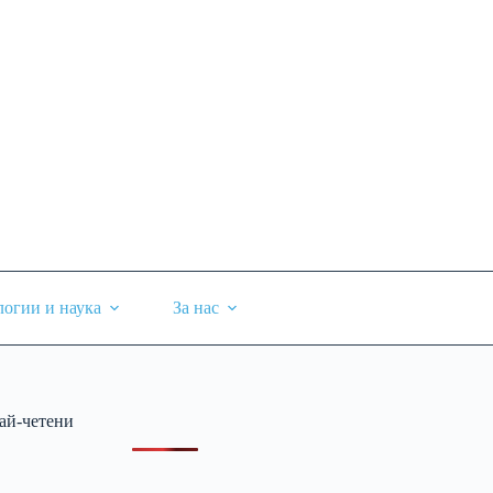
логии и наука
За нас
ай-четени