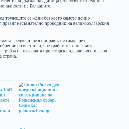
остоятелна държавна единица под лозунга за единен
ионалности на Балканите.
ред трудещите се жени без което самото нейно
 я правят несъзнателно проводник на великобългарския
своята грешка и ще я поправи, не само чрез
обрение на вестника, чрез работата за неговото
и тръбач на класовата пролетарска идеология и класов
а страна.