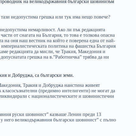
е проводник на великодържавния български шовинизъм
 тази недопустима грешка или тук има нещо повече?
а недопустима немарливост. Ако ли пък редакцията
асти от снагата на България, то това е толкова опасна
та на оня наш вестник на който е поверена една от най-
у империалистическата политика на фашистка България
скаме редакцията да мисли, че Тракия, Македония и
 допуснатата грешка на в.”Работничка” трябва да ни
кия и Добруджа, са български земи.
 Македония, Тракия и Добруджа наистина живеят
ж класосъзнателни (предимно интелигенти) не могат да
 са ликвидирали с националистическите и шовинистични
авния руски шовинист” казваше Ленин преди 13
ш у него великодържавния български шовинист” с пълно