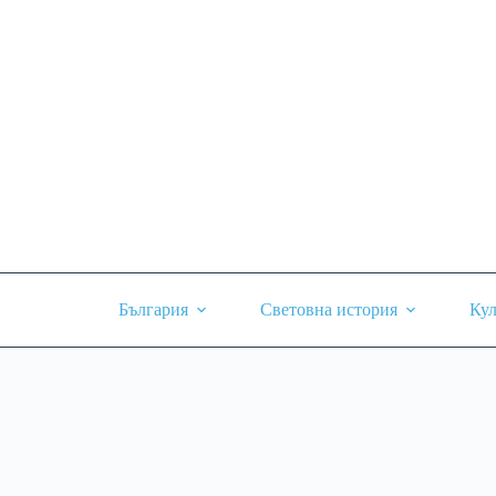
Skip
to
content
България
Световна история
Кул