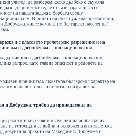
кия учител, да разберем колко дълбоко е съумяла
азсъдъци в масите, че от тази зараза не са се
жност на нашата задача в борбата срещу
ационализъм. В лицето на онези уж класосъзнателни,
я и Добруджа живее компактно българско население”
зъм.
връзка и с класовото пролетарско разрешение и на
овинизъм и дребнобуржоазния национализъм.
ликодържавния и дребнобуржоазния национализъм,
ния въпрос, като главна опасност в редовете на
държавен шовинизъм, лъжата за българския характер на
ната империалистическа политика на фашистка
ия и Добруджа, трябва да принадлежат на
ци, работнички, селяни и селянки на борба срещу
ване на готвещата се война и въоръжена антисъветска
од лозунга за правото на Македония, Добруджа и