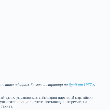
ло става официоз. Заглавна страница на
брой от 1967 г.
най-дълго управлявалата България партия. В партийния
мунистите и социалистите, поставяща интересите на
 такива.