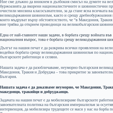
Ние сме длъжно да вникнем в дълбокия смисъл на думите на вели
буржоазията да вкорени националистичните и шовинистични предр
очистили мнозина класосъзнателни, за да стане ясна всичката ва
великодържавния шовинизъм, както и срещу дребнобуржоазния н
които мъдруват върху обстоятелството, че “в Македония, Траки
ние трябва да открием проводници на великобългарския шовини
Една от най-главните наши задачи, в борбата срещу войната във 
националния въпрос, това е борбата срещу великодържавния ш
Дългът на нашия печат е да разкрива всички проявления на ве
водейки борбата срещу великодържавния шовинизъм по национал
българските работници и селяни.
Нашата задача е да разобличаваме, неуморно българския велико
Македония, Тракия и Добруджа – това прикритие за завоевател
България.
Нашата задача е да доказваме неуморно, че Македония, Трак
македонци, тракийци и добруджанци.
Задачата на нашия печат е да мобилизираме българските работни
завоевателната политика на българския империализъм за осуетя
интервенция, да мобилизира трудещите се маси у нас на борба п