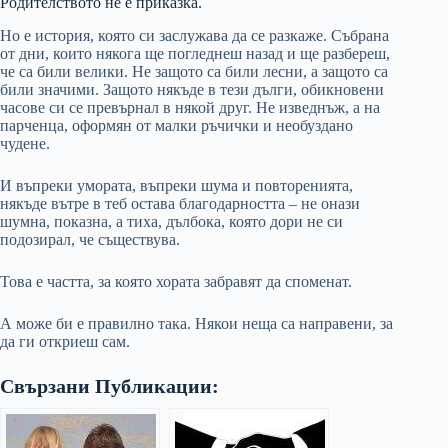
Родителството не е приказка.
Но е история, която си заслужава да се разкаже. Събрана
от дни, които някога ще погледнеш назад и ще разбереш,
че са били велики. Не защото са били лесни, а защото са
били значими. Защото някъде в тези дълги, обикновени
часове си се превърнал в някой друг. Не изведнъж, а на
парченца, оформян от малки ръчички и необуздано
чудене.
И въпреки умората, въпреки шума и повторенията,
някъде вътре в теб остава благодарността – не онази
шумна, показна, а тиха, дълбока, която дори не си
подозирал, че съществува.
Това е частта, за която хората забравят да споменат.
А може би е правилно така. Някои неща са направени, за
да ги откриеш сам.
Свързани Публикации: