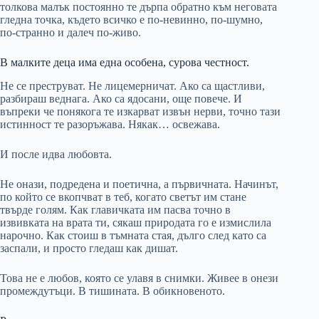
толкова малък постоянно те дърпа обратно към неговата
гледна точка, където всичко е по-невинно, по-шумно,
по-странно и далеч по-живо.
В малките деца има една особена, сурова честност.
Не се преструват. Не лицемерничат. Ако са щастливи,
разбираш веднага. Ако са ядосани, още повече. И
въпреки че понякога те изкарват извън нерви, точно тази
истинност те разоръжава. Някак… освежава.
И после идва любовта.
Не онази, подредена и поетична, а първичната. Начинът,
по който се вкопчват в теб, когато светът им стане
твърде голям. Как главичката им пасва точно в
извивката на врата ти, сякаш природата го е измислила
нарочно. Как стоиш в тъмната стая, дълго след като са
заспали, и просто гледаш как дишат.
Това не е любов, която се улавя в снимки. Живее в онези
промеждутъци. В тишината. В обикновеното.