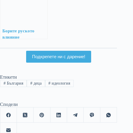
Борите руското
влияние
изключително
неправилно
Подкрепете ни с дарение!
Етикети
#
България
#
деца
#
идеология
Сподели