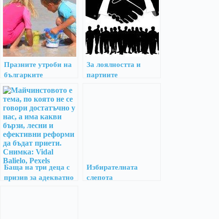
Празните утроби на
За лоялността и
българките
партиите
Баща на три деца с
Избирателната
призив за адекватно
слепота
майчинство