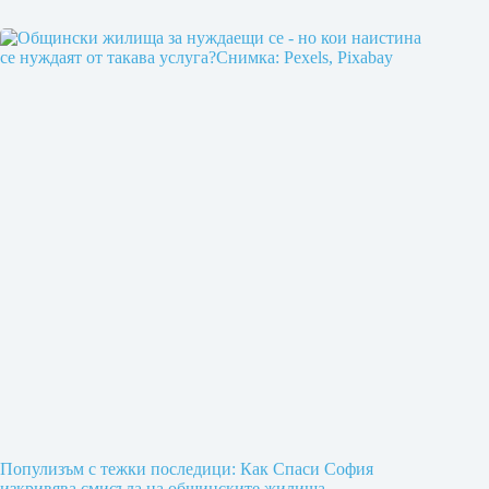
Популизъм с тежки последици: Как Спаси София
изкривява смисъла на общинските жилища