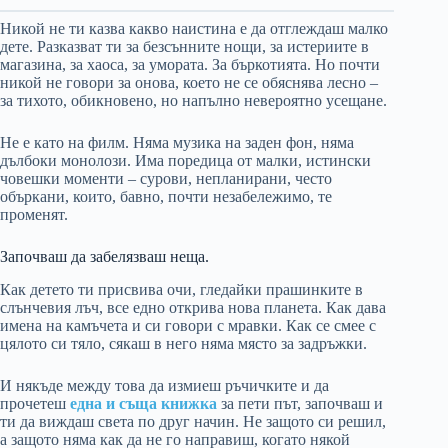
Никой не ти казва какво наистина е да отглеждаш малко
дете. Разказват ти за безсънните нощи, за истериите в
магазина, за хаоса, за умората. За бъркотията. Но почти
никой не говори за онова, което не се обяснява лесно –
за тихото, обикновено, но напълно невероятно усещане.
Не е като на филм. Няма музика на заден фон, няма
дълбоки монолози. Има поредица от малки, истински
човешки моменти – сурови, непланирани, често
объркани, които, бавно, почти незабележимо, те
променят.
Започваш да забелязваш неща.
Как детето ти присвива очи, гледайки прашинките в
слънчевия лъч, все едно открива нова планета. Как дава
имена на камъчета и си говори с мравки. Как се смее с
цялото си тяло, сякаш в него няма място за задръжки.
И някъде между това да измиеш ръчичките и да
прочетеш
една и съща книжка
за пети път, започваш и
ти да виждаш света по друг начин. Не защото си решил,
а защото няма как да не го направиш, когато някой