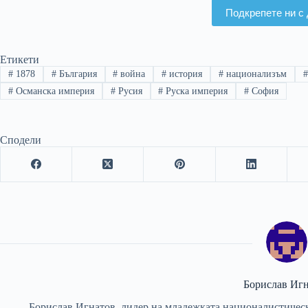
Подкрепете ни с 
Етикети
#
1878
#
България
#
война
#
история
#
национализъм
#
#
Османска империя
#
Русия
#
Руска империя
#
София
Сподели
Борислав Иг
Борислав Игнатов, лидер на младежката националистическ