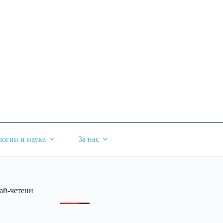
логии и наука
За нас
ай-четени