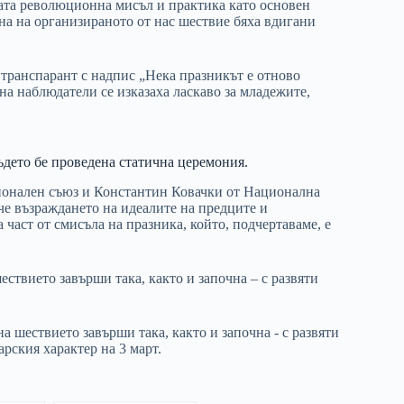
ката революционна мисъл и практика като основен
на на организираното от нас шествие бяха вдигани
 транспарант с надпис „Нека празникът е отново
а наблюдатели се изказаха ласкаво за младежите,
ъдето бе проведена статична церемония.
онален съюз и Константин Ковачки от Национална
 че възраждането на идеалите на предците и
аст от смисъла на празника, който, подчертаваме, е
ствието завърши така, както и започна – с развяти