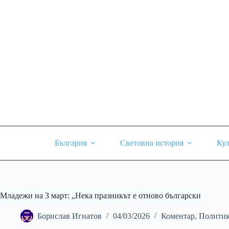
Skip
to
content
България
Световна история
Кул
Младежи на 3 март: „Нека празникът е отново български
Борислав Игнатов
04/03/2026
Коментар
,
Политик