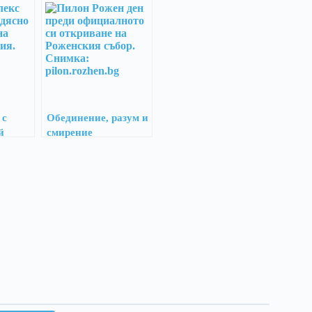
 с
Обединение, разум и
й
смирение