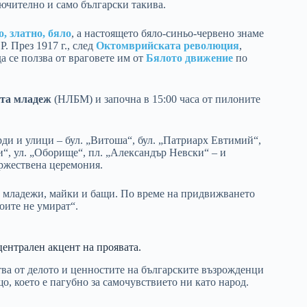
ючително и само български такива.
о, златно, бяло
, а настоящето бяло-синьо-червено знаме
. През 1917 г., след
Октомврийската революция
,
а се ползва от враговете им от
Бялото движение
по
ата младеж
(НЛБМ) и започна в 15:00 часа от пилоните
ди и улици – бул. „Витоша“, бул. „Патриарх Евтимий“,
ки“, ул. „Оборище“, пл. „Александър Невски“ – и
ържествена церемония.
, младежи, майки и бащи. По време на придвижването
оите не умират“.
централен акцент на проявата.
тва от делото и ценностите на българските възрожденци
, което е пагубно за самочувствието ни като народ.