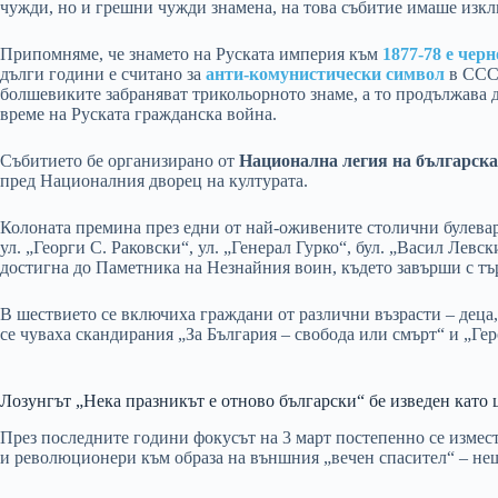
чужди, но и грешни чужди знамена, на това събитие имаше изкл
Припомняме, че знамето на Руската империя към
1877-78 е черн
дълги години е считано за
анти-комунистически символ
в СССР
болшевиките забраняват трикольорното знаме, а то продължава д
време на Руската гражданска война.
Събитието бе организирано от
Национална легия на българск
пред Националния дворец на културата.
Колоната премина през едни от най-оживените столични булевар
ул. „Георги С. Раковски“, ул. „Генерал Гурко“, бул. „Васил Левс
достигна до Паметника на Незнайния воин, където завърши с т
В шествието се включиха граждани от различни възрасти – деца
се чуваха скандирания „За България – свобода или смърт“ и „Гер
Лозунгът „Нека празникът е отново български“ бе изведен като 
През последните години фокусът на 3 март постепенно се измес
и революционери към образа на външния „вечен спасител“ – нещо