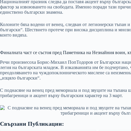
Националният празник следва да поставя акцент върху българс
фактор за извоюването на свободата. Именно поради тази причи
единствено български знамена.
Колоните бяха водени от венец, следван от легионерски тъпан и
български“. Шествието протече при висока дисциплина и мнозин
които видяха.
Финалната част се състоя пред Паметника на Незнайния воин, к
Речи произнесоха Борис-Михаил ПопТодоров от Български наци
легия на българската младеж. В изказванията им бе подчертано,
преодоляването на чуждопоклонническото мислене са неизменна ч
„изцяло български“.
С поднасяне на венец пред мемориала и под звуците на тъпана ше
трибагреници и акцент върху българския характер на 3 март.
Свързани Публикации: