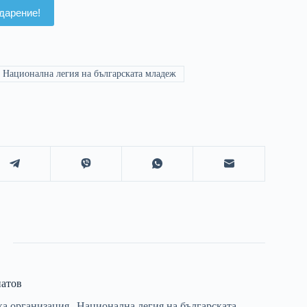
дарение!
Национална легия на българската младеж
натов
а организация „Национална легия на българската