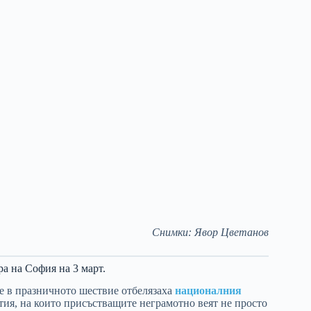
Снимки: Явор Цветанов
ра на София на 3 март.
те в празничното шествие отбелязаха
националния
ития, на които присъстващите неграмотно веят не просто