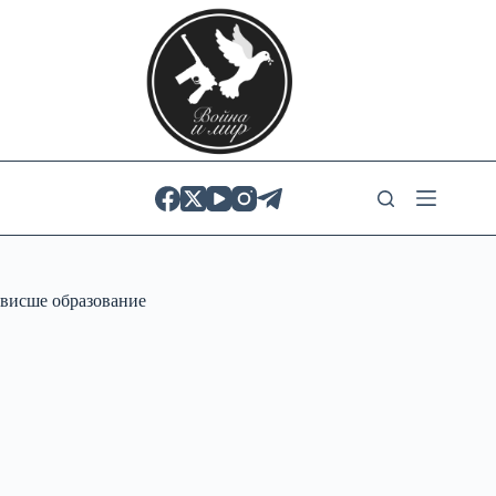
Skip
to
content
висше образование