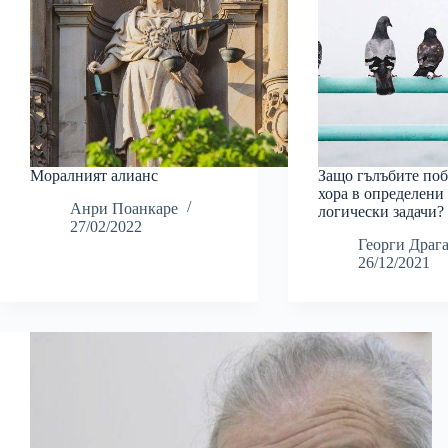
Моралният алианс
Защо гълъбите по
хора в определени
Анри Поанкаре
логически задачи?
27/02/2022
Георги Драг
26/12/2021