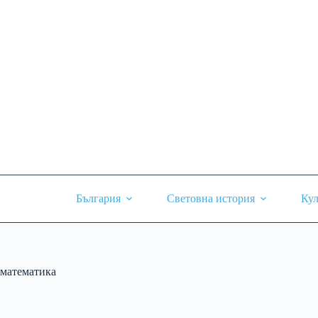
Skip
to
content
България
Световна история
Кул
математика