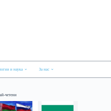
логии и наука
За нас
ай-четени