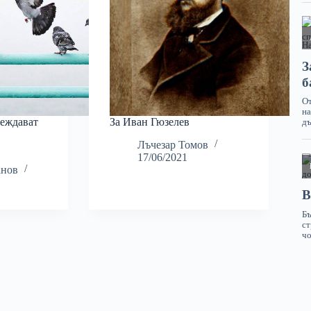
беждават
За Иван Гюзелев
Лъчезар Томов
17/06/2021
анов