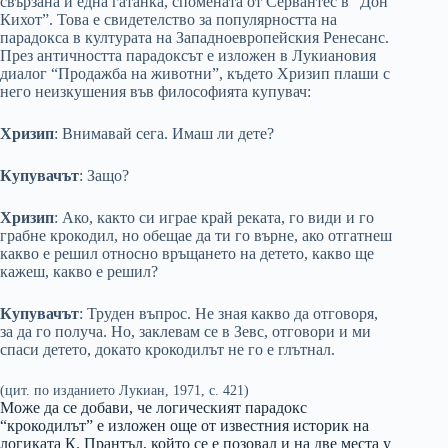
свързана и една гатанка, спомената от Сервантес в “Дон
Кихот”. Това е свидетелство за популярността на
парадокса в културата на Западноевропейския Ренесанс.
През античността парадоксът е изложен в Лукиановия
диалог “Продажба на животни”, където Хризип плаши с
него неизкушения във философията купувач:
Хризип
: Внимавай сега. Имаш ли дете?
Купувачът
: Защо?
Хризип
: Ако, както си играе край реката, го види и го
грабне крокодил, но обещае да ти го върне, ако отгатнеш
какво е решил относно връщането на детето, какво ще
кажеш, какво е решил?
Купувачът
: Труден въпрос. Не зная какво да отговоря,
за да го получа. Но, заклевам се в Зевс, отговори и ми
спаси детето, докато крокодилът не го е глътнал.
(цит. по изданието Лукиан, 1971, с. 421)
Може да се добави, че логическият парадокс
“крокодилът” е изложен още от известния историк на
логиката К. Прантъл, който се е позовал и на две места у