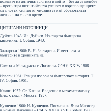
познавач на античната логика и който – без да се колебае
– иронизира византийската ученост в кореспонденцията
си с човек, смятан от мнозина за най-образованата
личност на своето време.
ЦИТИРАНИ ИЗТОЧНИЦИ
Дуйчев 1943: Ив. Дуйчев. Из старата българска
книжнина, І, София, 1943.
Златарски 1908: В. Н. Златарски. Известията за
българите в хрониката на
Симеона Метафраста и Логотета, СбНУ, ХХІV, 1908
Извори 1961: Гръцки извори за българската история. Т.
ІV. София, 1961.
Клини 1957: Ст. Клини. Введение в метаматематику
(пер. с англ.). Москва, 1957.
Кузнецов 1900: И. Кузнецов. Писмата на Лъва Магистра
и Романа Лакапина – СбНУ ХVІ и ХVІІ, София, 1900.