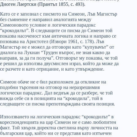
Диоген Лаертски (Прантъл 1855, с. 493).
Като се е запознал с писмото на Симеон, Лъв Магистър
без съмнение е направил аналогията между
Симеоновото условие и логическия парадокс
“крокодилът”. В следващите си писма до Симеон той
показва насоченост към античната логика и направо се
позовава на Аристотел (Извори 1961, с. 178). Лъв
Магистър не е можел да отговори като “купувачът” от
диалога на Лукиан “Труден въпрос, не зная какво да
направя, за да ги получа”. Отговорът му показва, че той
е решил да използва двусмислен израз, който да може да
се разчете и като отрицание, и като утвърждение.
Симеон обаче не е бил разположен да откликне на
подобни търсения на отговор на неразрешимия
логически парадокс. Дал веднъж да се разбере, че той
вижда себе си в позицията на “крокодила”, той в
следващите си писма препотвърждава своята позиция.
Използването на логическия парадокс “крокодилът” в
кореспонденцията на цар Симеон не е само любопитен
факт. Той хвърля директна светлина върху личността на
българския цар, който ни се представя като изтънчен