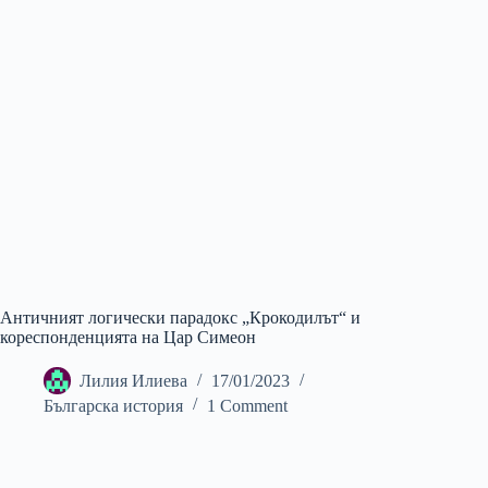
Античният логически парадокс „Крокодилът“ и
кореспонденцията на Цар Симеон
Лилия Илиева
17/01/2023
Българска история
1 Comment