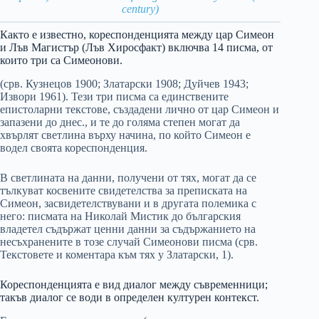
century)
Както е известно, кореспонденцията между цар Симеон
и Лъв Магистър (Лъв Хиросфакт) включва 14 писма, от
които три са Симеонови.
(срв. Кузнецов 1900; Златарски 1908; Дуйчев 1943;
Извори 1961). Тези три писма са единствените
епистоларни текстове, създадени лично от цар Симеон и
запазени до днес., и те до голяма степен могат да
хвърлят светлина върху начина, по който Симеон е
водел своята кореспонденция.
В светлината на данни, получени от тях, могат да се
тълкуват косвените свидетелства за преписката на
Симеон, засвидетелствувани и в другата полемика с
него: писмата на Николай Мистик до българския
владетел съдържат ценни данни за съдържанието на
несъхранените в тозе случай Симеонови писма (срв.
Текстовете и коментара към тях у Златарски, 1).
Кореспонденцията е вид диалог между съвременници;
такъв диалог се води в определен културен контекст.