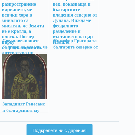
Средновековните
Никифор Григора за
българи са знаели, че
българите северно от
Земята е кръгла
Дунава
Западният Ренесанс
и българският му
отглас
Подкрепете ни с дарение!