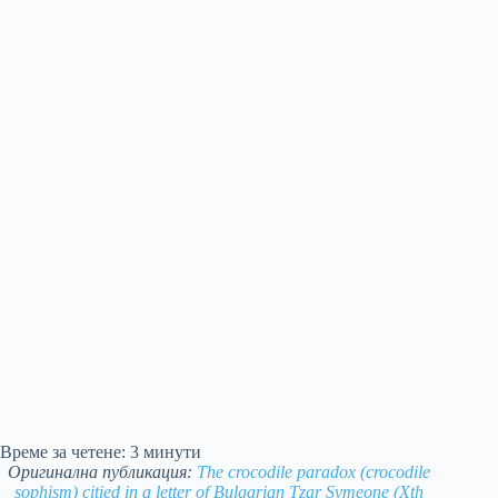
Време за четене:
3
минути
Оригинална публикация:
The crocodile paradox (crocodile
sophism) citied in a letter of Bulgarian Tzar Symeone (Xth