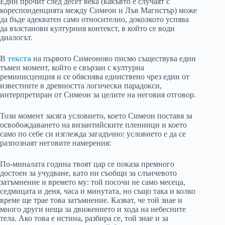
Един прочит след десет века (какъвто е случаят с
кореспонденцията между Симеон и Лъв Магистър) може
да бъде адекватен само относително, доколкото успява
да възстанови културния контекст, в който се води
диалогът.
В
текста
на първото Симеоново писмо съществува един
тъмен момент, който е свързан с културна
реминисценция и се обяснява единствено чрез един от
известните в древността логически парадокси,
интерпретиран от Симеон за целите на неговия отговор.
Този момент засяга условието, което Симеон поставя за
освобождаването на византийските пленници и което
само по себе си изглежда загадъчно: условието е да се
разпознаят неговите намерения:
По-миналата година твоят цар се показа премного
достоен за учудване, като ни съобщи за слънчевото
затъмнение и времето му: той посочи не само месеца,
седмицата и деня, часа и минутата, но също така и колко
време ще трае това затъмнение. Казват, че той знае и
много други неща за движението и хода на небесните
тела. Ако това е истина, разбира се, той знае и за