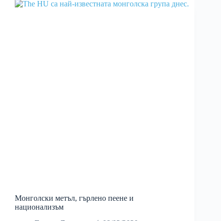
Монголски метъл, гърлено пеене и
национализъм