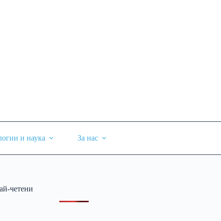
логии и наука
За нас
ай-четени