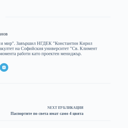
анов
на и мир". Завършил НГДЕК "Константин Кирил
култет на Софийския университет "Св. Климент
 момента работи като проектен мениджър.
NEXT
ПУБЛИКАЦИЯ
Паспортите по света имат само 4 цвята