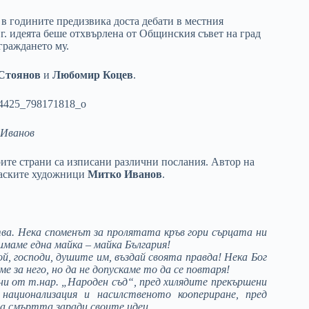
 в годините предизвика доста дебати в местния
г. идеята беше отхвърлена от Общинския съвет на град
граждането му.
Стоянов
и
Любомир Коцев
.
 Иванов
рите страни са изписани различни послания. Автор на
ргаските художници
Митко Иванов
.
ва. Нека споменът за пролятата кръв гори сърцата ни
 имаме една майка – майка България!
й, господи, душите им, въздай своята правда! Нека Бог
е за него, но да не допускаме то да се повтаря!
ни от т.нар. „Народен съд“, пред хилядите прекършени
ационализация и насилственото коопериране, пред
а смъртта заради своите идеи.