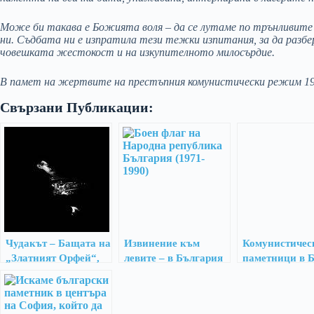
Може би такава е Божията воля – да се лутаме по трънливите
ни. Съдбата ни е изпратила тези тежки изпитания, за да разб
човешката жестокост и на изкупителното милосърдие.
В памет на жертвите на престъпния комунистически режим 19
Свързани Публикации:
Чудакът – Бащата на
Извинение към
Комунистичес
„Златният Орфей“,
левите – в България
паметници в Б
който не бива да
е имало фашизъм!
бъде забравен