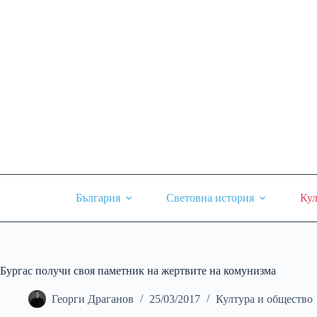
Skip
to
content
България
Световна история
Кул
Бургас получи своя паметник на жертвите на комунизма
Георги Драганов
25/03/2017
Култура и общество