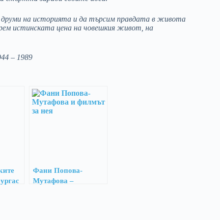
 друми на историята и да търсим правдата в живота
ерем истинската цена на човешкия живот, на
44 – 1989
ките
Фани Попова-
ургас
Мутафова –
непознатата
незабравена