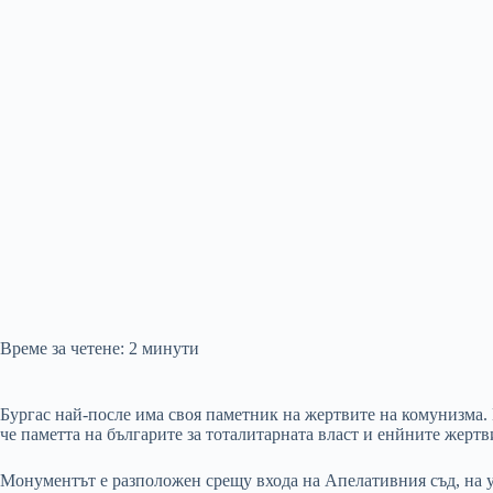
Време за четене:
2
минути
Бургас най-после има своя паметник на жертвите на комунизма. 
че паметта на българите за тоталитарната власт и енйните жертв
Монументът е разположен срещу входа на Апелативния съд, на у