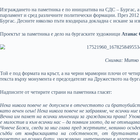
Изграждането на паметника е по инициатива на СДС – Бургас, а
парламент и сред различните политически формации. През 2012 
Бургас. Десните няколко пъти входираха докладна с искане за из
Проектът за паметника е дело на бургаските художници
Атанас 
Снимка: Митко
Той е под формата на кръст, а на черни мраморни плочи от чети
текста върху монумента е председателят на Дружеството на бу
Надписите от четирите страни на паметника гласят:
Нека никога повече не допуснем в отечеството си братоубийст
като вечен огън! Нека никога повече не забравяме, че всички ние
Вечна им памет на всички мъченици за граждански права! Упоко
е милостив и към всички нас – да помним злото, да не отмъщавам
Човече Божи, сведи за миг глава пред жертвите, невинно осъде
съдби от конфискацията на собственост, от бруталната н
паметта на всички бити, унижавани, интернирани в лагерите н