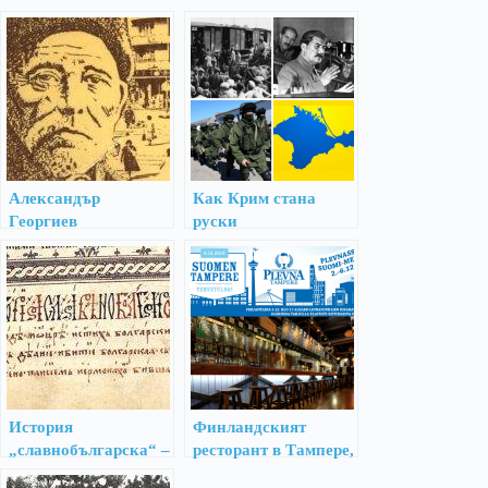
Александър
Как Крим стана
Георгиев
руски
Коджакафалията –
Бащата на Бургас
История
Финландският
„славнобългарска“ –
ресторант в Тампере,
вода в мелницата на
кръстен на Плевен,