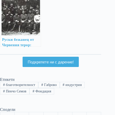
Държавна сигурност
работи от 1879 г.
Руски бежанец от
Червения терор:
Моето пристигане в
България и първите
ми впечатления от
Подкрепете ни с дарение!
нея
Етикети
#
благотворителност
#
Габрово
#
индустрия
#
Пенчо Семов
#
Фондация
Сподели