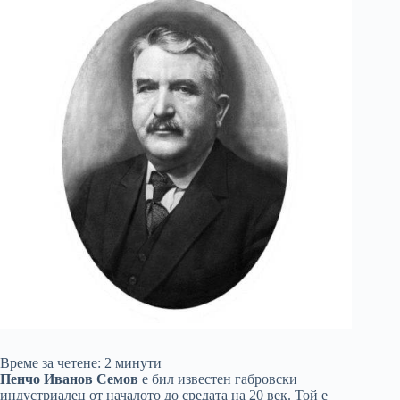
Време за четене:
2
минути
Пенчо Иванов Семов
е бил известен габровски
индустриалец от началото до средата на 20 век. Той е