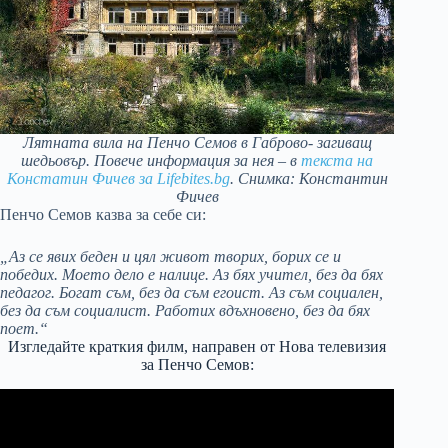
Лятната вила на Пенчо Семов в Габрово- загиващ
шедьовър. Повече информация за нея – в
текста на
Констатин Фичев за Lifebites.bg
. Снимка: Константин
Фичев
Пенчо Семов казва за себе си:
„Аз се явих беден и цял живот творих, борих се и
победих. Моето дело е налице. Аз бях учител, без да бях
педагог. Богат съм, без да съм егоист. Аз съм социален,
без да съм социалист. Работих вдъхновено, без да бях
поет.“
Изгледайте краткия филм, направен от Нова телевизия
за Пенчо Семов: