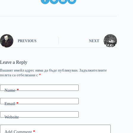
PREVIOUS
NEXT
Leave a Reply
Вашият имейл адрес няма да бъде публикуван.
Задължителните
полета са отбелязани с
*
Name
*
Email
*
Website
Add Comment
*