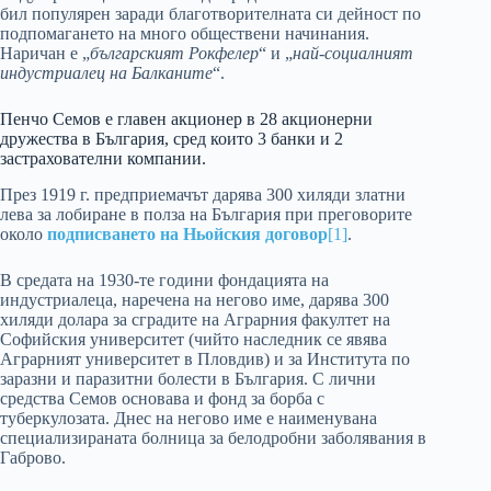
бил популярен заради благотворителната си дейност по
подпомагането на много обществени начинания.
Наричан е „
българският Рокфелер
“ и „
най-социалният
индустриалец на Балканите
“.
Пенчо Семов е главен акционер в 28 акционерни
дружества в България, сред които 3 банки и 2
застрахователни компании.
През 1919 г. предприемачът дарява 300 хиляди златни
лева за лобиране в полза на България при преговорите
около
подписването на Ньойския договор
[1]
.
В средата на 1930-те години фондацията на
индустриалеца, наречена на негово име, дарява 300
хиляди долара за сградите на Аграрния факултет на
Софийския университет (чийто наследник се явява
Аграрният университет в Пловдив) и за Института по
заразни и паразитни болести в България. С лични
средства Семов основава и фонд за борба с
туберкулозата. Днес на негово име е наименувана
специализираната болница за белодробни заболявания в
Габрово.