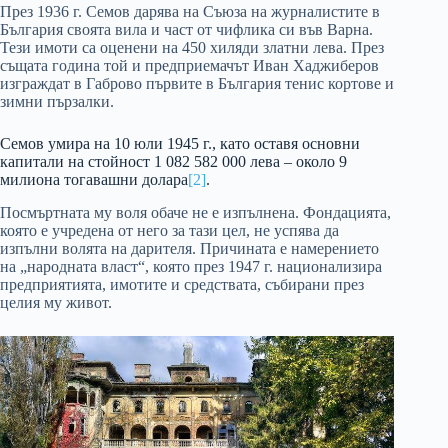
През 1936 г. Семов дарява на Съюза на журналистите в
България своята вила и част от чифлика си във Варна.
Тези имоти са оценени на 450 хиляди златни лева. През
същата година той и предприемачът Иван Хаджиберов
изграждат в Габрово първите в България тенис кортове и
зимни пързалки.
Семов умира на 10 юли 1945 г., като оставя основни
капитали на стойност 1 082 582 000 лева – около 9
милиона тогавашни долара
[2]
.
Посмъртната му воля обаче не е изпълнена. Фондацията,
която е учредена от него за тази цел, не успява да
изпълни волята на дарителя. Причината е намерението
на „народната власт“, която през 1947 г. национализира
предприятията, имотите и средствата, събирани през
целия му живот.