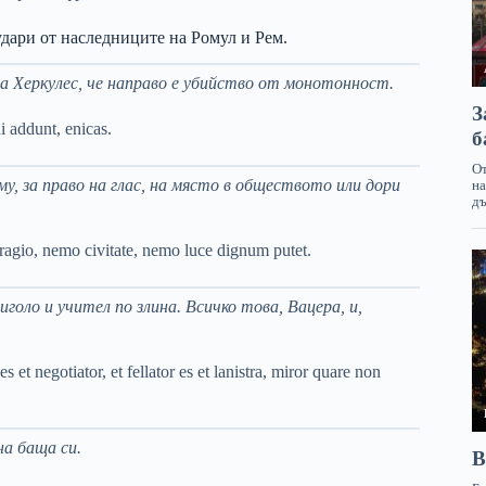
удари от наследниците на Ромул и Рем.
на Херкулес, че направо е убийство от монотонност.
i addunt, enicas.
му, за право на глас, на място в обществото или дори
agio, nemo civitate, nemo luce dignum putet.
иголо и учител по злина. Всичко това, Вацера, и,
s et negotiator, et fellator es et lanistra, miror quare non
на баща си.