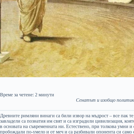
Време за четене:
2
минути
Сенатът и изобщо политика
Древните римляни винаги са били извор на мъдрост – все пак те
завладели са познатия им свят и са изградили цивилизация, коя
в основата на съвременната ни. Естествено, при толкова умни и
пробождали по-умело и от меч и са разбивали опонента си само 