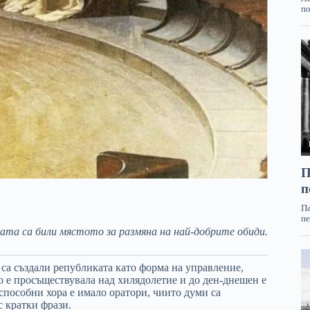
та са били мястото за размяна на най-добрите обиди.
 са създали републиката като форма на управление,
то е просъществувала над хилядолетие и до ден-днешен е
 способни хора е имало оратори, чиито думи са
с кратки фрази.