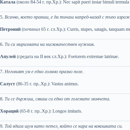
Катала
(около 84-54 г. пр.Хр.): Nec sapit pueri instar bimuli termula 
5.
Всичко, което правиш, е да тичаш напред-назад с тъпо изражен
Петроний
(починал 65 г. сл.Хр.): Curris, stupes, satagis, tanquam mu
6.
Ти си миризмата на нискокачествен нужник.
Апулей
(средата на II век сл.Хр.): Foetorem extremae latrinae.
7.
Неговият ум е едно голямо празно поле.
Салуст
(86-35 г. пр..Хр.): Vastus animus.
8.
Ти се държиш, сякаш си едно от големите момчета.
Хораций
(65-8 г. пр..Хр.): Longos imitaris.
9.
Той вдига шум като петел, който се кара на кокошката си.