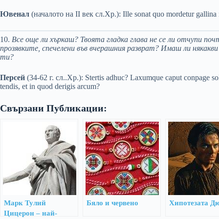
Ювенал
(началото на II век сл.Хр.): Ille sonat quo mordetur gallina 
10.
Все още ли хъркаш? Твоята гладка глава не се ли отчупи п
прозявките, спечелени във вчерашния разврат? Имаш ли някакви
ти?
Персей
(34-62 г. сл..Хр.): Stertis adhuc? Laxumque caput conpage sol
tendis, et in quod derigis arcum?
Свързани Публикации:
Марк Тулий
Бяло и червено
Хипотезата Д
Цицерон – най-