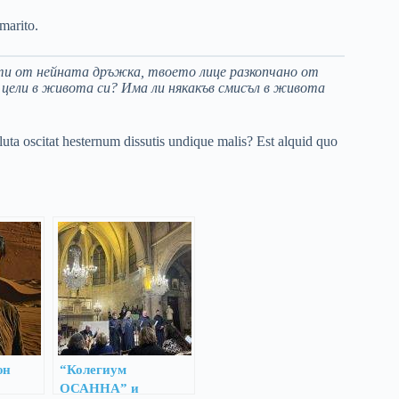
marito.
очти от нейната дръжка, твоето лице разкопчано от
 цели в живота си? Има ли някакъв смисъл в живота
uta oscitat hesternum dissutis undique malis? Est alquid quo
юн
“Колегиум
ОСАННА” и