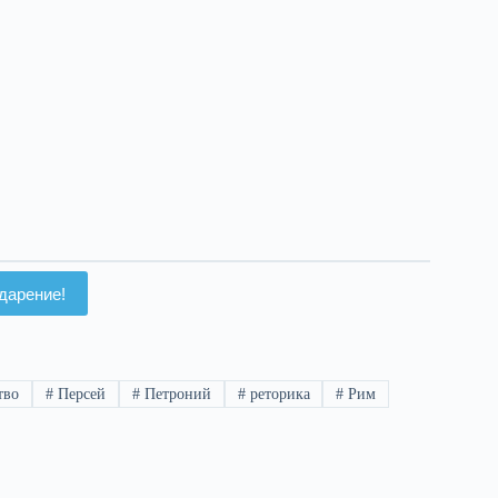
присъствието му в
Европа
дарение!
тво
#
Персей
#
Петроний
#
реторика
#
Рим