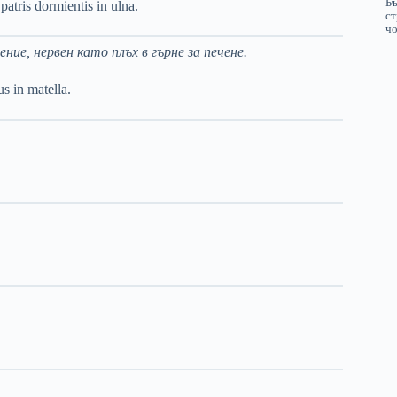
patris dormientis in ulna.
ие, нервен като плъх в гърне за печене.
s in matella.