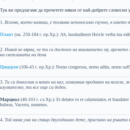
Тук ви предлагаме да прочетете някои от най-добрите словесни 
1.
Всичко, което казваш, е толкова непоносимо скучно, в името 
Плавт
(ок. 250-184 г. пр.Хр.): Ah, lassitudinem Hercle verba tua mih
2.
Никой не вярва, че ти си достоен на вниманието му, времето 
на светлината на деня.
Цицерон
(106-43 г. пр.Хр.): Nemo congressu, nemo aditu, nemo suffr
3.
Ти си доносник и копач на кал, измамник продавач на колела, ж
изумително, ти все още си беден.
Марциал
(40-103 г. сл.Хр.): Et delator es et calumniator, et fraudator e
habeas, Vacerra, nummos.
4.
Той няма ума на спящо двугодишно дете, приспано на ръката 