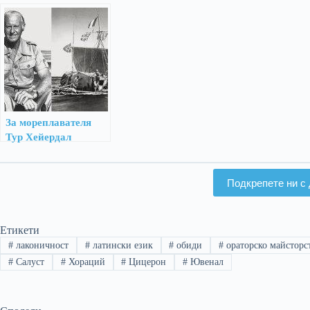
прочутият оратор на
Рим
За мореплавателя
Тур Хейердал
Подкрепете ни с 
Етикети
#
лаконичност
#
латински език
#
обиди
#
ораторско майсторс
#
Салуст
#
Хораций
#
Цицерон
#
Ювенал