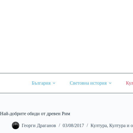
Skip
to
content
България
Световна история
Кул
Най-добрите обиди от древен Рим
Георги Драганов
03/08/2017
Култура
,
Култура и 