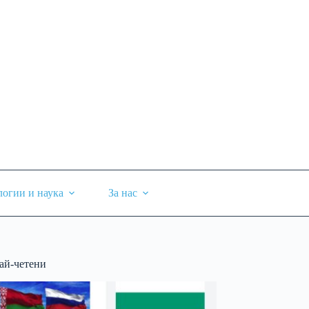
логии и наука
За нас
ай-четени