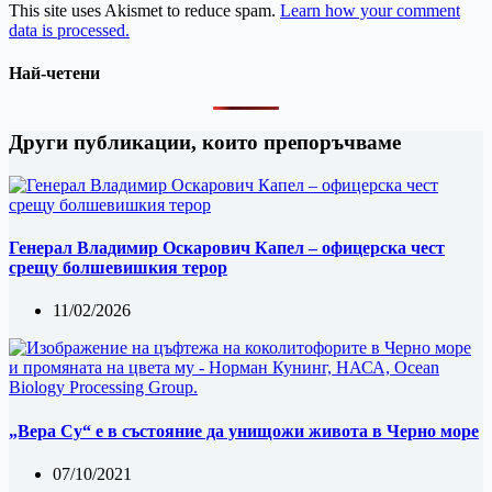
This site uses Akismet to reduce spam.
Learn how your comment
data is processed.
Най-четени
Други публикации, които препоръчваме
Генерал Владимир Оскарович Капел – офицерска чест
срещу болшевишкия терор
11/02/2026
„Вера Су“ е в състояние да унищожи живота в Черно море
07/10/2021