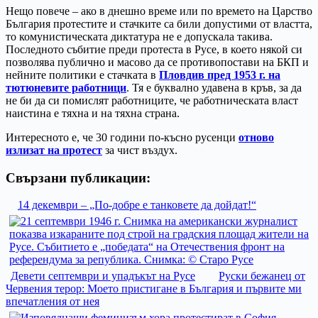
Нещо повече – ако в днешно време или по времето на Царство
България протестите и стачките са били допустими от властта,
то комунистическата диктатура не е допускала такива.
Последното събитие преди протеста в Русе, в което някой си
позволява публично и масово да се противопостави на БКП и
нейните политики е стачката в
Пловдив пред 1953 г. на
тютюневите работници
. Тя е буквално удавена в кръв, за да
не би да си помислят работниците, че работническата власт
наистина е тяхна и на тяхна страна.
Интересното е, че 30 години по-късно русенци
отново
излизат на протест
за чист въздух.
Свързани публикации:
14 декември – „По-добре е танковете да дойдат!“
Девети септември и упадъкът на Русе
Руски бежанец от
Червения терор: Моето пристигане в България и първите ми
впечатления от нея