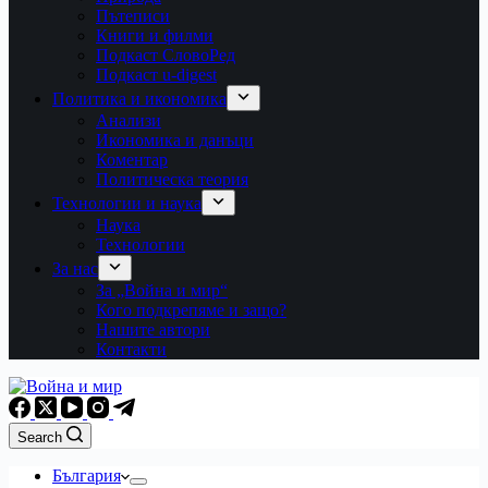
Пътеписи
Книги и филми
Подкаст СловоРед
Подкаст u-digest
Политика и икономика
Анализи
Икономика и данъци
Коментар
Политическа теория
Технологии и наука
Наука
Технологии
За нас
За „Война и мир“
Кого подкрепяме и защо?
Нашите автори
Контакти
Search
България