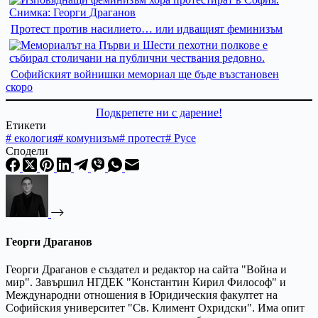
Протест против насилието… или идващият феминизъм
Софийският войнишки мемориал ще бъде възстановен
скоро
Подкрепете ни с дарение!
Етикети
#
екология
#
комунизъм
#
протест
#
Русе
Сподели
Георги Драганов
Георги Драганов е създател и редактор на сайта "Война и
мир". Завършил НГДЕК "Константин Кирил Философ" и
Международни отношения в Юридическия факултет на
Софийския университет "Св. Климент Охридски". Има опит