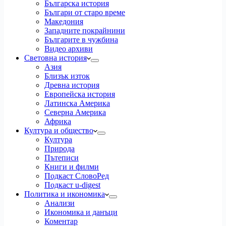
Българска история
Българи от старо време
Македония
Западните покрайнини
Българите в чужбина
Видео архиви
Световна история
Азия
Близък изток
Древна история
Европейска история
Латинска Америка
Северна Америка
Африка
Култура и общество
Култура
Природа
Пътеписи
Книги и филми
Подкаст СловоРед
Подкаст u-digest
Политика и икономика
Анализи
Икономика и данъци
Коментар