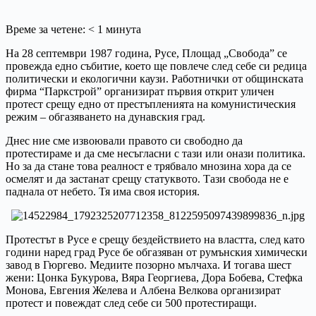
Време за четене:
< 1
минута
На 28 септември 1987 година, Русе, Площад „Свобода” се
провежда едно събитие, което ще повлече след себе си редица
политически и екологични каузи. Работнички от общинската
фирма “Паркстрой” организират първия открит уличен
протест срещу едно от престъпленията на комунистическия
режим – обгазяването на дунавския град.
Днес ние сме извоювали правото си свободно да
протестираме и да сме несъгласни с тази или онази политика.
Но за да стане това реалност е трябвало мнозина хора да се
осмелят и да застанат срещу статуквото. Тази свобода не е
паднала от небето. Тя има своя история.
Протестът в Русе е срещу бездействието на властта, след като
години наред град Русе бе обгазяван от румънския химически
завод в Гюргево. Медиите позорно мълчаха. И тогава шест
жени: Цонка Букурова, Вяра Георгиева, Дора Бобева, Стефка
Монова, Евгения Желева и Албена Велкова организират
протест и повеждат след себе си 500 протестиращи.