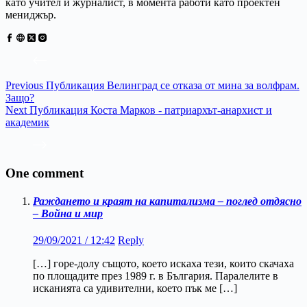
като учител и журналист, в момента работи като проектен
мениджър.
Previous
Публикация
Велинград се отказа от мина за волфрам.
Защо?
Next
Публикация
Коста Марков - патриархът-анархист и
академик
One comment
Раждането и краят на капитализма – поглед отдясно
– Война и мир
29/09/2021 / 12:42
Reply
[…] горе-долу същото, което искаха тези, които скачаха
по площадите през 1989 г. в България. Паралелите в
исканията са удивителни, което пък ме […]