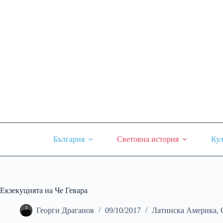
Skip
to
content
България
Световна история
Кул
Екзекуцията на Че Гевара
Георги Драганов
09/10/2017
Латинска Америка
,