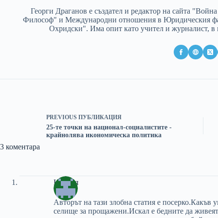
Георги Драганов е създател и редактор на сайта "Вой
Философ" и Международни отношения в Юридическия фа
Охридски". Има опит като учител и журналист, в
PREVIOUS
ПУБЛИКАЦИЯ
25-те точки на национал-социалистите -
крайнолява икономическа политика
3 коментара
Крисия
Авторът на тази злобна статия е посерко.Какъв у
селище за прощажени.Искал е бедните да живея