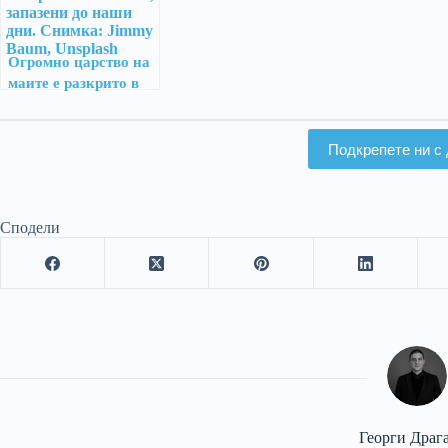
Огромно царство на
маите е разкрито в
гватемалската
джунгла
Подкрепете ни с 
Сподели
Георги Драг