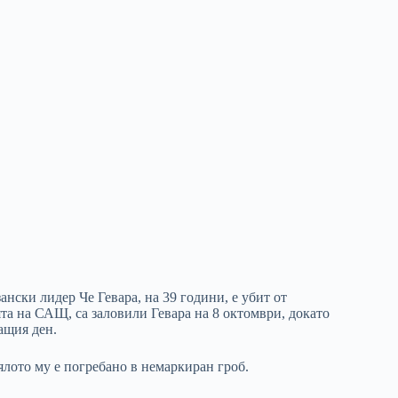
нски лидер Че Гевара, на 39 години, е убит от
та на САЩ, са заловили Гевара на 8 октомври, докато
ащия ден.
тялото му е погребано в немаркиран гроб.