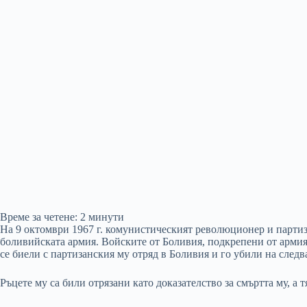
Време за четене:
2
минути
На 9 октомври 1967 г. комунистическият революционер и партиза
боливийската армия. Войските от Боливия, подкрепени от армия
се биели с партизанския му отряд в Боливия и го убили на следв
Ръцете му са били отрязани като доказателство за смъртта му, а 