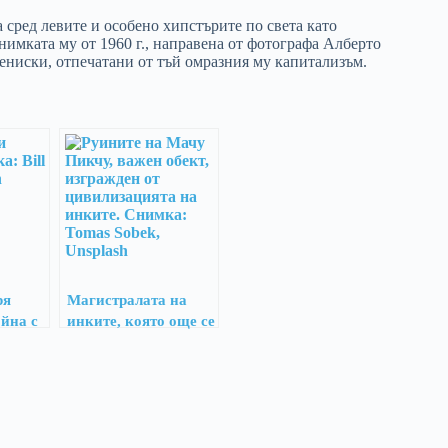
 сред левите и особено хипстърите по света като
имката му от 1960 г., направена от фотографа Алберто
 тениски, отпечатани от тъй омразния му капитализъм.
ря
Магистралата на
йна с
инките, която още се
ползва