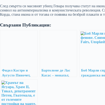
След смъртта си масовият убиец Гевара получава статут на икона
символ на антиимпериализма и комунистическата революция. Сн
Корда, стана икона и от тогава се появява на безброй плакати и
Свързани Публикации:
Фидел Кастро и
Бартоломе де Лас
Боб Марли сп
Аугусто Пиночет,
Касас – монахът,
гражданска во
1971 г.
проповедник на
музиката си
мирния
колониализъм