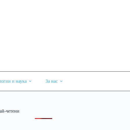
логии и наука
За нас
ай-четени