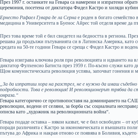
През 1997 г. останките на Гевара са намерени и изпратени обрат
церемония, посетена от диктатора Фидел Кастро и хиляди кубин
Ернесто Рафаел Гувара де ла Серна
е роден в богато семейство 
медицина в Университета в Буенос Айрес той отделя време да 
През това време той е бил свидетел на бедността в региона. През
решава да продължи пътуванията си в Латинска Америка, като с
средата на 50-те години Гевара се среща с Фидел Кастро и воде
Гевара изиграва ключова роля при революцията и идването на в
диктатор Фулхенсио Батиста през 1959 г. По-късно служи като д
Щом комунистическата революция успява, започват гонения и ма
„За да изпратиш хора на разстрел, не е нужно да имаш съдебно
подробности. Това е революция! И революционерът трябва да с
омраза.“
Гевара категорично се противопоставя на доминирането на САЩ
революции, водени от селяни, за борба със социалната несправед
описва като „художник на революционната война“.
Гевара подаде оставка – някои казват, че е бил освободен – от к
поради различията с Кастро за икономическата и външната полити
пътува до Африка и накрая отново се появява в Боливия, където 