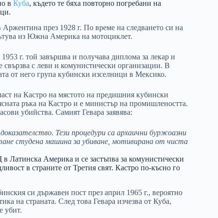
но в
Куба
, където те бяха повторно погребани на
ци.
в Аржентина през 1928 г. По време на следването си на
пътува из Южна Америка на мотоциклет.
 1953 г. той завършва и получава диплома за лекар и
е свързва с леви и комунистически организации. В
ната от него група кубински изселници в Мексико.
ласт на Кастро на мястото на предишния кубински
ясната ръка на Кастро и е министър на промишлеността.
сови убийства. Самият Гевара заявява:
 доказателство. Тези процедури са архаични буржоазни
тане студена машина за убиване, мотивирана от чиста
 в Латинска Америка и се застъпва за комунистически
ливост в страните от Третия свят. Кастро по-късно го
убинския си държавен пост през април 1965 г., вероятно
ка на страната. След това Гевара изчезва от Куба,
е убит.