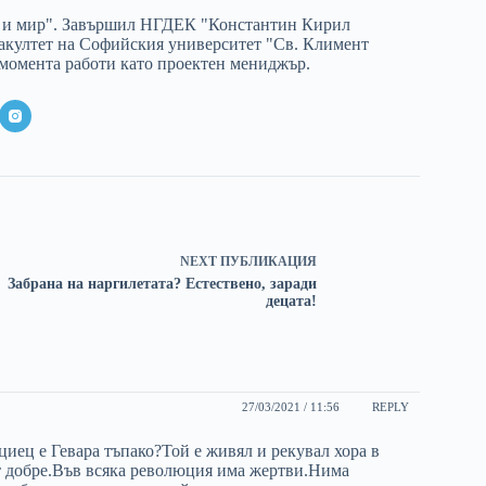
на и мир". Завършил НГДЕК "Константин Кирил
култет на Софийския университет "Св. Климент
 момента работи като проектен мениджър.
NEXT
ПУБЛИКАЦИЯ
Забрана на наргилетата? Естествено, заради
децата!
27/03/2021 / 11:56
REPLY
циец е Гевара тъпако?Той е живял и рекувал хора в
т добре.Във всяка революция има жертви.Нима