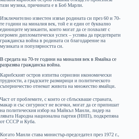
тази музика, причината е в Боб Марли.
Изключително известен извън родината си през 60 и 70-
те години на миналия век, той е и един от буквално
единиците музиканти, които могат да се похвалят с
огромен дипломатически успех – успява да предотврати
гражданска война в родината си благодарение на
музиката и популярността си.
В средата на 70-те години на миналия век в Ямайка се
разразява гражданска война.
Карибският остров изпитва сериозни икономически
трудности, а градските размирици и политическото
съперничество отнемат живота на множество ямайци.
Част от проблемите, с които се сблъскваше страната,
макар и със сигурност не всички, могат да се припишат
на политическия избор на Майкъл Манли, лидер на
лявата Народна национална партия (ННП), подкрепяна
от СССР и Куба.
Когато Манли става министър-председател през 1972 г.,