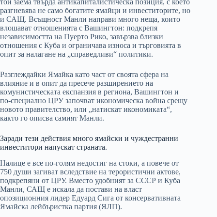
той заема твърда антикапиталистическа позиция, с което
разгневява не само богатите ямайци и инвеститорите, но
и САЩ. Всъщност Манли направи много неща, които
влошават отношенията с Вашингтон: подкрепя
независимостта на Пуерто Рико, завързва близки
отношения с Куба и ограничава износа и търговията в
опит за налагане на „справедливи“ политики.
Разглеждайки Ямайка като част от своята сфера на
влияние и в опит да пресече разширението на
комунистическата експанзия в региона, Вашингтон и
по-специално ЦРУ започват икономическа война срещу
новото правителство, или „натискат икономиката“,
както го описва самият Манли.
Заради тези действия много ямайски и чуждестранни
инвеститори напускат страната.
Налице е все по-голям недостиг на стоки, а повече от
750 души загиват вследствие на терористични актове,
подкрепяни от ЦРУ. Вместо удобният за СССР и Куба
Манли, САЩ е искала да постави на власт
опозиционния лидер Едуард Сига от консервативната
Ямайска лейбъристка партия (ЯЛП).