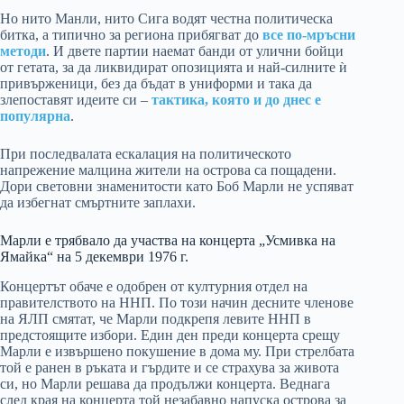
Но нито Манли, нито Сига водят честна политическа
битка, а типично за региона прибягват до
все по-мръсни
методи
. И двете партии наемат банди от улични бойци
от гетата, за да ликвидират опозицията и най-силните ѝ
привърженици, без да бъдат в униформи и така да
злепоставят идеите си –
тактика, която и до днес е
популярна
.
При последвалата ескалация на политическото
напрежение малцина жители на острова са пощадени.
Дори световни знаменитости като Боб Марли не успяват
да избегнат смъртните заплахи.
Марли е трябвало да участва на концерта „Усмивка на
Ямайка“ на 5 декември 1976 г.
Концертът обаче е одобрен от културния отдел на
правителството на ННП. По този начин десните членове
на ЯЛП смятат, че Марли подкрепя левите ННП в
предстоящите избори. Един ден преди концерта срещу
Марли е извършено покушение в дома му. При стрелбата
той е ранен в ръката и гърдите и се страхува за живота
си, но Марли решава да продължи концерта. Веднага
след края на концерта той незабавно напуска острова за