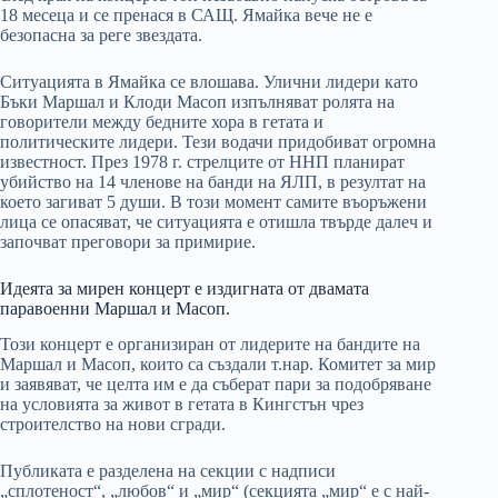
18 месеца и се пренася в САЩ. Ямайка вече не е
безопасна за реге звездата.
Ситуацията в Ямайка се влошава. Улични лидери като
Бъки Маршал и Клоди Масоп изпълняват ролята на
говорители между бедните хора в гетата и
политическите лидери. Тези водачи придобиват огромна
известност. През 1978 г. стрелците от ННП планират
убийство на 14 членове на банди на ЯЛП, в резултат на
което загиват 5 души. В този момент самите въоръжени
лица се опасяват, че ситуацията е отишла твърде далеч и
започват преговори за примирие.
Идеята за мирен концерт е издигната от двамата
паравоенни Маршал и Масоп.
Този концерт е организиран от лидерите на бандите на
Маршал и Масоп, които са създали т.нар. Комитет за мир
и заявяват, че целта им е да съберат пари за подобряване
на условията за живот в гетата в Кингстън чрез
строителство на нови сгради.
Публиката е разделена на секции с надписи
„сплотеност“, „любов“ и „мир“ (секцията „мир“ е с най-