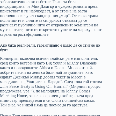
забележително леко събитие. Тълпата била
информирана, че Мик Джагър и чуждестранната преса
присъстват и ги наблюдават, а от страна на раста
постоянно се чуват скандирания „мир“. От своя страна
политиците и силите за сигурност отказват да се
разгневят публично нито от откровените коментари на
музикантите, нито от откритото пушене на марихуана от
страна на растафарианците.
Ако бяха реагирали, гарантирано е щяло да се стигне до
бунт.
Концертът включва всички ямайски реге изпълнители,
сред които ветерани като Big Youth и Mighty Diamonds,
както и новодошлите Althea и Donna. Много от най-
добрите песни на деня са били най-актуалните, като
едрият Джейкъб Милър добавя текст за Масоп в
мелодията на „Улиците на Ларедо“. След това той изпява
„The Peace Treaty is Going On, Hurrrah“ (Мирният процес
продължава, ура!“), по мелодията на Johnny Comes
Marching Home, запалва огромен джойнт, скача пред
министър-председателя и си слога полицейска каска.
Той знае, че никой няма да посмее да го арестува.
Питър Тош сигурно е разстроил министър-председателя