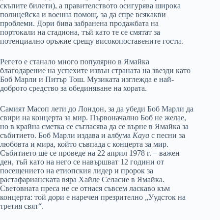
скъпите билети), а правителството осигурява широка
полицейска и военна помощ, за да спре всякакви
проблеми. Дори бива забранена продажбата на
портокали на стадиона, тъй като те се смятат за
потенциално оръжие срещу високопоставените гости.
Регето е станало много популярно в Ямайка
благодарение на успехите извън страната на звезди като
Боб Марли и Питър Тош. Музиката изглежда е най-
доброто средство за обединяване на хората.
Самият Масоп лети до Лондон, за да убеди Боб Марли да
свири на концерта за мир. Първоначално Боб не желае,
но в крайна сметка се съгласява да се върне в Ямайка за
събитието. Боб Марли издава и албума
Kaya
с песни за
любовта и мира, който съвпада с концерта за мир.
Събитието ще се проведе на 22 април 1978 г. – важен
ден, тъй като на него се навършват 12 години от
посещението на етиопския лидер и пророк за
растафарианската вяра Хайле Селасие в Ямайка.
Световната преса не се отнася съвсем ласкаво към
концерта: той дори е наречен презрително „Уудсток на
третия свят“.