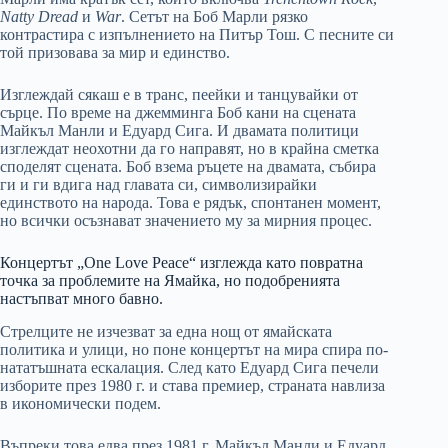
Natty Dread
и
War
. Сетът на Боб Марли рязко
контрастира с изпълнението на Питър Тош. С песните си
той призовава за мир и единство.
Изглеждай сякаш е в транс, пеейки и танцувайки от
сърце. По време на джемминга Боб кани на сцената
Майкъл Манли и Едуард Сига. И двамата политици
изглеждат неохотни да го направят, но в крайна сметка
споделят сцената. Боб взема ръцете на двамата, събира
ги и ги вдига над главата си, символизирайки
единството на народа. Това е рядък, спонтанен момент,
но всички осъзнават значението му за мирния процес.
Концертът „One Love Peace“ изглежда като повратна
точка за проблемите на Ямайка, но подобренията
настъпват много бавно.
Стрелците не изчезват за една нощ от ямайската
политика и улици, но поне концертът на мира спира по-
нататъшната ескалация. След като Едуард Сига печели
изборите през 1980 г. и става премиер, страната навлиза
в икономически подем.
Въпреки това едва през 1981 г. Майкъл Манли и Едуард