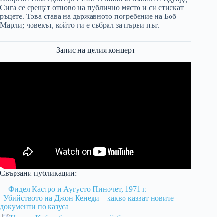
Сига се срещат отново на публично място и си стискат
ръцете. Това става на държавното погребение на Боб
Марли; човекът, който ги е събрал за първи път.
Запис на целия концерт
Свързани публикации:
Фидел Кастро и Аугусто Пиночет, 1971 г.
Убийството на Джон Кенеди – какво казват новите
документи по казуса