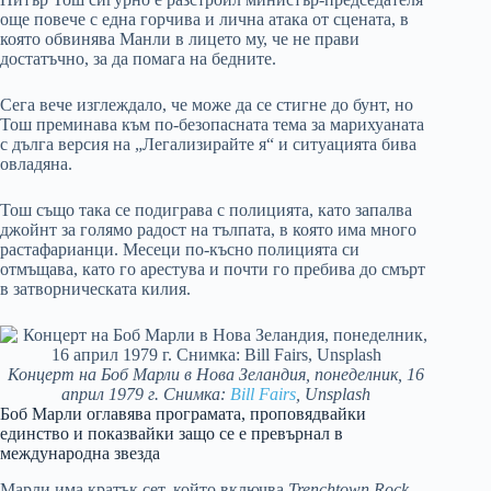
още повече с една горчива и лична атака от сцената, в
която обвинява Манли в лицето му, че не прави
достатъчно, за да помага на бедните.
Сега вече изглеждало, че може да се стигне до бунт, но
Тош преминава към по-безопасната тема за марихуаната
с дълга версия на „Легализирайте я“ и ситуацията бива
овладяна.
Тош също така се подиграва с полицията, като запалва
джойнт за голямо радост на тълпата, в която има много
растафарианци. Месеци по-късно полицията си
отмъщава, като го арестува и почти го пребива до смърт
в затворническата килия.
Концерт на Боб Марли в Нова Зеландия, понеделник, 16
април 1979 г. Снимка:
Bill Fairs
, Unsplash
Боб Марли оглавява програмата, проповядвайки
единство и показвайки защо се е превърнал в
международна звезда
Марли има кратък сет, който включва
Trenchtown Rock
,