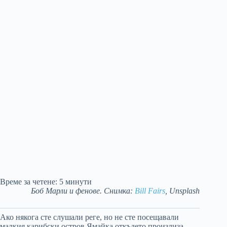
Време за четене:
5
минути
Боб Марли и фенове. Снимка:
Bill Fairs
, Unsplash
Ако някога сте слушали реге, но не сте посещавали
малкия карибски остров Ямайка откъдето произлиза