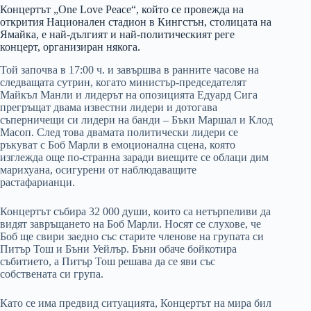
Концертът „One Love Peace“, който се провежда на
открития Национален стадион в Кингстън, столицата на
Ямайка, е най-дългият и най-политическият реге
концерт, организиран някога.
Той започва в 17:00 ч. и завършва в ранните часове на
следващата сутрин, когато министър-председателят
Майкъл Манли и лидерът на опозицията Едуард Сига
прегръщат двама известни лидери и дотогава
съперничещи си лидери на банди – Бъки Маршал и Клод
Масоп. След това двамата политически лидери се
ръкуват с Боб Марли в емоционална сцена, която
изглежда още по-странна заради виещите се облаци дим
марихуана, осигурени от наблюдаващите
растафарианци.
Концертът събира 32 000 души, които са нетърпеливи да
видят завръщането на Боб Марли. Носят се слухове, че
Боб ще свири заедно със старите членове на групата си
Питър Тош и Бъни Уейлър. Бъни обаче бойкотира
събитието, а Питър Тош решава да се яви със
собствената си група.
Като се има предвид ситуацията, Концертът на мира бил