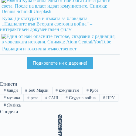
Куба: Диктатурата и лъжата за блокадата
„Падналите във Втората световна война“ –
интерактивен документален филм
Радиация и токсична мъжественост
Подкрепете ни с дарение!
Етикети
#
банди
#
Боб Марли
#
комунизъм
#
Куба
#
музика
#
реге
#
САЩ
#
Студена война
#
ЦРУ
#
Ямайка
Сподели