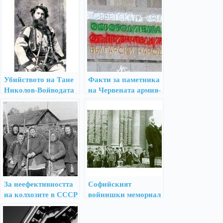
Убийството на Тане
Факти за паметника
Николов-Войводата
на Червената армия-
окупаторка в София
и за горяните
За неефективността
Софийският
на колхозите в СССР
войнишки мемориал
и за частните
ще бъде възстановен
стопанства, които са
скоро