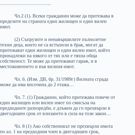
…………………………..
Чл.2 (1). Всеки гражданин може да притежава в
пределите на страната един жилищен и един вилен
имот.
(2) Съпрузите и ненавършилите пълнолетие
техни деца, които не са встъпили в брак, могат да
притежават един жилищен и един вилен имот, който
принадлежи на някого от тях или е тяхна обща
собственост. Те може да притежават гараж, и в
местоживеенето и във вилния имот.
Чл. 6. (Изм. ДВ, бр. 31/1989г) Вилната сграда
може да има височина до 2 етажа…
Чл. 7. (1) Гражданин, който притежава повече от
един жилищен или вилен имот по смисъла на
предходните разпоредби, е длъжен да го прехвърли в
двегодишен срок от влизането в сила на този закон…
Чл. 8 (1) Ако собственикът не прехвърли имота
по ал. 1 на предходния член в двегодишен срок,