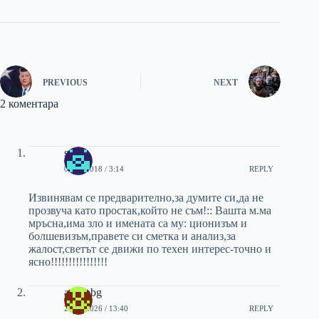
PREVIOUS
NEXT
2 коментара
sv.
04/02/2018 / 3:14
REPLY
Извинявам се предварително,за думите си,да не
прозвуча като простак,който не съм!:: Вашта м.ма
мръсна,има зло и имената са му: ционизъм и
болшевизъм,правете си сметка и анализ,за
жалост,светът се движи по техен интерес-точно и
ясно!!!!!!!!!!!!!!!!
ancapbg
25/06/2026 / 13:40
REPLY