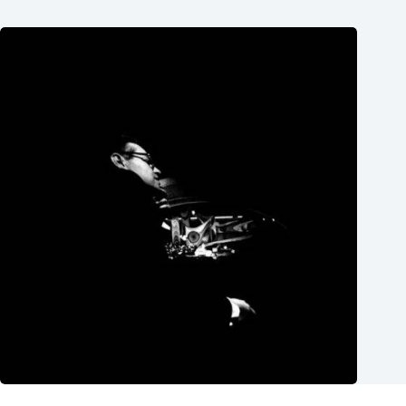
Чудакът – Бащата на „Златният Орфей“, който не бива да