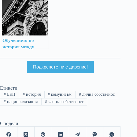
изхранвали
населението
Обучението по
история между
големите реформи в
българското
образование 1948-
Подкрепете ни с дарение!
2002 г.
Етикети
#
БКП
#
история
#
комунизъм
#
лична собственос
#
национализация
#
частна собственост
Сподели