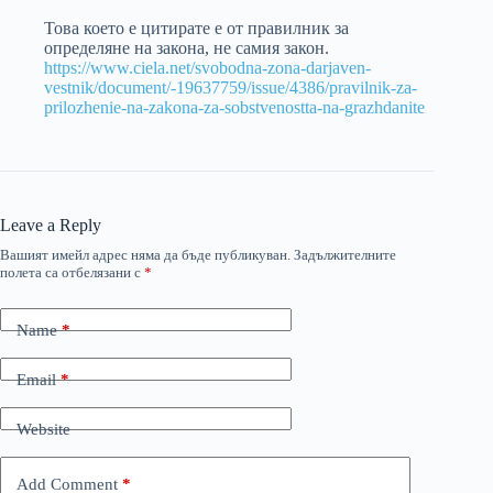
Това което е цитирате е от правилник за
определяне на закона, не самия закон.
https://www.ciela.net/svobodna-zona-darjaven-
vestnik/document/-19637759/issue/4386/pravilnik-za-
prilozhenie-na-zakona-za-sobstvenostta-na-grazhdanite
Leave a Reply
Вашият имейл адрес няма да бъде публикуван.
Задължителните
полета са отбелязани с
*
Name
*
Email
*
Website
Add Comment
*