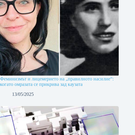
Феминизмът и лицемерието на „правилното насилие“:
когато омразата се прикрива зад каузата
13/05/2025