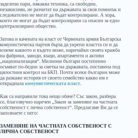
заделени пари, някаква техника, са свободни,
независими, не разчитат на държавата за своя поминък и
следователно не могат да бъдат контролирани. А хора,
които не могат да бъдат контролирани са опасни за едно
централизирано общество.
Затова и качената на власт от Червената армия Българска
комунистическа партия бърза да укрепи властта си и да
изземе каквото и където може, наричайки своята кражба
на фабрики, заводи, къщи, апартаменти и активи
„национализация“. Милиони българи постепенно
осъмват по-бедни за сметка на държавата, поставена под
цялостния контрол на БКП. Почти всеки българин може
да разкаже история от своето семейство какво им е
откраднала
комунистическата власт
.
Как са направили това нещо обаче? Със закон, разбира
се, благозвучно наречен „Закон за заменяне на частната
собственост с лична собственост“. Предлагаме Ви да се
запознаете с него:
ЗАМЕНЯНЕ НА ЧАСТНАТА СОБСТВЕНОСТ С
ЛИЧНА СОБСТВЕНОСТ