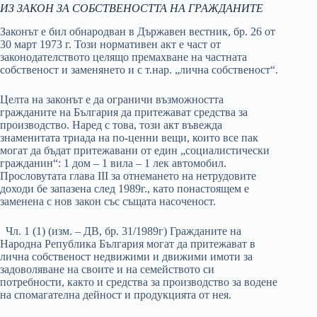
ИЗ ЗАКОН ЗА СОБСТВЕНОСТТА НА ГРАЖДАНИТЕ
Законът е бил обнародван в Държавен вестник, бр. 26 от
30 март 1973 г. Този нормативен акт е част от
законодателството целящо премахване на частната
собственост и заменянето и с т.нар. „лична собственост“.
Целта на законът е да ограничи възможността
гражданите на България да притежават средства за
производство. Наред с това, този акт въвежда
знаменитата триада на по-ценни вещи, които все пак
могат да бъдат притежавани от един „социалистически
гражданин“: 1 дом – 1 вила – 1 лек автомобил.
Прословутата глава ІІІ за отнемането на нетрудовите
доходи бе запазена след 1989г., като понастоящем е
заменена с нов закон със същата насоченост.
Чл. 1 (1) (изм. – ДВ, бр. 31/1989г) Гражданите на
Народна Република България могат да притежават в
лична собственост недвижими и движими имоти за
задоволяване на своите и на семейството си
потребности, както и средства за производство за водене
на спомагателна дейност и продукцията от нея.