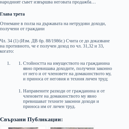
народният съвет извършва неговата продажба…
Глава трета
Отнемане в полза на държавата на нетрудови доходи,
получени от граждани
Чл. 34 (1) (Изм. ДВ бр. 88/1986г.) Счита се до доказване
на противното, че е получен доход по чл. 31,32 и 33,
когато:
Стойността на имуществото на гражданина
явно превишава доходите, получени законно
от него и от членовете на домакинството му,
и приноса от неговия и техния личен труд;
Направените разходи от гражданина и от
членовете на домакинството му явно
превишават техните законни доходи и
приноса им от личен труд.
Свързани Публикации: