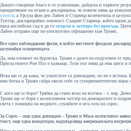
Докато говореше благо и се усмихваше, дойдоха и първите резу
прекратяване на огъня и декларираха, че повече няма да атакув
пункта
, а Урсула фон ден Лайен и Стармър коленичиха и целун
Туитър, декларирайки лоялност. Същият Стармър, който щеше да
пред английски съд и да го
хвърля в затвора без присъда
. Цити
Лайен отправи още по-унизително обръщение към Тръмп.
Все едно наблюдаваме филм, в който местните феодали декларир
целувайки плащеницата.
Да, има елемент на бурлеска. Тръмп е далеч по-подготвен от пре
Присъствието Рон Пол е казващо. Този път няма да има шеги и 
Иска ми се да кажа, че уокистите са довиждане, но не е истина.
има битка и Тръмп събра около себе си суперкомпетентни хорас 
С кого ще се бори? Трябва да стане ясно на всички – т. нар. Де
Тръмп ще се бори с колективния хитлер на демократите и подра
света с помощта на медиите, службите и нго-тата на сорос.
За Сорос – още една девиация – Тръмп и Мъск колективно заявих
тоест, още една концепция, надхвърляща американската вътрешн
Няма да има никакъв изолационизъм – напротив, те посочиха бо