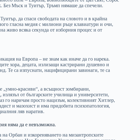
. Без Мъск и Туитър, Тръмп нямаше да спечели.
 Туитър, да спаси свободата на словото и в крайна
ного гласна медия с милиони ръце клавиатури и очи,
 на живо всяка секунда от изборния процес и от
кация на Европа – не знам как иначе да го нарека.
дите хора, децата, излизащи кастрирани душевно и
нд. Те са изпуснати, нацифицирани завинаги, те са
 „умно-красиви“, а всъщност зомбирани,
 излязъл от българските училища и университети,
 аз го наричам просто нацизъм, колективният Хитлер,
адист и мазохист и има придобита психопатология,
циалния ляв наратив.
рия няма да е невъзможна.
ра на Орбан и изкореняването на мизантропските