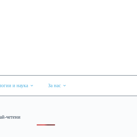
логии и наука
За нас
ай-четени