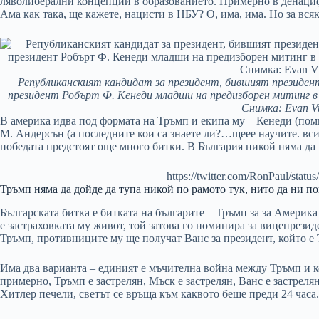
ляволиберални концепции в образованието. Примерно в денациф
Ама как така, ще кажете, нацисти в НБУ? О, има, има. Но за всяк
Републиканският кандидат за президент, бившият президент
президент Робърт Ф. Кенеди младши на предизборен митинг в De
Снимка: Evan V
В америка идва под формата на Тръмп и екипа му – Кенеди (пом
М. Андерсън (а последните кои са знаете ли?…щеее научите. вси
победата предстоят още много битки. В България никой няма да 
https://twitter.com/RonPaul/sta
Тръмп няма да дойде да тупа никой по рамото тук, нито да ни по
Българската битка е битката на българите – Тръмп за за Америка 
е застраховката му живот, той затова го номинира за вицепрезид
Тръмп, противниците му ще получат Ванс за президент, който е 
Има два варианта – единият е мъчителна война между Тръмп и к
примерно, Тръмп е застрелян, Мъск е застрелян, Ванс е застреля
Хитлер печели, светът се връща към каквото беше преди 24 часа.