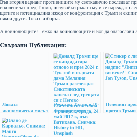
Във втория вариант противниците му светкавично последват пр
и коленичат пред Тръмп, целувайки ръката му и се нареждат след
щетите и потенциалния изход от конфронтация с Тръмп и екипит
някои други. Това е изборът.
А войнолюбците? Тежко на войнолюбците и Бог да благослови а
Свързани Публикации:
Лявата
Речта на Тръмп и 10-
Нелепият про
икономическа мисъл
те точки срещу
против Тръмп
не може да победи
Дълбоката държава
Йорк завърши
дясната реакция
позорна прис