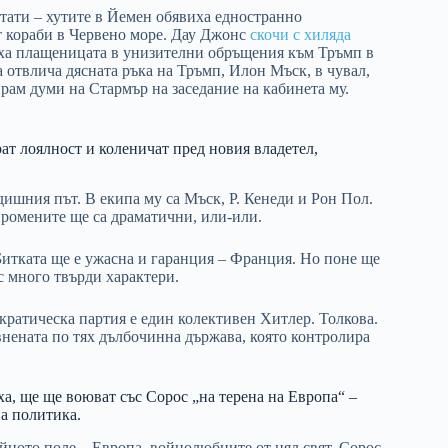
лтати – хутите в Йемен обявиха едностранно
ат кораби в Червено море. Дау Джонс
скочи с хиляда
аха плащеницата в унизителни обръщения към Тръмп в
 отвлича дясната ръка на Тръмп, Илон Мъск, в чувал,
рам думи на Стармър на заседание на кабинета му.
ат лоялност и коленичат пред новия владетел,
дишния път. В екипа му са Мъск, Р. Кенеди и Рон Пол.
промените ще са драматични, или-или.
 Битката ще е ужасна и гаранция – Франция. Но поне ще
с много твърди характери.
мократическа партия е един колективен Хитлер. Толкова.
внената по тях дълбочинна държава, която контролира
а, ще ще воюват със Сорос „на терена на Европа“ –
а политика.
йното поле – Европа, войнолюбците от цял свят, Сорос