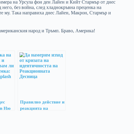
имера на Урсула фон ден Лайен и Кийт Стармър от днес
 него, без война, след хладнокръвна преценка на
е му. Така направиха днес Лайен, Макрон, Стармър и
мериканския народ и Тръмп. Браво, Америка!
цес
Правилно действие и
 в Ню
реакцията на
 с
дясното
ъда