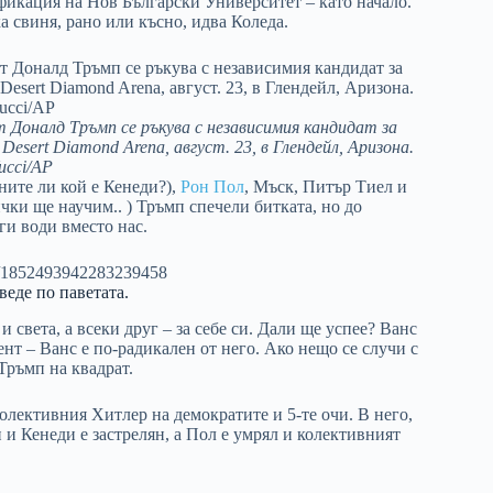
икация на Нов Български Университет – като начало.
а свиня, рано или късно, идва Коледа.
 Доналд Тръмп се ръкува с независимия кандидат за
sert Diamond Arena, август. 23, в Глендейл, Аризона.
ucci/AP
ните ли кой е Кенеди?),
Рон Пол
, Мъск, Питър Тиел и
чки ще научим.. ) Тръмп спечели битката, но до
ги води вместо нас.
tus/1852493942283239458
веде по паветата.
и света, а всеки друг – за себе си. Дали ще успее? Ванс
ент – Ванс е по-радикален от него. Ако нещо се случи с
Тръмп на квадрат.
олективния Хитлер на демократите и 5-те очи. В него,
н и Кенеди е застрелян, а Пол е умрял и колективният