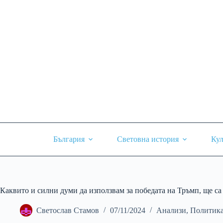
Skip
to
content
България
Световна история
Кул
Каквито и силни думи да използвам за победата на Тръмп, ще са
Светослав Стамов
07/11/2024
Анализи
,
Политика