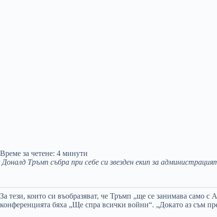
Време за четене:
4
минути
Доналд Тръмп събра при себе си звезден екип за администраци
За тези, които си въобразяват, че Тръмп „ще се занимава само с
конференцията бяха „Ще спра всички войни“. „Докато аз съм пр