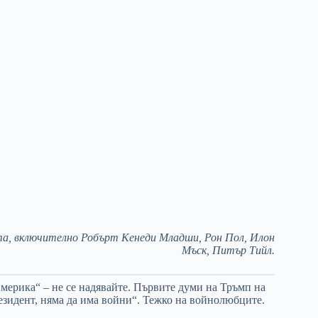
ята, включително Робърт Кенеди Младши, Рон Пол, Илон
Мъск, Питър Тийл.
 Америка“ – не се надявайте. Първите думи на Тръмп на
езидент, няма да има войни“. Тежко на войнолюбците.