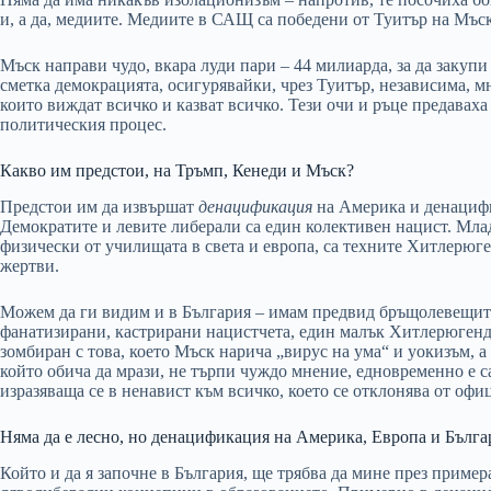
и, а да, медиите. Медиите в САЩ са победени от Туитър на Мъск
Мъск направи чудо, вкара луди пари – 44 милиарда, за да закупи
сметка демокрацията, осигурявайки, чрез Туитър, независима, м
които виждат всичко и казват всичко. Тези очи и ръце предаваха
политическия процес.
Какво им предстои, на Тръмп, Кенеди и Мъск?
Предстои им да извършат
денацификация
на Америка и денацифи
Демократите и левите либерали са един колективен нацист. Мла
физически от училищата в света и европа, са техните Хитлерюге
жертви.
Можем да ги видим и в България – имам предвид бръщолевещите
фанатизирани, кастрирани нацистчета, един малък Хитлерюгенд,
зомбиран с това, което Мъск нарича „вирус на ума“ и уокизъм, а
който обича да мрази, не търпи чуждо мнение, едновременно е с
изразяваща се в ненавист към всичко, което се отклонява от офи
Няма да е лесно, но денацификация на Америка, Европа и Бълга
Който и да я започне в България, ще трябва да мине през приме