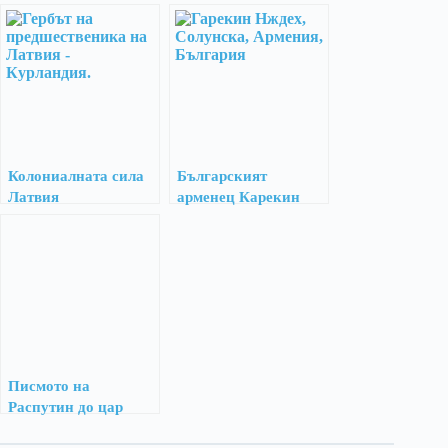
Владивосток през
1918 г.
Колониалната сила
Българският
Латвия
арменец Карекин
Нъждех – неуморен
борец за свобода
Писмото на
Распутин до цар
Николай II против