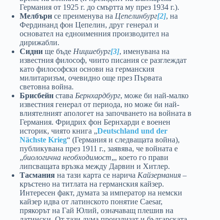
Германия от 1925 г. до смъртта му през 1934 г.).
Мелбърн
се преименува на
Цепелинбург
[2]
, на
Фердинанд фон Цепелин, друг генерал и
основател на едноименния производител на
дирижабли.
Сидни
ще бъде
Ницшебург
[3]
, именувана на
известния философ, чиито писания се разглеждат
като философски основи на германския
милитаризъм, очевидно още през Първата
световна война.
Брисбейн
става
Бернхардбург
, може би най-малко
известния генерал от периода, но може би най-
влиятелният апологет на започването на войната в
Германия. Фридрих фон Бернхарди е военен
историк, чиято книга „
Deutschland
und
der
Nächste
Krieg
“ (Германия и следващата война),
публикувана през 1911 г., заявява, че войната е
„
биологична необходимост
„, което го прави
липсващата връзка между Дарвин и Хитлер.
Тасмания
на тази карта се нарича
Кайзермания
–
кръстено на титлата на германския кайзер.
Интересен факт, думата за император на немски
кайзер идва от латинското понятие Caesar,
прякорът на Гай Юлий, означаващ плешив на
латински. От тази дума произлизат и българската