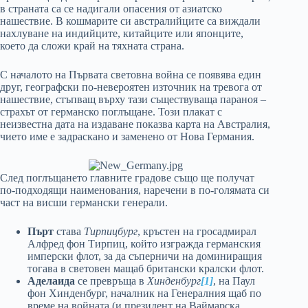
в страната са се надигали опасения от азиатско
нашествие. В кошмарите си австралийците са виждали
нахлуване на индийците, китайците или японците,
което да сложи край на тяхната страна.
С началото на Първата световна война се появява един
друг, географски по-невероятен източник на тревога от
нашествие, стъпващ върху тази съществуваща параноя –
страхът от германско поглъщане. Този плакат с
неизвестна дата на издаване показва карта на Австралия,
чието име е задраскано и заменено от Нова Германия.
След поглъщането главните градове също ще получат
по-подходящи наименования, наречени в по-голямата си
част на висши германски генерали.
Пърт
става
Тирпицбург
, кръстен на гросадмирал
Алфред фон Тирпиц, който изгражда германския
имперски флот, за да съперничи на доминиращия
тогава в световен мащаб британски кралски флот.
Аделаида
се превръща в
Хинденбург
[1]
, на Паул
фон Хинденбург, началник на Генералния щаб по
време на войната (и президент на Ваймарска