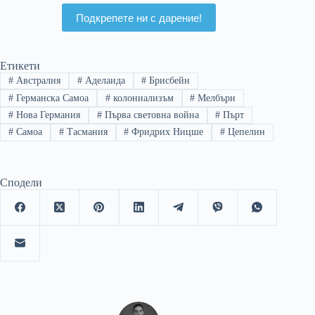
защита на Сърбия
Подкрепете ни с дарение!
Етикети
#
Австралия
#
Аделаида
#
Брисбейн
#
Германска Самоа
#
колониализъм
#
Мелбърн
#
Нова Германия
#
Първа световна война
#
Пърт
#
Самоа
#
Тасмания
#
Фридрих Ницше
#
Цепелин
Сподели