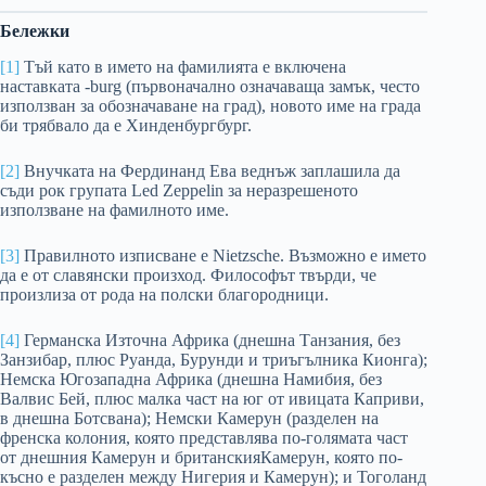
Бележки
[1]
Тъй като в името на фамилията е включена
наставката -burg (първоначално означаваща замък, често
използван за обозначаване на град), новото име на града
би трябвало да е Хинденбургбург.
[2]
Внучката на Фердинанд Ева веднъж заплашила да
съди рок групата Led Zeppelin за неразрешеното
използване на фамилното име.
[3]
Правилното изписване е Nietzsche. Възможно е името
да е от славянски произход. Философът твърди, че
произлиза от рода на полски благородници.
[4]
Германска Източна Африка (днешна Танзания, без
Занзибар, плюс Руанда, Бурунди и триъгълника Кионга);
Немска Югозападна Африка (днешна Намибия, без
Валвис Бей, плюс малка част на юг от ивицата Каприви,
в днешна Ботсвана); Немски Камерун (разделен на
френска колония, която представлява по-голямата част
от днешния Камерун и британскияКамерун, която по-
късно е разделен между Нигерия и Камерун); и Тоголанд