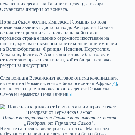
неуспешния десант на Галиполи, целящ да изкара
Османската империя от войната.
Но за да бъдем честни, Имперска Германия по това
време има аванпост доста близо до Австралия. Една от
основните причини за започване на войната от
германска страна е именно огромното изоставане на
новата държава спрямо по-старите колониални империи
на Великобритания, Франция, Испания, Португалия,
Холандия, Белгия. А Австралия тогава е бил голям и
относително празен континент, който би дал немалко
ресурси за индустрията.
След войната Версайският договор отнема колониалната
империя на Германия, която е била основно в Африка
[4]
,
но включва и две тихоокеански владения: Германска
Самоа и Германска Нова Гвинея
[5]
.
Пощенска картичка от Германската империя с текст
„Поздрави от Германска Самоа“.
Не че те са представляли реална заплаха. Малко след
избухването на войната двете колонии биват бързо