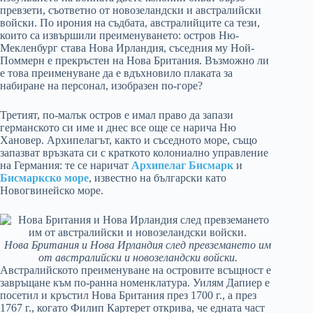
превзети, съответно от новозеландски и австралийски
войски. По ирония на съдбата, австралийците са тези,
които са извършили преименуването: остров Ню-
Мекленбург става Нова Ирландия, съседния му Ной-
Поммерн е прекръстен на Нова Британия. Възможно ли
е това преименуване да е вдъхновило плаката за
набиране на персонал, изобразен по-горе?
Третият, по-малък остров е имал право да запази
германското си име и днес все още се нарича Ню
Хановер. Архипелагът, както и съседното море, също
запазват връзката си с краткото колониално управление
на Германия: те се наричат
Архипелаг Бисмарк
и
Бисмаркско море
, известно на български като
Новогвинейско море.
Нова Британия и Нова Ирландия след превземането им
от австралийски и новозеландски войски.
Австралийското преименуване на островите всъщност е
завръщане към по-ранна номенклатура. Уилям Дапиер е
посетил и кръстил Нова Британия през 1700 г., а през
1767 г., когато Филип Картерет открива, че едната част