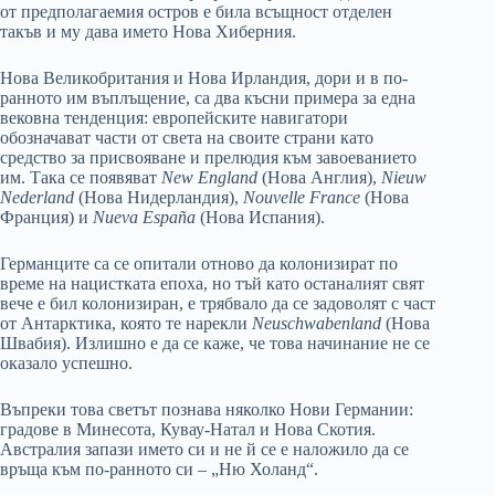
от предполагаемия остров е била всъщност отделен
такъв и му дава името Нова Хиберния.
Нова Великобритания и Нова Ирландия, дори и в по-
ранното им въплъщение, са два късни примера за една
вековна тенденция: европейските навигатори
обозначават части от света на своите страни като
средство за присвояване и прелюдия към завоеванието
им. Така се появяват
New England
(Нова Англия),
Nieuw
Nederland
(Нова Нидерландия),
Nouvelle France
(Нова
Франция) и
Nueva España
(Нова Испания).
Германците са се опитали отново да колонизират по
време на нацистката епоха, но тъй като останалият свят
вече е бил колонизиран, е трябвало да се задоволят с част
от Антарктика, която те нарекли
Neuschwabenland
(Нова
Швабия). Излишно е да се каже, че това начинание не се
оказало успешно.
Въпреки това светът познава няколко Нови Германии:
градове в Минесота, Кувау-Натал и Нова Скотия.
Австралия запази името си и не й се е наложило да се
връща към по-ранното си – „Ню Холанд“.