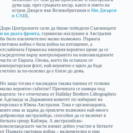
дума цар, през гръцката кесар, както и името на
остров Джърси във Великобритания и
Ню Джърси
в САЩ
.
Дори Централните сили да бяхме победили Съюзниците
и на двата фронта
, германско нахлуване в Австралия
би било изключително малко възможно. Първата
световна война е била война на изтощение, а
отслабената Германска империя вероятно щеше да се
съсредоточи върху контролирането на новозавладените
части от Европа. Онова, което би останало от
императорския флот, най-вероятно е щяло да бъде
счетено за по-полезно да е близо до дома.
Но защо тогава е насаждана такава паника от толкова
малко вероятно събитие? Причината се намира под
картата: тя е отпечатана от Halliday Brothers Lithographers
в Аделаида за Държавния комитет по набиране на
персонал в Южна Австралия. Това е организацията,
която има за задача да привлече възможно най-много
доброволци австралийци, способни да се включат в
битката срещу Кайзера. А австралийско-
новозеландските части вземат дейно участие в битките
от Първата световна война – включително и при