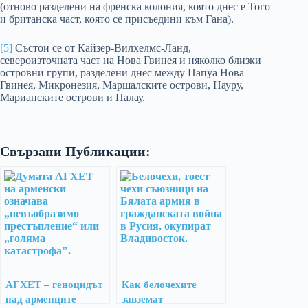
(отново разделени на френска колония, която днес е Того
и британска част, която се присъедини към Гана).
[5]
Състои се от Кайзер-Вилхелмс-Ланд,
североизточната част на Нова Гвинея и няколко близки
островни групи, разделени днес между Папуа Нова
Гвинея, Микронезия, Маршалските острови, Науру,
Марианските острови и Палау.
Свързани Публикации:
АГХЕТ – геноцидът
Как белочехите
над арменците
завземат