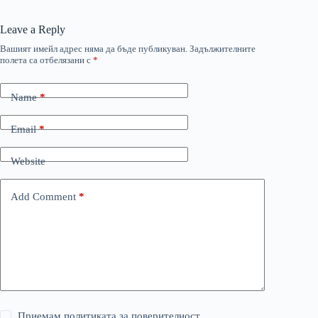
Leave a Reply
Вашият имейл адрес няма да бъде публикуван.
Задължителните
полета са отбелязани с
*
Name
*
Email
*
Website
Add Comment
*
Приемам политиката за поверителност.