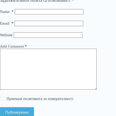
Задължителните полета са отбелязани с
*
Name
*
Email
*
Website
Add Comment
*
Приемам политиката за поверителност.
Публикуване