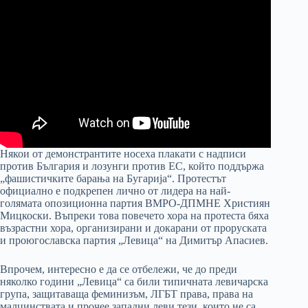
Някои от демонстрантите носеха плакати с надписи
против България и лозунги против ЕС, който поддържа
„фашистичките барања на Бугарија“. Протестът
официално е подкрепен лично от лидера на най-
голямата опозиционна партия ВМРО-ДПМНЕ Християн
Мицкоски. Въпреки това повечето хора на протеста бяха
възрастни хора, организирани и докарани от проруската
и проюгославска партия „Левица“ на Димитър Апасиев.
Впрочем, интересно е да се отбележи, че до преди
няколко години „Левица“ са били типичната левичарска
група, защитаваща феминизъм, ЛГБТ права, права на
малцинствата и прочее западни леви тези, които не са