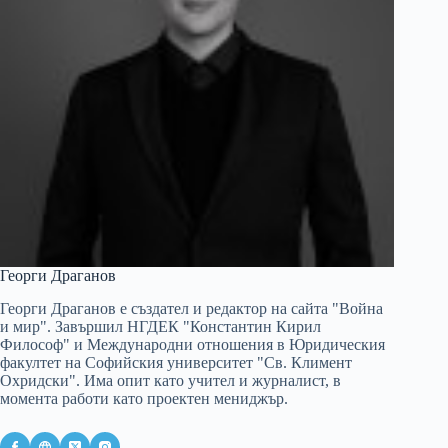
Георги Драганов
Георги Драганов е създател и редактор на сайта "Война
и мир". Завършил НГДЕК "Константин Кирил
Философ" и Международни отношения в Юридическия
факултет на Софийския университет "Св. Климент
Охридски". Има опит като учител и журналист, в
момента работи като проектен мениджър.