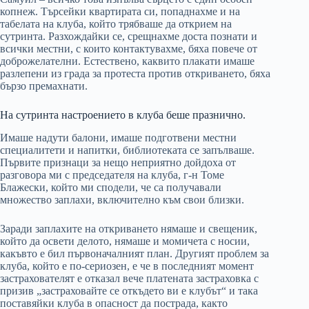
копнеж. Търсейки квартирата си, попаднахме и на
табелата на клуба, който трябваше да открием на
сутринта. Разхождайки се, срещнахме доста познати и
всички местни, с които контактувахме, бяха повече от
доброжелателни. Естествено, каквито плакати имаше
разлепени из града за протеста против откриването, бяха
бързо премахнати.
На сутринта настроението в клуба беше празнично.
Имаше надути балони, имаше подготвени местни
специалитети и напитки, библиотеката се запълваше.
Първите признаци за нещо неприятно дойдоха от
разговора ми с председателя на клуба, г-н Томе
Блажески, който ми сподели, че са получавали
множество заплахи, включително към свои близки.
Заради заплахите на откриването нямаше и свещеник,
който да освети делото, нямаше и момичета с носии,
какъвто е бил първоначалният план. Другият проблем за
клуба, който е по-сериозен, е че в последният момент
застрахователят е отказал вече платената застраховка с
призив „застраховайте се откъдето ви е клубът“ и така
поставяйки клуба в опасност да пострада, както