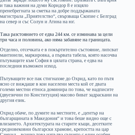
и така важния на думи Коридор 8 е изцяло
пренебрегната за сметка на добре поддържаната
магистрала „Приятелство“, свързваща Скопие с Белград
на север и със Солун и Атина на юг.
Така разстоянието от едва 244 км. се изминава за цели
три часа и половина, ако няма забавяне на границата.
Отделно, отсечката е в покъртително състояние, липсват
мантинели, маркировка, а първата табела, която насочва
пътуващите към София в цялата страна, е едва на
последния възможен изход.
Пътуващите все пак стигнахме до Охрид, като по пътя
ясно се виждаше в кои населени места кой от двата
големи местни етноса доминира по това, че надписите
(двуезични по Конституция) масово биват задраскани на
другия език.
Охрид обаче, по думите на местните, е „център на
българщината в Македония“ и това беше видно още с
влизането. Архитектурата на старите къщи, десетките
средновековни български храмове, крепостта на цар
Самуил – всичко това изпълва сърцето с един особен