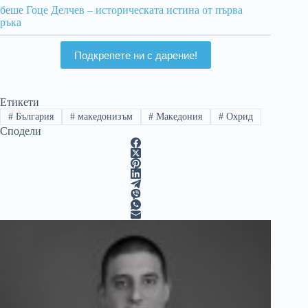
беше Гоце Делчев – историческата истина от първа
ръка
Подкрепете ни с дарение!
Етикети
#
България
#
македонизъм
#
Македония
#
Охрид
Сподели