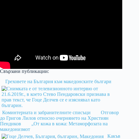
Свързани публикации:
Греховете на България към македонските българи
Коминтерната и забранителните списъци
Отговор
до Григов Лилов относно очернянето на Християн
Пендиков
„От кожа в кожа: Метаморфозата на
македонизмот
Какъв