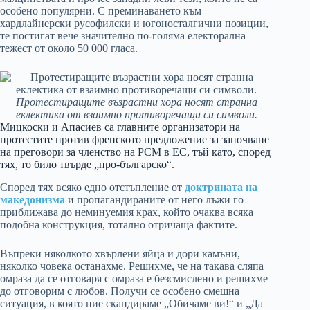
особено популярни. С преминаването към
хардлайнерски русофилски и югоносталгични позиции,
те постигат вече значително по-голяма електорална
тежест от около 50 000 гласа.
Протестиращите възрастни хора носят странна
еклектика от взаимно противоречащи си символи.
Мицкоски и Апасиев са главните организатори на
протестите против френското предложение за започване
на преговори за членство на РСМ в ЕС, тъй като, според
тях, то било твърде „про-българско“.
Според тях всяко едно отстъпление от
доктрината на
македонизма
и пропагандираните от него лъжи го
приближава до неминуемия крах, който очаква всяка
подобна конструкция, тотално отричаща фактите.
Въпреки няколкото хвърлени яйца и дори камъни,
няколко човека останахме. Решихме, че на такава сляпа
омраза да се отговаря с омраза е безсмислено и решихме
до отговорим с любов. Получи се особено смешна
ситуация, в която ние скандираме „Обичаме ви!“ и „Да