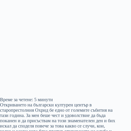
Време за четене:
5
минути
Откриването на български културен център в
старопрестолния Охрид бе едно от големите събития на
тази година. За мен беше чест и удоволствие да бъда
поканен и да присъствам на този знаменателен ден и бих
искал да споделя повече за това какво се случи, кои,