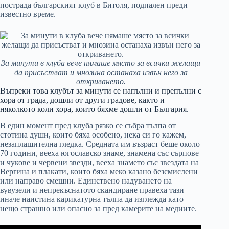
пострада българският клуб в Битоля, подпален преди
известно време.
За минути в клуба вече нямаше място за всички желащи
да присъстват и мнозина останаха извън него за
откриването.
Въпреки това клубът за минути се напълни и препълни с
хора от града, дошли от други градове, както и
няколкото коли хора, които бяхме дошли от България.
В един момент пред клуба рязко се събра тълпа от
стотина души, които бяха особено, нека си го кажем,
незаплашителна гледка. Средната им възраст беше около
70 години, вееха югославско знаме, знамена със сърпове
и чукове и червени звезди, вееха знамето със звездата на
Вергина и плакати, които бяха меко казано безсмислени
или направо смешни. Единствено надуването на
вувузели и непрекъснатото скандиране правеха тази
иначе наистина карикатурна тълпа да изглежда като
нещо страшно или опасно за пред камерите на медиите.