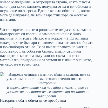
живее Македония“, а отсрещната страна, която съвсем
ясно чува какво казваме, полудява от яд и ни обижда и
псува още по-зверски. Единственото обяснение, което
мога да направя е, че тези възрастни хора са жестоко
излъгани.
Част от причината те и родителите им да се откажат от
българските си корени и самосъзнание не е било
насилие, или тояга. Имало е и морков – в Югославия
македонските българи са живеели значително по-богато
и по-свободно от нас. Те са имали правото на частна
собственост, на собствен бизнес, имали са силни
паспорти, с които са пътували по света – и тези
материални придобивки са затъпили някак съзнанието,
че нещо не е точно така.
Въпреки летящите към нас яйца и камъни, ние се
усмихваме и останахме изключително позитивно
настроени.
Историята обаче обича да се преобръща