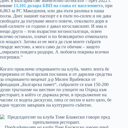
Днес в България сме значително по-богати – през 2022 г.
имаме
13,101 долара БВП на глава от населението
, при
6,863 за РС Македония, или два пъти разлика в наша
полза. Днес нашият паспорт е в пъти по-силен и ни дава
свободата да пътуваме много повече, отколкото дори в
най-силните си години е давал югославският. И има и
нещо други – тези възрастни югоносталгици, освен
всичко останало, плачат и по безвъзвратно отминалата
си младост. Затова аз не мога да съзя моите събратя
твърде жестоко, а мога само да ги обичам – защото
„омразата повдига раздори, А любовта покрива всички
погрешки.“
Когато приключи откриването на клуба, чиято лента бе
прерязана от българския посланик и от дарилия средства
за откриването меценат д-р Милен Врабевски от
фондация „Българска памет“, събралите се към 150-200
души тръгнахме на шествие по улиците на Охрид към
ресторант, в който се държаха речи, в продължение на
часове се водеха дискусии, пяха се песни и като цяло, бе
един чудесен завършек на културното събитие.
Председателят на клуба Томе Блажески говори пред