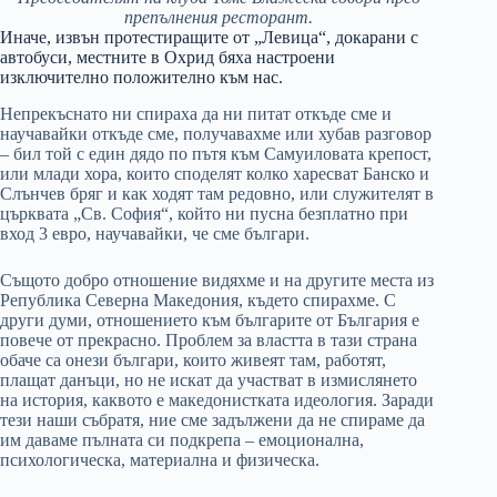
препълнения ресторант.
Иначе, извън протестиращите от „Левица“, докарани с
автобуси, местните в Охрид бяха настроени
изключително положително към нас.
Непрекъснато ни спираха да ни питат откъде сме и
научавайки откъде сме, получавахме или хубав разговор
– бил той с един дядо по пътя към Самуиловата крепост,
или млади хора, които споделят колко харесват Банско и
Слънчев бряг и как ходят там редовно, или служителят в
църквата „Св. София“, който ни пусна безплатно при
вход 3 евро, научавайки, че сме българи.
Същото добро отношение видяхме и на другите места из
Република Северна Македония, където спирахме. С
други думи, отношението към българите от България е
повече от прекрасно. Проблем за властта в тази страна
обаче са онези българи, които живеят там, работят,
плащат данъци, но не искат да участват в измислянето
на история, каквото е македонистката идеология. Заради
тези наши събратя, ние сме задължени да не спираме да
им даваме пълната си подкрепа – емоционална,
психологическа, материална и физическа.