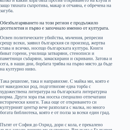
колко и какви хора бяха против откриването на клуба и
защо тяхната съпротива, макар и отчаяна, е обречена на
загуба.
Обезбългаряването на този регион е продължило
десетилетия и първо е започнало именно от културата.
Освен политическите убийства, мъчения, репресии
срещу всеки, заявил българския си произход, жертва
става и всичко, носещо българската култура. Книги
биват горени, училища затваряни, стенописи и
паметници събаряни, замаскирани и скривани. Затова и
сега, в наши дни, борбата трябва на първо място да бъде
на културно ниво.
Така решихме, така и направихме. С майка ми, която е
от македонски род, подготвихме една торба с
художествена литература на българската литературна
норма. Други хора пък носеха специално отпечатани
исторически книги. Така още от откриването си
културният център вече разполага с малка, но много
богата библиотека, която е от полза за всеки един град.
Пътят от София до Охрид, дори с кола, е прекалено
дълъг заради лошото му състояние. Връзката с България