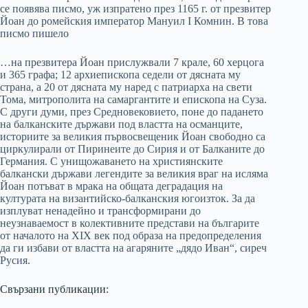
се появява писмо, уж изпратено през 1165 г. от презвитер
Йоан до ромейския император Мануил I Комнин. В това
писмо пишело
…на презвитера Йоан прислужвали 7 крале, 60 херцога
и 365 графа; 12 архиепископа седели от дясната му
страна, а 20 от дясната му наред с патриарха на свети
Тома, митрополита на самаргантите и епископа на Суза.
С други думи, през Средновековието, поне до падането
на балканските държави под властта на османците,
историите за великия първосвещеник Йоан свободно са
циркулирали от Пиринеите до Сирия и от Балканите до
Германия. С унищожаването на християнските
балкански държави легендите за великия враг на исляма
Йоан потъват в мрака на общата деградация на
културата на византийско-балканския югоизток. За да
изплуват ненадейно и трансформирани до
неузнаваемост в колективните представи на българите
от началото на XIX век под образа на предопределения
да ги избави от властта на агаряните „дядо Иван“, сиреч
Русия.
Свързани публикации: