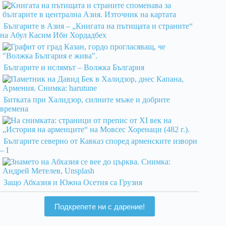
Българите в Азия – „Книгата на пътищата и страните“
на Абул Касим Ибн Хордадбех
Българите и ислямът – Волжка България
Битката при Халидзор, силните мъже и добрите
времена
Българите северно от Кавказ според арменските извори
– I
Защо Абхазия и Южна Осетия са Грузия
Подкрепете ни с дарение!