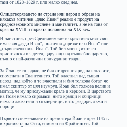
тази от 1828–1829 г. или малко след нея.
Олицетворяването на страна или народ в образа на
някакъв митичен „дядо Иван“ реално е продукт на
средновековното мислене и манталитет, а не на това от
края на XVIII и първата половина на XIX век.
И наистина, през Средновековието християнският свят
има своя „дядо Иван“, по-точно „презвитера Йоан“ или
„първосвещеника Йоан“. Той бил могъщ източен
християнски владетел, царуващ над вълшебно царство,
пълно с най-различни причудливи твари.
За Йоан се твърдяло, че бил от древния род на влъхвите,
споменати в Евангелието. Той властвал над същия
народ, над който и те властвали и бил толкова богат, че
имал скиптър от цял изумруд. Йоан бил толкова велик и
могъщ, че му прислужвали крале и херцози. В царството
на Йоан нямало сиромаси, нито крадци и обирници,
нямало ласкатели и скъперници, нито раздори, лъжи и
пороци.
Първото споменаване на презвитера Йоан е през 1145 г.
в хрониката на Отто, епископ на Фрайзинген. Той