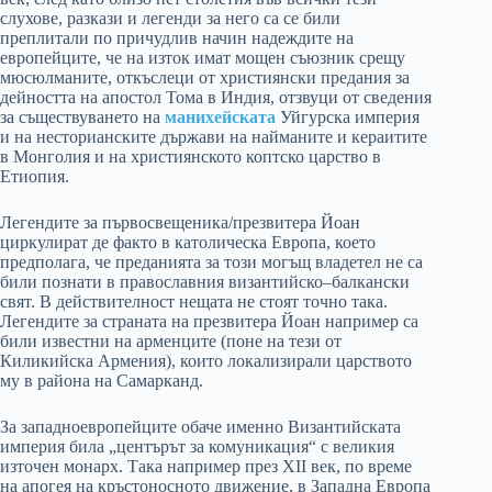
слухове, разкази и легенди за него са се били
преплитали по причудлив начин надеждите на
европейците, че на изток имат мощен съюзник срещу
мюсюлманите, откъслеци от християнски предания за
дейността на апостол Тома в Индия, отзвуци от сведения
за съществуването на
манихейската
Уйгурска империя
и на несторианските държави на найманите и кераитите
в Монголия и на християнското коптско царство в
Етиопия.
Легендите за първосвещеника/презвитера Йоан
циркулират де факто в католическа Европа, което
предполага, че преданията за този могъщ владетел не са
били познати в православния византийско–балкански
свят. В действителност нещата не стоят точно така.
Легендите за страната на презвитера Йоан например са
били известни на арменците (поне на тези от
Киликийска Армения), които локализирали царството
му в района на Самарканд.
За западноевропейците обаче именно Византийската
империя била „центърът за комуникация“ с великия
източен монарх. Така например през XII век, по време
на апогея на кръстоносното движение, в Западна Европа