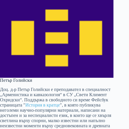
Петър Голийски
Доц. д-р Петър Голийски е преподавател в специалност
„Арменистика и кавказология“ в СУ „Свети Климент
Охридски“. Поддържа в свободното си време Фейсбук
страницата "
История в кратце
", в която публикува
неголеми научно-популярни материали, написани на
достъпен и за неспециалисти език, в които ще се хвърля
светлина върху спорни, малко известни или напълно
неизвестни моменти върху средновековната и древната