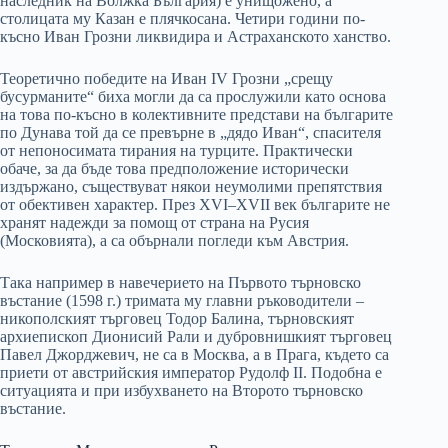
наследник на Волжка България) е унищожено, а
столицата му Казан е плячкосана. Четири години по-
късно Иван Грозни ликвидира и Астраханското ханство.
Теоретично победите на Иван IV Грозни „срещу
бусурманите“ биха могли да са прослужили като основа
на това по-късно в колективните представи на българите
по Дунава той да се превърне в „дядо Иван“, спасителя
от непоносимата тирания на турците. Практически
обаче, за да бъде това предположение исторически
издържано, съществуват някои неумолими препятствия
от обективен характер. През XVI–XVII век българите не
хранят надежди за помощ от страна на Русия
(Московията), а са обърнали погледи към Австрия.
Така например в навечерието на Първото търновско
въстание (1598 г.) тримата му главни ръководители –
никополският търговец Тодор Балина, търновският
архиепископ Дионисий Рали и дубровнишкият търговец
Павел Джорджевич, не са в Москва, а в Прага, където са
приети от австрийския император Рудолф II. Подобна е
ситуацията и при избухването на Второто търновско
въстание.