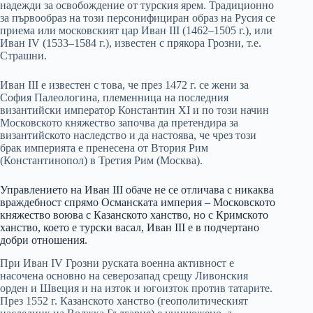
надежди за освобождение от турския ярем. Традиционно
за първообраз на този персонифициран образ на Русия се
приема или московският цар Иван III (1462–1505 г.), или
Иван IV (1533–1584 г.), известен с прякора Грозни, т.е.
Страшни.
Иван III е известен с това, че през 1472 г. се жени за
София Палеологина, племенница на последния
византийски император Константин XI и по този начин
Московското княжество започва да претендира за
византийското наследство и да настоява, че чрез този
брак империята е пренесена от Втория Рим
(Константинопол) в Третия Рим (Москва).
Управлението на Иван III обаче не се отличава с никаква
враждебност спрямо Османската империя – Московското
княжество воюва с Казанското ханство, но с Кримското
ханство, което е турски васал, Иван III е в подчертано
добри отношения.
При Иван IV Грозни руската военна активност е
насочена основно на северозапад срещу Ливонския
орден и Швеция и на изток и югоизток против татарите.
През 1552 г. Казанското ханство (геополитическият