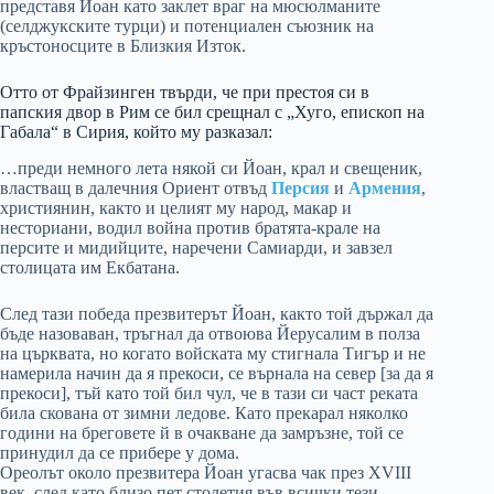
представя Йоан като заклет враг на мюсюлманите
(селджукските турци) и потенциален съюзник на
кръстоносците в Близкия Изток.
Отто от Фрайзинген твърди, че при престоя си в
папския двор в Рим се бил срещнал с „Хуго, епископ на
Габала“ в Сирия, който му разказал:
…преди немного лета някой си Йоан, крал и свещеник,
властващ в далечния Ориент отвъд
Персия
и
Армения
,
християнин, както и целият му народ, макар и
несториани, водил война против братята-крале на
персите и мидийците, наречени Самиарди, и завзел
столицата им Екбатана.
След тази победа презвитерът Йоан, както той държал да
бъде назоваван, тръгнал да отвоюва Йерусалим в полза
на църквата, но когато войската му стигнала Тигър и не
намерила начин да я прекоси, се върнала на север [за да я
прекоси], тъй като той бил чул, че в тази си част реката
била скована от зимни ледове. Като прекарал няколко
години на бреговете й в очакване да замръзне, той се
принудил да се прибере у дома.
Ореолът около презвитера Йоан угасва чак през XVIII
век, след като близо пет столетия във всички тези