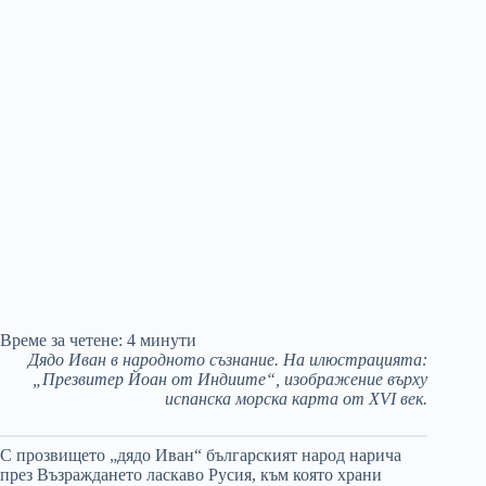
Време за четене:
4
минути
Дядо Иван в народното съзнание. На илюстрацията:
„Презвитер Йоан от Индиите“, изображение върху
испанска морска карта от XVI век.
С прозвището „дядо Иван“ българският народ нарича
през Възраждането ласкаво Русия, към която храни