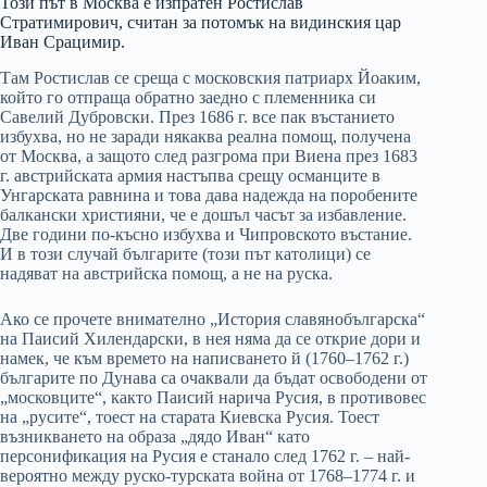
Този път в Москва е изпратен Ростислав
Стратимирович, считан за потомък на видинския цар
Иван Срацимир.
Там Ростислав се среща с московския патриарх Йоаким,
който го отпраща обратно заедно с племенника си
Савелий Дубровски. През 1686 г. все пак въстанието
избухва, но не заради някаква реална помощ, получена
от Москва, а защото след разгрома при Виена през 1683
г. австрийската армия настъпва срещу османците в
Унгарската равнина и това дава надежда на поробените
балкански християни, че е дошъл часът за избавление.
Две години по-късно избухва и Чипровското въстание.
И в този случай българите (този път католици) се
надяват на австрийска помощ, а не на руска.
Ако се прочете внимателно „История славянобългарска“
на Паисий Хилендарски, в нея няма да се открие дори и
намек, че към времето на написването й (1760–1762 г.)
българите по Дунава са очаквали да бъдат освободени от
„московците“, както Паисий нарича Русия, в противовес
на „русите“, тоест на старата Киевска Русия. Тоест
възникването на образа „дядо Иван“ като
персонификация на Русия е станало след 1762 г. – най-
вероятно между руско-турската война от 1768–1774 г. и