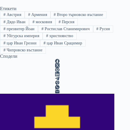
Етикети
#
Австрия
#
Армения
#
Второ търновско въстание
#
Дядо Иван
#
московия
#
Персия
#
презвитер Йоан
#
Ростислав Станимирович
#
Русия
#
Уйгурска империя
#
християнство
#
цар Иван Грозни
#
цар Иван Срацимир
#
Чипровско въстание
Сподели