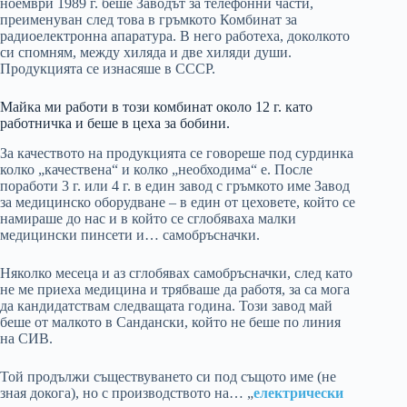
ноември 1989 г. беше Заводът за телефонни части,
преименуван след това в гръмкото Комбинат за
радиоелектронна апаратура. В него работеха, доколкото
си спомням, между хиляда и две хиляди души.
Продукцията се изнасяше в СССР.
Майка ми работи в този комбинат около 12 г. като
работничка и беше в цеха за бобини.
За качеството на продукцията се говореше под сурдинка
колко „качествена“ и колко „необходима“ е. После
поработи 3 г. или 4 г. в един завод с гръмкото име Завод
за медицинско оборудване – в един от цеховете, който се
намираше до нас и в който се сглобяваха малки
медицински пинсети и… самобръсначки.
Няколко месеца и аз сглобявах самобръсначки, след като
не ме приеха медицина и трябваше да работя, за са мога
да кандидатствам следващата година. Този завод май
беше от малкото в Сандански, който не беше по линия
на СИВ.
Той продължи съществуването си под същото име (не
зная докога), но с производството на… „
електрически