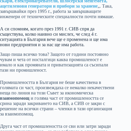
скари, електронагреватели, шлосерски менгемета,
ацетиленови генератори и прибори за хранене
„. Така,
завършвайки през 1995 г., работа за завършващите
инженери от техническите специалности почти нямаше.
А си спомням, когато през 1991 г. СИВ спря да
съществува, колко наивно си мислех, че след 4 г.
ситуацията в България вече ще е променена и ще има
нови предприятия и за нас ще има работа.
Защо пиша всичко това? Защото от години постоянно
чувам и чета от носталгици каква промишленост е
имало и как промяната и приватизацията са съсипали
тази ни промишленост.
Промишлеността в България не беше качествена в
голямата си част, произвеждаха се немалко некачествени
неща по линия на този Съвет за икономическа
взаимопомощ
и голяма част от промишлеността се
срина заради закриването на СИВ, а СИВ се закри с
решение на всички страни – членки в тази организация
за взаимопомощ.
Друга част от промишлеността се сви или затри заради