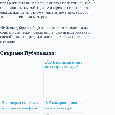
пред кабинета винаги се намираха познати на някой в
поликлиниката, който да те изпревари и отново да
чакаш, или да ти отложат часа за друг ден, защото
липсвали някакви материали.
Не беше добре изобщо да се живее в условията на
социалистическия реализъм, вярно имаше някакво
спокойствие и предвидимост, но те бяха по-скоро
измамни.
Свързани Публикации:
Велинград се отказа
В България нищо не
от мина за волфрам.
се произвежда!
Защо?