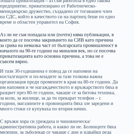
лошата приватизация – аз съм работила в едно такова
предприятие, приватизирано от Работническо-
мениджърско дружество, създадено от тогавашен член
на СДС, който в качеството си на партиец беше по едно
време и областен управител на София.
Аз ли не съм попадала или (почти) няма публикации, в
които да се посочва закриването на СИВ като причина
за срива на немалка част от българската промишленост в
началото на 90-те години на миналия век, но се посочва
приватизацията като основна причина, а това не е
съвсем вярно.
И тази 30-годишнина е повод да се напомни на
носталгиците и по-младите за тази толкова важна
организация преди промените в края на 80-те години. Да
им напомня и че нагаждачеството и връзкарството бяха в
разцвет през 80-те години, чакаше се за битова техника,
за коли, за жилище, за да ти прекарат телефон – с
години, магазините в провинцията бяха зле заредени и
много стоки се купуваха по втория начин.
С връзки хора си уреждаха и чиновническа/
административна работа, и какво ли не. Болниците бяха
мизерни, за зъболекар се чакаше с дни и идвайки реда