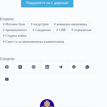
Подкрепете ни с дарение!
Етикети
#
Източен блок
#
индустрия
#
командна икономика
#
промишленост
#
Сандански
#
СИВ
#
социализъм
#
Студена война
#
Съвет за за икономическа взаимопомощ
Сподели