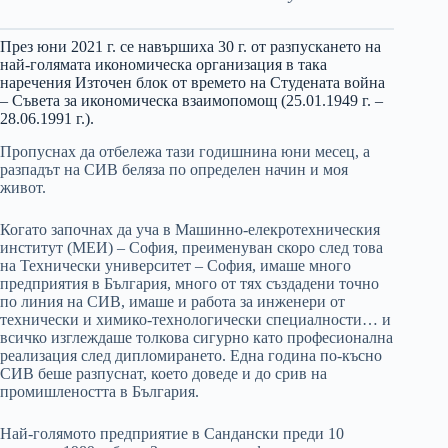
През юни 2021 г. се навършиха 30 г. от разпускането на
най-голямата икономическа организация в така
наречения Източен блок от времето на Студената война
– Съвета за икономическа взаимопомощ (25.01.1949 г. –
28.06.1991 г.).
Пропуснах да отбележа тази годишнина юни месец, а
разпадът на СИВ беляза по определен начин и моя
живот.
Когато започнах да уча в Машинно-елекротехническия
институт (МЕИ) – София, преименуван скоро след това
на Технически университет – София, имаше много
предприятия в България, много от тях създадени точно
по линия на СИВ, имаше и работа за инженери от
технически и химико-технологически специалности… и
всичко изглеждаше толкова сигурно като професионална
реализация след дипломирането. Една година по-късно
СИВ беше разпуснат, което доведе и до срив на
промишлеността в България.
Най-голямото предприятие в Сандански преди 10