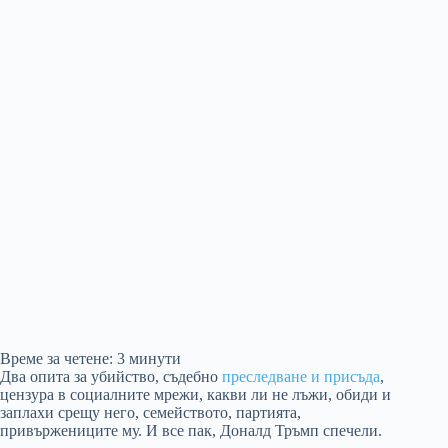
Време за четене:
3
минути
Два опита за убийство, съдебно
преследване и присъда
,
цензура в социалните мрежи, какви ли не лъжи, обиди и
заплахи срещу него, семейството, партията,
привържениците му. И все пак, Доналд Тръмп спечели.