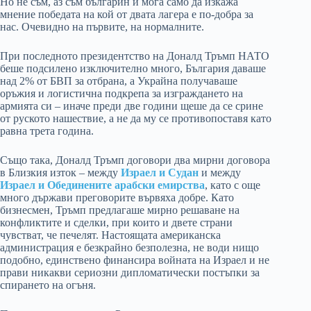
Но не съм, аз съм българин и мога само да изкажа
мнение победата на кой от двата лагера е по-добра за
нас. Очевидно на първите, на нормалните.
При последното президентство на Доналд Тръмп НАТО
беше подсилено изключително много, България даваше
над 2% от БВП за отбрана, а Украйна получаваше
оръжия и логистична подкрепа за изграждането на
армията си – иначе преди две години щеше да се срине
от руското нашествие, а не да му се противопоставя като
равна трета година.
Също така, Доналд Тръмп договори два мирни договора
в Близкия изток – между
Израел и Судан
и между
Израел и Обединените арабски емирства
, като с още
много държави преговорите вървяха добре. Като
бизнесмен, Тръмп предлагаше мирно решаване на
конфликтите и сделки, при които и двете страни
чувстват, че печелят. Настоящата американска
администрация е безкрайно безполезна, не води нищо
подобно, единствено финансира войната на Израел и не
прави никакви сериозни дипломатически постъпки за
спирането на огъня.