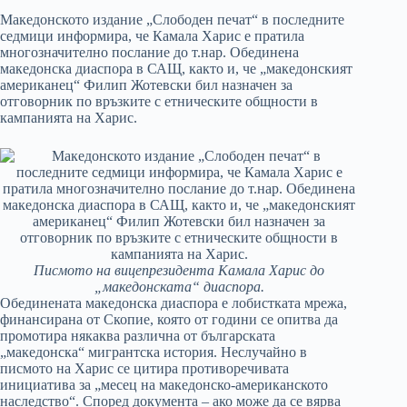
Македонското издание „Слободен печат“ в последните
седмици информира, че Камала Харис е пратила
многозначително послание до т.нар. Обединена
македонска диаспора в САЩ, както и, че „македонският
американец“ Филип
Жотевски бил назначен за
отговорник по връзките с етническите общности в
кампанията на Харис.
Писмото на вицепрезидента Камала Харис до
„македонската“ диаспора.
Обединената македонска диаспора е лобистката мрежа,
финансирана от Скопие, която от години се опитва да
промотира някаква различна от българската
„македонска“ мигрантска история. Неслучайно в
писмото на Харис се цитира противоречивата
инициатива за „месец на македонско-американското
наследство“. Според документа – ако може да се вярва