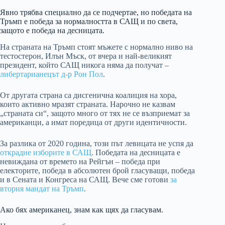
Явно трябва специално да се подчертае, но победата на
Тръмп е победа за нормалността в САЩ и по света,
защото е победа на десницата.
На страната на Тръмп стоят мъжете с нормално ниво на
тестостерон, Илън Мъск, от вчера и най-великият
президент, който САЩ никога няма да получат –
либертарианецът д-р Рон Пол
.
От другата страна са дисгенична коалиция на хора,
които активно мразят страната. Нарочно не казвам
„страната си“, защото много от тях не се възприемат за
американци, а имат поредица от други идентичности.
За разлика от 2020 година, този път левицата не успя да
открадне изборите в САЩ
. Победата на десницата е
невиждана от времето на Рейгън – победа при
електорите, победа в абсолютен брой гласуващи, победа
и в Сената и Конгреса на САЩ. Вече сме готови
за
втория мандат на Тръмп
.
Ако бях американец, знам как щях да гласувам.