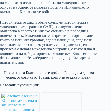
на скопското издание и хвалбите на македонистите –
офисът на Харис се позовава дори на Илинденското
въстание и Балканските войни.
Историческите факти обаче сочат, че историческата
македонска имиграция в САЩ е недвусмислено
българска в своето етническо съзнание в последния
повече от век. Македонските патриотични организации,
които са нейният гръбнак, едва в наши дни, след цели
десетилетия югославско усилие, се изправиха пред
проблема с новата македонска миграция, с която идва и
влиянието на лабораторния македонизъм. Едва сега и не
без помощта на безхаберието на поредица български
правителства.
Накратко, за България ще е добре в Белия дом да има
човек отново като Тръмп, който знае какво прави.
Свързани публикации: