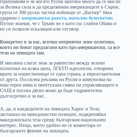
Припомням и че когато Русия започна много да се мисли
за Велика сила и да предизвиква американците в Сирия,
група от 300 руски частни войници от „Вагнер“ бяха
ударени с
американска ракета, напълно безответно
.
Путин знаеше, че с Тръмп не е като със слабия Обама и
не си позволи ескалация или отговор.
Конкретно и за нас, всички неприятни леви политики,
които ни биват предлагани като про-американски, са все
тези на левицата там.
И мнозина слагат знак за равенство между зелени
политики на всяка цена, ЛГБТП идеология, отворени
врати за нашественици от една страна, и евроатлантизъм
от друга. По-силна реклама на Русия и комунизма на
наш терен няма и евентуална смяна на управляващите в
САЩ в посока дясно може да бъде оздравителна
дългосрочно и за нас.
А, да, и кандидатите на левицата Харис и Уолц
застанаха на македонистки позиции, подкрепяйки
македониската теза срещу българския национален
интерес. Нещо, което удобно не се коментира от
българските фенове на левицата.