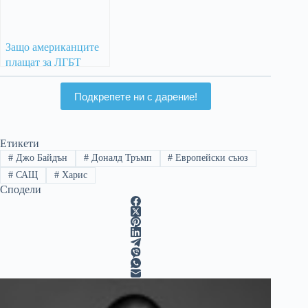
Защо американците
плащат за ЛГБТ
Прайд събития в
България, Чехия и
Подкрепете ни с дарение!
Австралия?
Етикети
#
Джо Байдън
#
Доналд Тръмп
#
Европейски съюз
#
САЩ
#
Харис
Сподели