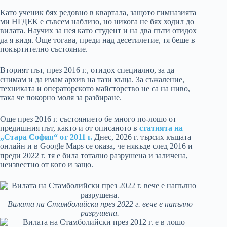
Като ученик бях редовно в квартала, защото гимназията
ми НГДЕК е съвсем наблизо, но никога не бях ходил до
вилата. Научих за нея като студент и на два пъти отидох
да я видя. Още тогава, преди над десетилетие, тя беше в
покъртително състояние.
Вторият път, през 2016 г., отидох специално, за да
снимам и да имам архив на тази къща. За съжаление,
техниката и операторското майсторство не са на ниво,
така че покорно моля за разбиране.
Още през 2016 г. състоянието бе много по-лошо от
предишния път, както и от описаното в
статията на
„Стара София“ от 2011 г.
Днес, 2026 г. търсих къщата
онлайн и в Google Maps се оказа, че някъде след 2016 и
преди 2022 г. тя е била тотално разрушена и заличена,
неизвестно от кого и защо.
Вилата на Стамболийски през 2022 г. вече е напълно
разрушена.