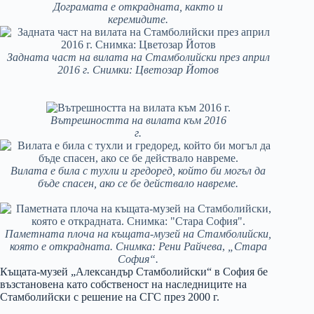
Дограмата е открадната, както и
керемидите.
Задната част на вилата на Стамболийски през април
2016 г. Снимки: Цветозар Йотов
Вътрешността на вилата към 2016
г.
Вилата е била с тухли и гредоред, който би могъл да
бъде спасен, ако се бе действало навреме.
Паметната плоча на къщата-музей на Стамболийски,
която е открадната. Снимка: Рени Райчева
,
„Стара
София“.
Къщата-музей „Александър Стамболийски“ в София бе
възстановена като собственост на наследниците на
Стамболийски с решение на СГС през 2000 г.