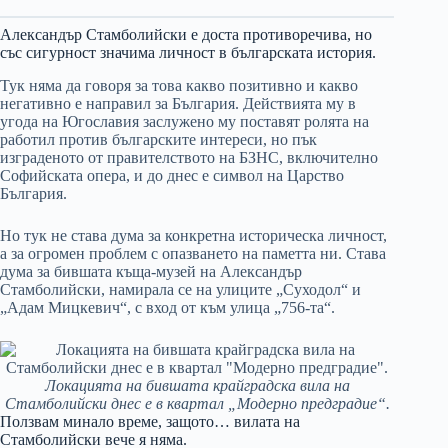
Александър Стамболийски е доста противоречива, но
със сигурност значима личност в българската история.
Тук няма да говоря за това какво позитивно и какво
негативно е направил за България. Действията му в
угода на Югославия заслужено му поставят ролята на
работил против българските интереси, но пък
изграденото от правителството на БЗНС, включително
Софийската опера, и до днес е символ на Царство
България.
Но тук не става дума за конкретна историческа личност,
а за огромен проблем с опазването на паметта ни. Става
дума за бившата къща-музей на Александър
Стамболийски, намирала се на улиците „Суходол“ и
„Адам Мицкевич“, с вход от към улица „756-та“.
Локацията на бившата крайградска вила на
Стамболийски днес е в квартал „Модерно предградие“.
Ползвам минало време, защото… вилата на
Стамболийски вече я няма.