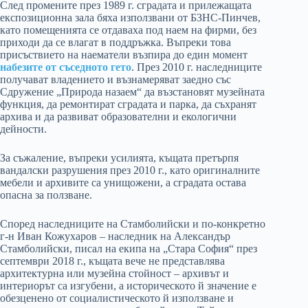
След промените през 1989 г. сградата и прилежащата
експозиционна зала бяха използвани от БЗНС-Пинчев,
като помещенията се отдаваха под наем на фирми, без
приходи да се влагат в поддръжка. Въпреки това
присъствието на наематели възпира до един момент
набезите от съседното гето
. През 2010 г. наследниците
получават владението и възнамеряват заедно със
Сдружение „Природа назаем“ да възстановят музейната
функция, да ремонтират сградата и парка, да съхранят
архива и да развиват образователни и екологични
дейности.
За съжаление, въпреки усилията, къщата претърпя
вандалски разрушения през 2010 г., като оригиналните
мебели и архивите са унищожени, а сградата остава
опасна за ползване.
Според наследниците на Стамболийски и по-конкретно
г-н Иван Кожухаров – наследник на Александър
Стамболийски, писал на екипа на „Стара София“ през
септември 2018 г., къщата вече не представлява
архитектурна или музейна стойност – архивът и
интериорът са изгубени, а историческото й значение е
обезценено от социалистическото й използване и