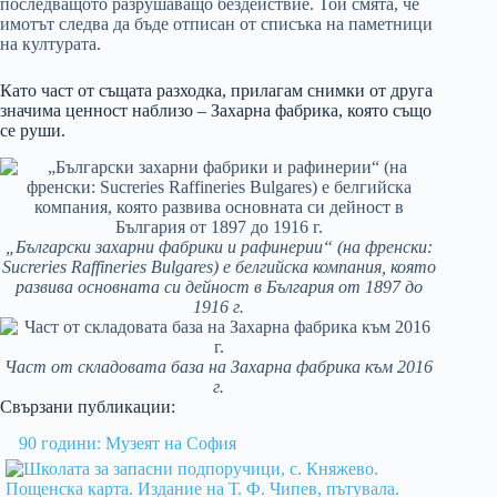
последващото разрушаващо бездействие. Той смята, че
имотът следва да бъде отписан от списъка на паметници
на културата.
Като част от същата разходка, прилагам снимки от друга
значима ценност наблизо – Захарна фабрика, която също
се руши.
„Български захарни фабрики и рафинерии“ (на френски:
Sucreries Raffineries Bulgares) е белгийска компания, която
развива основната си дейност в България от 1897 до
1916 г.
Част от складовата база на Захарна фабрика към 2016
г.
Свързани публикации:
90 години: Музеят на София