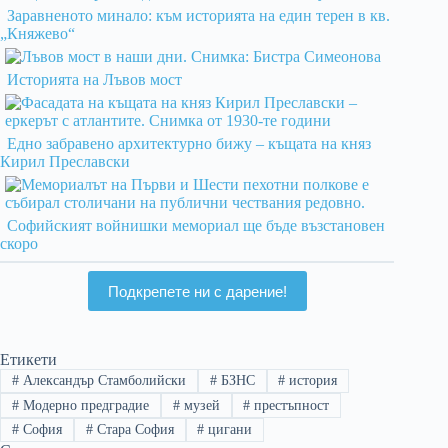
Заравненото минало: към историята на един терен в кв.
„Княжево“
Историята на Лъвов мост
Едно забравено архитектурно бижу – къщата на княз
Кирил Преславски
Софийският войнишки мемориал ще бъде възстановен
скоро
Подкрепете ни с дарение!
Етикети
#
Александър Стамболийски
#
БЗНС
#
история
#
Модерно предградие
#
музей
#
престъпност
#
София
#
Стара София
#
цигани