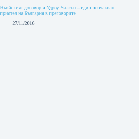
Ньойският договор и Удроу Уилсън – един неочакван
приятел на България в преговорите
27/11/2016