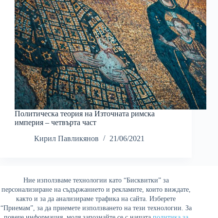
Политическа теория на Източната римска
империя – четвърта част
Кирил Павликянов
21/06/2021
Ние използваме технологии като “Бисквитки” за
Най-четени
персонализиране на съдържанието и рекламите, които виждате,
както и за да анализираме трафика на сайта. Изберете
“Приемам”, за да приемете използването на тези технологии. За
повече информация, моля запознайте се с нашата
политика за