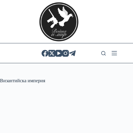
Skip
to
content
Византийска империя