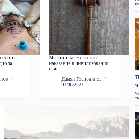
твеното
Мястото на смъртното
дио за
наказание в цивилизования
свят
анов
Дамян Господинов
03/06/2021