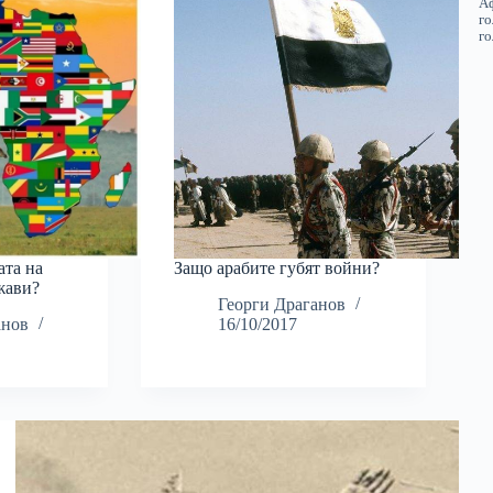
ата на
Защо арабите губят войни?
жави?
Георги Драганов
анов
16/10/2017