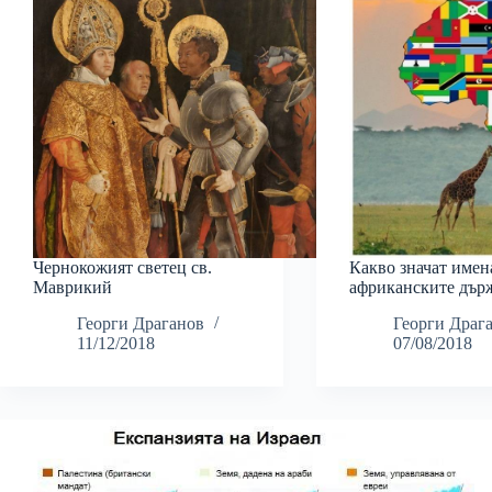
Чернокожият светец св.
Какво значат имен
Маврикий
африканските дър
Георги Драганов
Георги Драг
11/12/2018
07/08/2018