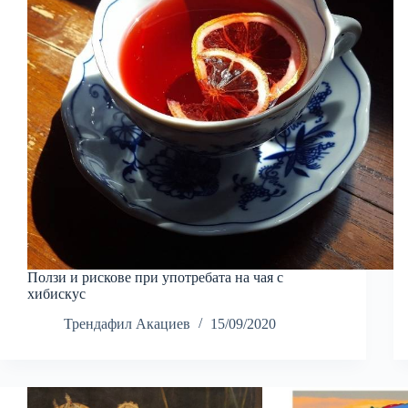
Ползи и рискове при употребата на чая с
хибискус
Трендафил Акациев
15/09/2020