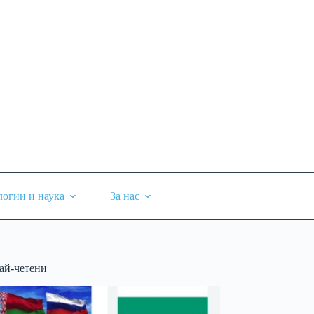
логии и наука
За нас
ай-четени