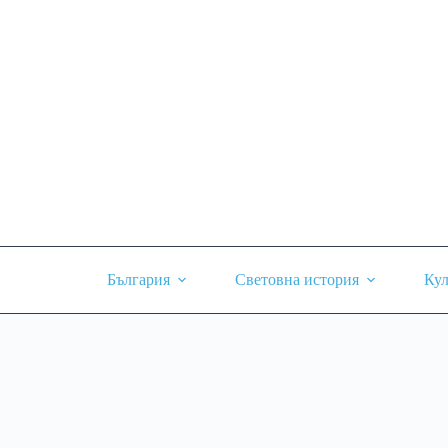
Skip
to
content
България
Световна история
Кул