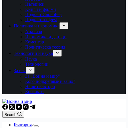
Пътеписи
Книги и филми
Подкаст СловоРед
Подкаст u-digest
Политика и икономика
Анализи
Икономика и данъци
Коментар
Политическа теория
Технологии и наука
Наука
Технологии
За нас
За „Война и мир“
Кого подкрепяме и защо?
Нашите автори
Контакти
Search
България