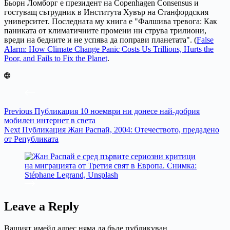
Бьорн Ломборг е президент на Copenhagen Consensus и
гостуващ сътрудник в Института Хувър на Станфордския
университет. Последната му книга е "Фалшива тревога: Как
паниката от климатичните промени ни струва трилиони,
вреди на бедните и не успява да поправи планетата". (
False
Alarm: How Climate Change Panic Costs Us Trillions, Hurts the
Poor, and Fails to Fix the Planet
.
Previous
Публикация
10 ноември ни донесе най-добрия
мобилен интернет в света
Next
Публикация
Жан Распай, 2004: Отечеството, предадено
от Републиката
Leave a Reply
Вашият имейл адрес няма да бъде публикуван.