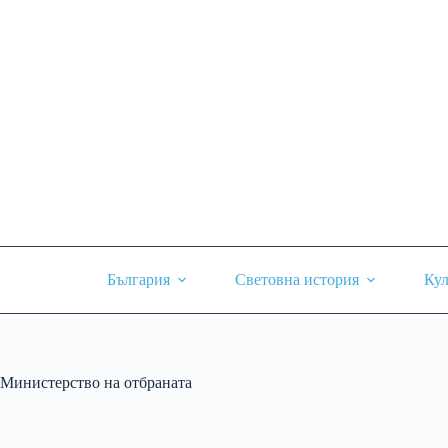
Skip
to
content
България
Световна история
Кул
Министерство на отбраната