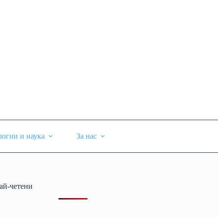
логии и наука
За нас
ай-четени