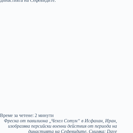
Време за четене:
2
минути
Фреска от павилиона „Чехел Сотун“ в Исфахан, Иран,
изобразява персийски военни действия от периода на
династията на Сефевидите. Снимка: Dave