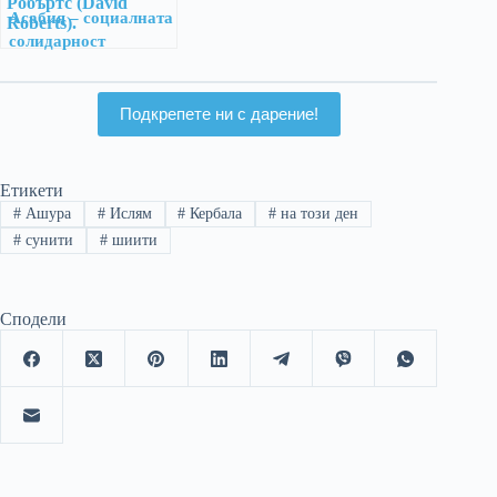
Асабия – социалната
солидарност
Подкрепете ни с дарение!
Етикети
#
Ашура
#
Ислям
#
Кербала
#
на този ден
#
сунити
#
шиити
Сподели