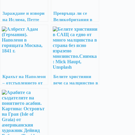
Зараждане и извори
Превръща ли се
на Исляма, Петте
Великобритания в
стълба, съвремения
нещо различно?
обществен морал
Крахът на Наполеон
Белите християни
– отстъплението от
вече са малцинство в
Москва
САЩ