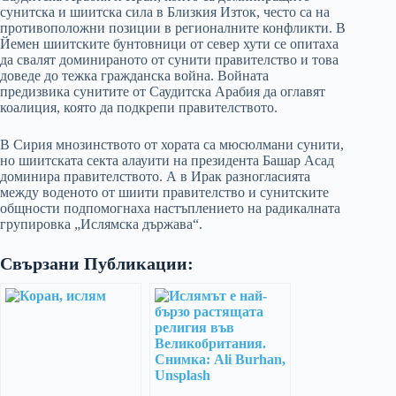
сунитска и шиитска сила в Близкия Изток, често са на
противоположни позиции в регионалните конфликти. В
Йемен шиитските бунтовници от север хути се опитаха
да свалят доминираното от сунити правителство и това
доведе до тежка гражданска война. Войната
предизвика сунитите от Саудитска Арабия да оглавят
коалиция, която да подкрепи правителството.
В Сирия мнозинството от хората са мюсюлмани сунити,
но шиитската секта алауити на президента Башар Асад
доминира правителството. А в Ирак разногласията
между воденото от шиити правителство и сунитските
общности подпомогнаха настъплението на радикалната
групировка „Ислямска държава“.
Свързани Публикации: