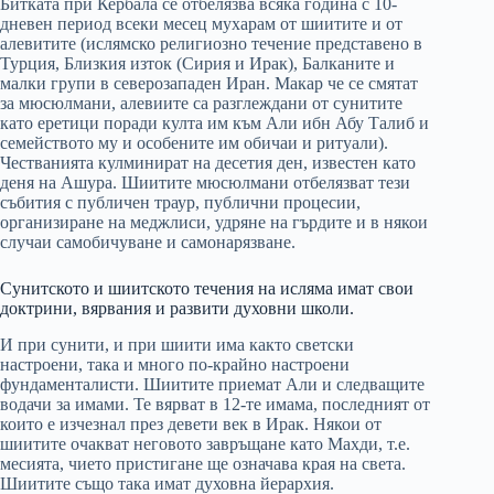
Битката при Кербала се отбелязва всяка година с 10-
дневен период всеки месец мухарам от шиитите и от
алевитите (ислямско религиозно течение представено в
Турция, Близкия изток (Сирия и Ирак), Балканите и
малки групи в северозападен Иран. Макар че се смятат
за мюсюлмани, алевиите са разглеждани от сунитите
като еретици поради култа им към Али ибн Абу Талиб и
семейството му и особените им обичаи и ритуали).
Честванията кулминират на десетия ден, известен като
деня на Ашура. Шиитите мюсюлмани отбелязват тези
събития с публичен траур, публични процесии,
организиране на меджлиси, удряне на гърдите и в някои
случаи самобичуване и самонарязване.
Сунитското и шиитското течения на исляма имат свои
доктрини, вярвания и развити духовни школи.
И при сунити, и при шиити има както светски
настроени, така и много по-крайно настроени
фундаменталисти. Шиитите приемат Али и следващите
водачи за имами. Те вярват в 12-те имама, последният от
които е изчезнал през девети век в Ирак. Някои от
шиитите очакват неговото завръщане като Махди, т.е.
месията, чието пристигане ще означава края на света.
Шиитите също така имат духовна йерархия.