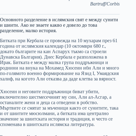
Bartruff/Corbis
Основното разделение в ислямския свят е между сунити
и
шиити
. Ако не знаете какво е довело до това
разделение, малко история.
Битката при Кербала се провежда на 10 мухарам през 61
година от ислямския календар (10 октомври 680 г.,
докато българите на кан Аспарух тъкмо са строели
Дунавска България). Днес Кербала е разположена в
Ирак. Битката е между малка група поддръжници и
роднини на внука на Мохамед Хюсеин ибн Али и много
по-голямото военно формирование на Язид I, Умаядския
халиф, на когото Али отказва да даде клетва за вярност.
Хюсеин и неговите поддръжници биват убити,
включително шестмесечният му син, Али ал-Асгар, а
останалите жени и деца са отведени в робство.
Мъртвите се смятат за мъченици както от сунитите, така
и от шиитите мюсюлмани, а битката има централно
значение за шиитската история и традиция, и често се
споменава в шиитската ислямска литература.