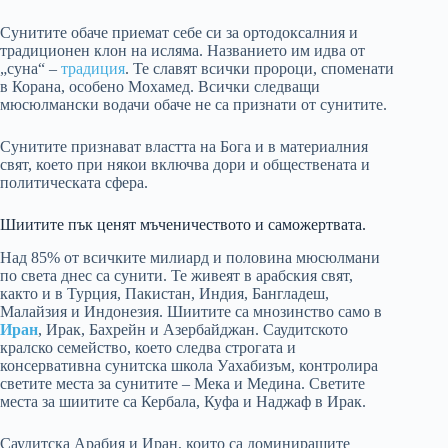
Сунитите обаче приемат себе си за ортодоксалния и
традиционен клон на исляма. Названието им идва от
„суна“ –
традиция
. Те славят всички пророци, споменати
в Корана, особено Мохамед. Всички следващи
мюсюлмански водачи обаче не са признати от сунитите.
Сунитите признават властта на Бога и в материалния
свят, което при някои включва дори и обществената и
политическата сфера.
Шиитите пък ценят мъченичеството и саможертвата.
Над 85% от всичките милиард и половина мюсюлмани
по света днес са сунити. Те живеят в арабския свят,
както и в Турция, Пакистан, Индия, Бангладеш,
Малайзия и Индонезия. Шиитите са мнозинство само в
Иран
, Ирак, Бахрейн и Азербайджан. Саудитското
кралско семейство, което следва строгата и
консервативна сунитска школа Уахабизъм, контролира
светите места за сунитите – Мека и Медина. Светите
места за шиитите са Кербала, Куфа и Наджаф в Ирак.
Саудитска Арабия и Иран, които са доминиращите