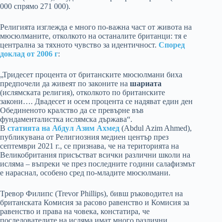
000 спрямо 271 000).
Религията изглежда е много по-важна част от живота на
мюсюлманите, отколкото на останалите британци: тя е
централна за тяхното чувство за идентичност.
Според
доклад от 2006 г
:
„Тридесет процента от британските мюсюлмани биха
предпочели да живеят по законите на
шариата
(ислямската религия), отколкото по британските
закони…. Двадесет и осем процента се надяват един ден
Обединеното кралство да се превърне във
фундаменталистка ислямска държава“.
В
статията на Абдул Азим Ахмед
(Abdul Azim Ahmed),
публикувана от Религиозния медиен център през
септември 2021 г., се признава, че на територията на
Великобритания присъстват всички различни школи на
исляма – въпреки че през последните години салафизмът
е нараснал, особено сред по-младите мюсюлмани.
Тревор Филипс (Trevor Phillips), бивш ръководител на
британската Комисия за расово равенство и Комисия за
равенство и права на човека, констатира, че
последователите на исляма имат много различни