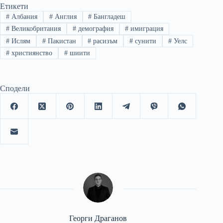
Етикети
#
Албания
#
Англия
#
Бангладеш
#
Великобритания
#
демография
#
имиграция
#
Ислям
#
Пакистан
#
расизъм
#
сунити
#
Уелс
#
християнство
#
шиити
Сподели
Георги Драганов