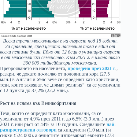
Всеки трети мюсюлманин е на възраст под 15 години.
За сравнение, сред цялото население това е един от
всеки петима души. Едно от 12 деца в училищна възраст
е от мюсюлманско семейство. Към 2021 г. е имало около
300 000 тийнейджъри мюсюлмани.
Преброяването на населението,
проведено през 2021 г
.,
разкри, че докато по-малко от половината хора (27,5
млн.) в Англия и Уелс вече се определят като християни,
тези, които заявяват, че „нямат религия“, са се увеличили
с 12 пункта до 37,2% (22,2 млн.).
Ръст на исляма във Великобритания
Тези, които се определят като мюсюлмани, са се
увеличили от 4,9% през 2011 г. до 6,5% (3,9 млн.) през
2021 г. или ръст от 44% за 10 години. Следващите
най-
разпространени отговори
са хиндуисти (1,0 млн.) и
сикхи (524 000), а будистите изпреварват евреите (273