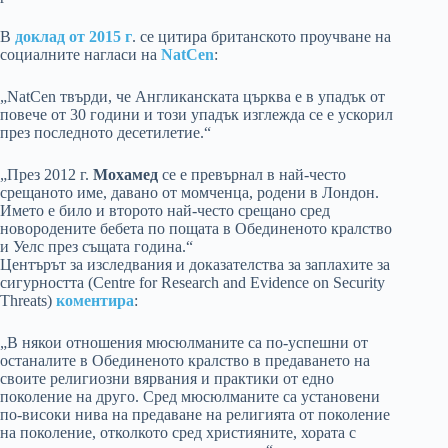
В
доклад от 2015 г
. се цитира британското проучване на
социалните нагласи на
NatCen
:
„NatCen твърди, че Англиканската църква е в упадък от
повече от 30 години и този упадък изглежда се е ускорил
през последното десетилетие.“
„През 2012 г.
Мохамед
се е превърнал в най-често
срещаното име, давано от момченца, родени в Лондон.
Името е било и второто най-често срещано сред
новородените бебета по пощата в Обединеното кралство
и Уелс през същата година.“
Центърът за изследвания и доказателства за заплахите за
сигурността (Centre for Research and Evidence on Security
Threats)
коментира
:
„В някои отношения мюсюлманите са по-успешни от
останалите в Обединеното кралство в предаването на
своите религиозни вярвания и практики от едно
поколение на друго. Сред мюсюлманите са установени
по-високи нива на предаване на религията от поколение
на поколение, отколкото сред християните, хората с