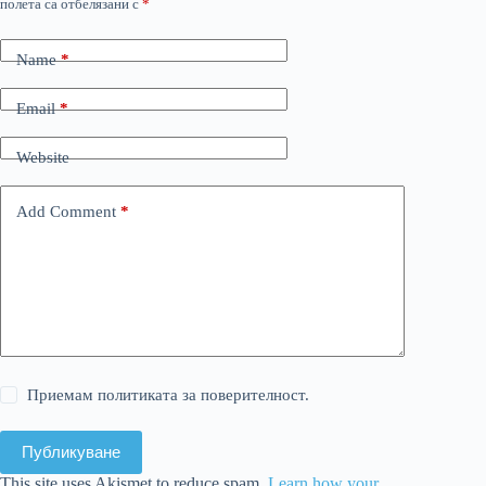
полета са отбелязани с
*
Name
*
Email
*
Website
Add Comment
*
Приемам политиката за поверителност.
Публикуване
This site uses Akismet to reduce spam.
Learn how your