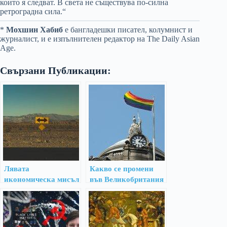
които я следват. В света не съществува по-силна
ретроградна сила.“
*
Мохшин Хабиб
е бангладешки писател, колумнист и
журналист, и е изпълнителен редактор на The Daily Asian
Age.
Свързани Публикации:
Лявата
Какво се промени
икономическа мисъл
във Великобритания
не може да победи
след легализирането
дясната реакция
на гей браковете?