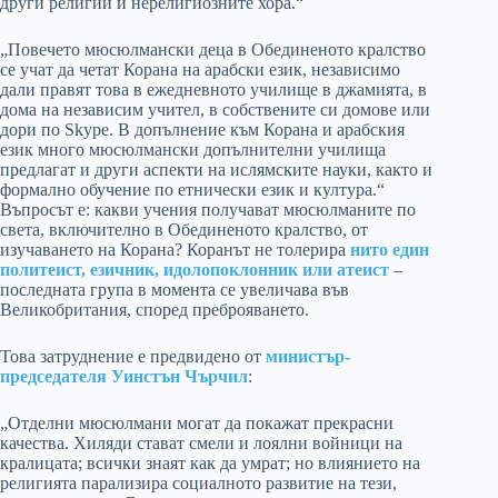
други религии и нерелигиозните хора.“
„Повечето мюсюлмански деца в Обединеното кралство
се учат да четат Корана на арабски език, независимо
дали правят това в ежедневното училище в джамията, в
дома на независим учител, в собствените си домове или
дори по Skype. В допълнение към Корана и арабския
език много мюсюлмански допълнителни училища
предлагат и други аспекти на ислямските науки, както и
формално обучение по етнически език и култура.“
Въпросът е: какви учения получават мюсюлманите по
света, включително в Обединеното кралство, от
изучаването на Корана? Коранът не толерира
нито един
политеист, езичник, идолопоклонник или атеист
–
последната група в момента се увеличава във
Великобритания, според преброяването.
Това затруднение е предвидено от
министър-
председателя Уинстън Чърчил
:
„Отделни мюсюлмани могат да покажат прекрасни
качества. Хиляди стават смели и лоялни войници на
кралицата; всички знаят как да умрат; но влиянието на
религията парализира социалното развитие на тези,