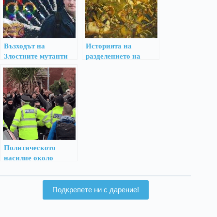
Възходът на
Историята на
Злостните мутанти
разделението на
шиити и сунити
Политическото
насилие около
евровота във
Великобритания
Подкрепете ни с дарение!