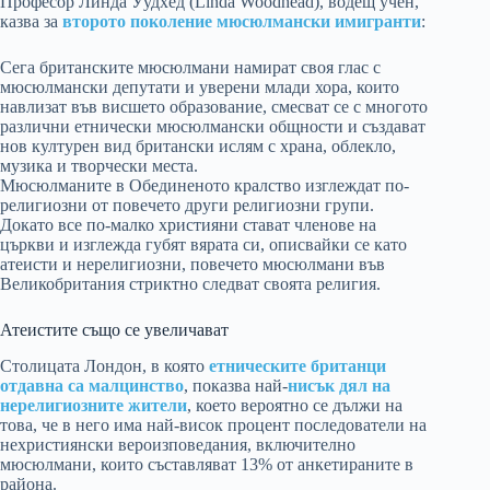
Професор Линда Уудхед (Linda Woodhead), водещ учен,
казва за
второто поколение мюсюлмански имигранти
:
Сега британските мюсюлмани намират своя глас с
мюсюлмански депутати и уверени млади хора, които
навлизат във висшето образование, смесват се с многото
различни етнически мюсюлмански общности и създават
нов културен вид британски ислям с храна, облекло,
музика и творчески места.
Мюсюлманите в Обединеното кралство изглеждат по-
религиозни от повечето други религиозни групи.
Докато все по-малко християни стават членове на
църкви и изглежда губят вярата си, описвайки се като
атеисти и нерелигиозни, повечето мюсюлмани във
Великобритания стриктно следват своята религия.
Атеистите също се увеличават
Столицата Лондон, в която
етническите британци
отдавна са малцинство
, показва най-
нисък дял на
нерелигиозните жители
, което вероятно се дължи на
това, че в него има най-висок процент последователи на
нехристиянски вероизповедания, включително
мюсюлмани, които съставляват 13% от анкетираните в
района.