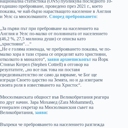
национална статистика (ONS) публикува последното 10-
годишно преброяване, проведено през 2021 г., което
показва, че най-бързо нарастващото население в Англия
и Уелс са мюсюлманите.
Според преброяването
:
„За първи път при преброяване на населението на
Англия и Уелс по-малко от половината от населението
(46,2 %, 27,5 милиона души) се описва като
„християни“…“
„Не е голяма изненада, че преброяването показва, че по-
малко хора в тази страна се определят като християни,
отколкото в миналото“,
заяви архиепископът
на Йорк
Стивън Котрел (Stephen Cottrell) в отговор на
резултатите, „но все пак това ни поставя
предизвикателство не само да вярваме, че Бог ще
изгради Своето царство на Земята, но и да изиграем
своята роля в известяването на Христос“.
Мюсюлманската общност във Великобритания реагира
по друг начин. Зара Мохамед (Zara Mohammed),
генерален секретар на Мюсюлманския съвет на
Великобритания,
заяви
:
Въпреки че преброяването на населението разглежда