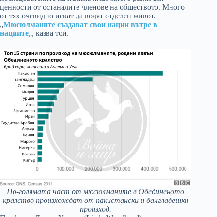
ценности от останалите членове на обществото. Много
от тях очевидно искат да водят отделен живот.
„
Мюсюлманите създават свои нации вътре в
нациите
„, казва той.
По-голямата част от мюсюлманите в Обединеното
кралство произхождат от пакистански и бангладешки
произход.