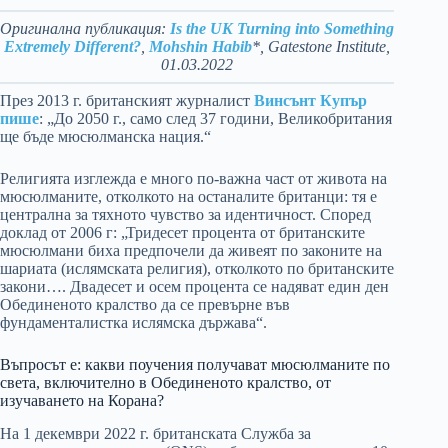
Оригинална публикация:
Is the UK Turning into Something
Extremely Different?
,
Mohshin Habib
*, Gatestone Institute,
01.03.2022
През 2013 г. британският журналист
Винсънт Купър
пише
: „До 2050 г., само след 37 години, Великобритания
ще бъде мюсюлманска нация.“
Религията изглежда е много по-важна част от живота на
мюсюлманите, отколкото на останалите британци: тя е
централна за тяхното чувство за идентичност. Според
доклад от 2006 г: „Тридесет процента от британските
мюсюлмани биха предпочели да живеят по законите на
шариата (ислямската религия), отколкото по британските
закони…. Двадесет и осем процента се надяват един ден
Обединеното кралство да се превърне във
фундаменталистка ислямска държава“.
Въпросът е: какви поучения получават мюсюлманите по
света, включително в Обединеното кралство, от
изучаването на Корана?
На 1 декември 2022 г. британската Служба за