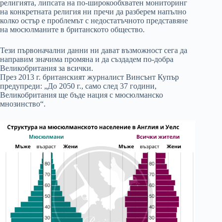
религията, липсата на по-широкообхватен мониторинг
на конкретната религия ни пречи да разберем напълно
колко остър е проблемът с недостатъчното представяне
на мюсюлманите в британското общество.
Тези първоначални данни ни дават възможност сега да
направим значима промяна и да създадем по-добра
Великобритания за всички.
През 2013 г. британският журналист Винсънт Купър
предупреди: „До 2050 г., само след 37 години,
Великобритания ще бъде нация с мюсюлманско
мнозинство“.