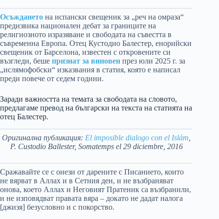
Осъждането
на испански свещеник за „реч на омраза“
предизвика национален дебат за границите на
религиозното изразяване и свободата на съвестта в
съвременна Европа. Отец Кустодио Балестер, енорийски
свещеник от Барселона, известен с откровените си
възгледи, беше
признат за виновен
през юли 2025 г. за
„ислямофобски“ изказвания в статия, която е написал
преди повече от седем години.
Заради важността на темата за свободата на словото,
предлагаме превод на български на текста на статията на
отец Балестер.
Оригинална публикация:
El imposible dialogo con el Islám
,
P. Custodio Ballester, Somatemps el 29 diciembre, 2016
Сражавайте се с онези от дарените с Писанието, които
не вярват в Аллах и в Сетния ден, и не възбраняват
онова, което Аллах и Неговият Пратеник са възбранили,
и не изповядват правата вяра – докато не дадат налога
[джизя] безусловно и с покорство.