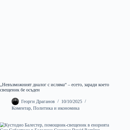
„Невъзможният диалог с исляма“ – есето, заради което
свещеник бе осъден
Георги Драганов
10/10/2025
Коментар
,
Политика и икономика