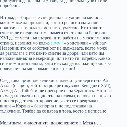
принудени да плащат джизия, за да не бъдат убити или
поробени.
И това, разбира се, е специална ситуация на милост,
която може да приключи, когато религиозната или
политическата власт сметнат за уместно. Ето защо те
считат, че е недопустима намеса от страна на Бенедикт
XVI да се меси във вътрешните работи на мюсюлманска
страна, независимо колко
зимми
– християни – убиват.
Неверниците са собственост на държавата, която може
да разполага с тях както сметне за добре: или като им
наложи данък за неверници, или като ги изтреби. Какво
си е помислил папата, като е искал да наложи правила за
поведение на мюсюлманските страни!
След това ще дойде великият имам от университета Ал-
Азхар (същият, който остро критикуваше Бенедикт XVI),
Ахмад Ал-Тайеб, и ще прегърне папа Франциск. Но това
няма да промени същността на исляма, основан на пряко
и непосредствено откровение, което се превръща в
книга – Корана – безспорна и не подлежаща на
тълкуване. Трябва да се вярва в това, което е написано.
Молитвата, милостинята, поклонението в Мека и…