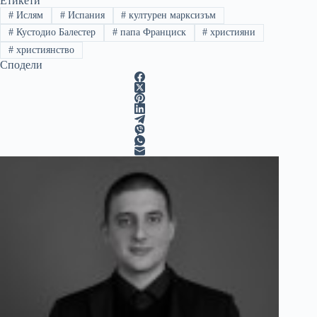
Етикети
#
Ислям
#
Испания
#
културен марксизъм
#
Кустодио Балестер
#
папа Франциск
#
християни
#
християнство
Сподели