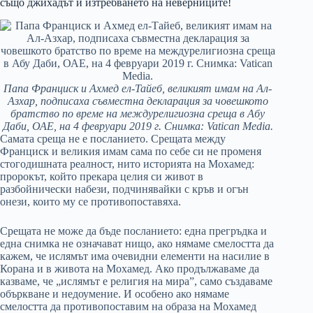
също джихадът и изтребването на неверниците!
Папа Франциск и Ахмед ел-Тайеб, великият имам на Ал-
Азхар, подписаха съвместна декларация за човешкото
братство по време на междурелигиозна среща в Абу
Даби, ОАЕ, на 4 февруари 2019 г. Снимка: Vatican Media.
Самата среща не е посланието. Срещата между
Франциск и великия имам сама по себе си не променя
стогодишната реалност, нито историята на Мохамед:
пророкът, който прекара целия си живот в
разбойнически набези, подчинявайки с кръв и огън
онези, които му се противопоставяха.
Срещата не може да бъде посланието: една прегръдка и
една снимка не означават нищо, ако нямаме смелостта да
кажем, че ислямът има очевидни елементи на насилие в
Корана и в живота на Мохамед. Ако продължаваме да
казваме, че „ислямът е религия на мира”, само създаваме
объркване и недоумение. И особено ако нямаме
смелостта да противопоставим на образа на Мохамед