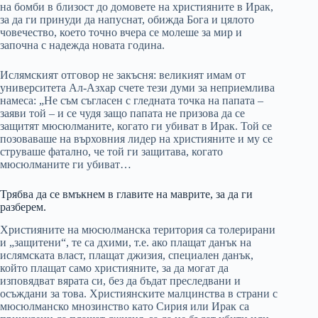
на бомби в близост до домовете на християните в Ирак,
за да ги принуди да напуснат, обижда Бога и цялото
човечество, което точно вчера се молеше за мир и
започна с надежда новата година.
Ислямският отговор не закъсня: великият имам от
университета Ал-Азхар счете тези думи за неприемлива
намеса: „Не съм съгласен с гледната точка на папата –
заяви той – и се чудя защо папата не призова да се
защитят мюсюлманите, когато ги убиват в Ирак. Той се
позоваваше на върховния лидер на християните и му се
струваше фатално, че той ги защитава, когато
мюсюлманите ги убиват…
Трябва да се вмъкнем в главите на маврите, за да ги
разберем.
Християните на мюсюлманска територия са толерирани
и „защитени“, те са дхими, т.е. ако плащат данък на
ислямската власт, плащат джизия, специален данък,
който плащат само християните, за да могат да
изповядват вярата си, без да бъдат преследвани и
осъждани за това. Християнските малцинства в страни с
мюсюлманско мнозинство като Сирия или Ирак са