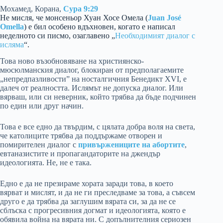
Мохамед, Корана,
Сура 9:29
Не мисля, че монсеньор Хуан Хосе Омела (
Juan José
Omella
) е бил особено вдъхновен, когато е написал
неделното си писмо, озаглавено „
Необходимият диалог с
исляма
“.
Това ново възобновяване на християнско-
мюсюлманския диалог, блокиран от предполагаемите
„непредпазливости” на носталгичния Бенедикт XVI, е
далеч от реалността. Ислямът не допуска диалог. Или
вярваш, или си неверник, който трябва да бъде подчинен
по един или друг начин.
Това е все едно да твърдим, с цялата добра воля на света,
че католиците трябва да поддържаме отворен и
помирителен диалог с
привържениците на абортите
,
евтаназистите и пропагандаторите на джендър
идеологията. Не, не е така.
Едно е да не презираме хората заради това, в което
вярват и мислят, и да не ги преследваме за това, а съвсем
друго е да трябва да заглушим вярата си, за да не се
сблъска с прогресивния догмат и идеологията, която е
обявила война на вярата ни. С допълнителния сериозен