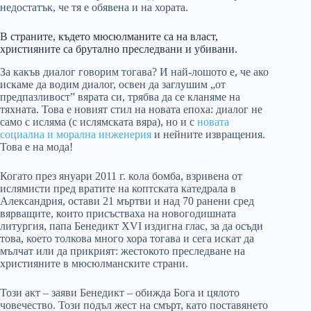
недостатък, че тя е обявена и на хората.
В страните, където мюсюлманите са на власт,
християните са брутално преследвани и убивани.
За какъв диалог говорим тогава? И най-лошото е, че ако
искаме да водим диалог, освен да заглушим „от
предпазливост” вярата си, трябва да се кланяме на
тяхната. Това е новият стил на новата епоха: диалог не
само с исляма (с ислямската вяра), но и с
новата
социална и морална инженерия
и нейните извращения.
Това е на мода!
Когато през януари 2011 г. кола бомба, взривена от
ислямисти пред вратите на коптската катедрала в
Александрия, остави 21 мъртви и над 70 ранени сред
вярващите, които присъстваха на новогодишната
литургия, папа Бенедикт XVI издигна глас, за да осъди
това, което толкова много хора тогава и сега искат да
мълчат или да прикрият: жестокото преследване на
християните в мюсюлманските страни.
Този акт – заяви Бенедикт – обижда Бога и цялото
човечество. Този подъл жест на смърт, като поставянето