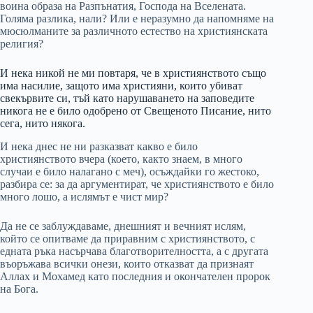
воина образа на Разпънатия, Господа на Вселената.
Голяма разлика, нали? Или е неразумно да напомняме на
мюсюлманите за различното естество на християнската
религия?
И нека никой не ми повтаря, че в християнството също
има насилие, защото има християни, които убиват
свекървите си, тъй като нарушаването на заповедите
никога не е било одобрено от Свещеното Писание, нито
сега, нито някога.
И нека днес не ни разказват какво е било
християнството вчера (което, както знаем, в много
случаи е било налагано с меч), осъждайки го жестоко,
разбира се: за да аргументират, че християнството е било
много лошо, а ислямът е чист мир?
Да не се заблуждаваме, днешният и вечният ислям,
който се опитваме да приравним с християнството, с
едната ръка насърчава благотворителността, а с другата
въоръжава всички онези, които отказват да признаят
Аллах и Мохамед като последния и окончателен пророк
на Бога.